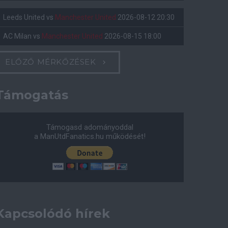
Leeds United
vs
Manchester United
2026-08-12 20:30
AC Milan
vs
Manchester United
2026-08-15 18:00
ELŐZŐ MÉRKŐZÉSEK
Támogatás
Támogasd adományoddal
a ManUtdFanatics.hu működését!
Kapcsolódó hírek