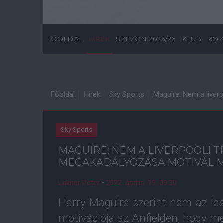
FŐOLDAL
HÍREK
SZEZON 2025/26
KLUB
KÖZ
Főoldal
Hírek
Sky Sports
Maguire: Nem a liver
Sky Sports
MAGUIRE: NEM A LIVERPOOLI 
MEGAKADÁLYOZÁSA MOTIVÁL 
Lakner Péter
•
2022. április. 19. 09:30
Harry Maguire szerint nem az le
motivációja az Anfielden, hogy m