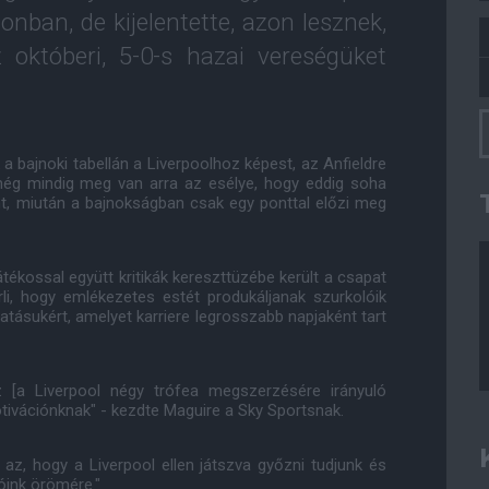
nban, de kijelentette, azon lesznek,
 októberi, 5-0-s hazai vereségüket
 a bajnoki tabellán a Liverpoolhoz képest, az Anfieldre
 még mindig meg van arra az esélye, hogy eddig soha
t, miután a bajnokságban csak egy ponttal előzi meg
kossal együtt kritikák kereszttüzébe került a csapat
li, hogy emlékezetes estét produkáljanak szurkolóik
ásukért, amelyet karriere legrosszabb napjaként tart
 [a Liverpool négy trófea megszerzésére irányuló
ivációnknak" - kezdte Maguire a Sky Sportsnak.
 az, hogy a Liverpool ellen játszva győzni tudjunk és
óink örömére."