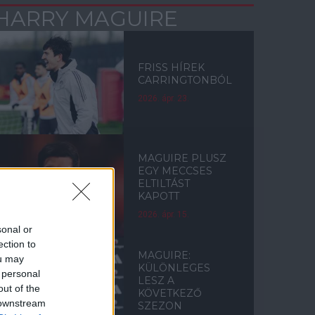
HARRY MAGUIRE
FRISS HÍREK
CARRINGTONBÓL
2026. ápr. 23.
MAGUIRE PLUSZ
EGY MECCSES
ELTILTÁST
KAPOTT
2026. ápr. 15.
sonal or
ection to
MAGUIRE:
ou may
KÜLÖNLEGES
 personal
LESZ A
out of the
KÖVETKEZŐ
 downstream
SZEZON