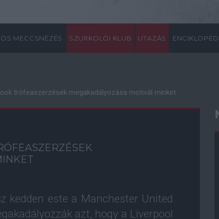
ÖS MECCSNÉZÉS
SZURKOLÓI KLUB
UTAZÁS
ENCIKLOPÉD
pooli trófeaszerzések megakadályozása motivál minket
TRÓFEASZERZÉSEK
MINKET
sz kedden este a Manchester United
egakadályozzák azt, hogy a Liverpool