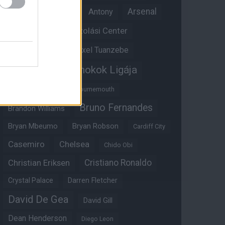
Anthony Martial
Arsenal
Antony
Átigazolási Center
Aston Villa
Átigazolások
Axel Tuanzebe
Bajnokok Ligája
Ayden Heaven
Benjamin Sesko
Bournemouth
Bruno Fernandes
Brandon Williams
Bryan Mbeumo
Bryan Robson
Cardiff City
Casemiro
Chelsea
Chido Obi
Christian Eriksen
Cristiano Ronaldo
Crystal Palace
Darren Fletcher
David De Gea
David Gill
Dean Henderson
Diego Leon