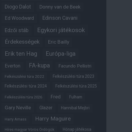
Diogo Dalot
Donny van de Beek
Edinson Cavani
Ed Woodward
Egykori játékosok
Edzői stáb
Érdekességek
Eric Bailly
Erik ten Hag
Európa-liga
FA-kupa
Everton
Facundo Pellistri
Felkészülési túra 2022
Felkészülési túra 2023
Felkészülési túra 2024
Felkészülési túra 2025
Fred
Fulham
Felkészülési túra 2026
Gary Neville
Glazer
Hannibal Mejbri
Harry Maguire
Harry Amass
Hónap játékosa
Híres magyar Vörös Ördögök