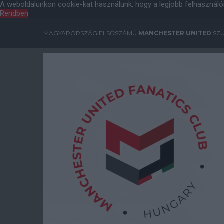
A weboldalunkon cookie-kat használunk, hogy a legjobb felhasználó
Rendben
MAGYARORSZÁG ELSŐSZÁMÚ
MANCHESTER UNITED
SZU