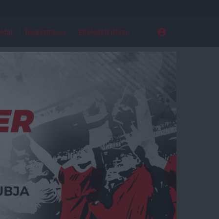
ldal
Regisztráció
Elfelejtett jelszó