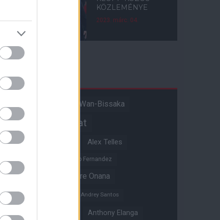
KÖZLEMÉNYE
2023. márc. 04.
Címkék
Aaron Wan-Bissaka
A hangadó
Akadémiai csapat
Alejandro Garnacho
Alex Telles
Altay Bayindir
Alvaro Fernandez
Amad Diallo
Andre Onana
Andreas Pereira
Andrey Santos
Angol válogatott
Anthony Elanga