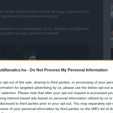
on során, bárhol is játszottunk, ők nagy számban jelen
 igazán nehéz időszakon keresztül."
tnánk a szurkolóinkkal, ha az Anfielden jól teljesítve
z jelenti a nagy motivációt nekünk."
dfanatics.hu -
Do Not Process My Personal Information
to opt-out of the sale, sharing to third parties, or processing of your per
formation for targeted advertising by us, please use the below opt-out s
r selection. Please note that after your opt-out request is processed y
eing interest-based ads based on personal information utilized by us or
disclosed to third parties prior to your opt-out. You may separately opt-
losure of your personal information by third parties on the IAB’s list of