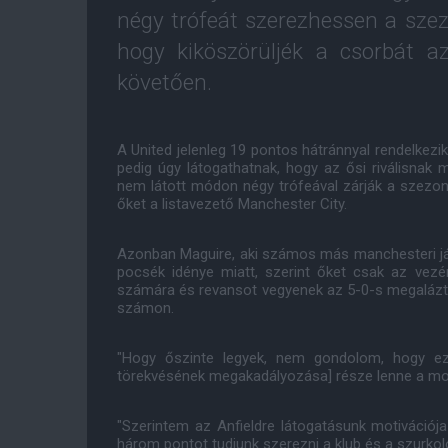
négy trófeát szerezhessen a szezo
hogy kiköszörüljék a csorbát az
követően.
A United jelenleg 19 pontos hátránnyal rendelkezik
pedig úgy látogathatnak, hogy az ősi riválisnak
nem látott módon négy trófeával zárják a szezon
őket a listavezető Manchester City.
Azonban Maguire, aki számos más manchesteri játé
pocsék idénye miatt, szerint őket csak az vezér
számára és revansot vegyenek az 5-0-s megaláztat
számon.
"Hogy őszinte legyek, nem gondolom, hogy ez
törekvésének megakadályozása] része lenne a mot
"Szerintem az Anfieldre látogatásunk motivációja
három pontot tudjunk szerezni a klub és a szurkol