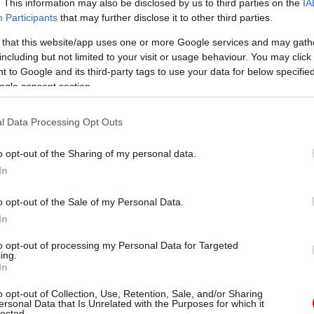
. This information may also be disclosed by us to third parties on the
IA
Participants
that may further disclose it to other third parties.
 that this website/app uses one or more Google services and may gath
including but not limited to your visit or usage behaviour. You may click 
 to Google and its third-party tags to use your data for below specifi
ogle consent section.
beli különbséget a United és a Liverpool között - a
rc során - az azóta látott teljesítmények pedig csak
l Data Processing Opt Outs
o opt-out of the Sharing of my personal data.
-e kiköszörülni a csorbát a megaláztatást követően,
In
ott, az volt a szezon mélypontja és egyben az egyéni
o opt-out of the Sale of my Personal Data.
vagyok benne, hogy ezzel a csapattársaim is hasonlóan
In
to opt-out of processing my Personal Data for Targeted
ing.
 mérkőzéseken szerepelj. Ez egy hihetetlenül nagy
In
, akkor ezzel tisztában voltunk, mert ez a világ egyik
o opt-out of Collection, Use, Retention, Sale, and/or Sharing
ersonal Data that Is Unrelated with the Purposes for which it
lected.