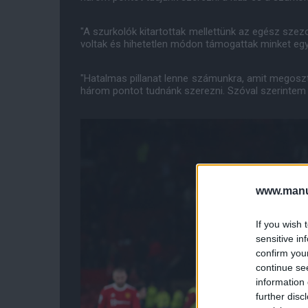
"A szurkolók kitartottak mellettünk az egész szez
voltak és hihetetlen módon támogattak minket egy
"Hatalmas pillanat lenne számunkra, amit megosztha
három pontot tudnánk szerezni. Szóval szerintem e
www.manut
If you wish 
sensitive in
confirm you
continue se
information 
further disc