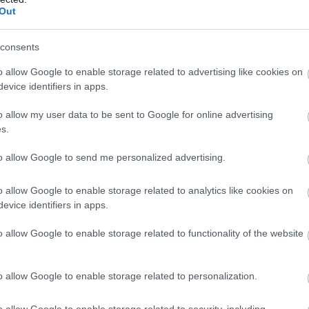
 nagyon várunk. Tudjuk, hogy a lehető legjobb
Out
t elérhessünk és ez, amire készülünk."
consents
ube-on is!
o allow Google to enable storage related to advertising like cookies on
droidra
és
iOS-re
!
evice identifiers in apps.
o allow my user data to be sent to Google for online advertising
ManUtdFanatics.hu működését!
s.
to allow Google to send me personalized advertising.
o allow Google to enable storage related to analytics like cookies on
evice identifiers in apps.
o allow Google to enable storage related to functionality of the website
o allow Google to enable storage related to personalization.
o allow Google to enable storage related to security, including