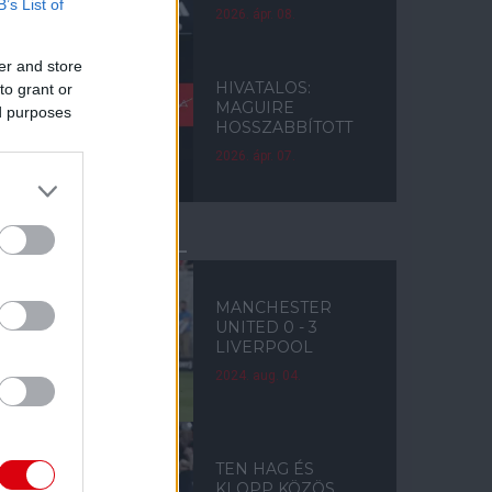
B’s List of
2026. ápr. 08.
er and store
HIVATALOS:
to grant or
MAGUIRE
ed purposes
HOSSZABBÍTOTT
2026. ápr. 07.
LIVERPOOL
MANCHESTER
UNITED 0 - 3
LIVERPOOL
2024. aug. 04.
TEN HAG ÉS
KLOPP KÖZÖS