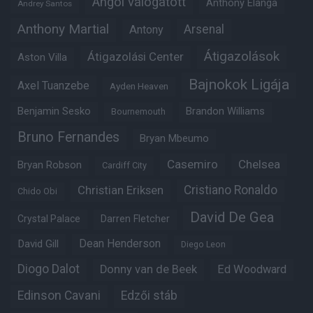
Angol válogatott
Anthony Elanga
Andrey Santos
Anthony Martial
Arsenal
Antony
Átigazolások
Átigazolási Center
Aston Villa
Bajnokok Ligája
Axel Tuanzebe
Ayden Heaven
Benjamin Sesko
Brandon Williams
Bournemouth
Bruno Fernandes
Bryan Mbeumo
Casemiro
Chelsea
Bryan Robson
Cardiff City
Christian Eriksen
Cristiano Ronaldo
Chido Obi
David De Gea
Crystal Palace
Darren Fletcher
Dean Henderson
David Gill
Diego Leon
Diogo Dalot
Donny van de Beek
Ed Woodward
Edinson Cavani
Edzői stáb