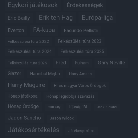
Egykori játékosok
Érdekességek
Erik ten Hag
Európa-liga
Eric Bailly
FA-kupa
Everton
Facundo Pellistri
Felkészülési túra 2022
Felkészülési túra 2023
Felkészülési túra 2024
Felkészülési túra 2025
Fred
Gary Neville
Fulham
Felkészülési túra 2026
Glazer
Hannibal Mejbri
Harry Amass
Harry Maguire
Híres magyar Vörös Ördögök
Hónap játékosa
Hónap legjobbja szavazás
Hónap Ördöge
Ifjúsági BL
Hull City
Jack Butland
Jadon Sancho
Jason Wilcox
Játékosértékelés
Játékosprofilok