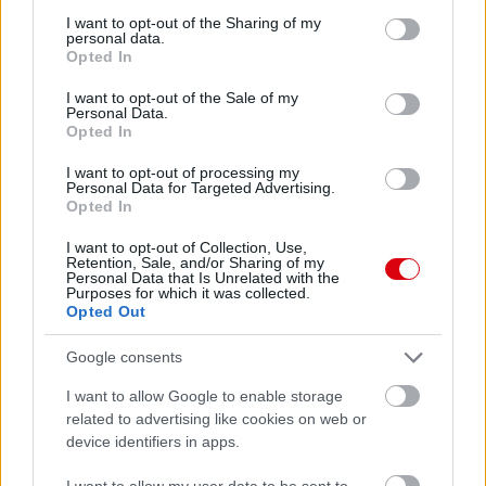
not limited to your visit or usage behaviour. You may click to
I want to opt-out of the Sharing of my
Meccs Center
personal data.
grant or deny consent to Google and its third-party tags to
Opted In
use your data for below specified purposes in below Google
consent section.
I want to opt-out of the Sale of my
Paris Saint-Germain
vs
Personal Data.
Opted In
Manchester United
I want to opt-out of processing my
Personal Data for Targeted Advertising.
Felkészülési szezon 4. mérkőzés
Opted In
Nya Ullevi, Göteborg
2026-08-08 17:00
I want to opt-out of Collection, Use,
Retention, Sale, and/or Sharing of my
Personal Data that Is Unrelated with the
2 nap 15 óra 37 perc 12 másodperc
Purposes for which it was collected.
Opted Out
Leeds United
vs
Manchester United
2026-08-12 20:30
Google consents
AC Milan
vs
Manchester United
2026-08-15 18:00
I want to allow Google to enable storage
related to advertising like cookies on web or
ELŐZŐ MÉRKŐZÉSEK
device identifiers in apps.
I want to allow my user data to be sent to