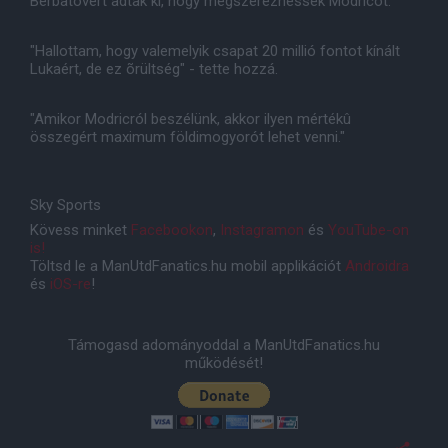
Berbatovért adtak ki, hogy megszerezhessék Modricot.
"Hallottam, hogy valemelyik csapat 20 millió fontot kínált
Lukaért, de ez õrültség" - tette hozzá.
"Amikor Modricról beszélünk, akkor ilyen mértékû
összegért maximum földimogyorót lehet venni."
Sky Sports
Kövess minket
Facebookon
,
Instagramon
és
YouTube-on
is!
Töltsd le a ManUtdFanatics.hu mobil applikációt
Androidra
és
iOS-re
!
Támogasd adományoddal a ManUtdFanatics.hu
működését!