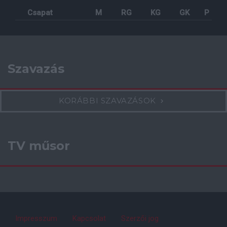
Csapat
M
RG
KG
GK
P
Szavazás
KORÁBBI SZAVAZÁSOK
TV műsor
Impresszum
Kapcsolat
Szerzői jog