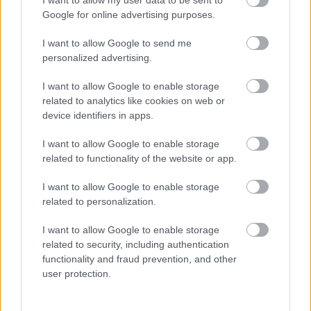
Támogatás
Google for online advertising purposes.
I want to allow Google to send me
personalized advertising.
Támogasd adományoddal
a ManUtdFanatics.hu működését!
I want to allow Google to enable storage
related to analytics like cookies on web or
device identifiers in apps.
I want to allow Google to enable storage
related to functionality of the website or app.
Kapcsolódó hírek
I want to allow Google to enable storage
related to personalization.
PLETYKÁK, ÁTIGAZOLÁSOK
I want to allow Google to enable storage
related to security, including authentication
functionality and fraud prevention, and other
user protection.
ELŐREHALADOTT
TÁRGYALÁSOKAT FOLYTAT A