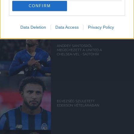
UNITED TIELEMANSRÓL
CONFIRM
Data Deletion
Data Access
Privacy Policy
ANDREY SANTOSRÓL
MEGEGYEZETT A UNITED A
CHELSEA-VEL - SAJTÓHÍR
EGYEZSÉG SZÜLETETT
EDERSON VÉTELÁRÁBAN