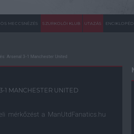
ÖS MECCSNÉZÉS
SZURKOLÓI KLUB
UTAZÁS
ENCIKLOPÉD
és: Arsenal 3-1 Manchester United
3-1 MANCHESTER UNITED
beli mérkőzést a ManUtdFanatics.hu