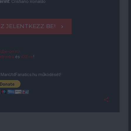
erint:
Cristiano Ronaldo
Z JELENTKEZZ BE!
ube-on is!
droidra
és
iOS-re
!
ManUtdFanatics.hu működését!