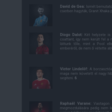
David de Gea:
Ismét bemutatot
cserben hagyták, Granit Xhaka p
Diogo Dalot:
Két helyzete is
csattant, így nem került fel 
láttunk tőle, mint a Pool ell
emberéről, de nem ő vétette ab
Victor Lindelöf:
A borzasztóan
maga nem követett el nagy hib
segíteni.
6
Raphaël Varane:
Vastagon b
megmozdulására pedig nem lehe