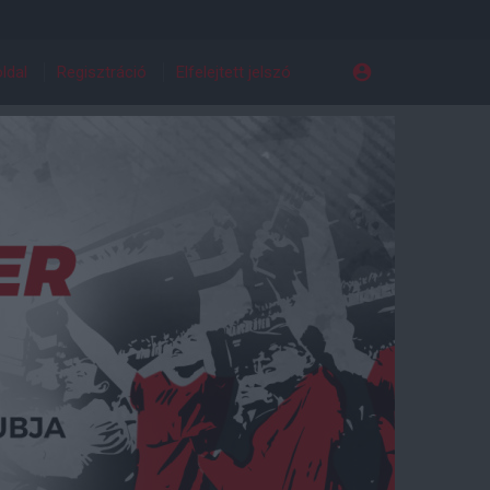
ldal
Regisztráció
Elfelejtett jelszó