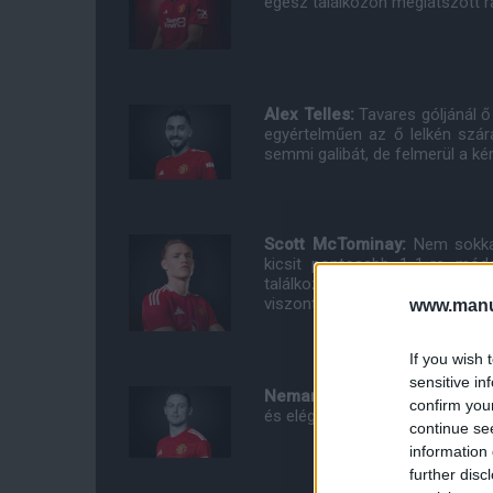
egész találkozón meglátszott r
Alex Telles:
Tavares góljánál ő
egyértelműen az ő lelkén szá
semmi galibát, de felmerül a ké
Scott McTominay:
Nem sokkal
kicsit pontosabb 1-1-re mód
találkozó összképe. Az első fé
viszont sokkal veszélyesebben 
www.manut
If you wish 
sensitive in
Nemanja Matic:
Remek beível
confirm you
és elég stabilan és higgadtan 
continue se
information 
further disc