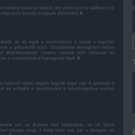
t néhány bravúros védést, ám védői ezen a találkozón is
edig ismét bevette a kapuját átlövésből.
6
 akadt, de az egyik a keresztlécen, a másik a kapufán
a neve a gólszerzők közé. Támadásban lényegesen többet
en Wan-Bissakatól. Tavares találata előtt lemaradt az
ban a szituációban a legnagyobb hibát.
5
 teljesítő hátsó négyes legjobb tagja volt. A góloknál ő
át és próbálta a támadásokat is lehetőségeihez mérten
enne volt az Arsenal első találatában, az ott látott
t kifogás, hogy 3 hétig távol volt, bár a kihagyás az