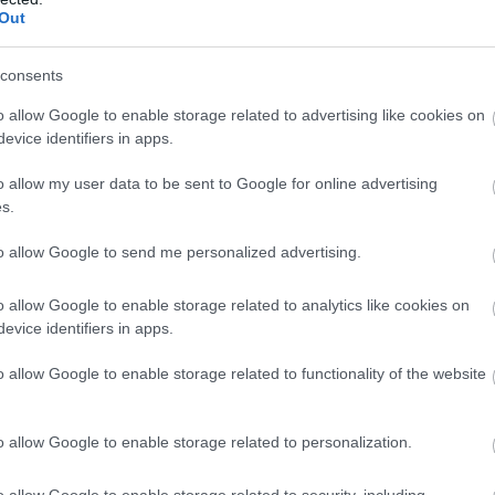
zi el tőle az egyiket. A teljes szezonját megnézve talán
Out
a teljesítménye, függetlenül a mögötte álló tragikus
lepődtünk, hogy nem ő végezte el a büntetőt.
7
consents
o allow Google to enable storage related to advertising like cookies on
evice identifiers in apps.
o allow my user data to be sent to Google for online advertising
s.
to allow Google to send me personalized advertising.
 Anthony Elanga helyett) Későn érkezett és nem tudott
 gólos hátrányban lévő csapat játékára.
5
o allow Google to enable storage related to analytics like cookies on
evice identifiers in apps.
o allow Google to enable storage related to functionality of the website
n Nemanja Matic helyett) Ő is a 77. percben állt be, bár az
t elnézve lehet, hogy Garnacho debütálásával sem jártunk
o allow Google to enable storage related to personalization.
o allow Google to enable storage related to security, including