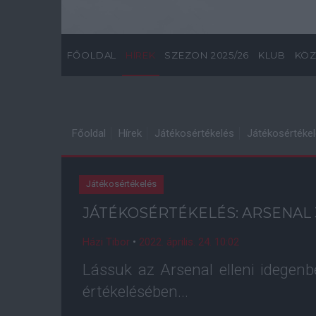
FŐOLDAL
HÍREK
SZEZON 2025/26
KLUB
KÖZ
Főoldal
Hírek
Játékosértékelés
Játékosértékel
Játékosértékelés
JÁTÉKOSÉRTÉKELÉS: ARSENAL 
Házi Tibor
•
2022. április. 24. 10:02
Lássuk az Arsenal elleni idegen
értékelésében...