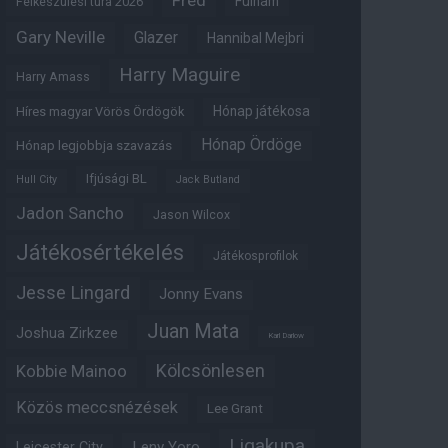
Fred
Fulham
Felkészülési túra 2026
Gary Neville
Glazer
Hannibal Mejbri
Harry Maguire
Harry Amass
Hónap játékosa
Híres magyar Vörös Ördögök
Hónap Ördöge
Hónap legjobbja szavazás
Ifjúsági BL
Hull City
Jack Butland
Jadon Sancho
Jason Wilcox
Játékosértékelés
Játékosprofilok
Jesse Lingard
Jonny Evans
Juan Mata
Joshua Zirkzee
Karl Darlow
Kölcsönlesen
Kobbie Mainoo
Közös meccsnézések
Lee Grant
Ligakupa
Leny Yoro
Leicester City