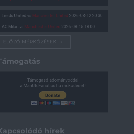
Leeds United
vs
Manchester United
2026-08-12 20:30
AC Milan
vs
Manchester United
2026-08-15 18:00
ELŐZŐ MÉRKŐZÉSEK
Támogatás
Támogasd adományoddal
a ManUtdFanatics.hu működését!
Kapcsolódó hírek