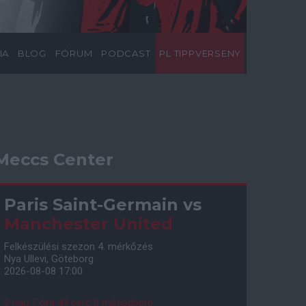
IA
BLOG
FÓRUM
PODCAST
PL TIPPVERSENY
Meccs Center
Paris Saint-Germain
vs
Manchester United
Felkészülési szezon 4. mérkőzés
Nya Ullevi, Göteborg
2026-08-08 17:00
2 nap 7 óra 48 perc 59 másodperc