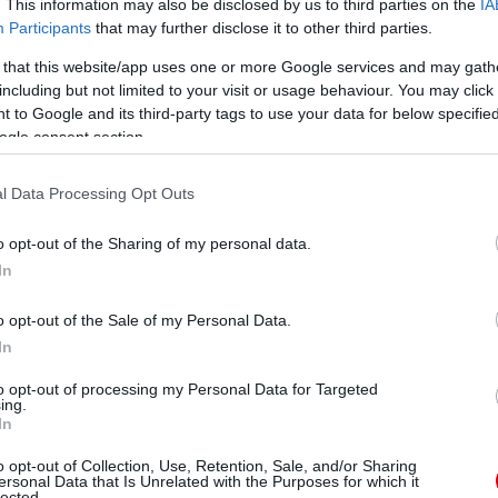
. This information may also be disclosed by us to third parties on the
IA
Participants
that may further disclose it to other third parties.
elyzetig is jutott, de amikor berobban a csapatba, sokkal
t. Reméljük, hogy a nyáron gatyába rázzák.
5
 that this website/app uses one or more Google services and may gath
including but not limited to your visit or usage behaviour. You may click 
 to Google and its third-party tags to use your data for below specifi
ogle consent section.
y a nagy meccseken nem megy neki, ráadásul egy
l Data Processing Opt Outs
agyott 2-1-es állásnál, de 1-0-nál is akadt egy olyan
na viszont nem tette. Nem tudjuk eldönteni, hogy a Pool
ménye volt rosszabb?!
3
o opt-out of the Sharing of my personal data.
In
o opt-out of the Sale of my Personal Data.
s számára okozott nehéz pillanatokat már az elejétől
In
olna aktívabb is a támadásokban, ha már képességekben
ősebb kettejük csatájából.
5
to opt-out of processing my Personal Data for Targeted
ing.
In
o opt-out of Collection, Use, Retention, Sale, and/or Sharing
ersonal Data that Is Unrelated with the Purposes for which it
ited legjobb játékosa volt és két gól is szerepelhetne a
lected.