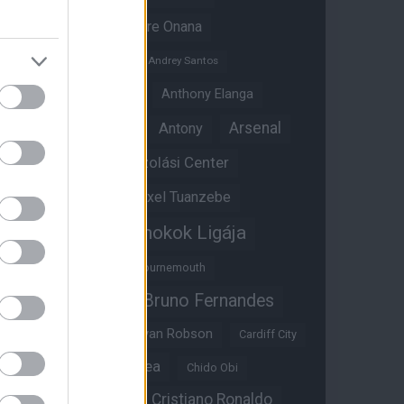
Amad Diallo
Andre Onana
Andreas Pereira
Andrey Santos
Angol válogatott
Anthony Elanga
Anthony Martial
Arsenal
Antony
Átigazolási Center
Aston Villa
Átigazolások
Axel Tuanzebe
Bajnokok Ligája
Ayden Heaven
Benjamin Sesko
Bournemouth
Bruno Fernandes
Brandon Williams
Bryan Mbeumo
Bryan Robson
Cardiff City
Casemiro
Chelsea
Chido Obi
Christian Eriksen
Cristiano Ronaldo