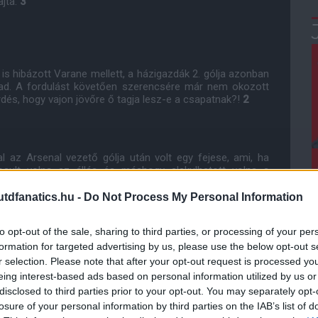
ajta.
3
 is hibázott Varane mellett, a házigazdák 2. gólja azonban
rad. A fordulást követően szerencsére már nem okozott
rdés, hogy vajon jövőre ő tagja lesz-e a csapatnak?!
2
 az Arsenal vezető gólja után volt egy fejese, ami, ha
osult volna az állás és máshogy alakulhatott volna a
lidőben csak 7 passza volt előre, a második játékrészben
játszott.
5
dfanatics.hu -
Do Not Process My Personal Information
to opt-out of the sale, sharing to third parties, or processing of your per
formation for targeted advertising by us, please use the below opt-out s
ésének köszönhetően született meg Ronaldo 100. találata
r selection. Please note that after your opt-out request is processed y
állt a lábán a középpályán a hamarosan búcsúzó szerb.
7
eing interest-based ads based on personal information utilized by us or
disclosed to third parties prior to your opt-out. You may separately opt-
losure of your personal information by third parties on the IAB’s list of