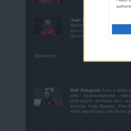
authenti
Juan Mata:
(84. percben Brun
MARVEL filmekben volt halálái
percre, aminek a szurkolók nag
távozók között lesz a nyár fol
Menedzser:
Ralf Rangnick:
Ezen a találk
jobb - tisztességesebb - telje
játékvezető döntései nem seg
érezzük, hogy Maguire, Wan-B
elleni teljesítmény után Bruno 