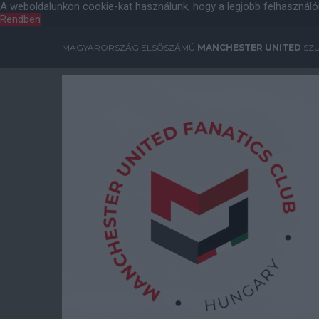
A weboldalunkon cookie-kat használunk, hogy a legjobb felhasználó
Rendben
MAGYARORSZÁG ELSŐSZÁMÚ
MANCHESTER UNITED
SZU