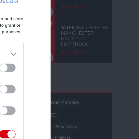
B’s List of
2026. máj. 10.
er and store
to grant or
JÁTÉKOSÉRTÉKELÉS:
ed purposes
MANCHESTER
UNITED 3-2
LIVERPOOL
2026. máj. 04.
Címkék
Aaron Wan-Bissaka
A hangadó
Akadémiai csapat
Alejandro Garnacho
Alex Telles
Altay Bayindir
Alvaro Fernandez