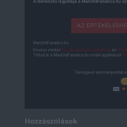
A mérkőzés legjobbja a ManUtdFanatics.hu sz
AZ ÉRTÉKELÉSHE
ManUtdFanatics.hu
Kövess minket
Facebookon
,
Instagramon
és
YouT
Töltsd le a ManUtdFanatics.hu mobil applikációt
An
Támogasd adományoddal a 
Hozzászólások