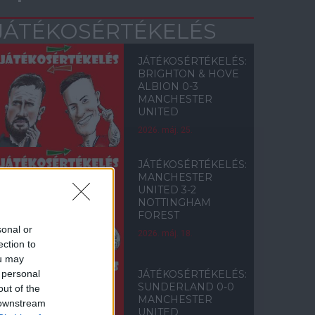
JÁTÉKOSÉRTÉKELÉS
JÁTÉKOSÉRTÉKELÉS:
BRIGHTON & HOVE
ALBION 0-3
MANCHESTER
UNITED
2026. máj. 25.
JÁTÉKOSÉRTÉKELÉS:
MANCHESTER
UNITED 3-2
NOTTINGHAM
FOREST
sonal or
2026. máj. 18.
ection to
ou may
 personal
JÁTÉKOSÉRTÉKELÉS:
SUNDERLAND 0-0
out of the
MANCHESTER
 downstream
UNITED