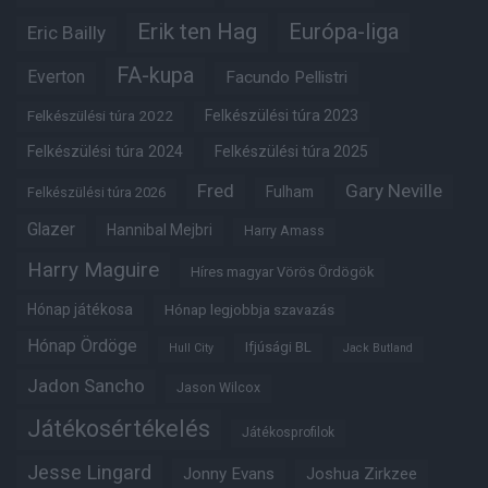
Erik ten Hag
Európa-liga
Eric Bailly
FA-kupa
Everton
Facundo Pellistri
Felkészülési túra 2022
Felkészülési túra 2023
Felkészülési túra 2024
Felkészülési túra 2025
Fred
Gary Neville
Fulham
Felkészülési túra 2026
Glazer
Hannibal Mejbri
Harry Amass
Harry Maguire
Híres magyar Vörös Ördögök
Hónap játékosa
Hónap legjobbja szavazás
Hónap Ördöge
Ifjúsági BL
Hull City
Jack Butland
Jadon Sancho
Jason Wilcox
Játékosértékelés
Játékosprofilok
Jesse Lingard
Jonny Evans
Joshua Zirkzee