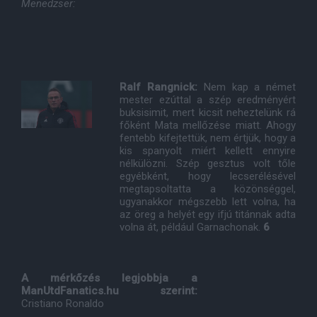
Menedzser:
Ralf Rangnick:
Nem kap a német
mester ezúttal a szép eredményért
buksisimit, mert kicsit neheztelünk rá
főként Mata mellőzése miatt. Ahogy
fentebb kifejtettük, nem értjük, hogy a
kis spanyolt miért kellett ennyire
nélkülözni. Szép gesztus volt tőle
egyébként, hogy lecserélésével
megtapsoltatta a közönséggel,
ugyanakkor mégszebb lett volna, ha
az öreg a helyét egy ifjú titánnak adta
volna át, például Garnachonak.
6
A mérkőzés legjobbja a
ManUtdFanatics.hu szerint:
Cristiano Ronaldo