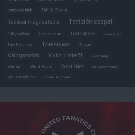
Szurkoló szemmel
Tahith Chong
Szurkolói klub
Tartalék csapat
Taktikai mágnestábla
Tottenham
Tom Heaton
Toby Collyer
Trófeabibliográfia
Tyrell Malacia
Utazás
Tyler Fredericson
Válogatottak
Victor Lindelöf
Visszhang
West Ham
West Brom
Watford
Willy Kambwala
Wout Weghorst
Youri Tielemans