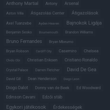
Anthony Martial
Arsenal
Antony
Átigazolások
Átigazolási Center
Aston Villa
Bajnokok Ligája
Axel Tuanzebe
Ayden Heaven
Benjamin Sesko
Brandon Williams
Bournemouth
Bruno Fernandes
Bryan Mbeumo
Casemiro
Chelsea
Bryan Robson
Cardiff City
Christian Eriksen
Cristiano Ronaldo
Chido Obi
David De Gea
Crystal Palace
Darren Fletcher
Dean Henderson
David Gill
Diego Leon
Diogo Dalot
Donny van de Beek
Ed Woodward
Edinson Cavani
Edzői stáb
Egykori játékosok
Érdekességek