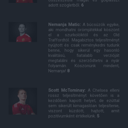
összeszedte magát és gólpasszt
adott szögletből.
6
Nemanja Matic:
A búcsúzók egyike,
aki mondhatni örömjátékkal köszönt
el a szurkolóktól és az Old
Traffordtól. Magabiztos teljesítményt
nyújtott és csak reménykedni tudunk
benne, hogy sikerül egy hasonló
kvalitású, fiatalabb verzióját
megtalálni és szerződtetni a nyár
folyamán. Köszönünk mindent,
Nemanja!
8
Scott McTominay:
A Chelsea elleni
rossz teljesítményt követően is a
kezdőben kapott helyet, de ezúttal
sem sikerült kimagaslóan teljesítenie,
viszont küzdött, hajtott, amit
pozitívumként értékelünk.
5