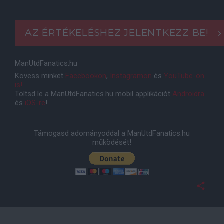
AZ ÉRTÉKELÉSHEZ JELENTKEZZ BE!
ManUtdFanatics.hu
Kövess minket
Facebookon
,
Instagramon
és
YouTube-on
is!
Töltsd le a ManUtdFanatics.hu mobil applikációt
Androidra
és
iOS-re
!
Támogasd adományoddal a ManUtdFanatics.hu
működését!