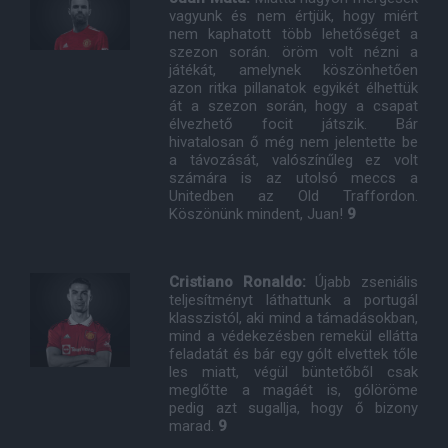
vagyunk és nem értjük, hogy miért
nem kaphatott több lehetőséget a
szezon során. öröm volt nézni a
játékát, amelynek köszönhetően
azon ritka pillanatok egyikét élhettük
át a szezon során, hogy a csapat
élvezhető focit játszik. Bár
hivatalosan ő még nem jelentette be
a távozását, valószínűleg ez volt
számára is az utolsó meccs a
Unitedben az Old Traffordon.
Köszönünk mindent, Juan!
9
Cristiano Ronaldo:
Újabb zseniális
teljesítményt láthattunk a portugál
klasszistól, aki mind a támadásokban,
mind a védekezésben remekül ellátta
feladatát és bár egy gólt elvettek tőle
les miatt, végül büntetőből csak
meglőtte a magáét is, gólöröme
pedig azt sugallja, hogy ő bizony
marad.
9