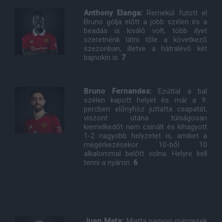
Anthony Elanga:
Remekül futott el
Bruno gólja előtt a jobb szélen és a
beadás is kiváló volt, több ilyet
szeretnénk látni tőle a következő
szezonban, illetve a hátralévő két
bajnokin is.
7
Bruno Fernandes:
Ezúttal a bal
szélen kapott helyet és már a 9.
percben előnyhöz juttatta csapatát,
viszont utána túlságosan
kiemelkedőt nem csinált és kihagyott
1-2 nagyobb helyzetet is, amiket a
megérkezésekor 10-ből 10
alkalommal belőtt volna. Helyre kell
tenni a nyáron.
6
Juan Mata:
Miatta nagyon mérgesek