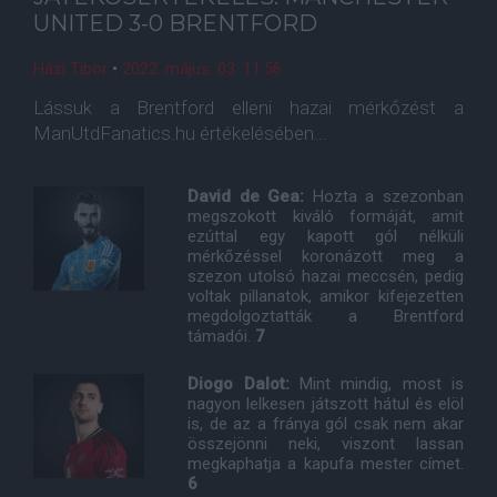
UNITED 3-0 BRENTFORD
Házi Tibor
•
2022. május. 03. 11:56
Lássuk a Brentford elleni hazai mérkőzést a
ManUtdFanatics.hu értékelésében...
David de Gea:
Hozta a szezonban
megszokott kiváló formáját, amit
ezúttal egy kapott gól nélküli
mérkőzéssel koronázott meg a
szezon utolsó hazai meccsén, pedig
voltak pillanatok, amikor kifejezetten
megdolgoztatták a Brentford
támadói.
7
Diogo Dalot:
Mint mindig, most is
nagyon lelkesen játszott hátul és elöl
is, de az a fránya gól csak nem akar
összejönni neki, viszont lassan
megkaphatja a kapufa mester címet.
6