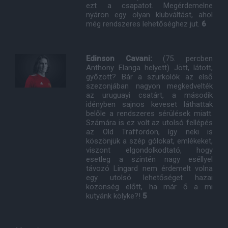
ezt a csapatot. Megérdemelne
nyáron egy olyan klubváltást, ahol
még rendszeres lehetőséghez jut.
6
Edinson Cavani:
(75. percben
Anthony Elanga helyett) Jött, látott,
győzött? Bár a szurkolók az első
szezonjában nagyon megkedvelték
az uruguayi csatárt, a második
idényben sajnos keveset láthattak
belőle a rendszeres sérülések miatt.
Számára is ez volt az utolsó fellépés
az Old Traffordon, így neki is
köszönjük a szép gólokat, emlékeket,
viszont elgondolkodtató, hogy
esetleg a szintén nagy eséllyel
távozó Lingard nem érdemelt volna
egy utolsó lehetőséget hazai
közönség előtt, ha már ő a mi
kutyánk kölyke?!
5