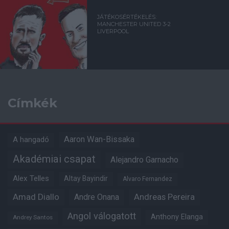
JÁTÉKOSÉRTÉKELÉS:
MANCHESTER UNITED 3-2
LIVERPOOL
Címkék
Aaron Wan-Bissaka
A hangadó
Akadémiai csapat
Alejandro Garnacho
Alex Telles
Altay Bayindir
Alvaro Fernandez
Amad Diallo
Andre Onana
Andreas Pereira
Angol válogatott
Anthony Elanga
Andrey Santos