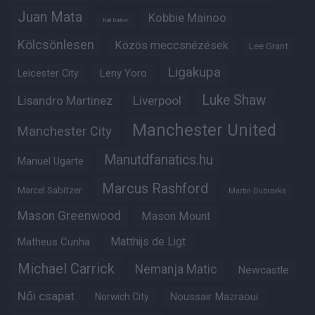
Juan Mata
Kobbie Mainoo
Karl Darlow
Kölcsönlesen
Közös meccsnézések
Lee Grant
Ligakupa
Leny Yoro
Leicester City
Luke Shaw
Lisandro Martinez
Liverpool
Manchester United
Manchester City
Manutdfanatics.hu
Manuel Ugarte
Marcus Rashford
Marcel Sabitzer
Martin Dubravka
Mason Greenwood
Mason Mount
Matheus Cunha
Matthijs de Ligt
Michael Carrick
Nemanja Matic
Newcastle
Női csapat
Noussair Mazraoui
Norwich City