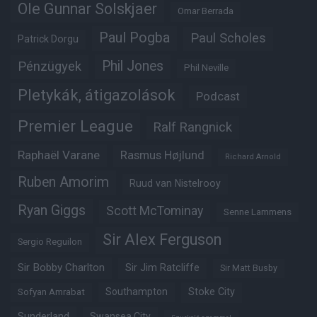
Ole Gunnar Solskjaer
Omar Berrada
Paul Pogba
Paul Scholes
Patrick Dorgu
Phil Jones
Pénzügyek
Phil Neville
Pletykák, átigazolások
Podcast
Premier League
Ralf Rangnick
Raphaël Varane
Rasmus Højlund
Richard Arnold
Ruben Amorim
Ruud van Nistelrooy
Ryan Giggs
Scott McTominay
Senne Lammens
Sir Alex Ferguson
Sergio Reguilon
Sir Bobby Charlton
Sir Jim Ratcliffe
Sir Matt Busby
Southampton
Stoke City
Sofyan Amrabat
Sunderland
Swansea City