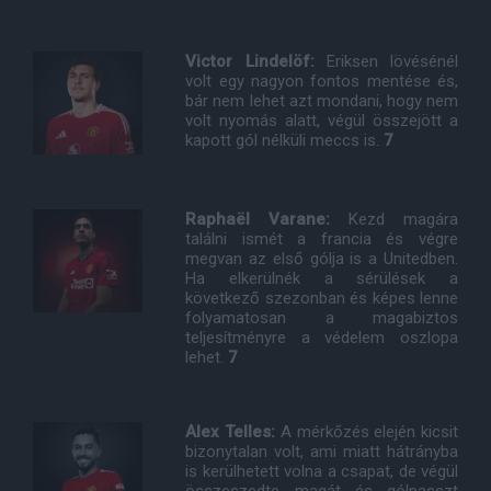
Victor Lindelöf:
Eriksen lövésénél
volt egy nagyon fontos mentése és,
bár nem lehet azt mondani, hogy nem
volt nyomás alatt, végül összejött a
kapott gól nélküli meccs is.
7
Raphaël Varane:
Kezd magára
találni ismét a francia és végre
megvan az első gólja is a Unitedben.
Ha elkerülnék a sérülések a
következő szezonban és képes lenne
folyamatosan a magabiztos
teljesítményre a védelem oszlopa
lehet.
7
Alex Telles:
A mérkőzés elején kicsit
bizonytalan volt, ami miatt hátrányba
is kerülhetett volna a csapat, de végül