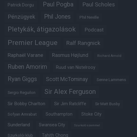
Paul Pogba
Paul Scholes
Patrick Dorgu
Phil Jones
Pénzügyek
Phil Neville
Pletykák, átigazolások
Podcast
Premier League
Ralf Rangnick
Raphaël Varane
Rasmus Højlund
Richard Arnold
Ruben Amorim
Ruud van Nistelrooy
Ryan Giggs
Scott McTominay
Senne Lammens
Sir Alex Ferguson
Sergio Reguilon
Sir Bobby Charlton
Sir Jim Ratcliffe
Sir Matt Busby
Southampton
Stoke City
Sofyan Amrabat
Sunderland
Swansea City
Szurkoló szemmel
Tahith Chong
Szurkolói klub