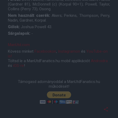
(Gardner 81), McDonnell (c) (Korpal 90+1); Powell, Taylor,
Collins (Perry 73); Osong.
Nem használt cserék:
Akers; Perkins, Thompson, Perry,
Nadin, Gardner, Korpal.
Gólok:
Joshua Powell 43.
Sárgalapok:
-
ManUtd.com
Kövess minket
Facebookon
,
Instagramon
és
YouTube-on
is!
Töltsd le a ManUtdFanatics.hu mobil applikációt
Androidra
és
iOS-re
!
Támogasd adományoddal a ManUtdFanatics.hu
működését!