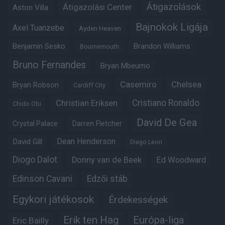
Átigazolások
Átigazolási Center
Aston Villa
Bajnokok Ligája
Axel Tuanzebe
Ayden Heaven
Benjamin Sesko
Brandon Williams
Bournemouth
Bruno Fernandes
Bryan Mbeumo
Casemiro
Chelsea
Bryan Robson
Cardiff City
Christian Eriksen
Cristiano Ronaldo
Chido Obi
David De Gea
Crystal Palace
Darren Fletcher
Dean Henderson
David Gill
Diego Leon
Diogo Dalot
Donny van de Beek
Ed Woodward
Edinson Cavani
Edzői stáb
Egykori játékosok
Érdekességek
Erik ten Hag
Európa-liga
Eric Bailly