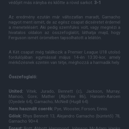
védőjét más irányba és kilőtte a rövid sarkot.
3-1
Az eredmény ezután már változatlan maradt, Garnacho
nagyot ment ismét, de az egész csapat dicséretet érdemel
a menetelésért. Aki pedig szemfüles volt, vagy megnézi a
hivatalos oldalon az összefoglalót, láthatja majd, hogy
Ferguson ismét örömében tapsolhatott a lelátón.
A Két csapat még találkozik a Premier League U18 utolsó
fordulójában egymással május 14-én 13:30-kor, amely
mérkőzésnek szintén van tétje, méghozzá a harmadik hely.
Összefoglaló:
United:
Vitek; Jurado, Bennett (c), Jackson, Murray;
Mainoo, Gore; Mather (Aljofree 86), Hansen-Aaroen
(Oyedele 64), Garnacho; McNeill (Hugill 64).
Nem használt cserék:
Pye, Wooster, Forson, Ennis.
Gólok:
Rhys Bennett 13, Alejandro Garnacho (büntető) 78,
Garnacho 90+4.
Forest:
Bott; Abbott, Hammond, Johnson, McAdam; Hanks