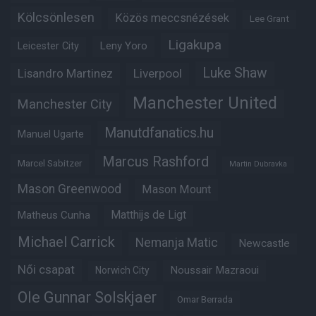
Kölcsönlesen
Közös meccsnézések
Lee Grant
Ligakupa
Leny Yoro
Leicester City
Luke Shaw
Lisandro Martinez
Liverpool
Manchester United
Manchester City
Manutdfanatics.hu
Manuel Ugarte
Marcus Rashford
Marcel Sabitzer
Martin Dubravka
Mason Greenwood
Mason Mount
Matheus Cunha
Matthijs de Ligt
Michael Carrick
Nemanja Matic
Newcastle
Női csapat
Noussair Mazraoui
Norwich City
Ole Gunnar Solskjaer
Omar Berrada