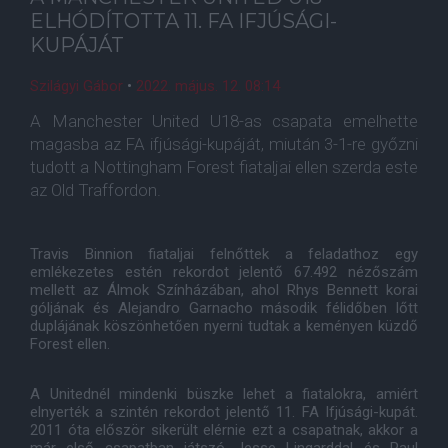
ELHÓDÍTOTTA 11. FA IFJÚSÁGI-
KUPÁJÁT
Szilágyi Gábor
•
2022. május. 12. 08:14
A Manchester United U18-as csapata emelhette
magasba az FA ifjúsági-kupáját, miután 3-1-re győzni
tudott a Nottingham Forest fiataljai ellen szerda este
az Old Traffordon.
Travis Binnion fiataljai felnőttek a feladathoz egy
emlékezetes estén rekordot jelentő 67.492 nézőszám
mellett az Álmok Színházában, ahol Rhys Bennett korai
góljának és Alejandro Garnacho második félidőben lőtt
duplájának köszönhetően nyerni tudtak a keményen küzdő
Forest ellen.
A Unitednél mindenki büszke lehet a fiatalokra, amiért
elnyerték a szintén rekordot jelentő 11. FA Ifjúsági-kupát.
2011 óta először sikerült elérnie ezt a csapatnak, akkor a