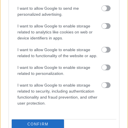
I want to allow Google to send me
personalized advertising.
Paris Saint-Germain
vs
I want to allow Google to enable storage
Manchester United
related to analytics like cookies on web or
device identifiers in apps.
Felkészülési szezon 4. mérkőzés
Nya Ullevi, Göteborg
I want to allow Google to enable storage
2026-08-08 17:00
related to functionality of the website or app.
0 nap 0 óra 4 perc 26 másodperc
I want to allow Google to enable storage
related to personalization.
Leeds United
vs
Manchester United
2026-08-12 20:30
I want to allow Google to enable storage
AC Milan
vs
Manchester United
2026-08-15 18:00
related to security, including authentication
functionality and fraud prevention, and other
user protection.
ELŐZŐ MÉRKŐZÉSEK
Támogatás
CONFIRM