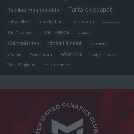
Tartalék csapat
Taktikai mágnestábla
Tottenham
Tom Heaton
Toby Collyer
Trófeabibliográfia
Tyrell Malacia
Utazás
Tyler Fredericson
Válogatottak
Victor Lindelöf
Visszhang
West Ham
West Brom
Watford
Willy Kambwala
Wout Weghorst
Youri Tielemans