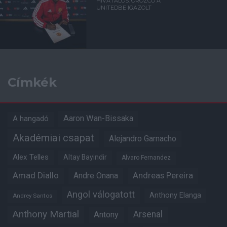
HIVATALOS: OROZCO A
UNITEDBE IGAZOLT
Címkék
Aaron Wan-Bissaka
A hangadó
Akadémiai csapat
Alejandro Garnacho
Alex Telles
Altay Bayindir
Alvaro Fernandez
Amad Diallo
Andre Onana
Andreas Pereira
Angol válogatott
Anthony Elanga
Andrey Santos
Anthony Martial
Arsenal
Antony