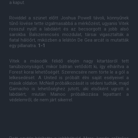
a kaput.
Röviddel a szünet előtt Joshua Powell távoli, könnyűnek
tűnő lövése tette izgalmasabbá a mérkőzést, ugyanis Vitek
rosszul nyúlt a labdáért és az becsorgott a jobb alsó
sarokba. Balszerencsés mozdulat, társai vigasztalták a
fiatal hálóőrt, miközben a lelátón De Gea arcát is mutatták
egy pillanatra.
1-1
Vitek a második félidő elején nagy kitartásról tett
tanúbizonyságot, mikor bátran vetődött ki, így elhárítva a
Forest korai lehetőségét. Szerencsére nem törte le a gól a
lelkesedését. A United is próbált élni saját esélyeivel a
másik oldalon. McNeill próbálkozását is védeni tudták, majd
Garnacho is lehetőséghez jutott, aki elsőként ugrott a
labdáért, miután Mainoo próbálkozása lepattant a
védelemről, de nem járt sikerrel.