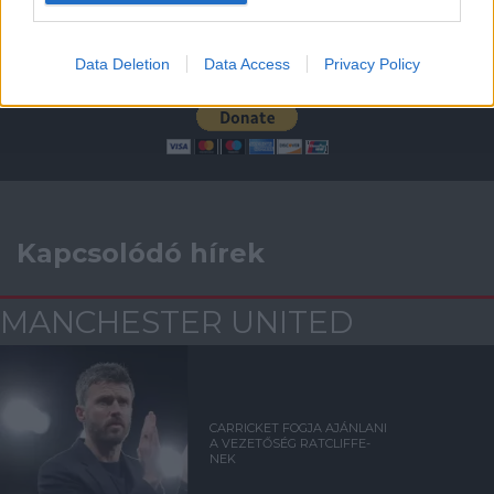
Támogasd adományoddal
Data Deletion
Data Access
Privacy Policy
a ManUtdFanatics.hu működését!
Kapcsolódó hírek
MANCHESTER UNITED
CARRICKET FOGJA AJÁNLANI
A VEZETŐSÉG RATCLIFFE-
NEK