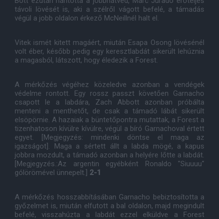
Bott ezután hárította a jobbhátvéd, Marc Jurado erőteljes
távoli lövését is, aki a szélről vágott befelé, a támadás
végül a jobb oldalon érkező McNeillnél halt el.
Vitek ismét kitett magáért, miután Esapa Osong lövésénél
volt éber, később pedig egy keresztlabdát sikerült lehúznia
a magasból, látszott, hogy éledezik a Forest.
A mérkőzés végéhez közeledve azonban a vendégek
védelme rontott. Egy rossz passzt követően Garnacho
csapott le a labdára, Zach Abbott azonban próbálta
menteni a menthetőt, de csak a támadó lábát sikerült
elsöpörnie. A hazaiak a büntetőpontra mutattak, a Forest a
tizenhatoson kívülre kívülre, végül a bíró Garnachoval értett
egyet. [Megjegyzés: mindenki döntse el maga az
igazságot]. Maga a sértett állt a labda mögé, a kapus
jobbra mozdult, a támadó azonban a helyére lőtte a labdát.
[Megjegyzés.:Az argentin egyébként Ronaldo "Siuuuu"
gólörömével ünnepelt.]
2-1
A mérkőzés hosszabbításában Garnacho bebiztosította a
győzelmet is, miután elfutott a bal oldalon, majd megindult
befelé, visszahúzta a labdát ezzel elküldve a Forest