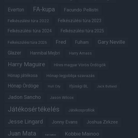
FA-kupa
Everton
Facundo Pellistri
Felkészülési túra 2022
Felkészülési túra 2023
Felkészülési túra 2024
Felkészülési túra 2025
Fred
Gary Neville
Fulham
Felkészülési túra 2026
Glazer
Hannibal Mejbri
Harry Amass
Harry Maguire
Híres magyar Vörös Ördögök
Hónap játékosa
Hónap legjobbja szavazás
Hónap Ördöge
Ifjúsági BL
Hull City
Jack Butland
Jadon Sancho
Jason Wilcox
Játékosértékelés
Játékosprofilok
Jesse Lingard
Jonny Evans
Joshua Zirkzee
Juan Mata
Kobbie Mainoo
Karl Darlow