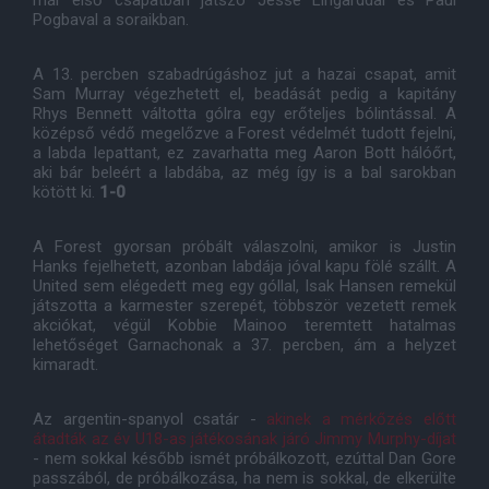
már első csapatban játszó Jesse Lingarddal és Paul
Pogbaval a soraikban.
A 13. percben szabadrúgáshoz jut a hazai csapat, amit
Sam Murray végezhetett el, beadását pedig a kapitány
Rhys Bennett váltotta gólra egy erőteljes bólintással. A
középső védő megelőzve a Forest védelmét tudott fejelni,
a labda lepattant, ez zavarhatta meg Aaron Bott hálóőrt,
aki bár beleért a labdába, az még így is a bal sarokban
kötött ki.
1-0
A Forest gyorsan próbált válaszolni, amikor is Justin
Hanks fejelhetett, azonban labdája jóval kapu fölé szállt. A
United sem elégedett meg egy góllal, Isak Hansen remekül
játszotta a karmester szerepét, többször vezetett remek
akciókat, végül Kobbie Mainoo teremtett hatalmas
lehetőséget Garnachonak a 37. percben, ám a helyzet
kimaradt.
Az argentin-spanyol csatár -
akinek a mérkőzés előtt
átadták az év U18-as játékosának járó Jimmy Murphy-díjat
- nem sokkal később ismét próbálkozott, ezúttal Dan Gore
passzából, de próbálkozása, ha nem is sokkal, de elkerülte