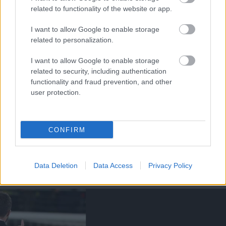
related to functionality of the website or app.
Támogatás
I want to allow Google to enable storage
related to personalization.
Támogasd adományoddal
I want to allow Google to enable storage
a ManUtdFanatics.hu működését!
related to security, including authentication
functionality and fraud prevention, and other
user protection.
CONFIRM
Kapcsolódó hírek
Data Deletion
Data Access
Privacy Policy
DAVID DE GEA