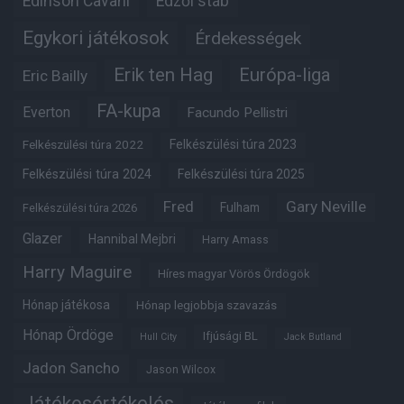
Edinson Cavani
Edzői stáb
Egykori játékosok
Érdekességek
Erik ten Hag
Európa-liga
Eric Bailly
FA-kupa
Everton
Facundo Pellistri
Felkészülési túra 2022
Felkészülési túra 2023
Felkészülési túra 2024
Felkészülési túra 2025
Fred
Gary Neville
Fulham
Felkészülési túra 2026
Glazer
Hannibal Mejbri
Harry Amass
Harry Maguire
Híres magyar Vörös Ördögök
Hónap játékosa
Hónap legjobbja szavazás
Hónap Ördöge
Ifjúsági BL
Hull City
Jack Butland
Jadon Sancho
Jason Wilcox
Játékosértékelés