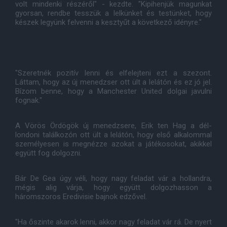
volt mindenki részéről" - kezdte. "Kipihenjük magunkat
gyorsan, rendbe tesszük a lelkünket és testünket, hogy
készek legyünk felvenni a kesztyűt a következő idényre."
"Szeretnék pozitív lenni és elfelejteni ezt a szezont.
Láttam, hogy az új menedzser ott ült a lelátón és ez jó jel.
Bízom benne, hogy a Manchester United dolgai javulni
fognak."
A Vörös Ördögök új menedzsere, Erik ten Hag a dél-
londoni találkozón ott ült a lelátón, hogy első alkalommal
személyesen is megnézze azokat a játékosokat, akikkel
együtt fog dolgozni.
Bár De Gea úgy véli, hogy nagy feladat vár a hollandra,
mégis alig várja, hogy együtt dolgozhasson a
háromszoros Eredivisie bajnok edzővel.
"Ha őszinte akarok lenni, akkor nagy feladat vár rá. De nyert