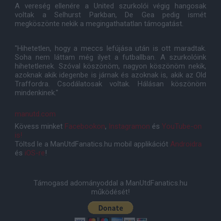
A vereség ellenére a United szurkolói végig hangosak
voltak a Selhurst Parkban, De Gea pedig ismét
megköszönte nekik a megingathatatlan támogatást.
"Hihetetlen, hogy a meccs lefújása után is ott maradtak.
Soha nem láttam még ilyet a futballban. A szurkolóink
hihetetlenek. Szóval köszönöm, nagyon köszönöm nekik,
azoknak akik idegenbe is járnak és azoknak is, akik az Old
Traffordra. Csodálatosak voltak. Hálásan köszönöm
mindenkinek."
manutd.com
Kövess minket
Facebookon
,
Instagramon
és
YouTube-on
is!
Töltsd le a ManUtdFanatics.hu mobil applikációt
Androidra
és
iOS-re
!
Támogasd adományoddal a ManUtdFanatics.hu
működését!