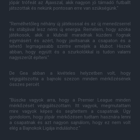
jópár trófeát az Ajaxszal, akik nagyon jó támadó futballt
játszottak és nekünk pontosan erre van szükségünk."
"Remélhetőleg néhány új játékossal és az új menedzserrel
és stábjával lesz némi új energia. Remélem, hogy azoka
játékosok, akik a klubnál maradnak küzdeni fognak
egymásért és azért, hogy javítsanak a csapaton és a
lehető legmagasabb szintre emeljék a klubot. Hiszek
abban, hogy együtt és a szurkolókkal is tudon valami
nagyszerűt építeni."
De Gea abban a kivételes helyzetben volt, hogy
végigjátszotta a bajnoki szezon minden mérkőzésének
összes percét.
"Büszke vagyok arra, hogy a Premier League minden
mérkőzését végigjátszottam. Itt vagyok, megmutattam
mire vagyok képes és segítettem a csapatnak. Úgy
gondolom, hogy jópár mérkőzésen tudtam hasznára lenni
a csapatnak és azt nagyon sajnálom, hogy ez nem volt
elég a Bajnokok Ligája induláshoz."