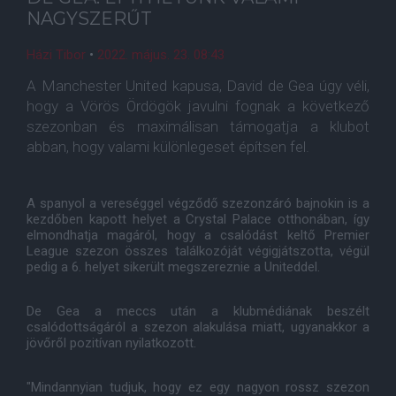
NAGYSZERŰT
Házi Tibor
•
2022. május. 23. 08:43
A Manchester United kapusa, David de Gea úgy véli,
hogy a Vörös Ördögök javulni fognak a következő
szezonban és maximálisan támogatja a klubot
abban, hogy valami különlegeset építsen fel.
A spanyol a vereséggel végződő szezonzáró bajnokin is a
kezdőben kapott helyet a Crystal Palace otthonában, így
elmondhatja magáról, hogy a csalódást keltő Premier
League szezon összes találkozóját végigjátszotta, végül
pedig a 6. helyet sikerült megszereznie a Uniteddel.
De Gea a meccs után a klubmédiának beszélt
csalódottságáról a szezon alakulása miatt, ugyanakkor a
jövőről pozitívan nyilatkozott.
"Mindannyian tudjuk, hogy ez egy nagyon rossz szezon