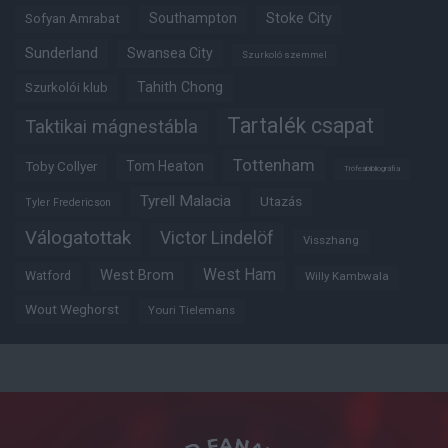
Southampton
Stoke City
Sofyan Amrabat
Sunderland
Swansea City
Szurkoló szemmel
Tahith Chong
Szurkolói klub
Tartalék csapat
Taktikai mágnestábla
Tottenham
Tom Heaton
Toby Collyer
Trófeabibliográfia
Tyrell Malacia
Utazás
Tyler Fredericson
Válogatottak
Victor Lindelöf
Visszhang
West Ham
West Brom
Watford
Willy Kambwala
Wout Weghorst
Youri Tielemans