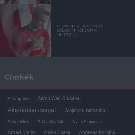
REGUILON: DE GEA CSODÁS
DOLGOKAT MONDOTT A
UNITEDRŐL
Címkék
Aaron Wan-Bissaka
A hangadó
Akadémiai csapat
Alejandro Garnacho
Alex Telles
Altay Bayindir
Alvaro Fernandez
Amad Diallo
Andre Onana
Andreas Pereira