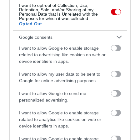
I want to opt-out of Collection, Use,
Retention, Sale, and/or Sharing of my
Personal Data that Is Unrelated with the
Meccs Center
Purposes for which it was collected.
Opted Out
Google consents
Paris Saint-Germain
vs
I want to allow Google to enable storage
Manchester United
related to advertising like cookies on web or
device identifiers in apps.
Felkészülési szezon 4. mérkőzés
Nya Ullevi, Göteborg
2026-08-08 17:00
I want to allow my user data to be sent to
Google for online advertising purposes.
1 nap 2 óra 5 perc 28 másodperc
I want to allow Google to send me
personalized advertising.
Leeds United
vs
Manchester United
2026-08-12 20:30
I want to allow Google to enable storage
AC Milan
vs
Manchester United
2026-08-15 18:00
related to analytics like cookies on web or
device identifiers in apps.
ELŐZŐ MÉRKŐZÉSEK
I want to allow Google to enable storage