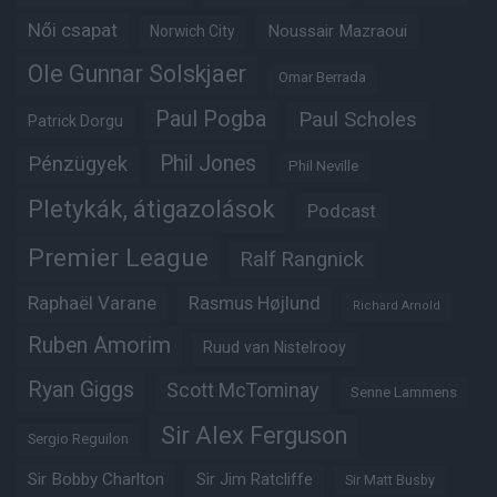
Női csapat
Noussair Mazraoui
Norwich City
Ole Gunnar Solskjaer
Omar Berrada
Paul Pogba
Paul Scholes
Patrick Dorgu
Phil Jones
Pénzügyek
Phil Neville
Pletykák, átigazolások
Podcast
Premier League
Ralf Rangnick
Raphaël Varane
Rasmus Højlund
Richard Arnold
Ruben Amorim
Ruud van Nistelrooy
Ryan Giggs
Scott McTominay
Senne Lammens
Sir Alex Ferguson
Sergio Reguilon
Sir Bobby Charlton
Sir Jim Ratcliffe
Sir Matt Busby