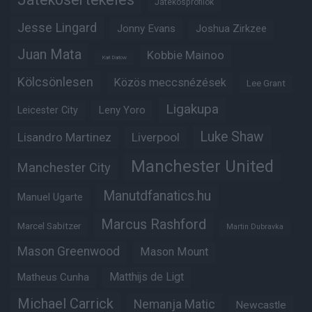
Játékosprofilok
Jesse Lingard
Jonny Evans
Joshua Zirkzee
Juan Mata
Kobbie Mainoo
Karl Darlow
Kölcsönlesen
Közös meccsnézések
Lee Grant
Ligakupa
Leny Yoro
Leicester City
Luke Shaw
Lisandro Martinez
Liverpool
Manchester United
Manchester City
Manutdfanatics.hu
Manuel Ugarte
Marcus Rashford
Marcel Sabitzer
Martin Dubravka
Mason Greenwood
Mason Mount
Matheus Cunha
Matthijs de Ligt
Michael Carrick
Nemanja Matic
Newcastle