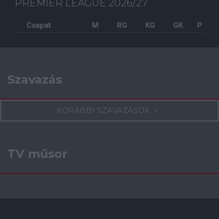
PREMIER LEAGUE 2026/27
Csapat
M
RG
KG
GK
P
Szavazás
KORÁBBI SZAVAZÁSOK
TV műsor