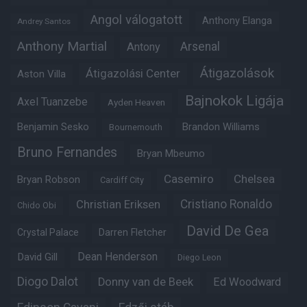
Angol válogatott
Anthony Elanga
Andrey Santos
Anthony Martial
Arsenal
Antony
Átigazolások
Átigazolási Center
Aston Villa
Bajnokok Ligája
Axel Tuanzebe
Ayden Heaven
Benjamin Sesko
Brandon Williams
Bournemouth
Bruno Fernandes
Bryan Mbeumo
Casemiro
Chelsea
Bryan Robson
Cardiff City
Christian Eriksen
Cristiano Ronaldo
Chido Obi
David De Gea
Crystal Palace
Darren Fletcher
Dean Henderson
David Gill
Diego Leon
Diogo Dalot
Donny van de Beek
Ed Woodward