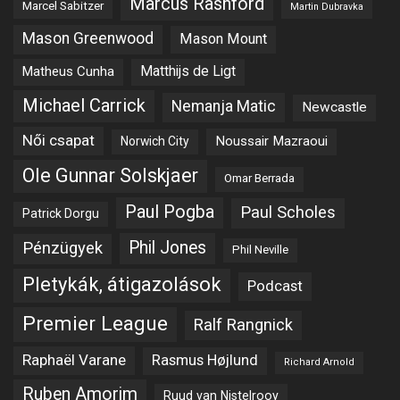
Marcus Rashford
Marcel Sabitzer
Martin Dubravka
Mason Greenwood
Mason Mount
Matheus Cunha
Matthijs de Ligt
Michael Carrick
Nemanja Matic
Newcastle
Női csapat
Noussair Mazraoui
Norwich City
Ole Gunnar Solskjaer
Omar Berrada
Paul Pogba
Paul Scholes
Patrick Dorgu
Phil Jones
Pénzügyek
Phil Neville
Pletykák, átigazolások
Podcast
Premier League
Ralf Rangnick
Raphaël Varane
Rasmus Højlund
Richard Arnold
Ruben Amorim
Ruud van Nistelrooy