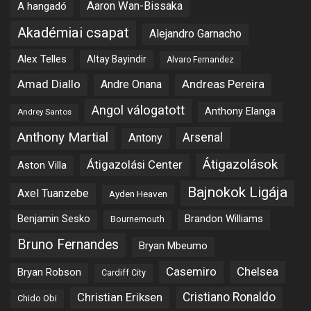
Aaron Wan-Bissaka
A hangadó
Akadémiai csapat
Alejandro Garnacho
Alex Telles
Altay Bayindir
Alvaro Fernandez
Amad Diallo
Andre Onana
Andreas Pereira
Angol válogatott
Anthony Elanga
Andrey Santos
Anthony Martial
Arsenal
Antony
Átigazolások
Átigazolási Center
Aston Villa
Bajnokok Ligája
Axel Tuanzebe
Ayden Heaven
Benjamin Sesko
Brandon Williams
Bournemouth
Bruno Fernandes
Bryan Mbeumo
Casemiro
Chelsea
Bryan Robson
Cardiff City
Christian Eriksen
Cristiano Ronaldo
Chido Obi