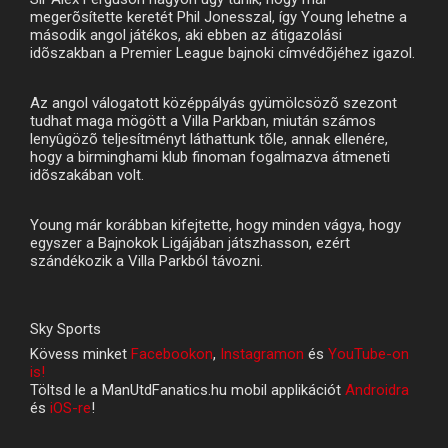
megerõsítette keretét Phil Jonesszal, így Young lehetne a
második angol játékos, aki ebben az átigazolási
idõszakban a Premier League bajnoki címvédõjéhez igazol.
Az angol válogatott középpályás gyümölcsözõ szezont
tudhat maga mögött a Villa Parkban, miután számos
lenyûgözõ teljesítményt láthattunk tõle, annak ellenére,
hogy a birminghami klub finoman fogalmazva átmeneti
idõszakában volt.
Young már korábban kifejtette, hogy minden vágya, hogy
egyszer a Bajnokok Ligájában játszhasson, ezért
szándékozik a Villa Parkból távozni.
Sky Sports
Kövess minket
Facebookon
,
Instagramon
és
YouTube-on
is!
Töltsd le a ManUtdFanatics.hu mobil applikációt
Androidra
és
iOS-re
!