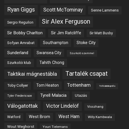
Ryan Giggs
Scott McTominay
Senne Lammens
Sir Alex Ferguson
Sergio Reguilon
Sir Bobby Charlton
Sir Jim Ratcliffe
Sir Matt Busby
Southampton
Stoke City
Sofyan Amrabat
Sunderland
Swansea City
Szurkoló szemmel
Tahith Chong
Szurkolói klub
Tartalék csapat
Taktikai mágnestábla
Tottenham
Tom Heaton
Toby Collyer
Trófeabibliográfia
Tyrell Malacia
Utazás
Tyler Fredericson
Válogatottak
Victor Lindelöf
Visszhang
West Ham
West Brom
Watford
Willy Kambwala
Wout Weghorst
Youri Tielemans