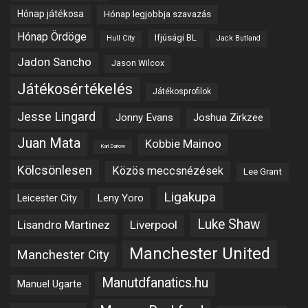
Hónap játékosa
Hónap legjobbja szavazás
Hónap Ördöge
Ifjúsági BL
Hull City
Jack Butland
Jadon Sancho
Jason Wilcox
Játékosértékelés
Játékosprofilok
Jesse Lingard
Jonny Evans
Joshua Zirkzee
Juan Mata
Kobbie Mainoo
Karl Darlow
Kölcsönlesen
Közös meccsnézések
Lee Grant
Ligakupa
Leny Yoro
Leicester City
Luke Shaw
Lisandro Martinez
Liverpool
Manchester United
Manchester City
Manutdfanatics.hu
Manuel Ugarte