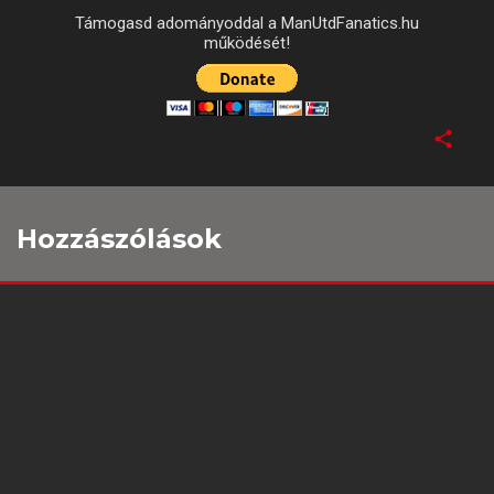
Támogasd adományoddal a ManUtdFanatics.hu
működését!
Hozzászólások