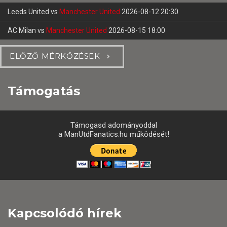
Leeds United
vs
Manchester United
2026-08-12 20:30
AC Milan
vs
Manchester United
2026-08-15 18:00
ELŐZŐ MÉRKŐZÉSEK
Támogatás
Támogasd adományoddal
a ManUtdFanatics.hu működését!
Kapcsolódó hírek