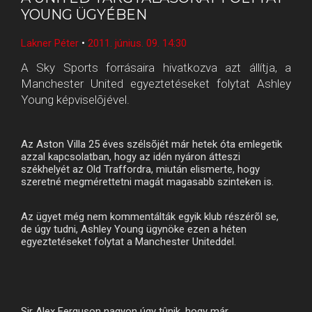
YOUNG ÜGYÉBEN
Lakner Péter
•
2011. június. 09. 14:30
A Sky Sports forrásaira hivatkozva azt állítja, a
Manchester United egyeztetéseket folytat Ashley
Young képviselõjével.
Az Aston Villa 25 éves szélsõjét már hetek óta emlegetik
azzal kapcsolatban, hogy az idén nyáron átteszi
székhelyét az Old Traffordra, miután elismerte, hogy
szeretné megmérettetni magát magasabb szinteken is.
Az ügyet még nem kommentálták egyik klub részérõl se,
de úgy tudni, Ashley Young ügynöke ezen a héten
egyeztetéseket folytat a Manchester Uniteddel.
Sir Alex Ferguson nagyon úgy tûnik, hogy már