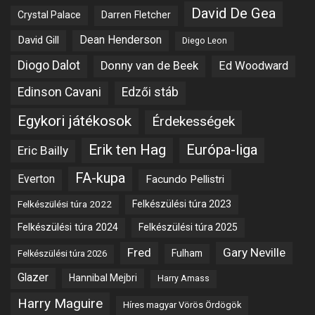
David De Gea
Crystal Palace
Darren Fletcher
Dean Henderson
David Gill
Diego Leon
Diogo Dalot
Donny van de Beek
Ed Woodward
Edinson Cavani
Edzői stáb
Egykori játékosok
Érdekességek
Erik ten Hag
Európa-liga
Eric Bailly
FA-kupa
Everton
Facundo Pellistri
Felkészülési túra 2022
Felkészülési túra 2023
Felkészülési túra 2024
Felkészülési túra 2025
Fred
Gary Neville
Fulham
Felkészülési túra 2026
Glazer
Hannibal Mejbri
Harry Amass
Harry Maguire
Híres magyar Vörös Ördögök