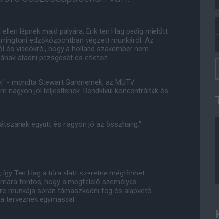
 ellen lépnek majd pályára, Erik ten Hag pedig mielőtt
carringtoni edzőközpontban végzett munkáról. Az
ről és videókról, hogy a holland szakember nem
ának átadni pezsgését és ötleteit.
ak" - mondta Stewart Gardnernek, az MUTV
m nagyon jól teljesítenek. Rendkívül koncentráltak és
l játszanak együtt és nagyon jó az összhang."
így Ten Hag a túra alatt szeretne mégtöbbet
ámára fontos, hogy a megfelelő személyes
ikre munkája során támaszkodni fog és alapvető
ra terveznek egymással.