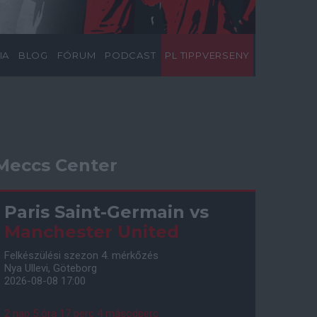
IA
BLOG
FÓRUM
PODCAST
PL TIPPVERSENY
Meccs Center
Paris Saint-Germain
vs
Manchester United
Felkészülési szezon 4. mérkőzés
Nya Ullevi, Göteborg
2026-08-08 17:00
2 nap 5 óra 17 perc 3 másodperc