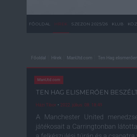
FŐOLDAL
HÍREK
SZEZON 2025/26
KLUB
KÖZ
Főoldal
Hírek
ManUtd.com
Ten Hag elismerően
ManUtd.com
TEN HAG ELISMERŐEN BESZÉLT
Házi Tibor
•
2022. július. 08. 18:49
A Manchester United menedzsere
játékosait a Carringtonban látot
a felkészülési túrán és a csapatr