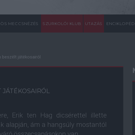
ÖS MECCSNÉZÉS
SZURKOLÓI KLUB
UTAZÁS
ENCIKLOPÉD
 beszélt játékosairól
 JÁTÉKOSAIRÓL
, Erik ten Hag dicsérettel illette
tak alapján, ám a hangsúly mostantól
a váró összecsapásokon van.