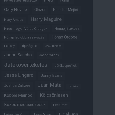
Fred
Fulham
Felkészülési túra 2026
Gary Neville
Glazer
Hannibal Mejbri
Harry Maguire
Harry Amass
Hónap játékosa
Híres magyar Vörös Ördögök
Hónap Ördöge
Hónap legjobbja szavazás
Ifjúsági BL
Hull City
Jack Butland
Jadon Sancho
Jason Wilcox
Játékosértékelés
Játékosprofilok
Jesse Lingard
Jonny Evans
Juan Mata
Joshua Zirkzee
Karl Darlow
Kölcsönlesen
Kobbie Mainoo
Közös meccsnézések
Lee Grant
Ligakupa
Leny Yoro
Leicester City