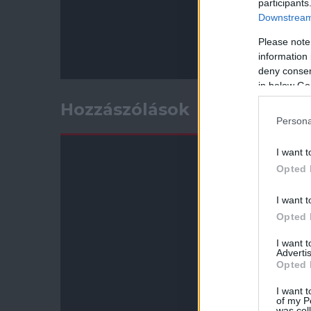
participants
Downstream 
Please note
information 
deny consent
in below Go
Hozzászólások
Persona
I want t
Opted 
I want t
Opted 
I want 
Advertis
Opted 
I want t
of my P
was col