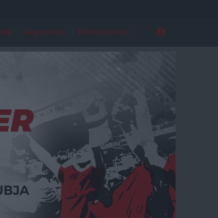
ldal
Regisztráció
Elfelejtett jelszó