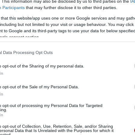
. This information may also be disclosed by us to third parties on the
IA
Participants
that may further disclose it to other third parties.
 that this website/app uses one or more Google services and may gath
including but not limited to your visit or usage behaviour. You may click 
 to Google and its third-party tags to use your data for below specifi
ogle consent section.
l Data Processing Opt Outs
o opt-out of the Sharing of my personal data.
In
o opt-out of the Sale of my Personal Data.
In
to opt-out of processing my Personal Data for Targeted
ing.
In
o opt-out of Collection, Use, Retention, Sale, and/or Sharing
ersonal Data that Is Unrelated with the Purposes for which it
lected.