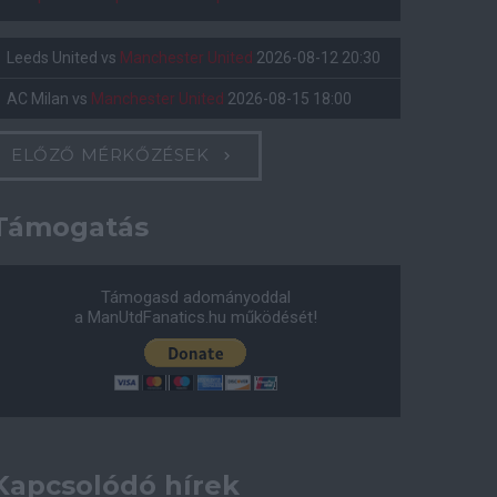
Leeds United
vs
Manchester United
2026-08-12 20:30
AC Milan
vs
Manchester United
2026-08-15 18:00
ELŐZŐ MÉRKŐZÉSEK
Támogatás
Támogasd adományoddal
a ManUtdFanatics.hu működését!
Kapcsolódó hírek