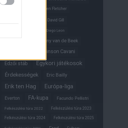
Crystal Palace
Darren Fletcher
David De Gea
David Gill
Dean Henderson
Diego Leon
Diogo Dalot
Donny van de Beek
Edinson Cavani
Ed Woodward
Egykori játékosok
Edzői stáb
Érdekességek
Eric Bailly
Erik ten Hag
Európa-liga
FA-kupa
Everton
Facundo Pellistri
Felkészülési túra 2022
Felkészülési túra 2023
Felkészülési túra 2024
Felkészülési túra 2025