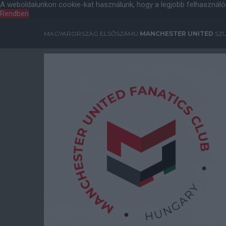
A weboldalunkon cookie-kat használunk, hogy a legjobb felhasználó
Rendben
MAGYARORSZÁG ELSŐSZÁMÚ
MANCHESTER UNITED
SZU