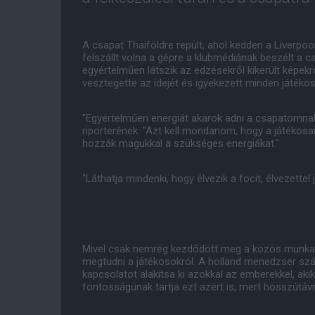
A csapat Thaiföldre repült, ahol kedden a Liverpool
felszállt volna a gépre a klubmédiának beszélt a 
egyértelműen látszik az edzésekről kikerült képek
vesztegette az idejét és igyekezett minden játékos
"Egyértelműen energiát akarok adni a csapatomn
riporterének. "Azt kell mondanom, hogy a játékosai
hozzák magukkal a szükséges energiákat."
"Láthatja mindenki, hogy élvezik a focit, élvezette
Mivel csak nemrég kezdődött meg a közös munka, 
megtudni a játékosokról. A holland menedzser sz
kapcsolatot alakítsa ki azokkal az emberekkel, ak
fontosságúnak tartja ezt azért is, mert hosszútáv