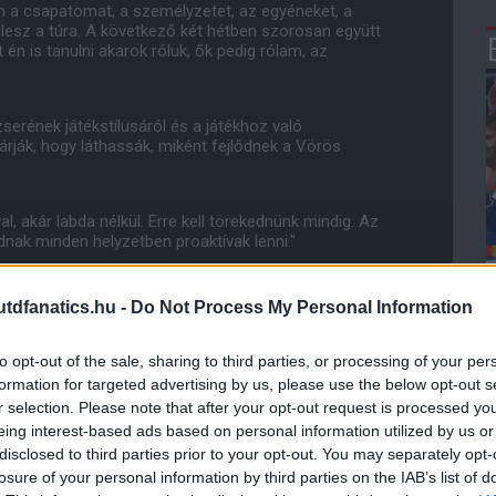
m a csapatomat, a személyzetet, az egyéneket, a
lesz a túra. A következő két hétben szorosan együtt
én is tanulni akarok róluk, ők pedig rólam, az
serének játékstílusáról és a játékhoz való
árják, hogy láthassák, miként fejlődnek a Vörös
al, akár labda nélkül. Erre kell törekednünk mindig. Az
dnak minden helyzetben proaktívak lenni."
 megteremtjük a lehetőségeket egymás számára. Még
dfanatics.hu -
Do Not Process My Personal Information
or éppen nem nálunk van a játékszer."
to opt-out of the sale, sharing to third parties, or processing of your per
formation for targeted advertising by us, please use the below opt-out s
ube-on is!
r selection. Please note that after your opt-out request is processed y
droidra
és
iOS-re
!
eing interest-based ads based on personal information utilized by us or
disclosed to third parties prior to your opt-out. You may separately opt-
losure of your personal information by third parties on the IAB’s list of
ManUtdFanatics.hu működését!