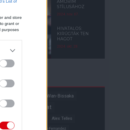
B’s List of
AMORIM
STÍLUSÁHOZ
2024. nov. 07.
er and store
to grant or
HIVATALOS:
ed purposes
KIRÚGTÁK TEN
HAGOT
2024. okt. 28.
Címkék
Aaron Wan-Bissaka
A hangadó
Akadémiai csapat
Alejandro Garnacho
Alex Telles
Altay Bayindir
Alvaro Fernandez