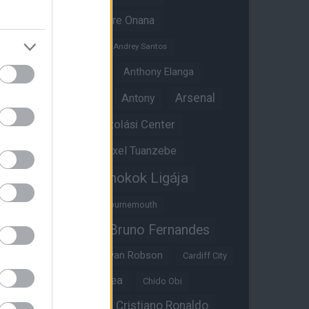
Amad Diallo
Andre Onana
Andreas Pereira
Andrey Santos
Angol válogatott
Anthony Elanga
Anthony Martial
Arsenal
Antony
Átigazolási Center
Aston Villa
Átigazolások
Axel Tuanzebe
Bajnokok Ligája
Ayden Heaven
Benjamin Sesko
Bournemouth
Bruno Fernandes
Brandon Williams
Bryan Mbeumo
Bryan Robson
Cardiff City
Casemiro
Chelsea
Chido Obi
Christian Eriksen
Cristiano Ronaldo