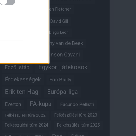
Crystal Palace
Darren Fletcher
David De Gea
David Gill
Dean Henderson
Diego Leon
Diogo Dalot
Donny van de Beek
Edinson Cavani
Ed Woodward
Egykori játékosok
Edzői stáb
Érdekességek
Eric Bailly
Erik ten Hag
Európa-liga
FA-kupa
Everton
Facundo Pellistri
Felkészülési túra 2022
Felkészülési túra 2023
Felkészülési túra 2024
Felkészülési túra 2025