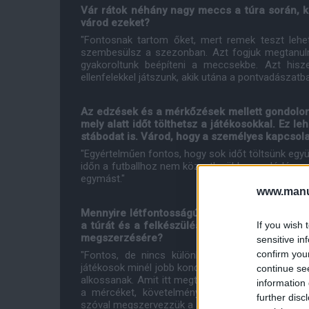
Vár rátok néhány nagy meccs a túra során, k
várod ezeket?
"Fontosnak tartom őket, mert remek teszt lehet
szembesülsz a szezonban. Azt fogjuk megtanuln
gyakoroltunk beépíteni a meccsekbe. Azt hisz
ellenfelekkel játszunk, akik utána a pontvadászatban
Az edzések és a mérkőzések mellett gondolom 
mely alatt időt tölthetsz a játékosokkal. Ez 
stábodat is. Várod, hogy a személyes kapcsol
"Egyértelműen fontos, hogy sok időt töltsünk együ
időn a futballhoz nem közvetlenül kapcsolódó pr
egymást."
www.manut
Mennyire létfontosságú az idei szezon közben
If you wish 
a túrát és a felkészülési időszakot minél jo
megszerzésére?
sensitive in
confirm you
"Fontos, de nincs különbség az előzőekhez k
játékosok minél jobb kondícióba kerüljenek, fizikál
continue se
alkossanak. Amit itt megtanulunk, csinálunk az ter
information 
a mércéket, követelményeket a lehető legmagas
further disc
szóval megszervezzük a szezont és az itt kijelölt ú