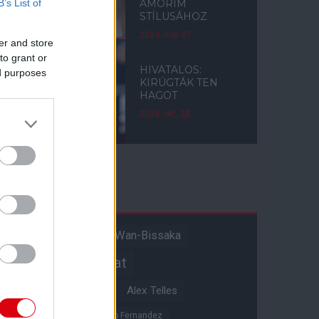
B’s List of
AMORIM
STÍLUSÁHOZ
2024. nov. 07.
er and store
to grant or
HIVATALOS:
ed purposes
KIRÚGTÁK TEN
HAGOT
2024. okt. 28.
Címkék
Aaron Wan-Bissaka
A hangadó
Akadémiai csapat
Alejandro Garnacho
Alex Telles
Altay Bayindir
Alvaro Fernandez