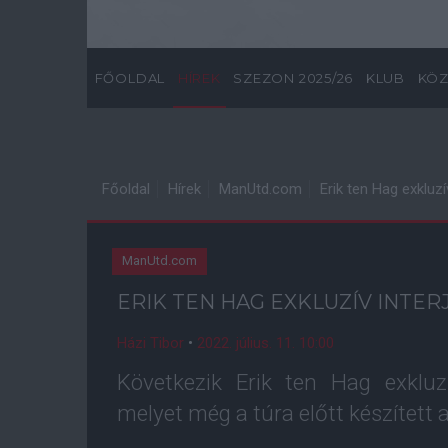
FŐOLDAL
HÍREK
SZEZON 2025/26
KLUB
KÖZ
Főoldal
Hírek
ManUtd.com
Erik ten Hag exkluzív
ManUtd.com
ERIK TEN HAG EXKLUZÍV INTERJÚ
Házi Tibor
•
2022. július. 11. 10:00
Következik Erik ten Hag exkluz
melyet még a túra előtt készített