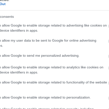
Out
ube-on is!
droidra
és
iOS-re
!
consents
o allow Google to enable storage related to advertising like cookies on
ManUtdFanatics.hu működését!
evice identifiers in apps.
o allow my user data to be sent to Google for online advertising
s.
to allow Google to send me personalized advertising.
o allow Google to enable storage related to analytics like cookies on
evice identifiers in apps.
o allow Google to enable storage related to functionality of the website
o allow Google to enable storage related to personalization.
o allow Google to enable storage related to security, including