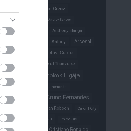
Amad Diallo
Andre Onana
Andreas Pereira
Andrey Santos
Angol válogatott
Anthony Elanga
Anthony Martial
Arsenal
Antony
Átigazolási Center
Aston Villa
Átigazolások
Axel Tuanzebe
Bajnokok Ligája
Ayden Heaven
Benjamin Sesko
Bournemouth
Bruno Fernandes
Brandon Williams
Bryan Mbeumo
Bryan Robson
Cardiff City
Casemiro
Chelsea
Chido Obi
Christian Eriksen
Cristiano Ronaldo