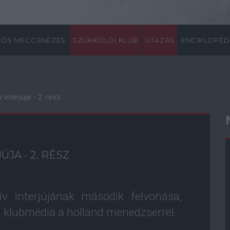
ÖS MECCSNÉZÉS
SZURKOLÓI KLUB
UTAZÁS
ENCIKLOPÉD
 interjúja - 2. rész
JA - 2. RÉSZ
ív interjújának második felvonása,
 a klubmédia a holland menedzserrel.