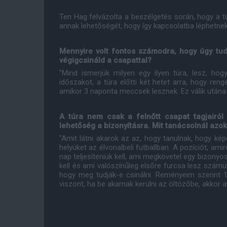
Ten Hag felvázolta a beszélgetés során, hogy a t
annak lehetőségét, hogy így kapcsolatba léphetnek 
Mennyire volt fontos számodra, hogy úgy tud
végigcsináld a csapattal?
"Mind ismerjük milyen egy ilyen túra, lesz, ho
időszakot, a túra előtti két hetet arra, hogy re
amikor 3 naponta meccsek lesznek. Ez válik utána r
A túra nem csak a felnőtt csapat tagjairól 
lehetőség a bizonyításra. Mit tanácsolnál azok
"Amit látni akarok az az, hogy tanulnak, hogy ké
helyüket az élvonalbeli futballban. A pozíciót, amir
nap teljesíteniük kell, ami megkövetel egy bizonyo
kell és ami valószínűleg elsőre furcsa lesz szám
hogy meg tudják-e csinálni. Reményeim szerint 1-
viszont, ha be akarnak kerülni az öltözőbe, akkor az