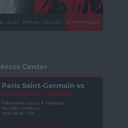
IA
BLOG
FÓRUM
PODCAST
PL TIPPVERSENY
Meccs Center
Paris Saint-Germain
vs
Manchester United
Felkészülési szezon 4. mérkőzés
Nya Ullevi, Göteborg
2026-08-08 17:00
2 nap 2 óra 56 perc 6 másodperc