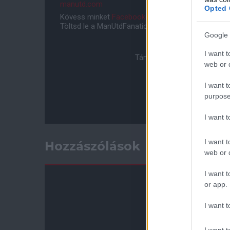
manutd.com
Opted 
Kövess minket
Facebookon
,
Instagramon
és
YouT
Töltsd le a ManUtdFanatics.hu mobil applikációt
An
Google 
I want t
Támogasd adományoddal a 
web or d
I want t
purpose
I want 
I want t
Hozzászólások
web or d
I want t
or app.
I want t
I want t