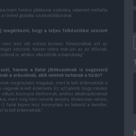
úra miért fontos játékosai számára, valamint méltatta
a United globális szurkolótáborával.
j megérkezni, hogy a teljes felkészülési szezont
gy nem lesz idő edzeni közben. Kihasználtuk azt az
ngeteget edzzünk, hiszen utána már jön az az időszak,
utinná is, amikor elkezdődik a bajnokság."
szól, hanem a fiatal játékosoknak is nagyszerű
nak a srácoknak, akik veletek tartanak a túrán?
pesek megmutatni magukat, mert ki kell érdemelniük a
e vágynak ki kell érdemelni. Ez azt jelenti, hogy minden
s stílust, bizonyos életformát, amihez alkalmazkodniuk
ukra, mert még nem ismerik annyira. Kíváncsian várom,
2 fiatal képes lesz bizonyítani és bekerül a keretbe,
t ki kell érdemelniük."