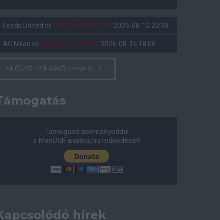
Leeds United
vs
Manchester United
2026-08-12 20:30
AC Milan
vs
Manchester United
2026-08-15 18:00
ELŐZŐ MÉRKŐZÉSEK
Támogatás
Támogasd adományoddal
a ManUtdFanatics.hu működését!
Kapcsolódó hírek