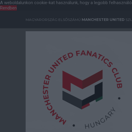
A weboldalunkon cookie-kat használunk, hogy a legjobb felhasználó
Rendben
MAGYARORSZÁG ELSŐSZÁMÚ
MANCHESTER UNITED
SZU