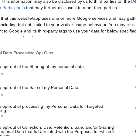
. This information may also be disclosed by us to third parties on the
IA
Participants
that may further disclose it to other third parties.
 that this website/app uses one or more Google services and may gath
including but not limited to your visit or usage behaviour. You may click 
vő játékosoktól?
 to Google and its third-party tags to use your data for below specifi
várom, illetve természetesen a fejlődést, mert mindig
ogle consent section.
obbat várom a srácoktól mind az edzéseken, mind a
l Data Processing Opt Outs
ellen lesz. Várod már, hogy első alkalommal
o opt-out of the Sharing of my personal data.
In
 városban is és érzem az elkötelezettségüket, érzem
 az eredményeket, amiket várnak és szeretném együtt
ami jellemző az Old Traffordra. Együtt létrehozhatunk
o opt-out of the Sale of my Personal Data.
 amit a szurkolók szeretnek nézni."
In
to opt-out of processing my Personal Data for Targeted
olótáborral rendelkezik. Mennyire fontos, hogy a
ing.
 szurkolókkal?
In
 lesz. Tudom, hogy nagyszerű élmény lesz, de várom,
o opt-out of Collection, Use, Retention, Sale, and/or Sharing
ersonal Data that Is Unrelated with the Purposes for which it
lected.