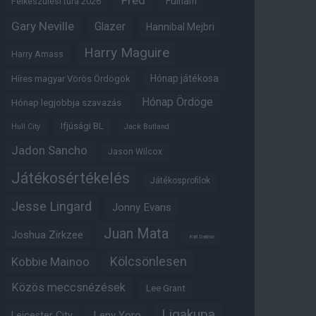
Fred
Fulham
Felkészülési túra 2026
Gary Neville
Glazer
Hannibal Mejbri
Harry Maguire
Harry Amass
Hónap játékosa
Híres magyar Vörös Ördögök
Hónap Ördöge
Hónap legjobbja szavazás
Ifjúsági BL
Hull City
Jack Butland
Jadon Sancho
Jason Wilcox
Játékosértékelés
Játékosprofilok
Jesse Lingard
Jonny Evans
Juan Mata
Joshua Zirkzee
Karl Darlow
Kölcsönlesen
Kobbie Mainoo
Közös meccsnézések
Lee Grant
Ligakupa
Leny Yoro
Leicester City