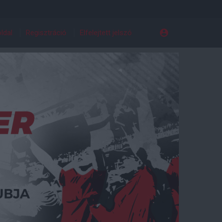
ldal
Regisztráció
Elfelejtett jelszó