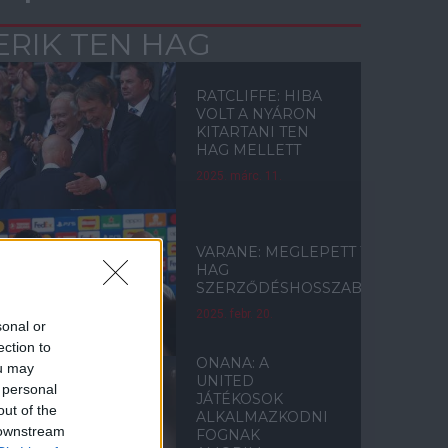
ERIK TEN HAG
RATCLIFFE: HIBA
VOLT A NYÁRON
KITARTANI TEN
HAG MELLETT
2025. márc. 11.
VARANE: MEGLEPETT TEN
HAG
SZERZŐDÉSHOSSZABBÍTÁSA
2025. febr. 20.
sonal or
ection to
ONANA: A
ou may
UNITED
 personal
JÁTÉKOSOK
out of the
ALKALMAZKODNI
 downstream
FOGNAK