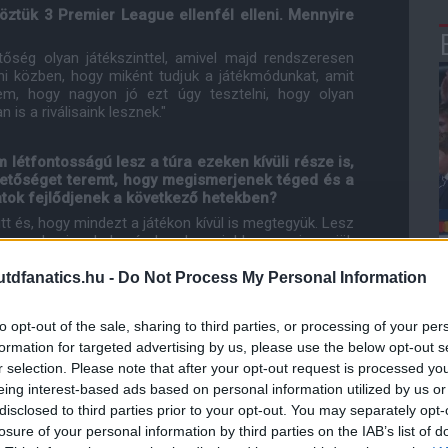
öztük 3 Premier League ellenfél elleni. Mennyire
őség olyan játékszinttel, amivel majd rendszeresen
i közben, hogy miként tudjuk a játékmódunkat, amit
em, hogy nagyon jó ezt úgy tesztelni, hogy olyan
 is a riválisaink lesznek."
létfontosságú lesz a túra ezeken kívüli része is,
lehetőséget teremt, hogy megismerjenek téged és a
atok fejlődjenek a következő hetekben?
tt és, hogy mindezt a játékon kívül is megtegyük. Lesz
ogramokra is a helyszíneken, hogy jobban megismerjük
dfanatics.hu -
Do Not Process My Personal Information
i világbajnokság szokatlan időpontja miatt, hogy
to opt-out of the sale, sharing to third parties, or processing of your per
bban kihasználják a játékosok a megfelelő erőnlét
formation for targeted advertising by us, please use the below opt-out s
r selection. Please note that after your opt-out request is processed y
épest. Az előszezonokban arra törekszünk, hogy a
isan és mentálisan is fittek legyenek és, hogy csapatot
eing interest-based ads based on personal information utilized by us or
mészetesen javulni fog a szezonban, de itt állítjuk fel
disclosed to third parties prior to your opt-out. You may separately opt-
abbra. Értéket alkotunk, szabályokat alkotunk, egy
losure of your personal information by third parties on the IAB’s list of
ton kell végigmenni."