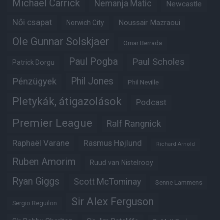
Michael Carrick
Nemanja Matic
Newcastle
Női csapat
Noussair Mazraoui
Norwich City
Ole Gunnar Solskjaer
Omar Berrada
Paul Pogba
Paul Scholes
Patrick Dorgu
Phil Jones
Pénzügyek
Phil Neville
Pletykák, átigazolások
Podcast
Premier League
Ralf Rangnick
Raphaël Varane
Rasmus Højlund
Richard Arnold
Ruben Amorim
Ruud van Nistelrooy
Ryan Giggs
Scott McTominay
Senne Lammens
Sir Alex Ferguson
Sergio Reguilon