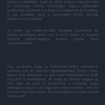
pályára a Unitedben, majd az előző szezon második felét
az Evertonnál töltötte kölcsönben. Sajnos játékidejét
korlátozták sérülések is a liverpooli csapatnál, de továbbra
is úgy gondolja, hogy a kölcsönben töltött időszak
hasznos volt számára.
"A United egy hatalmas klub rengeteg szurkolóval és
mindig különleges érzés ezt a mezt viselni. A magam
részéről nagyon-nagyon boldog vagyok, hogy
visszatérhettem."
"Úgy gondolom, hogy az Evertonnál töltött időszakom
hasznos volt és hasznos tapasztalatokra tettem szert.
Sajnos volt sérülésem is, ami kicsit hátráltatott és több
meccsről is lemaradtam, de maga az élmény nagyon jó
volt, még ha azért is küzdöttünk a csapattal, hogy
elkerüljük a kiesést, ami egy olyan klub esetében, mint az
Everton elég nagy trauma. Összességében azonban remek
élmény volt."