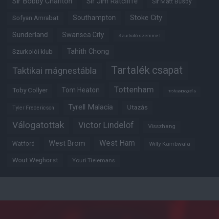
Sir Bobby Charlton
Sir Jim Ratcliffe
Sir Matt Busby
Southampton
Stoke City
Sofyan Amrabat
Sunderland
Swansea City
Szurkoló szemmel
Tahith Chong
Szurkolói klub
Tartalék csapat
Taktikai mágnestábla
Tottenham
Tom Heaton
Toby Collyer
Trófeabibliográfia
Tyrell Malacia
Utazás
Tyler Fredericson
Válogatottak
Victor Lindelöf
Visszhang
West Ham
West Brom
Watford
Willy Kambwala
Wout Weghorst
Youri Tielemans