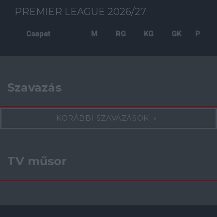
PREMIER LEAGUE 2026/27
Csapat
M
RG
KG
GK
P
Szavazás
KORÁBBI SZAVAZÁSOK
TV műsor