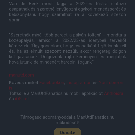
Van de Beek most tagja a 2022-es túrára elutazó
csapatnak és szeretné lenyűgözni egykori menedzserét és
bebizonyítani, hogy számíthat rá a következő szezon
során.
"Szeretnék minél több percet a pályán tölteni" - mondta a
középpályás, amikor a 2022/23-as idénybeli terveiről
kérdezték. "Úgy gondolom, hogy csapatként fejlődnünk kell
és, ha az elmúlt szezont nézzük, akkor rengeteg dolgon
kell javítanunk. Dolgozunk rajta keményen és meglátjuk
hova jutunk, de mindenért harcolni fogunk."
manutd.com
Kövess minket
Facebookon
,
Instagramon
és
YouTube-on
is!
Töltsd le a ManUtdFanatics.hu mobil applikációt
Androidra
és
iOS-re
!
Támogasd adományoddal a ManUtdFanatics.hu
működését!