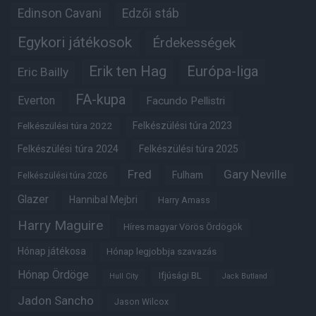
Edinson Cavani
Edzői stáb
Egykori játékosok
Érdekességek
Erik ten Hag
Európa-liga
Eric Bailly
FA-kupa
Everton
Facundo Pellistri
Felkészülési túra 2022
Felkészülési túra 2023
Felkészülési túra 2024
Felkészülési túra 2025
Fred
Gary Neville
Fulham
Felkészülési túra 2026
Glazer
Hannibal Mejbri
Harry Amass
Harry Maguire
Híres magyar Vörös Ördögök
Hónap játékosa
Hónap legjobbja szavazás
Hónap Ördöge
Ifjúsági BL
Hull City
Jack Butland
Jadon Sancho
Jason Wilcox