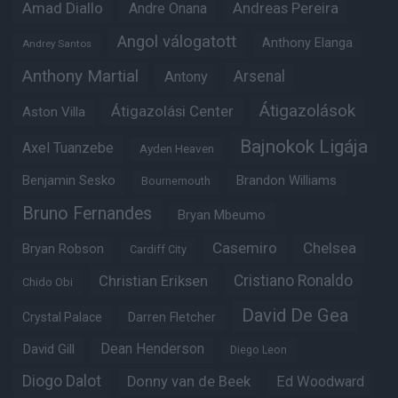
Amad Diallo
Andre Onana
Andreas Pereira
Angol válogatott
Anthony Elanga
Andrey Santos
Anthony Martial
Arsenal
Antony
Átigazolások
Átigazolási Center
Aston Villa
Bajnokok Ligája
Axel Tuanzebe
Ayden Heaven
Benjamin Sesko
Brandon Williams
Bournemouth
Bruno Fernandes
Bryan Mbeumo
Casemiro
Chelsea
Bryan Robson
Cardiff City
Christian Eriksen
Cristiano Ronaldo
Chido Obi
David De Gea
Crystal Palace
Darren Fletcher
Dean Henderson
David Gill
Diego Leon
Diogo Dalot
Donny van de Beek
Ed Woodward