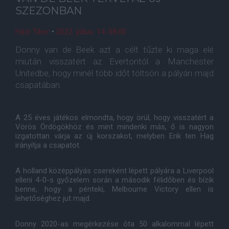
SZEZONBAN
Házi Tibor
•
2022. július. 14. 08:00
Donny van de Beek azt a célt tűzte ki maga elé
miután visszatért az Evertontól a Manchester
Unitedbe, hogy minél több időt töltsön a pályán majd
csapatában.
A 25 éves játékos elmondta, hogy örül, hogy visszatért a
Vörös Ördögökhöz és mint mindenki más, ő is nagyon
izgatottan várja az új korszakot, melyben Erik ten Hag
irányítja a csapatot.
A holland középpályás csereként lépett pályára a Liverpool
elleni 4-0-s győzelem során a második félidőben és bízik
benne, hogy a pénteki, Melbourne Victory ellen is
lehetőséghez jut majd.
Donny 2020-as megérkezése óta 50 alkalommal lépett