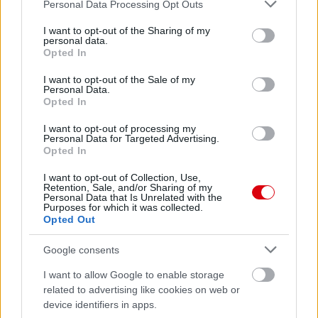
Please note that this website/app uses one or more Google
Personal Data Processing Opt Outs
services and may gather and store information including but
not limited to your visit or usage behaviour. You may click to
I want to opt-out of the Sharing of my
personal data.
grant or deny consent to Google and its third-party tags to
Meccs Center
Opted In
use your data for below specified purposes in below Google
consent section.
I want to opt-out of the Sale of my
Personal Data.
Paris Saint-Germain
vs
Opted In
Manchester United
I want to opt-out of processing my
Personal Data for Targeted Advertising.
Opted In
Felkészülési szezon 4. mérkőzés
Nya Ullevi, Göteborg
I want to opt-out of Collection, Use,
2026-08-08 17:00
Retention, Sale, and/or Sharing of my
Personal Data that Is Unrelated with the
Purposes for which it was collected.
2 nap 4 óra 10 perc 36 másodperc
Opted Out
Google consents
Leeds United
vs
Manchester United
2026-08-12 20:30
I want to allow Google to enable storage
AC Milan
vs
Manchester United
2026-08-15 18:00
related to advertising like cookies on web or
device identifiers in apps.
ELŐZŐ MÉRKŐZÉSEK