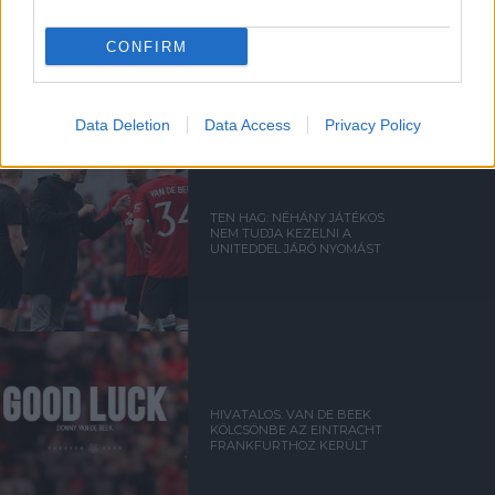
HIVATALOS: VAN DE BEEK A
LA LIGÁBA IGAZOLT
CONFIRM
Data Deletion
Data Access
Privacy Policy
TEN HAG: NÉHÁNY JÁTÉKOS
NEM TUDJA KEZELNI A
UNITEDDEL JÁRÓ NYOMÁST
HIVATALOS: VAN DE BEEK
KÖLCSÖNBE AZ EINTRACHT
FRANKFURTHOZ KERÜLT