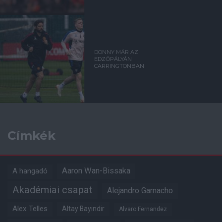
DONNY MÁR AZ
EDZŐPÁLYÁN
CARRINGTONBAN
Címkék
Aaron Wan-Bissaka
A hangadó
Akadémiai csapat
Alejandro Garnacho
Alex Telles
Altay Bayindir
Alvaro Fernandez