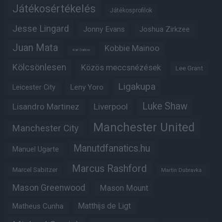
Játékosértékelés
Játékosprofilok
Jesse Lingard
Jonny Evans
Joshua Zirkzee
Juan Mata
Kobbie Mainoo
Karl Darlow
Kölcsönlesen
Közös meccsnézések
Lee Grant
Ligakupa
Leny Yoro
Leicester City
Luke Shaw
Lisandro Martinez
Liverpool
Manchester United
Manchester City
Manutdfanatics.hu
Manuel Ugarte
Marcus Rashford
Marcel Sabitzer
Martin Dubravka
Mason Greenwood
Mason Mount
Matheus Cunha
Matthijs de Ligt