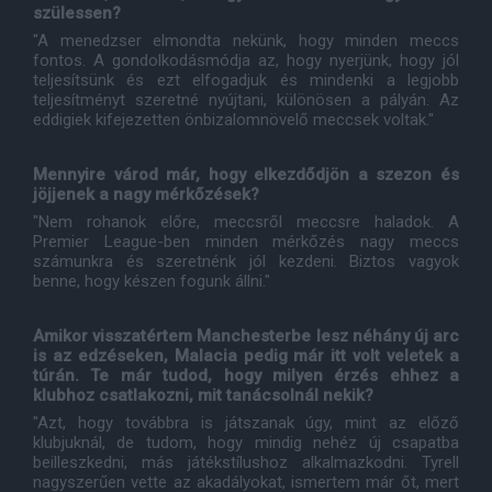
szülessen?
"A menedzser elmondta nekünk, hogy minden meccs
fontos. A gondolkodásmódja az, hogy nyerjünk, hogy jól
teljesítsünk és ezt elfogadjuk és mindenki a legjobb
teljesítményt szeretné nyújtani, különösen a pályán. Az
eddigiek kifejezetten önbizalomnövelő meccsek voltak."
Mennyire várod már, hogy elkezdődjön a szezon és
jöjjenek a nagy mérkőzések?
"Nem rohanok előre, meccsről meccsre haladok. A
Premier League-ben minden mérkőzés nagy meccs
számunkra és szeretnénk jól kezdeni. Biztos vagyok
benne, hogy készen fogunk állni."
Amikor visszatértem Manchesterbe lesz néhány új arc
is az edzéseken, Malacia pedig már itt volt veletek a
túrán. Te már tudod, hogy milyen érzés ehhez a
klubhoz csatlakozni, mit tanácsolnál nekik?
"Azt, hogy továbbra is játszanak úgy, mint az előző
klubjuknál, de tudom, hogy mindig nehéz új csapatba
beilleszkedni, más játékstílushoz alkalmazkodni. Tyrell
nagyszerűen vette az akadályokat, ismertem már őt, mert