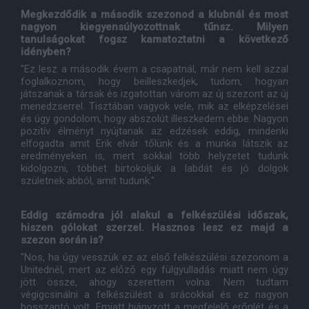
Megkezdődik a második szezonod a klubnál és most
nagyon kiegyensúlyozottnak tűnsz. Milyen
tanulságokat fogsz kamatoztatni a következő
idényben?
"Ez lesz a második évem a csapatnál, már nem kell azzal
foglalkoznom, hogy beilleszkedjek, tudom, hogyan
játszanak a társak és izgatottan várom az új szezont az új
menedzserrel. Tisztában vagyok vele, mik az elképzelései
és úgy gondolom, hogy abszolút illeszkedem ebbe. Nagyon
pozitív élményt nyújtanak az edzések eddig, mindenki
elfogadta amit Erik elvár tőlünk és a munka látszik az
eredményeken is, mert sokkal több helyzetet tudunk
kidolgozni, többet birtokoljuk a labdát és jó dolgok
születnek abból, amit tudunk."
Eddig számodra jól alakul a felkészülési időszak,
hiszen gólokat szerzel. Hasznos lesz ez majd a
szezon során is?
"Nos, ha úgy vesszük ez az első felkészülési szezonom a
Unitednél, mert az előző egy fülgyulladás miatt nem úgy
jött össze, ahogy szerettem volna. Nem tudtam
végigcsinálni a felkészülést a srácokkal és ez nagyon
bosszantó volt. Emiatt hiányzott a megfelelő erőnlét és a