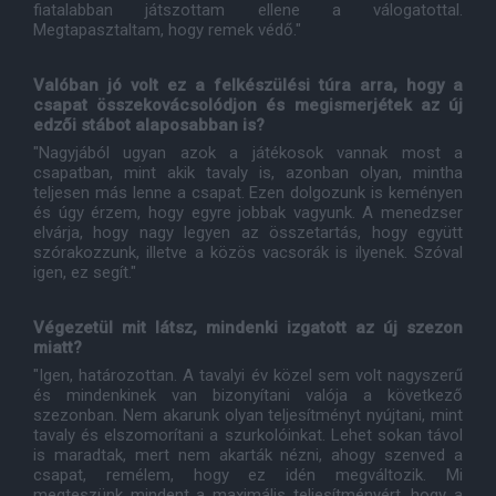
fiatalabban játszottam ellene a válogatottal.
Megtapasztaltam, hogy remek védő."
Valóban jó volt ez a felkészülési túra arra, hogy a
csapat összekovácsolódjon és megismerjétek az új
edzői stábot alaposabban is?
"Nagyjából ugyan azok a játékosok vannak most a
csapatban, mint akik tavaly is, azonban olyan, mintha
teljesen más lenne a csapat. Ezen dolgozunk is keményen
és úgy érzem, hogy egyre jobbak vagyunk. A menedzser
elvárja, hogy nagy legyen az összetartás, hogy együtt
szórakozzunk, illetve a közös vacsorák is ilyenek. Szóval
igen, ez segít."
Végezetül mit látsz, mindenki izgatott az új szezon
miatt?
"Igen, határozottan. A tavalyi év közel sem volt nagyszerű
és mindenkinek van bizonyítani valója a következő
szezonban. Nem akarunk olyan teljesítményt nyújtani, mint
tavaly és elszomorítani a szurkolóinkat. Lehet sokan távol
is maradtak, mert nem akarták nézni, ahogy szenved a
csapat, remélem, hogy ez idén megváltozik. Mi
megteszünk mindent a maximális teljesítményért, hogy a