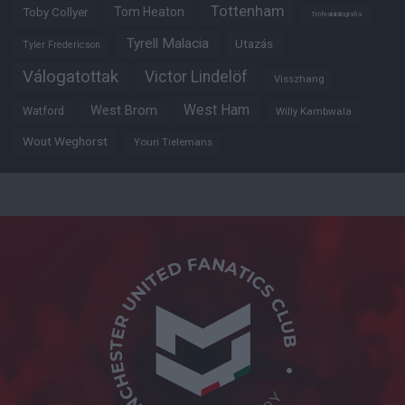
Tottenham
Tom Heaton
Toby Collyer
Trófeabibliográfia
Tyrell Malacia
Utazás
Tyler Fredericson
Válogatottak
Victor Lindelöf
Visszhang
West Ham
West Brom
Watford
Willy Kambwala
Wout Weghorst
Youri Tielemans