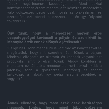
társak megértésének képessége is. Most sokkal
komfortosabban érzem magam, a felkészülési meccseken
való gólszerzés pedig csak növeli az önbizalmam és
szeretném ezt átvinni a szezonra is és így folytatni
továbbra is."
Úgy tűnik, hogy a menedzser nagyon erős
csapategységet kovácsolt a pályán és azon kívül is.
Mennyire érzik ennek előnyét a játékosok?
"Ez így igaz. Több meccsünk is volt már az irányításával és
megértettük, hogy mit szeretne látni tőlünk a pályán.
Mindenki elfogadta az akaratát és képesek vagyunk azt
produkálni, amit ő elvár tőlünk. Ahogy korábban is
mondtam, ez látható a meccseken, mert sokkal szebb a
játékunk, több a gólszerzési lehetőség és többet
birtokoljuk a labdát, így pedig eredményesebbek is
vagyunk."
Annak ellenére, hogy most ezek csak barátságos
meccsek, fontos, hogy minél több győzelem