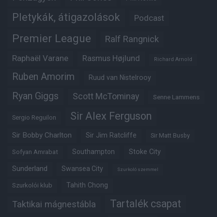
Pletykák, átigazolások
Podcast
Premier League
Ralf Rangnick
Raphaël Varane
Rasmus Højlund
Richard Arnold
Ruben Amorim
Ruud van Nistelrooy
Ryan Giggs
Scott McTominay
Senne Lammens
Sir Alex Ferguson
Sergio Reguilon
Sir Bobby Charlton
Sir Jim Ratcliffe
Sir Matt Busby
Southampton
Stoke City
Sofyan Amrabat
Sunderland
Swansea City
Szurkoló szemmel
Tahith Chong
Szurkolói klub
Tartalék csapat
Taktikai mágnestábla