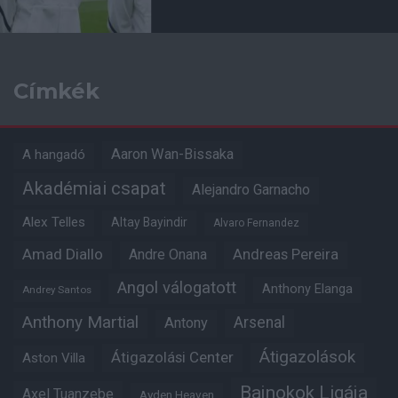
Címkék
Aaron Wan-Bissaka
A hangadó
Akadémiai csapat
Alejandro Garnacho
Alex Telles
Altay Bayindir
Alvaro Fernandez
Amad Diallo
Andre Onana
Andreas Pereira
Angol válogatott
Anthony Elanga
Andrey Santos
Anthony Martial
Arsenal
Antony
Átigazolások
Átigazolási Center
Aston Villa
Bajnokok Ligája
Axel Tuanzebe
Ayden Heaven