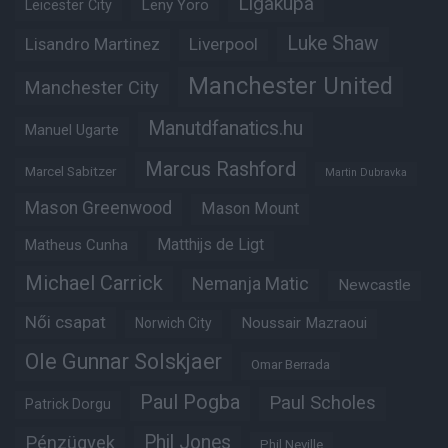
Ligakupa
Leny Yoro
Leicester City
Luke Shaw
Lisandro Martinez
Liverpool
Manchester United
Manchester City
Manutdfanatics.hu
Manuel Ugarte
Marcus Rashford
Marcel Sabitzer
Martin Dubravka
Mason Greenwood
Mason Mount
Matheus Cunha
Matthijs de Ligt
Michael Carrick
Nemanja Matic
Newcastle
Női csapat
Noussair Mazraoui
Norwich City
Ole Gunnar Solskjaer
Omar Berrada
Paul Pogba
Paul Scholes
Patrick Dorgu
Phil Jones
Pénzügyek
Phil Neville