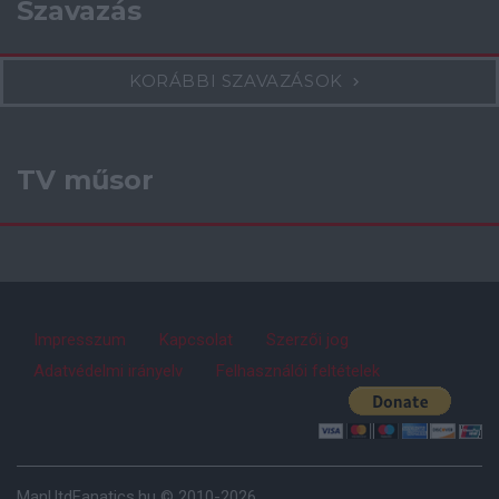
Szavazás
KORÁBBI SZAVAZÁSOK
TV műsor
Impresszum
Kapcsolat
Szerzői jog
Adatvédelmi irányelv
Felhasználói feltételek
ManUtdFanatics.hu © 2010-2026