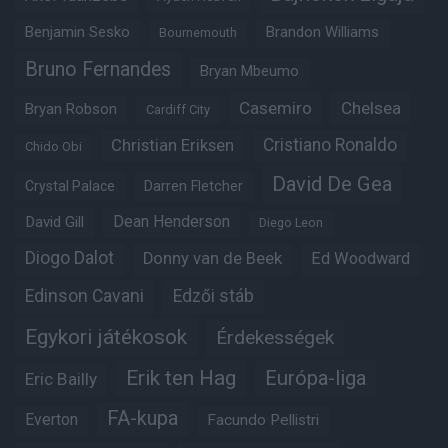
Benjamin Sesko
Brandon Williams
Bournemouth
Bruno Fernandes
Bryan Mbeumo
Casemiro
Chelsea
Bryan Robson
Cardiff City
Christian Eriksen
Cristiano Ronaldo
Chido Obi
David De Gea
Crystal Palace
Darren Fletcher
Dean Henderson
David Gill
Diego Leon
Diogo Dalot
Donny van de Beek
Ed Woodward
Edinson Cavani
Edzői stáb
Egykori játékosok
Érdekességek
Erik ten Hag
Európa-liga
Eric Bailly
FA-kupa
Everton
Facundo Pellistri