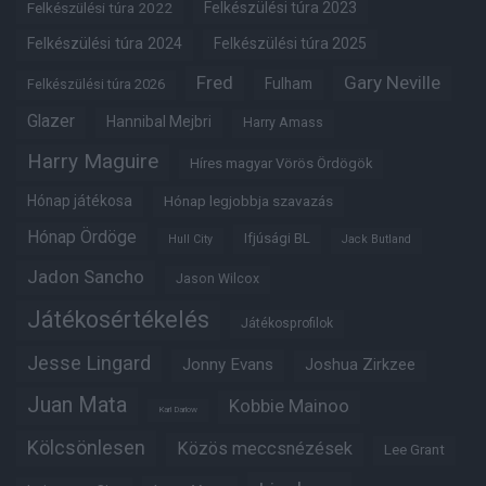
Felkészülési túra 2022
Felkészülési túra 2023
Felkészülési túra 2024
Felkészülési túra 2025
Fred
Gary Neville
Fulham
Felkészülési túra 2026
Glazer
Hannibal Mejbri
Harry Amass
Harry Maguire
Híres magyar Vörös Ördögök
Hónap játékosa
Hónap legjobbja szavazás
Hónap Ördöge
Ifjúsági BL
Hull City
Jack Butland
Jadon Sancho
Jason Wilcox
Játékosértékelés
Játékosprofilok
Jesse Lingard
Jonny Evans
Joshua Zirkzee
Juan Mata
Kobbie Mainoo
Karl Darlow
Kölcsönlesen
Közös meccsnézések
Lee Grant