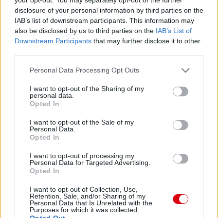
disclosure of your personal information by third parties on the
IAB’s list of downstream participants. This information may
also be disclosed by us to third parties on the
IAB’s List of
Downstream Participants
that may further disclose it to other
third parties.
Please note that this website/app uses one or more Google
Personal Data Processing Opt Outs
services and may gather and store information including but
not limited to your visit or usage behaviour. You may click to
I want to opt-out of the Sharing of my
personal data.
grant or deny consent to Google and its third-party tags to
Opted In
use your data for below specified purposes in below Google
consent section.
I want to opt-out of the Sale of my
Personal Data.
Opted In
I want to opt-out of processing my
Personal Data for Targeted Advertising.
Opted In
I want to opt-out of Collection, Use,
Retention, Sale, and/or Sharing of my
Personal Data that Is Unrelated with the
Purposes for which it was collected.
Opted Out