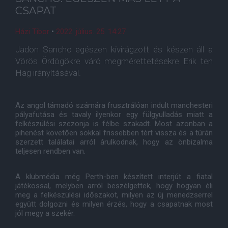
CSAPAT
Házi Tibor
•
2022. július. 25. 14:27
Jadon Sancho egészen kivirágzott és készen áll a
Vörös Ördögökre váró megmérettetésekre Erik ten
Hag irányításával.
Az angol támadó számára frusztrálóan indult manchesteri
pályafutása és tavaly ilyenkor egy fülgyulladás miatt a
felkészülési szezonja is félbe szakadt. Most azonban a
pihenést követően sokkal frissebben tért vissza és a túrán
szerzett találatai arról árulkodnak, hogy az önbizalma
teljesen rendben van.
A klubmédia még Perth-ben készített interjút a fiatal
játékossal, melyben arról beszélgettek, hogy hogyan éli
meg a felkészülési időszakot, milyen az új menedzserrel
együtt dolgozni és milyen érzés, hogy a csapatnak most
jól megy a szekér.