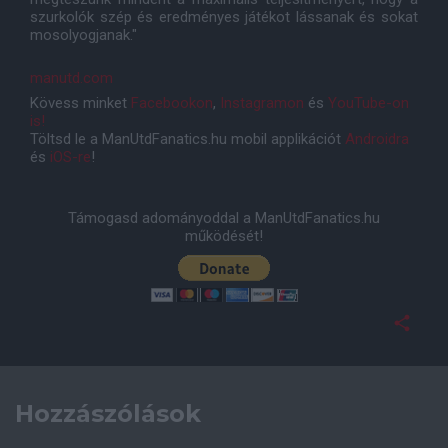
szurkolók szép és eredményes játékot lássanak és sokat
mosolyogjanak."
manutd.com
Kövess minket
Facebookon
,
Instagramon
és
YouTube-on
is!
Töltsd le a ManUtdFanatics.hu mobil applikációt
Androidra
és
iOS-re
!
Támogasd adományoddal a ManUtdFanatics.hu
működését!
Hozzászólások