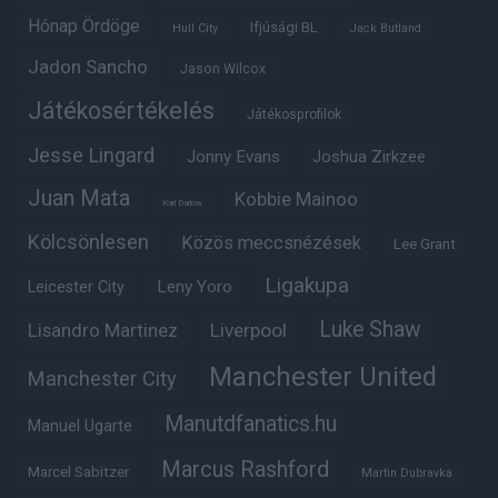
Hónap Ördöge
Ifjúsági BL
Hull City
Jack Butland
Jadon Sancho
Jason Wilcox
Játékosértékelés
Játékosprofilok
Jesse Lingard
Jonny Evans
Joshua Zirkzee
Juan Mata
Kobbie Mainoo
Karl Darlow
Kölcsönlesen
Közös meccsnézések
Lee Grant
Ligakupa
Leny Yoro
Leicester City
Luke Shaw
Lisandro Martinez
Liverpool
Manchester United
Manchester City
Manutdfanatics.hu
Manuel Ugarte
Marcus Rashford
Marcel Sabitzer
Martin Dubravka