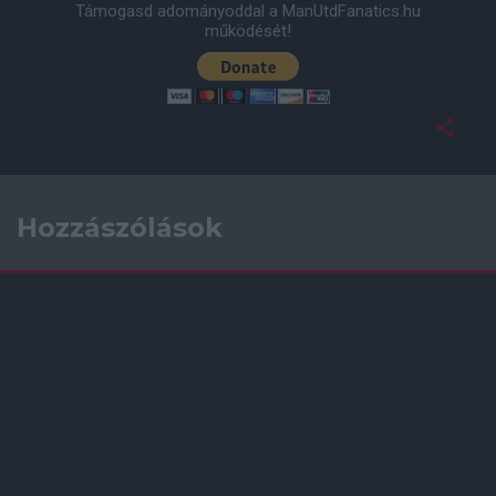
Támogasd adományoddal a ManUtdFanatics.hu
működését!
Hozzászólások