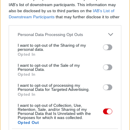
IAB’s list of downstream participants. This information may
also be disclosed by us to third parties on the
IAB’s List of
Downstream Participants
that may further disclose it to other
third parties.
Please note that this website/app uses one or more Google
Personal Data Processing Opt Outs
services and may gather and store information including but
not limited to your visit or usage behaviour. You may click to
I want to opt-out of the Sharing of my
personal data.
grant or deny consent to Google and its third-party tags to
Meccs Center
Opted In
use your data for below specified purposes in below Google
consent section.
I want to opt-out of the Sale of my
Personal Data.
Opted In
Leeds United
vs
Manchester
I want to opt-out of processing my
United
Personal Data for Targeted Advertising.
Opted In
Felkészülési szezon 5. mérkőzés
Croke Park, Dublin
I want to opt-out of Collection, Use,
2026-08-12 20:30
Retention, Sale, and/or Sharing of my
Personal Data that Is Unrelated with the
Purposes for which it was collected.
3 nap 6 óra 8 perc 12 másodperc
Opted Out