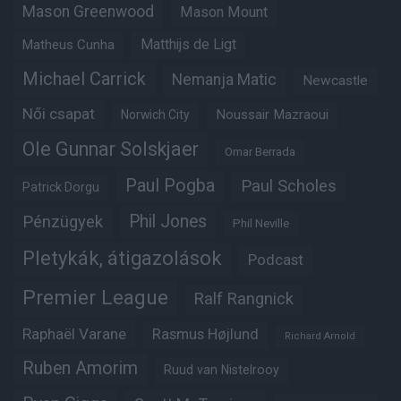
Mason Greenwood
Mason Mount
Matheus Cunha
Matthijs de Ligt
Michael Carrick
Nemanja Matic
Newcastle
Női csapat
Noussair Mazraoui
Norwich City
Ole Gunnar Solskjaer
Omar Berrada
Paul Pogba
Paul Scholes
Patrick Dorgu
Phil Jones
Pénzügyek
Phil Neville
Pletykák, átigazolások
Podcast
Premier League
Ralf Rangnick
Raphaël Varane
Rasmus Højlund
Richard Arnold
Ruben Amorim
Ruud van Nistelrooy