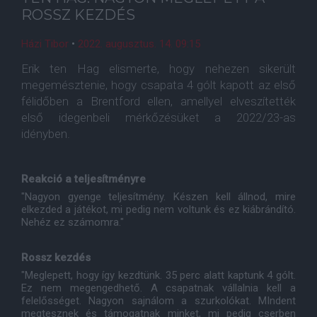
ROSSZ KEZDÉS
Házi Tibor
•
2022. augusztus. 14. 09:15
Erik ten Hag elismerte, hogy nehezen sikerült
megemésztenie, hogy csapata 4 gólt kapott az első
félidőben a Brentford ellen, amellyel elveszítették
első idegenbeli mérkőzésüket a 2022/23-as
idényben.
Reakció a teljesítményre
"Nagyon gyenge teljesítmény. Készen kell állnod, mire
elkezded a játékot, mi pedig nem voltunk és ez kiábrándító.
Nehéz ez számomra."
Rossz kezdés
"Meglepett, hogy így kezdtünk. 35 perc alatt kaptunk 4 gólt.
Ez nem megengedhető. A csapatnak vállalnia kell a
felelősséget. Nagyon sajnálom a szurkolókat. MIndent
megtesznek és támogatnak minket, mi pedig cserben