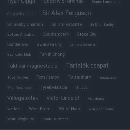
Ryan Giggs
Scott McTominay
Senne Lammens
Sir Alex Ferguson
Sergio Reguilon
Sir Bobby Charlton
Sir Jim Ratcliffe
Sir Matt Busby
Southampton
Stoke City
Sofyan Amrabat
Sunderland
Swansea City
Szurkoló szemmel
Tahith Chong
Szurkolói klub
Tartalék csapat
Taktikai mágnestábla
Tottenham
Tom Heaton
Toby Collyer
Trófeabibliográfia
Tyrell Malacia
Utazás
Tyler Fredericson
Válogatottak
Victor Lindelöf
Visszhang
West Ham
West Brom
Watford
Willy Kambwala
Wout Weghorst
Youri Tielemans