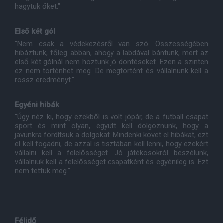
hagytuk őket."
Első két gól
"Nem csak a védekezésről van szó. Összességében
hibáztunk, főleg abban, ahogy a labdával bántunk, mert az
első két gólnál nem hoztunk jó döntéseket. Ezen a szinten
ez nem történhet meg. De megtörtént és vállalnunk kell a
rossz eredményt."
Egyéni hibák
"Úgy néz ki, hogy ezekből is volt jópár, de a futball csapat
sport és mint olyan, együtt kell dolgoznunk, hogy a
javunkra fordítsuk a dolgokat. Mindenki követ el hibákat, ezt
el kell fogadni, de azzal is tisztában kell lenni, hogy ezekért
vállalni kell a felelősséget. Jó játékosokról beszélünk,
vállalniuk kell a felelősséget csapatként és egyénileg is. Ezt
nem tettük meg."
Félidő