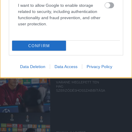
ERIK TEN HAG
I want to allow Google to enable storage
related to security, including authentication
functionality and fraud prevention, and other
user protection.
RATCLIFFE: HIBA VOLT A
NYÁRON KITARTANI TEN
HAG MELLETT
CONFIRM
Data Deletion
Data Access
Privacy Policy
VARANE: MEGLEPETT TEN
HAG
SZERZŐDÉSHOSSZABBÍTÁSA