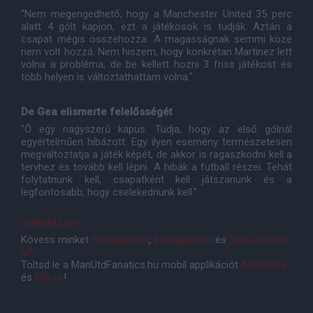
"Nem megengedhető, hogy a Manchester United 35 perc
alatt 4 gólt kapjon, ezt a játékosok is tudják. Aztán a
csapat mégis összehozza. A magasságnak semmi köze
nem volt hozzá. Nem hiszem, hogy konkrétan Martinez lett
volna a probléma, de be kellett hozni 3 friss játékost és
több helyen is változtathattam volna."
De Gea elismerte felelősségét
"Ő egy nagyszerű kapus. Tudja, hogy az első gólnál
egyértelműen hibázott. Egy ilyen esemény természetesen
megváltoztatja a játék képét, de akkor is ragaszkodni kell a
tervhez és tovább kell lépni. A hibák a futball részei. Tehát
folytatnunk kell, csapatként kell játszanunk és a
legfontosabb, hogy cselekednünk kell."
manutd.com
Kövess minket
Facebookon
,
Instagramon
és
YouTube-on
is!
Töltsd le a ManUtdFanatics.hu mobil applikációt
Androidra
és
iOS-re
!