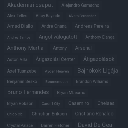
Akadémiai csapat
Alejandro Garnacho
Alex Telles
Altay Bayindir
Alvaro Fernandez
Amad Diallo
Andre Onana
Andreas Pereira
Angol válogatott
Anthony Elanga
Andrey Santos
Anthony Martial
Arsenal
Antony
Átigazolások
Átigazolási Center
Aston Villa
Bajnokok Ligája
Axel Tuanzebe
Ayden Heaven
Benjamin Sesko
Brandon Williams
Bournemouth
Bruno Fernandes
Bryan Mbeumo
Casemiro
Chelsea
Bryan Robson
Cardiff City
Christian Eriksen
Cristiano Ronaldo
Chido Obi
David De Gea
Crystal Palace
Darren Fletcher