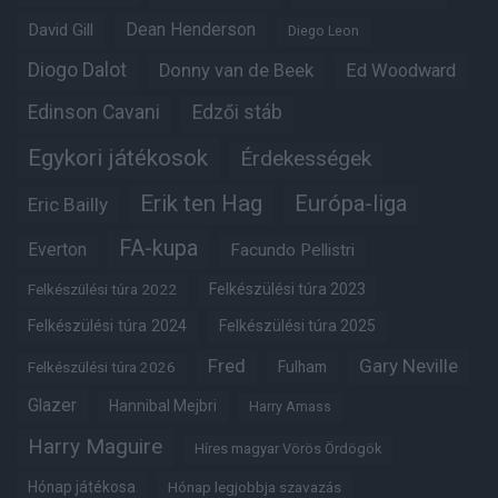
Dean Henderson
David Gill
Diego Leon
Diogo Dalot
Donny van de Beek
Ed Woodward
Edinson Cavani
Edzői stáb
Egykori játékosok
Érdekességek
Erik ten Hag
Európa-liga
Eric Bailly
FA-kupa
Everton
Facundo Pellistri
Felkészülési túra 2022
Felkészülési túra 2023
Felkészülési túra 2024
Felkészülési túra 2025
Fred
Gary Neville
Fulham
Felkészülési túra 2026
Glazer
Hannibal Mejbri
Harry Amass
Harry Maguire
Híres magyar Vörös Ördögök
Hónap játékosa
Hónap legjobbja szavazás