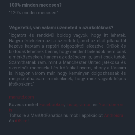
100% minden meccsen?
"120% minden meccsen."
Végezetül, van valami üzeneted a szurkolóknak?
"Izgatott és rendkívül boldog vagyok, hogy itt lehetek.
Nagyra értékelem azt a szeretetet, amit az első pillanattól
kezdve kaptam a reptéri dolgozóktól elkezdve. Örülök és
biztosak lehetnek benne, hogy mindent beleadok nem csak
a mérkőzéseken, hanem az edzéseken is, amit csak tudok.
Számíthatnak rám, mint a Manchester United játékosa és
szeretnék meccseket és trófeákat nyerni, ahogy a társaim
is. Nagyon várom már, hogy keményen dolgozhassak és
megmutathassam mindenkinek, hogy mire vagyok képes
játékosként."
manutd.com
Kövess minket
Facebookon
,
Instagramon
és
YouTube-on
is!
Töltsd le a ManUtdFanatics.hu mobil applikációt
Androidra
és
iOS-re
!