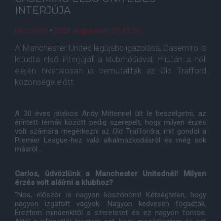
INTERJÚJA
Házi Tibor
•
2022. augusztus. 25. 12:32
A Manchester United legújabb igazolása, Casemiro is
letudta első interjúját a klubmédiával, miután a hét
elején hivatalosan is bemutatták az Old Trafford
közönsége előtt.
A 30 éves játékos Andy Mittennel ült le beszélgetni, az
érintett témák között pedig szerepelt, hogy milyen érzés
volt számára megérkezni az Old Traffordra, mit gondol a
Premier League-hez való alkalmazkodásról és még sok
másról...
Carlos, üdvözlünk a Manchester Unitednél! Milyen
érzés volt aláírni a klubhoz?
"Nos, először is nagyon köszönöm! Kétségtelen, hogy
nagyon izgatott vagyok. Nagyon kedvesen fogadtak.
Éreztem mindenkitől a szeretetet és ez nagyon fontos.