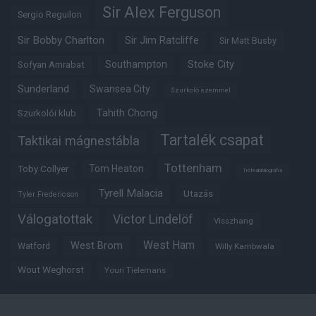
Sir Alex Ferguson
Sergio Reguilon
Sir Bobby Charlton
Sir Jim Ratcliffe
Sir Matt Busby
Southampton
Stoke City
Sofyan Amrabat
Sunderland
Swansea City
Szurkoló szemmel
Tahith Chong
Szurkolói klub
Tartalék csapat
Taktikai mágnestábla
Tottenham
Tom Heaton
Toby Collyer
Trófeabibliográfia
Tyrell Malacia
Utazás
Tyler Fredericson
Válogatottak
Victor Lindelöf
Visszhang
West Ham
West Brom
Watford
Willy Kambwala
Wout Weghorst
Youri Tielemans