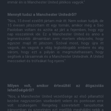
immár én is Manchester United játékos vagyok."
Mennyit tudsz a Manchester Unitedről?
"Nos, 15 évvel ezelőtt jártam már itt. Nem sokan tudják, de
15 évesen játszottam itt egy tornán, amikor még a Sao
Paoloban voltam és azóta az járt a fejemben, hogy egy
nap visszatérek ide. Ez a Manchester United és anno a
legmerészebb álmaimban sem mertem elképzelni, hogy
egyszer majd itt játszom. Szóval most, hogy újra itt
vagyok, én vagyok a világ legboldogabb embere és alig
várom, hogy ezt a pályán is megmutathassam, hogy
segítsek a társaimnak és a Manchester Unitednek. A United
meccseket és trófeákat fog nyerni."
Milyen volt, amikor értesültél az átigazolás
lehetőségéről?
"Nos, a Manchester United vezetősége az első pillanattól
kezdve nagyszerűen viselkedett velem és pontosan erre
volt szükségem. Rengeteg szeretetett tanúsítottak
irányomban és szeretném ezt mielőbb meghálálni nekik a