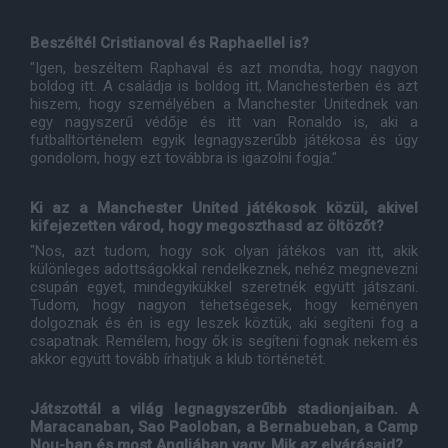
Beszéltél Cristianoval és Raphaellel is?
"Igen, beszéltem Raphaval és azt mondta, hogy nagyon
boldog itt. A családja is boldog itt, Manchesterben és azt
hiszem, hogy személyében a Manchester Unitednek van
egy nagyszerű védője és itt van Ronaldo is, aki a
futballtörténelem egyik legnagyszerűbb játékosa és úgy
gondolom, hogy ezt továbbra is igazolni fogja."
Ki az a Manchester United játékosok közül, akivel
kifejezetten várod, hogy megoszthasd az öltözőt?
"Nos, azt tudom, hogy sok olyan játékos van itt, akik
különleges adottságokkal rendelkeznek, nehéz megnevezni
csupán egyet, mindegyikükkel szeretnék együtt játszani.
Tudom, hogy nagyon tehetségesek, hogy keményen
dolgoznak és én is egy leszek köztük, aki segíteni fog a
csapatnak. Remélem, hogy ők is segíteni fognak nekem és
akkor együtt tovább írhatjuk a klub történetét.
Játszottál a világ legnagyszerűbb stadionjaiban. A
Maracanaban, Sao Paoloban, a Bernabueban, a Camp
Nou-ban és most Angliában vagy. Mik az elvárásaid?