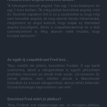
"A feleségem beszél angolul. Van egy 7 éves kislányom és
egy 1 éves kisfiam. Ők még jobban beszélnek angolul, mint
én. Őszintén sajnálom Önt is és a szurkolókat is, hogy még
nem beszélek angolul, de meg akarok tanulni mihamarabb,
megismerni az angol kultúrát, hogy tudjak az itteniekkel
angolul beszélgetni, illetve a csapattársaimmal és a klub
személyzetével is. Meg akarom nekik mutatni, hogy
közéjük tartozom."
Az egyik új csapattársad Fred lesz...
"Nos, mielőtt ide jöttem, beszéltem Freddel. Ő egy barát
számomra, akivel a válogatottban is együtt játszottam
jónéhány meccsen az elmúlt évek során. Jól ismerem őt,
remek játékos, nem véletlen játszik a Manchester
Unitedben és a brazil válogatottban, ahová nehéz bekerülni.
Szóval különleges kapcsolatom van vele."
Szerinted Fred miért jó játékos?
"Nos, Frednek sok tulajdonsága van. Jó mozgású játékos,