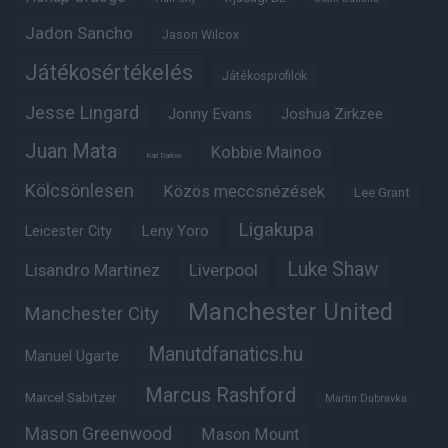
Jadon Sancho
Jason Wilcox
Játékosértékelés
Játékosprofilok
Jesse Lingard
Jonny Evans
Joshua Zirkzee
Juan Mata
Kobbie Mainoo
Karl Darlow
Kölcsönlesen
Közös meccsnézések
Lee Grant
Ligakupa
Leny Yoro
Leicester City
Luke Shaw
Lisandro Martinez
Liverpool
Manchester United
Manchester City
Manutdfanatics.hu
Manuel Ugarte
Marcus Rashford
Marcel Sabitzer
Martin Dubravka
Mason Greenwood
Mason Mount