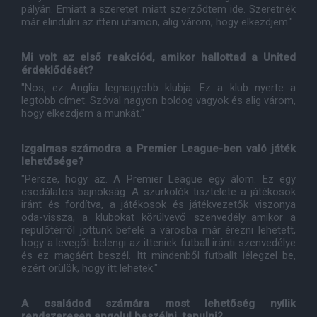
pályán. Emiatt a szeretet miatt szerződtem ide. Szeretnék
már elindulni az itteni utamon, alig várom, hogy elkezdjem."
Mi volt az első reakciód, amikor hallottad a United
érdeklődését?
"Nos, ez Anglia legnagyobb klubja. Ez a klub nyerte a
legtöbb címet. Szóval nagyon boldog vagyok és alig várom,
hogy elkezdjem a munkát."
Izgalmas számodra a Premier League-ben való játék
lehetősége?
"Persze, hogy az. A Premier League egy álom. Ez egy
csodálatos bajnokság. A szurkolók tisztelete a játékosok
iránt és fordítva, a játékosok és játékvezetők viszonya
oda-vissza, a klubokat körülvevő szenvedély...amikor a
repülőtérről jöttünk befelé a városba már érezni lehetett,
hogy a levegőt belengi az itteniek futball iránti szenvedélye
és ez magáért beszél. Itt mindenből futballt lélegzel be,
ezért örülök, hogy itt lehetek."
A családod számára most lehetőség nyílik
rendszeresen angolul beszélni, tanulni?