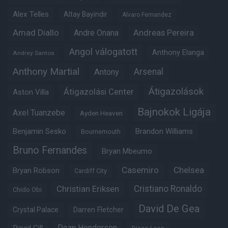
Alex Telles
Altay Bayindir
Alvaro Fernandez
Amad Diallo
Andre Onana
Andreas Pereira
Angol válogatott
Anthony Elanga
Andrey Santos
Anthony Martial
Arsenal
Antony
Átigazolások
Átigazolási Center
Aston Villa
Bajnokok Ligája
Axel Tuanzebe
Ayden Heaven
Benjamin Sesko
Brandon Williams
Bournemouth
Bruno Fernandes
Bryan Mbeumo
Casemiro
Chelsea
Bryan Robson
Cardiff City
Christian Eriksen
Cristiano Ronaldo
Chido Obi
David De Gea
Crystal Palace
Darren Fletcher
Dean Henderson
David Gill