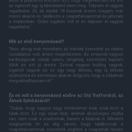
Attól a pillanattól éreztem ezt, hogy megérkeztem és ezt
az egészet egy új kihívásként élem meg. Teljesen el vagyok
ragadtatva. 20, de inkább 18 évesnek érzem magam, már
menni akarok és találkozni a csapattársaimmal és játszani
a stadionban. Óriási izgalom tölt el és teljesen el vagyok
ragadtatva."
Mik az első benyomásaid?
"Nos, ahogy már mondtam, az itteniek szeretete az valami
csodálatos volt, amint megérkeztem. Az emberek nagyon
barátságosak voltak velem, rengeteg szeretetet kaptam
tőlük és ezt jó érezni. Szóval nagyon boldog vagyok,
izgatott vagyok és ez egy nagy kihívás, egy új kihívás
számomra és keményen akarok dolgozni, hogy a céljaimat
megvalósíthassam itt."
És mi volt a benyomásod elsőre az Old Traffordról, az
Álmok Színházáról?
"Tudjuk, hogy nagyon nagy történelmet írtak ezek közt a
falak közt. Ez egy olyan klub, aminek dicsőséges múltja
van, nem csak a stadionnak, hanem a klubnak is. MIndent
megnyertek itt és alig várom, hogy találkozzak a
csapattársaimmal, szeretnék segíteni a csapatnak hiszen