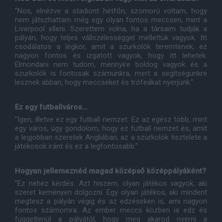
"Nos, elnézve a stadiont hétfőn, szomorú voltam, hogy
nem játszhattam még egy olyan fontos meccsen, mint a
Liverpool elleni. Szerettem volna, ha a társaim tudják a
pályán, hogy teljes vállszélességgel mellettük vagyok. Itt
csodálatos a légkör, amit a szurkolók teremtenek, ez
nagyon fontos és izgatott vagyok, hogy itt lehetek.
Elmondani nem tudom, mennyire boldog vagyok és a
szurkolók is fontosak számunkra, mert a segítségünkre
lesznek abban, hogy meccseket és trófeákat nyerjünk."
Ez egy futballváros...
"Igen, illetve ez egy futball nemzet. Ez az egész több, mint
egy város, úgy gondolom, hogy ez futball nemzet és, amit
a legjobban szeretek Angliában, az a szurkolók tisztelete a
játékosok iránt és ez a legfontosabb."
Hogyan jellemeznéd magad középső középpályáként?
"Ez nehéz kérdés. Azt hiszem, olyan játékos vagyok, aki
szeret keményen dolgozni. Egy olyan játékos, aki mindent
megtesz a pályán végig és az edzéseken is, ami nagyon
fontos számomra. Az ember meccs közben is edz és
függetlenül a pályától, hogy meg akarod nyerni a