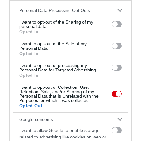
Please note that this website/app uses one or more Google
Personal Data Processing Opt Outs
services and may gather and store information including but
not limited to your visit or usage behaviour. You may click to
I want to opt-out of the Sharing of my
personal data.
grant or deny consent to Google and its third-party tags to
Opted In
use your data for below specified purposes in below Google
consent section.
I want to opt-out of the Sale of my
Personal Data.
Opted In
I want to opt-out of processing my
Personal Data for Targeted Advertising.
Opted In
I want to opt-out of Collection, Use,
Retention, Sale, and/or Sharing of my
Personal Data that Is Unrelated with the
Purposes for which it was collected.
Opted Out
Google consents
I want to allow Google to enable storage
related to advertising like cookies on web or