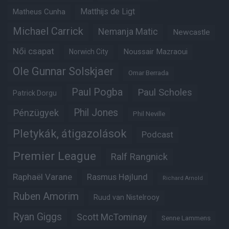
Matheus Cunha
Matthijs de Ligt
Michael Carrick
Nemanja Matic
Newcastle
Női csapat
Noussair Mazraoui
Norwich City
Ole Gunnar Solskjaer
Omar Berrada
Paul Pogba
Paul Scholes
Patrick Dorgu
Phil Jones
Pénzügyek
Phil Neville
Pletykák, átigazolások
Podcast
Premier League
Ralf Rangnick
Raphaël Varane
Rasmus Højlund
Richard Arnold
Ruben Amorim
Ruud van Nistelrooy
Ryan Giggs
Scott McTominay
Senne Lammens