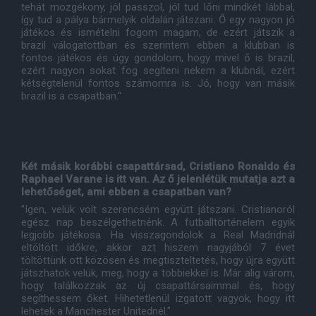
tehát mozgékony, jól passzol, jól tud lőni mindkét lábbal,
így tud a pálya bármelyik oldalán játszani. Ő egy nagyon jó
játékos és ismételni fogom magam, de ezért játszik a
brazil válogatottban és szerintem ebben a klubban is
fontos játékos és úgy gondolom, hogy mivel ő is brazil,
ezért nagyon sokat fog segíteni nekem a klubnál, ezért
kétségtelenül fontos számomra is. Jó, hogy van másik
brazil is a csapatban."
Két másik korábbi csapattársad, Cristiano Ronaldo és
Raphael Varane is itt van. Az ő jelenlétük mutatja azt a
lehetőséget, ami ebben a csapatban van?
"Igen, velük volt szerencsém együtt játszani. Cristianoról
egész nap beszélgethetnénk. A futballtörténelem egyik
legjobb játékosa. Ha visszagondolok a Real Madridnál
eltöltött időkre, akkor azt hiszem nagyjából 7 évet
töltöttünk ott közösen és megtiszteltetés, hogy újra együtt
játszhatok velük, meg, hogy a többiekkel is. Már alig várom,
hogy találkozzak az új csapattársaimmal és, hogy
segíthessem őket. Hihetetlenül izgatott vagyok, hogy itt
lehetek a Manchester Unitednél."