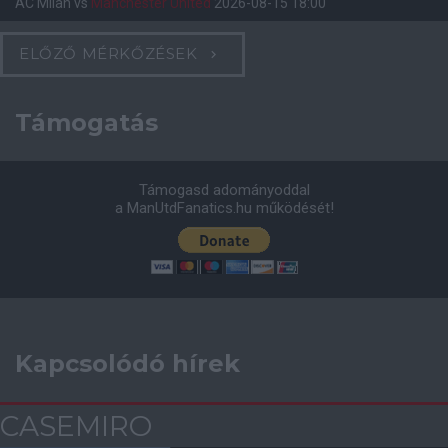
AC Milan
vs
Manchester United
2026-08-15 18:00
ELŐZŐ MÉRKŐZÉSEK
Támogatás
Támogasd adományoddal
a ManUtdFanatics.hu működését!
Kapcsolódó hírek
CASEMIRO