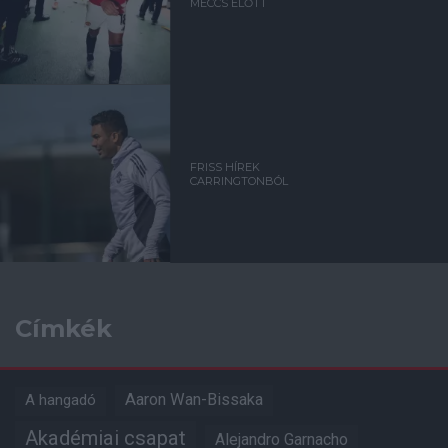
MECCS ELŐTT
FRISS HÍREK
CARRINGTONBÓL
Címkék
Aaron Wan-Bissaka
A hangadó
Akadémiai csapat
Alejandro Garnacho