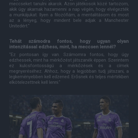
meccseket tanulni akarok. Azon játékosok közé tartozom,
akik úgy akarnak hazamenni a nap végén, hogy elvégezték
a munkájukat. Ilyen a filozófiám, a mentalitásom és most
az a lényeg, hogy mindent bele adjak a Manchester
Unitedért."
Tehát számodra fontos, hogy ugyan olyan
intenzitással edzhess, mint, ha meccsen lennél?
"Ez pontosan így van. Számomra fontos, hogy úgy
edzhessek, mint ha mérkőzést játszanék éppen. Szerintem
ez kulcsfontosságú a mérkőzések és a címek
megnyeréséhez. Ahhoz, hogy a legjobban tudj játszani, a
legkeményebben kell edzened. Erősnek és teljes mértékben
elkötelezettnek kell lenni."