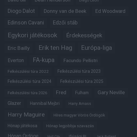
Diego Leon
Diogo Dalot
Donny van de Beek
Ed Woodward
Edinson Cavani
Edzői stáb
Egykori játékosok
Érdekességek
Erik ten Hag
Európa-liga
Eric Bailly
FA-kupa
Everton
Facundo Pellistri
Felkészülési túra 2022
Felkészülési túra 2023
Felkészülési túra 2024
Felkészülési túra 2025
Fred
Gary Neville
Fulham
Felkészülési túra 2026
Glazer
Hannibal Mejbri
Harry Amass
Harry Maguire
Híres magyar Vörös Ördögök
Hónap játékosa
Hónap legjobbja szavazás
Hónap Ördöge
Ifjúsági BL
Hull City
Jack Butland