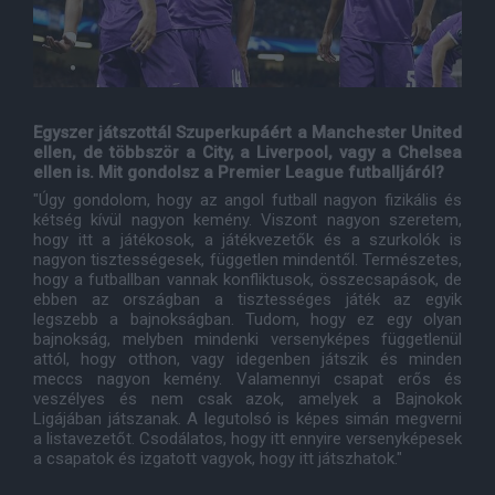
Egyszer játszottál Szuperkupáért a Manchester United
ellen, de többször a City, a Liverpool, vagy a Chelsea
ellen is. Mit gondolsz a Premier League futballjáról?
"Úgy gondolom, hogy az angol futball nagyon fizikális és
kétség kívül nagyon kemény. Viszont nagyon szeretem,
hogy itt a játékosok, a játékvezetők és a szurkolók is
nagyon tisztességesek, független mindentől. Természetes,
hogy a futballban vannak konfliktusok, összecsapások, de
ebben az országban a tisztességes játék az egyik
legszebb a bajnokságban. Tudom, hogy ez egy olyan
bajnokság, melyben mindenki versenyképes függetlenül
attól, hogy otthon, vagy idegenben játszik és minden
meccs nagyon kemény. Valamennyi csapat erős és
veszélyes és nem csak azok, amelyek a Bajnokok
Ligájában játszanak. A legutolsó is képes simán megverni
a listavezetőt. Csodálatos, hogy itt ennyire versenyképesek
a csapatok és izgatott vagyok, hogy itt játszhatok."