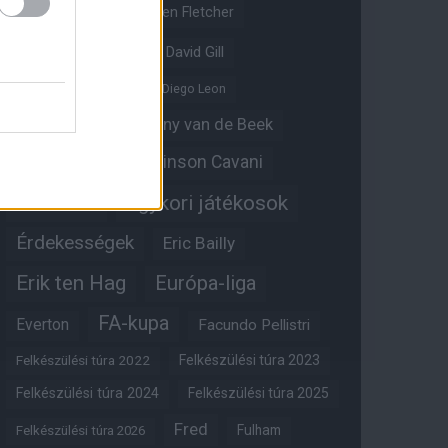
Crystal Palace
Darren Fletcher
David De Gea
David Gill
Dean Henderson
Diego Leon
Diogo Dalot
Donny van de Beek
Edinson Cavani
Ed Woodward
Egykori játékosok
Edzői stáb
Érdekességek
Eric Bailly
Erik ten Hag
Európa-liga
FA-kupa
Everton
Facundo Pellistri
Felkészülési túra 2022
Felkészülési túra 2023
Felkészülési túra 2024
Felkészülési túra 2025
Fred
Fulham
Felkészülési túra 2026