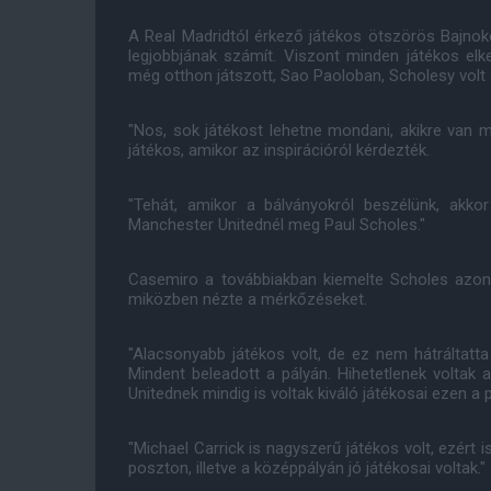
A Real Madridtól érkező játékos ötszörös Bajnok
legjobbjának számít. Viszont minden játékos elk
még otthon játszott, Sao Paoloban, Scholesy volt az
"Nos, sok játékost lehetne mondani, akikre van m
játékos, amikor az inspirációról kérdezték.
"Tehát, amikor a bálványokról beszélünk, akkor
Manchester Unitednél meg Paul Scholes."
Casemiro a továbbiakban kiemelte Scholes azon t
miközben nézte a mérkőzéseket.
"Alacsonyabb játékos volt, de ez nem hátráltatt
Mindent beleadott a pályán. Hihetetlenek voltak
Unitednek mindig is voltak kiváló játékosai ezen a 
"Michael Carrick is nagyszerű játékos volt, ezér
poszton, illetve a középpályán jó játékosai voltak."