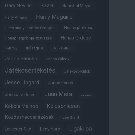
Gary Neville
Glazer
Hannibal Mejbri
Harry Maguire
Harry Amass
Hónap játékosa
Híres magyar Vörös Ördögök
Hónap Ördöge
Hónap legjobbja szavazás
Ifjúsági BL
Hull City
Jack Butland
Jadon Sancho
Jason Wilcox
Játékosértékelés
Játékosprofilok
Jesse Lingard
Jonny Evans
Juan Mata
Joshua Zirkzee
Karl Darlow
Kölcsönlesen
Kobbie Mainoo
Közös meccsnézések
Lee Grant
Ligakupa
Leny Yoro
Leicester City