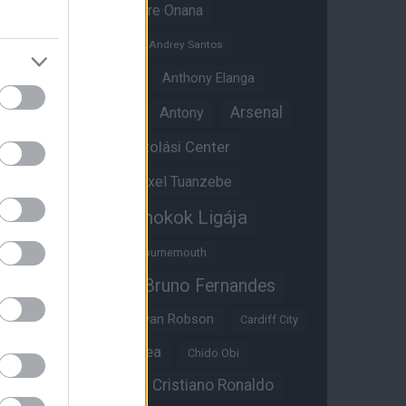
Amad Diallo
Andre Onana
Andreas Pereira
Andrey Santos
Angol válogatott
Anthony Elanga
Anthony Martial
Arsenal
Antony
Átigazolási Center
Aston Villa
Átigazolások
Axel Tuanzebe
Bajnokok Ligája
Ayden Heaven
Benjamin Sesko
Bournemouth
Bruno Fernandes
Brandon Williams
Bryan Mbeumo
Bryan Robson
Cardiff City
Casemiro
Chelsea
Chido Obi
Christian Eriksen
Cristiano Ronaldo