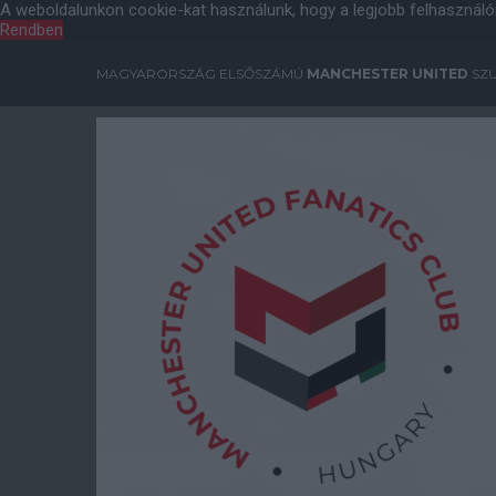
A weboldalunkon cookie-kat használunk, hogy a legjobb felhasználó
Rendben
MAGYARORSZÁG ELSŐSZÁMÚ
MANCHESTER UNITED
SZU