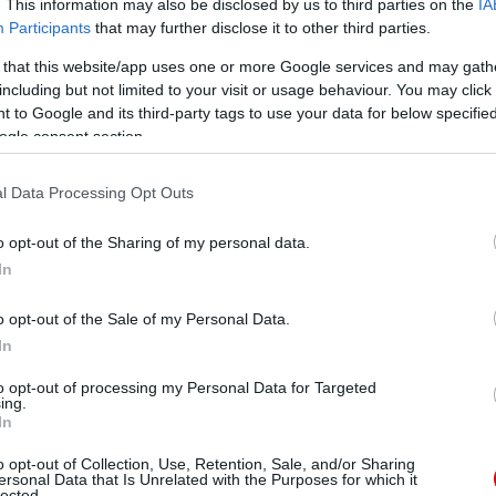
. This information may also be disclosed by us to third parties on the
IA
ök sikereihez, akkor biztos, hogy a brazil középpályás
Participants
that may further disclose it to other third parties.
 that this website/app uses one or more Google services and may gath
including but not limited to your visit or usage behaviour. You may click 
 to Google and its third-party tags to use your data for below specifi
ube-on is!
ogle consent section.
droidra
és
iOS-re
!
l Data Processing Opt Outs
ManUtdFanatics.hu működését!
o opt-out of the Sharing of my personal data.
In
o opt-out of the Sale of my Personal Data.
In
to opt-out of processing my Personal Data for Targeted
ing.
In
o opt-out of Collection, Use, Retention, Sale, and/or Sharing
ersonal Data that Is Unrelated with the Purposes for which it
lected.