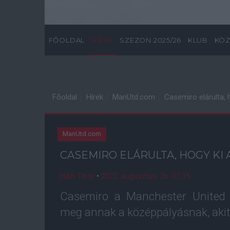
FŐOLDAL
HÍREK
SZEZON 2025/26
KLUB
KÖZ
Főoldal
Hírek
ManUtd.com
Casemiro elárulta, 
ManUtd.com
CASEMIRO ELÁRULTA, HOGY KI 
Házi Tibor
•
2022. augusztus. 26. 07:35
Casemiro a Manchester United l
meg annak a középpályásnak, akit 