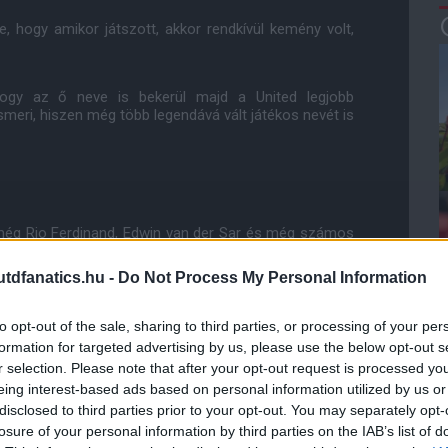
, hogy amikor játszott, akkor rendkívül kemény volt,
hogy az ő neve is bekerül majd a United legjobb
ismeri, hiszen még több legendává vált játékos nevét is
t még Rio Ferdinand, Edwin van der Sar és még számos
dfanatics.hu -
Do Not Process My Personal Information
 rendelkező klub és mindig is az lesz. Ezért is
to opt-out of the sale, sharing to third parties, or processing of your per
formation for targeted advertising by us, please use the below opt-out s
r selection. Please note that after your opt-out request is processed y
ol elleni rangadót megelőzően az Old Trafford
zó előtt hagyta el a pályát, a pálya szélén pedig a
eing interest-based ads based on personal information utilized by us or
 A két játékos megölelte egymást és váltottak néhány
disclosed to third parties prior to your opt-out. You may separately opt-
 felé.
losure of your personal information by third parties on the IAB’s list of