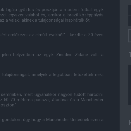
ok Ligája győztes és posztján a modern futball egyik
ezdi egyszer valahol és, amikor a brazil középpályás
 a valaki, akinek a tulajdonságai inspirálták őt.
iért emlékezni az elmúlt évekből" - kezdte a 30 éves
 jelen helyzetben az egyik Zinedine Zidane volt, a
ulajdonságait, amelyek a legjobban tetszettek neki,
a semmiben, mert ugyanakkor nagyon tudott harcolni.
 az 50-70 méteres passzai, átadásai és a Manchester
poszton."
t is gondolom úgy, hogy a Manchester Unitednek ezen a