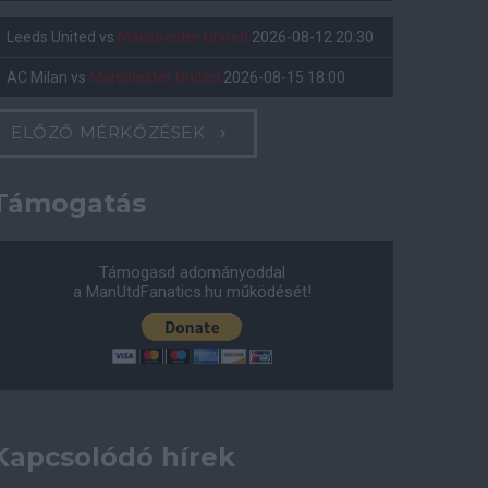
Leeds United
vs
Manchester United
2026-08-12 20:30
AC Milan
vs
Manchester United
2026-08-15 18:00
ELŐZŐ MÉRKŐZÉSEK
Támogatás
Támogasd adományoddal
a ManUtdFanatics.hu működését!
Kapcsolódó hírek