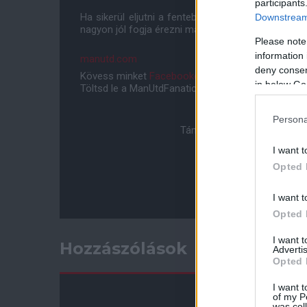
participants
Ha sikerül eljutni a fentebb említett Vörös Ördög
Downstream 
nagyon jól fogja érezni magát az Old Traffordon.
Please note
information 
manutd.com
deny consent
Kövess minket
Facebookon
,
Instagramon
és
YouT
in below Go
Töltsd le a ManUtdFanatics.hu mobil applikációt
An
Persona
Támogasd adományoddal a 
I want t
Opted 
I want t
Opted 
I want 
Hozzászólások
Advertis
Opted 
I want t
of my P
was col