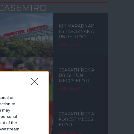
CASEMIRO
KIK MARADNAK
ÉS TÁVOZNAK A
UNITEDTŐL?
2026. jún. 10.
CSAPATHÍREK A
BRIGHTON
MECCS ELŐTT
2026. máj. 21.
sonal or
ection to
ou may
CSAPATHÍREK A
 personal
FOREST MECCS
out of the
ELŐTT
 downstream
2026. máj. 15.