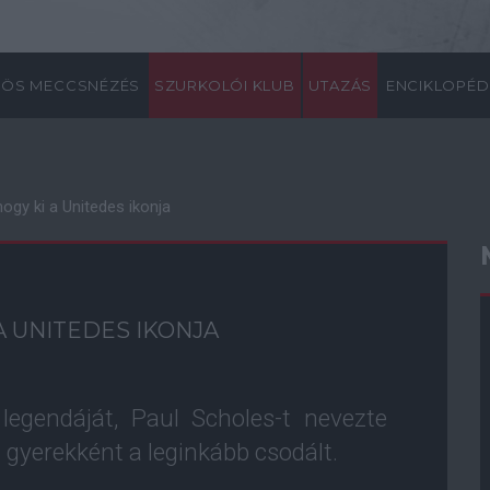
ÖS MECCSNÉZÉS
SZURKOLÓI KLUB
UTAZÁS
ENCIKLOPÉD
hogy ki a Unitedes ikonja
A UNITEDES IKONJA
egendáját, Paul Scholes-t nevezte
gyerekként a leginkább csodált.