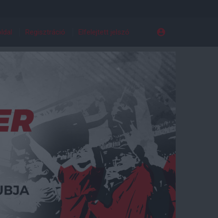
ldal
Regisztráció
Elfelejtett jelszó