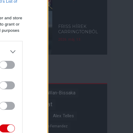
B’s List of
er and store
to grant or
FRISS HÍREK
ed purposes
CARRINGTONBÓL
2026. máj. 13.
Címkék
Aaron Wan-Bissaka
A hangadó
Akadémiai csapat
Alejandro Garnacho
Alex Telles
Altay Bayindir
Alvaro Fernandez