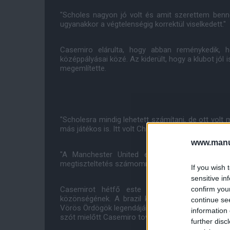
"Scholes nagyon jó volt és amit szerettem benne
ugyanakkor a végtelenségig korrektül viselkedett."
Casemiro elárulta, hogy abban reménykedik, 
középpályásai közé. Az kiderült, hogy a klubot jól 
megemlítette.
"Scholesra mindig lehetett számítani, de ott vol
más játékos is. Itt volt Chris, maga Cristiano is."
www.manut
"A Manchester United egy nagy történelemmel
megtiszteltetés számomra, hogy itt lehetek."
If you wish 
sensitive in
confirm you
Casemirot hétfő este mutatták be a Liverpo
közönségének. A brazil középpályás a kezdősíps
continue se
Vörös Ördögök legendájába, Roy Keane-be botlott.
information 
szót mielőtt Casemiro tovább ment volna az alagút
further disc