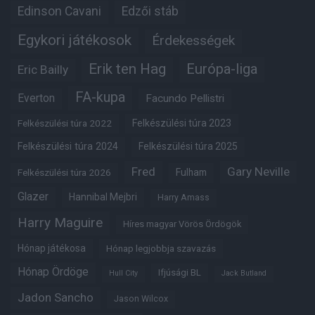
Edinson Cavani
Edzői stáb
Egykori játékosok
Érdekességek
Erik ten Hag
Európa-liga
Eric Bailly
FA-kupa
Everton
Facundo Pellistri
Felkészülési túra 2022
Felkészülési túra 2023
Felkészülési túra 2024
Felkészülési túra 2025
Fred
Gary Neville
Felkészülési túra 2026
Fulham
Glazer
Hannibal Mejbri
Harry Amass
Harry Maguire
Híres magyar Vörös Ördögök
Hónap játékosa
Hónap legjobbja szavazás
Hónap Ördöge
Ifjúsági BL
Hull City
Jack Butland
Jadon Sancho
Jason Wilcox