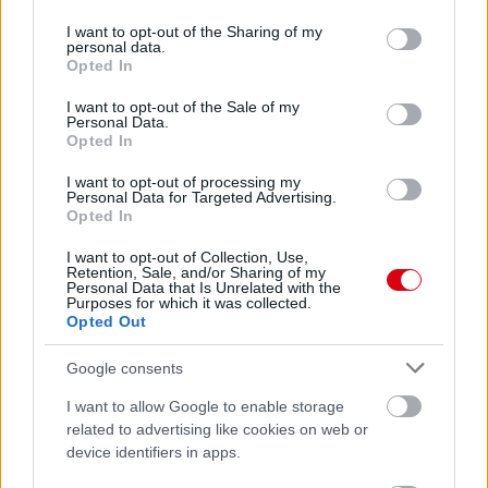
services and may gather and store information including but
not limited to your visit or usage behaviour. You may click to
I want to opt-out of the Sharing of my
personal data.
grant or deny consent to Google and its third-party tags to
Opted In
use your data for below specified purposes in below Google
consent section.
I want to opt-out of the Sale of my
Personal Data.
Opted In
Meccs Center
I want to opt-out of processing my
Personal Data for Targeted Advertising.
Opted In
Leeds United
vs
Manchester
I want to opt-out of Collection, Use,
United
Retention, Sale, and/or Sharing of my
Personal Data that Is Unrelated with the
Purposes for which it was collected.
Felkészülési szezon 5. mérkőzés
Opted Out
Croke Park, Dublin
2026-08-12 20:30
Google consents
2 nap 9 óra 48 perc 6 másodperc
I want to allow Google to enable storage
related to advertising like cookies on web or
device identifiers in apps.
AC Milan
vs
Manchester United
2026-08-15 18:00