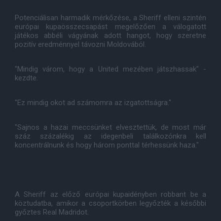
Potenciálisan harmadik mérkőzése, a Sheriff elleni szintén
európai kupaösszecsapást megelőzően a válogatott
játékos abbéli vágyának adott hangot, hogy szeretne
pozitív eredménnyel távozni Moldovából.
"Mindig várom, hogy a United mezében játszhassak" -
kezdte.
"Ez mindig okot ad számomra az izgatottságra."
"Sajnos a hazai meccsünket elvesztettük, de most már
száz százalékig az idegenbeli találkozónkra kell
koncentrálnunk és hogy három ponttal térhessünk haza."
A Sheriff az előző európai kupaidényben robbant be a
köztudatba, amikor a csoportkörben legyőzték a későbbi
győztes Real Madridot.