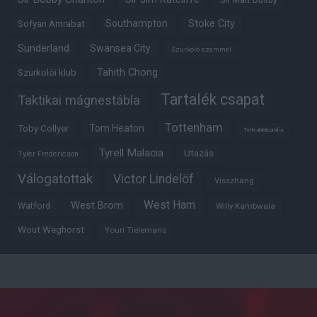
Southampton
Stoke City
Sofyan Amrabat
Sunderland
Swansea City
Szurkoló szemmel
Tahith Chong
Szurkolói klub
Tartalék csapat
Taktikai mágnestábla
Tottenham
Tom Heaton
Toby Collyer
Trófeabibliográfia
Tyrell Malacia
Utazás
Tyler Fredericson
Válogatottak
Victor Lindelöf
Visszhang
West Ham
West Brom
Watford
Willy Kambwala
Wout Weghorst
Youri Tielemans