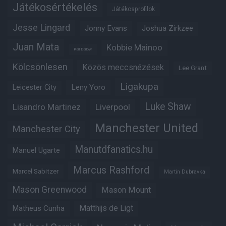
Játékosértékelés
Játékosprofilok
Jesse Lingard
Jonny Evans
Joshua Zirkzee
Juan Mata
Kobbie Mainoo
Karl Darlow
Kölcsönlesen
Közös meccsnézések
Lee Grant
Ligakupa
Leny Yoro
Leicester City
Luke Shaw
Lisandro Martinez
Liverpool
Manchester United
Manchester City
Manutdfanatics.hu
Manuel Ugarte
Marcus Rashford
Marcel Sabitzer
Martin Dubravka
Mason Greenwood
Mason Mount
Matthijs de Ligt
Matheus Cunha