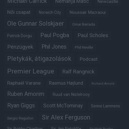
Michael Carrick
Nemanja Matic
Newcastle
Női csapat
Noussair Mazraoui
Norwich City
Ole Gunnar Solskjaer
Omar Berrada
Paul Pogba
Paul Scholes
Patrick Dorgu
Phil Jones
Pénzügyek
Phil Neville
Pletykák, átigazolások
Podcast
Premier League
Ralf Rangnick
Raphaël Varane
Rasmus Højlund
Richard Arnold
Ruben Amorim
Ruud van Nistelrooy
Ryan Giggs
Scott McTominay
Senne Lammens
Sir Alex Ferguson
Sergio Reguilon
Sir Bobby Charlton
Sir Jim Ratcliffe
Sir Matt Busby