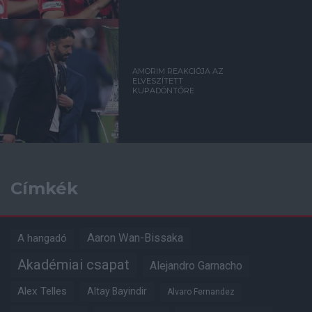
AMORIM REAKCIÓJA AZ
ELVESZÍTETT
KUPADÖNTŐRE
Címkék
Aaron Wan-Bissaka
A hangadó
Akadémiai csapat
Alejandro Garnacho
Alex Telles
Altay Bayindir
Alvaro Fernandez