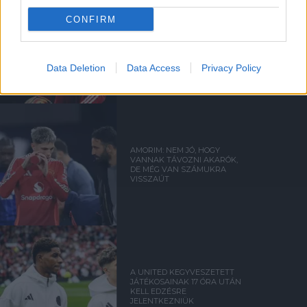
CONFIRM
HIVATALOS: ANTONY A
BETISHEZ IGAZOLT
Data Deletion
Data Access
Privacy Policy
AMORIM: NEM JÓ, HOGY
VANNAK TÁVOZNI AKARÓK,
DE MÉG VAN SZÁMUKRA
VISSZAÚT
A UNITED KEGYVESZETETT
JÁTÉKOSAINAK 17 ÓRA UTÁN
KELL EDZÉSRE
JELENTKEZNIÜK