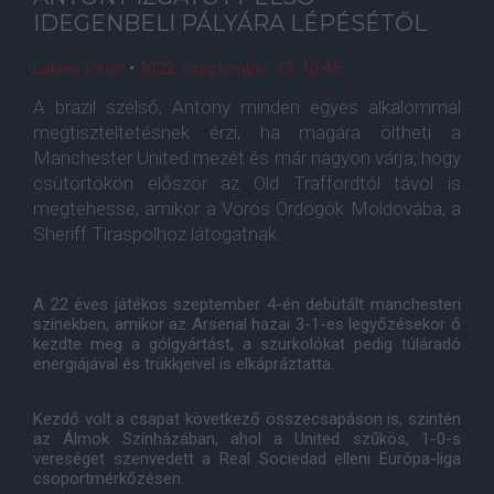
IDEGENBELI PÁLYÁRA LÉPÉSÉTŐL
Lakner Péter
•
2022. szeptember. 15. 10:45
A brazil szélső, Antony minden egyes alkalommal
megtiszteltetésnek érzi, ha magára öltheti a
Manchester United mezét és már nagyon várja, hogy
csütörtökön először az Old Traffordtól távol is
megtehesse, amikor a Vörös Ördögök Moldovába, a
Sheriff Tiraspolhoz látogatnak.
A 22 éves játékos szeptember 4-én debütált manchesteri
színekben, amikor az Arsenal hazai 3-1-es legyőzésekor ő
kezdte meg a gólgyártást, a szurkolókat pedig túláradó
energiájával és trükkjeivel is elkápráztatta.
Kezdő volt a csapat következő összecsapáson is, szintén
az Álmok Színházában, ahol a United szűkös, 1-0-s
vereséget szenvedett a Real Sociedad elleni Európa-liga
csoportmérkőzésen.