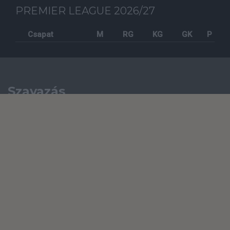
PREMIER LEAGUE 2026/27
Csapat
M
RG
KG
GK
P
Szavazás
KORÁBBI SZAVAZÁSOK
TV műsor
2026-08-12 20:30
LEEDS UNITED - MANCHESTER UNITED
Felkészülési mérkőzés, ÉLŐ