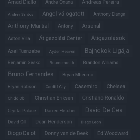
Amad Diallo
Andre Onana
Andreas Pereira
Angol válogatott
Anthony Elanga
Andrey Santos
Anthony Martial
Arsenal
Antony
Átigazolások
Átigazolási Center
Aston Villa
Bajnokok Ligája
Axel Tuanzebe
Ayden Heaven
Benjamin Sesko
Brandon Williams
Bournemouth
Bruno Fernandes
Bryan Mbeumo
Casemiro
Chelsea
Bryan Robson
Cardiff City
Christian Eriksen
Cristiano Ronaldo
Chido Obi
David De Gea
Crystal Palace
Darren Fletcher
Dean Henderson
David Gill
Diego Leon
Diogo Dalot
Donny van de Beek
Ed Woodward