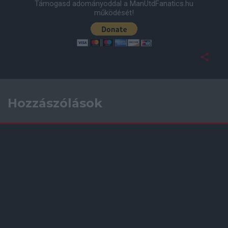
Támogasd adományoddal a ManUtdFanatics.hu
működését!
Hozzászólások