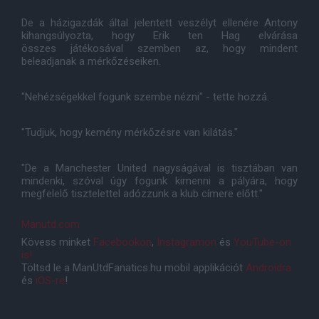
De a házigazdák által jelentett veszélyt ellenére Antony
kihangsúlyozta, hogy Erik ten Hag elvárása
összes játékosával szemben az, hogy mindent
beleadjanak a mérkőzéseiken.
"Nehézségekkel fogunk szembe nézni" - tette hozzá.
"Tudjuk, hogy kemény mérkőzésre van kilátás."
"De a Manchester United nagyságával is tisztában van
mindenki, szóval úgy fogunk kimenni a pályára, hogy
megfelelő tisztelettel adózzunk a klub címere előtt."
Manutd.com
Kövess minket
Facebookon
,
Instagramon
és
YouTube-on
is!
Töltsd le a ManUtdFanatics.hu mobil applikációt
Androidra
és
iOS-re
!