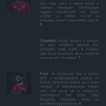
arra, hogy miért ő legyen kezdő a
védelem baloldalán. Támadásban
nagyon visszafogott volt, Shaw
ezúttal is többet hozott a
csapatba ebben a tekintetben, mint ő.
5
Casemiro:
Kezdi felvenni a ritmust.
Az első félidőben kapufát lőtt,
ziccerben fejelt mellé. A fordulás
után kissé visszavett, de ez megint jó
meccse volt a brazilnak.
7
Fred:
Jó döntésnek tűnt a meccs
előtt a kezdőcsapatba jelölése és
Eriksen pihentése ezáltal, de a brazil
rácáfolt. A lelkesedésével megint
nem volt gond, de a kivitelezés
minőségével már annál több.
Rengeteg felesleges futás és
pontatlanság jellemezte.
4