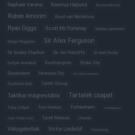
Raphaël Varane
Rasmus Højlund
Richard Arnold
Ruben Amorim
Ruud van Nistelrooy
Ryan Giggs
Scott McTominay
Senne Lammens
Sir Alex Ferguson
Sergio Reguilon
Sir Bobby Charlton
Sir Jim Ratcliffe
Sir Matt Busby
Southampton
Stoke City
Sofyan Amrabat
Sunderland
Swansea City
Szurkoló szemmel
Tahith Chong
Szurkolói klub
Tartalék csapat
Taktikai mágnestábla
Tottenham
Tom Heaton
Toby Collyer
Trófeabibliográfia
Tyrell Malacia
Utazás
Tyler Fredericson
Válogatottak
Victor Lindelöf
Visszhang