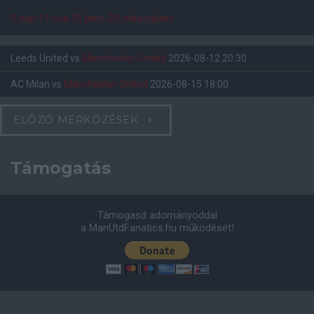
0 nap 11 óra 35 perc 22 másodperc
Leeds United
vs
Manchester United
2026-08-12 20:30
AC Milan
vs
Manchester United
2026-08-15 18:00
ELŐZŐ MÉRKŐZÉSEK
Támogatás
Támogasd adományoddal
a ManUtdFanatics.hu működését!