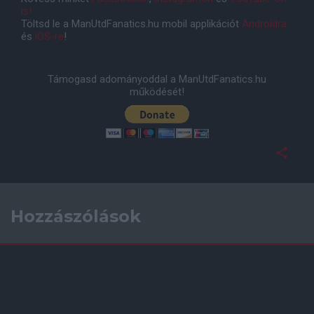
is!
Töltsd le a ManUtdFanatics.hu mobil applikációt
Androidra
és
iOS-re
!
Támogasd adományoddal a ManUtdFanatics.hu
működését!
Hozzászólások