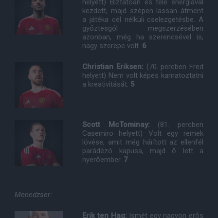
helyett) Biztatóan és tele energiával
kezdett, majd szépen lassan átment
a játéka cél nélküli cselezgetésbe. A
győztesgól megszerzésében
azonban, még ha szerencsével is,
nagy szerepe volt.
6
Christian Eriksen:
(70. percben Fred
helyett) Nem volt képes kamatoztatni
a kreativitását.
5
Scott McTominay:
(81. percben
Casemiro helyett) Volt egy remek
lövése, amit még hárított az ellenfél
parádézó kapusa, majd ő lett a
nyerőember.
7
Menedzser:
Erik ten Hag:
Ismét egy nagyon erős