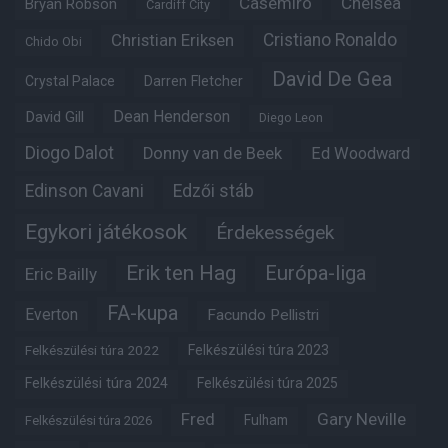
Casemiro
Chelsea
Bryan Robson
Cardiff City
Christian Eriksen
Cristiano Ronaldo
Chido Obi
David De Gea
Crystal Palace
Darren Fletcher
Dean Henderson
David Gill
Diego Leon
Diogo Dalot
Donny van de Beek
Ed Woodward
Edinson Cavani
Edzői stáb
Egykori játékosok
Érdekességek
Erik ten Hag
Európa-liga
Eric Bailly
FA-kupa
Everton
Facundo Pellistri
Felkészülési túra 2022
Felkészülési túra 2023
Felkészülési túra 2024
Felkészülési túra 2025
Fred
Gary Neville
Fulham
Felkészülési túra 2026