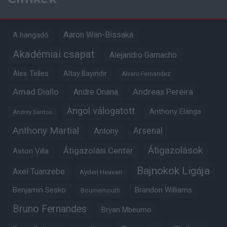
Aaron Wan-Bissaka
A hangadó
Akadémiai csapat
Alejandro Garnacho
Alex Telles
Altay Bayindir
Alvaro Fernandez
Amad Diallo
Andre Onana
Andreas Pereira
Angol válogatott
Anthony Elanga
Andrey Santos
Anthony Martial
Arsenal
Antony
Átigazolások
Átigazolási Center
Aston Villa
Bajnokok Ligája
Axel Tuanzebe
Ayden Heaven
Benjamin Sesko
Brandon Williams
Bournemouth
Bruno Fernandes
Bryan Mbeumo