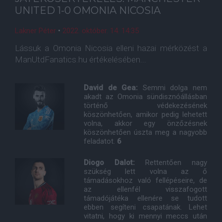
UNITED 1-0 OMONIA NICOSIA
Lakner Péter
•
2022. október. 14. 14:35
Lássuk a Omonia Nicosia elleni hazai mérközést a
ManUtdFanatics.hu értékelésében...
David de Gea:
Semmi dolga nem
akadt az Omonia sündisznóállásban
történő védekezésének
köszönhetően, amikor pedig lehetett
volna, akkor egy önzőzésnek
köszönhetően úszta meg a nagyobb
feladatot.
6
Diogo Dalot:
Rettentően nagy
szükség lett volna az ő
támadásokhoz való fellépéseire, de
az ellenfél visszafogott
támadójátéka ellenére se tudott
ebben segíteni csapatának. Lehet
vitatni, hogy ki mennyi meccs után