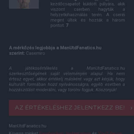
kezdőcsapatot küldött pályára, akik
viszont cserben hagyták a
helyzetkihasználás terén. A cseréi
megint ültek és hozták a három
pontot.
7
A mérkőzés legjobbja a ManUtdFanatics.hu
szerint:
Casemiro
A játékosértékelés a ManUtdFanatics.hu
szerkesztőségének saját véleményén alapul. Ha nem
értesz egyet, akkor értékelj másként vagy azt kérjük, hogy
kulturált formában hozd nyilvánosságra, egyéb esetben a
hozzászólást moderálni, vagy törölni fogjuk. Köszönjük!
AZ ÉRTÉKELÉSHEZ JELENTKEZZ BE!
ManUtdFanatics.hu
Kövess minket
Facebookon
,
Instagramon
és
YouTube-on