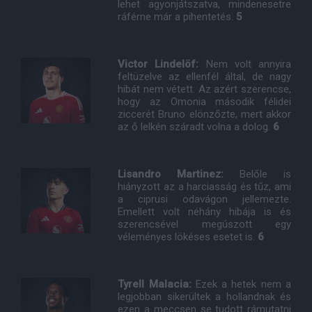
lehet agyonjátszatva, mindenesetre
ráférne már a pihentetés.
5
Victor Lindelöf:
Nem volt annyira
feltüzelve az ellenfél által, de nagy
hibát nem vétett. Az azért szerencse,
hogy az Omonia második félidei
ziccerét Bruno elönzőzte, mert akkor
az ő lelkén száradt volna a dolog.
6
Lisandro Martinez:
Belőle is
hiányzott az a harciasság és tűz, ami
a ciprusi odavágon jellemezte.
Emellett volt néhány hibája is és
szerencsével megúszott egy
véleményes lökéses esetet is.
6
Tyrell Malacia:
Ezek a hetek nem a
legjobban sikerültek a hollandnak és
ezen a meccsen se tudott rámutatni