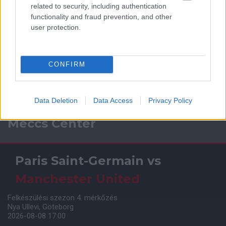
related to security, including authentication
functionality and fraud prevention, and other
user protection.
CONFIRM
Data Deletion
Data Access
Privacy Policy
Meccs Center
Paris Saint-Germain
vs
Manchester United
Felkészülési szezon 4. mérkőzés
Nya Ullevi, Göteborg
2026-08-08 17:00