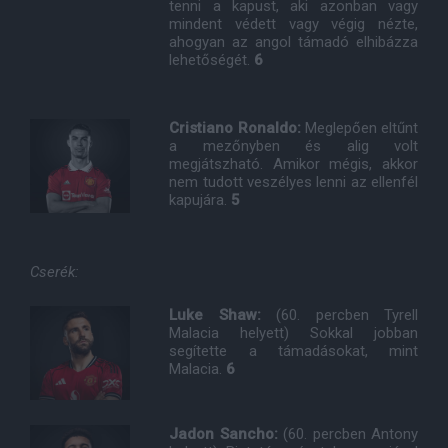
tenni a kapust, aki azonban vagy
mindent védett vagy végig nézte,
ahogyan az angol támadó elhibázza
lehetőségét.
6
Cristiano Ronaldo:
Meglepően eltűnt
a mezőnyben és alig volt
megjátszható. Amikor mégis, akkor
nem tudott veszélyes lenni az ellenfél
kapujára.
5
Cserék:
Luke Shaw:
(60. percben Tyrell
Malacia helyett) Sokkal jobban
segítette a támadásokat, mint
Malacia.
6
Jadon Sancho:
(60. percben Antony