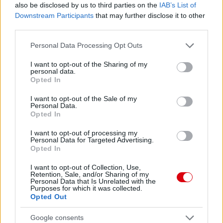
also be disclosed by us to third parties on the
IAB’s List of
Downstream Participants
that may further disclose it to other
third parties.
Please note that this website/app uses one or more Google
Personal Data Processing Opt Outs
services and may gather and store information including but
not limited to your visit or usage behaviour. You may click to
I want to opt-out of the Sharing of my
personal data.
grant or deny consent to Google and its third-party tags to
Opted In
use your data for below specified purposes in below Google
consent section.
I want to opt-out of the Sale of my
Personal Data.
Opted In
I want to opt-out of processing my
Personal Data for Targeted Advertising.
Opted In
I want to opt-out of Collection, Use,
Retention, Sale, and/or Sharing of my
Personal Data that Is Unrelated with the
Purposes for which it was collected.
Opted Out
Google consents