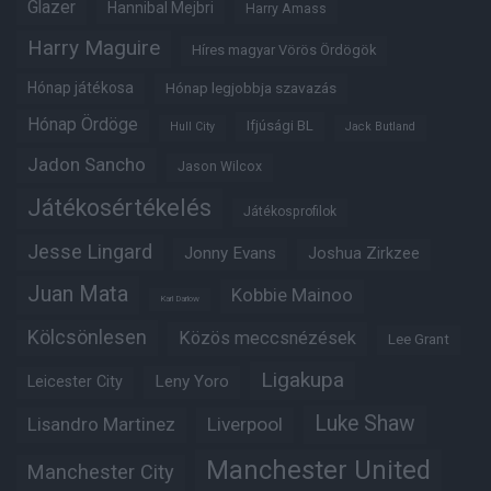
Glazer
Hannibal Mejbri
Harry Amass
Harry Maguire
Híres magyar Vörös Ördögök
Hónap játékosa
Hónap legjobbja szavazás
Hónap Ördöge
Ifjúsági BL
Hull City
Jack Butland
Jadon Sancho
Jason Wilcox
Játékosértékelés
Játékosprofilok
Jesse Lingard
Jonny Evans
Joshua Zirkzee
Juan Mata
Kobbie Mainoo
Karl Darlow
Kölcsönlesen
Közös meccsnézések
Lee Grant
Ligakupa
Leny Yoro
Leicester City
Luke Shaw
Lisandro Martinez
Liverpool
Manchester United
Manchester City