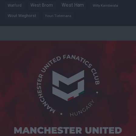
West Ham
West Brom
Watford
Willy Kambwala
Wout Weghorst
Youri Tielemans