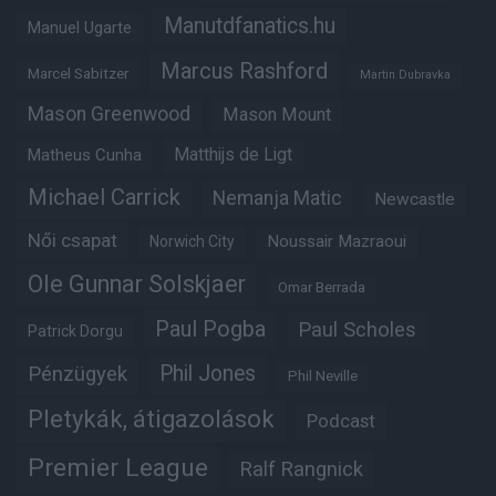
Manutdfanatics.hu
Manuel Ugarte
Marcus Rashford
Marcel Sabitzer
Martin Dubravka
Mason Greenwood
Mason Mount
Matheus Cunha
Matthijs de Ligt
Michael Carrick
Nemanja Matic
Newcastle
Női csapat
Noussair Mazraoui
Norwich City
Ole Gunnar Solskjaer
Omar Berrada
Paul Pogba
Paul Scholes
Patrick Dorgu
Phil Jones
Pénzügyek
Phil Neville
Pletykák, átigazolások
Podcast
Premier League
Ralf Rangnick