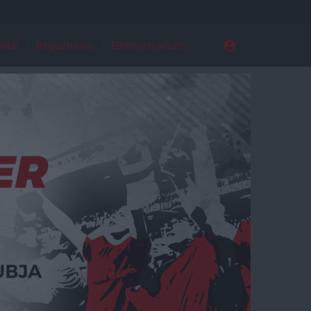
ldal
Regisztráció
Elfelejtett jelszó