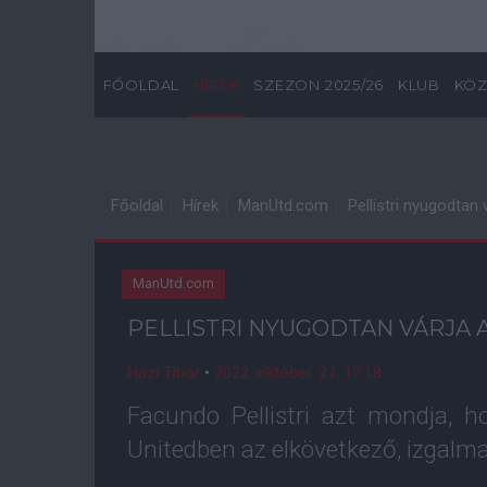
FŐOLDAL
HÍREK
SZEZON 2025/26
KLUB
KÖZ
Főoldal
Hírek
ManUtd.com
Pellistri nyugodtan 
ManUtd.com
PELLISTRI NYUGODTAN VÁRJA 
Házi Tibor
•
2022. október. 27. 17:18
Facundo Pellistri azt mondja, 
Unitedben az elkövetkező, izgalma