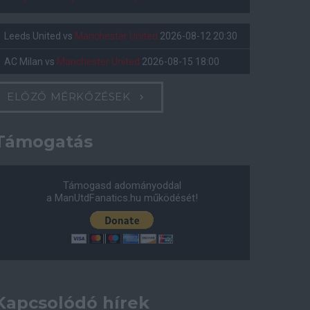
Leeds United
vs
Manchester United
2026-08-12 20:30
AC Milan
vs
Manchester United
2026-08-15 18:00
ELŐZŐ MÉRKŐZÉSEK
Támogatás
Támogasd adományoddal
a ManUtdFanatics.hu működését!
Kapcsolódó hírek