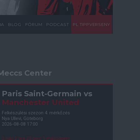
IA
BLOG
FÓRUM
PODCAST
PL TIPPVERSENY
Meccs Center
Paris Saint-Germain
vs
Manchester United
Felkészülési szezon 4. mérkőzés
Nya Ullevi, Göteborg
2026-08-08 17:00
2 nap 2 óra 23 perc 0 másodperc