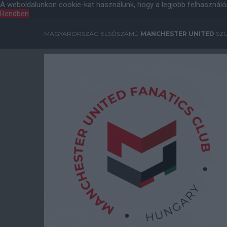
A weboldalunkon cookie-kat használunk, hogy a legjobb felhasználó
Rendben
MAGYARORSZÁG ELSŐSZÁMÚ
MANCHESTER UNITED
SZU