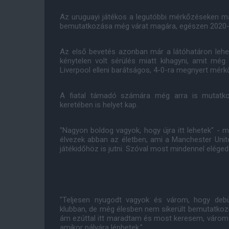
Az uruguayi játékos a legutóbbi mérkőzéseken már
bemutatkozása még várat magára, egészen 2020-
Az első bevetés azonban már a látóhatáron lehet,
kénytelen volt sérülés miatt kihagyni, amit még
Liverpool elleni barátságos, 4-0-ra megnyert mérk
A fiatal támadó számára még arra is mutatkozi
keretében is helyet kap.
"Nagyon boldog vagyok, hogy újra itt lehetek" 
élvezek abban az életben, ami a Manchester Unit
játékidőhöz is jutni. Szóval most mindennel elégedet
"Teljesen nyugodt vagyok és várom, hogy deb
klubban, de még élesben nem sikerült bemutatko
ám ezúttal itt maradtam és most keresem, várom 
amikor pályára léphetek."