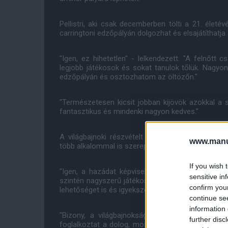
Pellistri, aki csak decemberben tölti a 21. életé
carringtoni edzőpályán dolgozhat és elsajátíthatja
"Igen, ez hihetetlen" - lelkendezett. "A felnőtt
legjobb játékosok és sokat tanulok tőlük. Nagyo
edzőpályán és osztozhatom az öltözőn."
"Természetesen kicsit jobban kijövök azokkal a 
fantasztikus és mindenki nagyon kedves."
A világbajnoki részvételt minden játékos pályafut
www.manut
több alkalommal is szerepelhetett az uruguayi vál
If you wish 
"Igen, a hazádat képviselni mindig a legjobb do
sensitive in
szintén nagyszerű játékosokkal lehettem együtt
confirm you
lehetőséget is és igyekszem a legtöbbet kihozni be
continue se
information 
"Bizony, a világbajnokság olyan dolog, ami aka
further disc
foglalkoztat a dolog, most pedig egyre közeleb