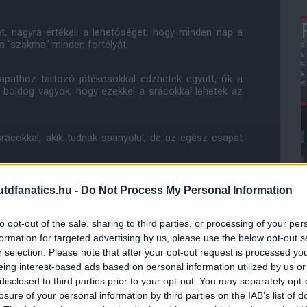
vét, nagyra értékeli a lehetőséget, hogy minden nap a
 a "szakma" minden fortélyát.
 csapathoz tartozó játékosokkal edzhetek együtt, ők a
n boldog vagyok, hogy ezekkel a srácokkal lehetek az
srácokkal, akik tudnak spanyolul, de az egész csapat
ása csúcsának tekinti, Pellistri pedig örül, hogy mér
dfanatics.hu -
Do Not Process My Personal Information
ogatottban.
to opt-out of the sale, sharing to third parties, or processing of your per
log. Szerencsére már volt is lehetőségem erre, ahol
formation for targeted advertising by us, please use the below opt-out s
. Szóval nagyon boldog vagyok, hogy megkaptam ezt a
r selection. Please note that after your opt-out request is processed y
lőle."
eing interest-based ads based on personal information utilized by us or
disclosed to third parties prior to your opt-out. You may separately opt-
ratlanul is ott van az ember fejében. Napi szinten
losure of your personal information by third parties on the IAB’s list of
b kerül. Az a feladatom, hogy keményen dolgozzak és