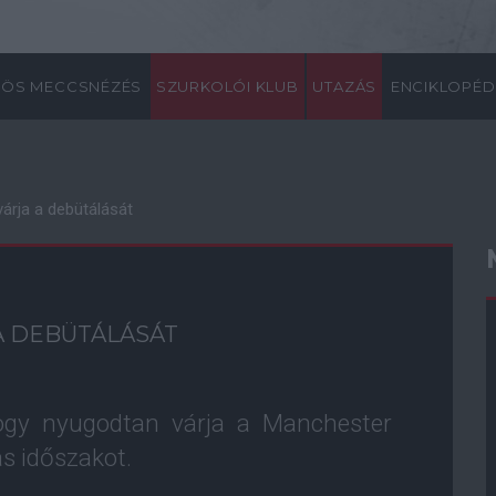
ÖS MECCSNÉZÉS
SZURKOLÓI KLUB
UTAZÁS
ENCIKLOPÉD
várja a debütálását
A DEBÜTÁLÁSÁT
hogy nyugodtan várja a Manchester
s időszakot.