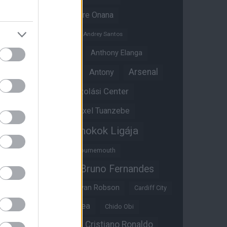
Amad Diallo
Andre Onana
Andreas Pereira
Andrey Santos
Angol válogatott
Anthony Elanga
Anthony Martial
Arsenal
Antony
Átigazolási Center
Aston Villa
Átigazolások
Axel Tuanzebe
Bajnokok Ligája
Ayden Heaven
Benjamin Sesko
Bournemouth
Bruno Fernandes
Brandon Williams
Bryan Mbeumo
Bryan Robson
Cardiff City
Casemiro
Chelsea
Chido Obi
Christian Eriksen
Cristiano Ronaldo