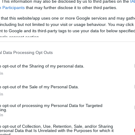
. This information may also be disclosed by us to third parties on the
IA
Participants
that may further disclose it to other third parties.
 that this website/app uses one or more Google services and may gath
ube-on is!
including but not limited to your visit or usage behaviour. You may click 
droidra
és
iOS-re
!
 to Google and its third-party tags to use your data for below specifi
ogle consent section.
ManUtdFanatics.hu működését!
l Data Processing Opt Outs
o opt-out of the Sharing of my personal data.
In
o opt-out of the Sale of my Personal Data.
In
to opt-out of processing my Personal Data for Targeted
ing.
In
o opt-out of Collection, Use, Retention, Sale, and/or Sharing
ersonal Data that Is Unrelated with the Purposes for which it
lected.