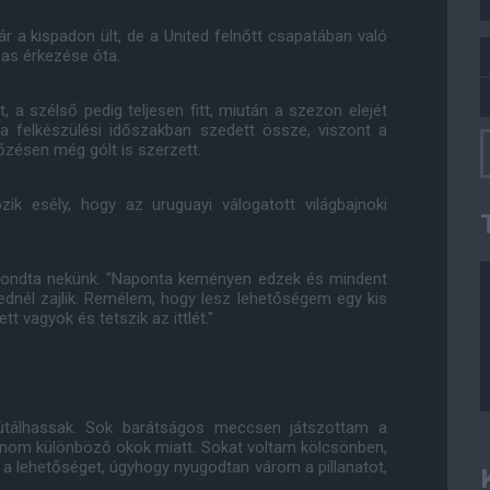
 a kispadon ült, de a United felnőtt csapatában való
as érkezése óta.
 a szélső pedig teljesen fitt, miután a szezon elejét
 a felkészülési időszakban szedett össze, viszont a
őzésen még gólt is szerzett.
k esély, hogy az uruguayi válogatott világbajnoki
- mondta nekünk. "Naponta keményen edzek és mindent
ednél zajlik. Remélem, hogy lesz lehetőségem egy kis
t vagyok és tetszik az ittlét."
ütálhassak. Sok barátságos meccsen játszottam a
znom különböző okok miatt. Sokat voltam kölcsönben,
a lehetőséget, úgyhogy nyugodtan várom a pillanatot,