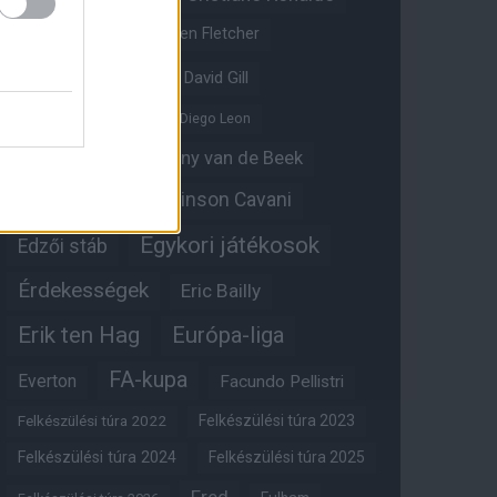
Crystal Palace
Darren Fletcher
David De Gea
David Gill
Dean Henderson
Diego Leon
Diogo Dalot
Donny van de Beek
Edinson Cavani
Ed Woodward
Egykori játékosok
Edzői stáb
Érdekességek
Eric Bailly
Erik ten Hag
Európa-liga
FA-kupa
Everton
Facundo Pellistri
Felkészülési túra 2022
Felkészülési túra 2023
Felkészülési túra 2024
Felkészülési túra 2025