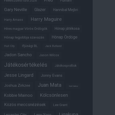
Fred
Fulham
Felkészülési túra 2026
Gary Neville
Glazer
Hannibal Mejbri
Harry Maguire
Harry Amass
Hónap játékosa
Híres magyar Vörös Ördögök
Hónap Ördöge
Hónap legjobbja szavazás
Ifjúsági BL
Hull City
Jack Butland
Jadon Sancho
Jason Wilcox
Játékosértékelés
Játékosprofilok
Jesse Lingard
Jonny Evans
Juan Mata
Joshua Zirkzee
Karl Darlow
Kölcsönlesen
Kobbie Mainoo
Közös meccsnézések
Lee Grant
Ligakupa
Leny Yoro
Leicester City