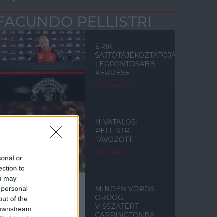
FACUNDO PELLISTRI
ERIK
SAJTÓTÁJÉKOZTATÓJÁNAK
LEGFONTOSABB
KÉRDÉSEI
2024. aug. 23.
HIVATALOS:
PELLISTRI
TÁVOZOTT
2024. aug. 21.
sonal or
ection to
ou may
 personal
MINDEN VÖRÖS
ÖRDÖG
out of the
VISSZATÉRT
 downstream
CARRINGTONBA