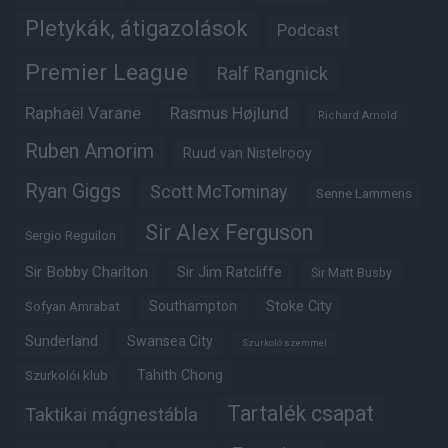
Pletykák, átigazolások
Podcast
Premier League
Ralf Rangnick
Raphaël Varane
Rasmus Højlund
Richard Arnold
Ruben Amorim
Ruud van Nistelrooy
Ryan Giggs
Scott McTominay
Senne Lammens
Sir Alex Ferguson
Sergio Reguilon
Sir Bobby Charlton
Sir Jim Ratcliffe
Sir Matt Busby
Southampton
Stoke City
Sofyan Amrabat
Sunderland
Swansea City
Szurkoló szemmel
Tahith Chong
Szurkolói klub
Tartalék csapat
Taktikai mágnestábla