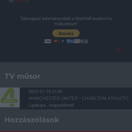
és
iOS-re
!
Támogasd adományoddal a ManUtdFanatics.hu
működését!
TV műsor
2023-01-10 21:00
MANCHESTER UNITED - CHARLTON ATHLETIC
Ligakupa , negyeddöntő
Hozzászólások