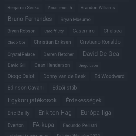
Benjamin Sesko
Brandon Williams
Bournemouth
Bruno Fernandes
Bryan Mbeumo
Casemiro
Chelsea
Bryan Robson
Cardiff City
Christian Eriksen
Cristiano Ronaldo
Chido Obi
David De Gea
Crystal Palace
Darren Fletcher
Dean Henderson
David Gill
Diego Leon
Diogo Dalot
Donny van de Beek
Ed Woodward
Edinson Cavani
Edzői stáb
Egykori játékosok
Érdekességek
Erik ten Hag
Európa-liga
Eric Bailly
FA-kupa
Everton
Facundo Pellistri
Felkészülési túra 2022
Felkészülési túra 2023