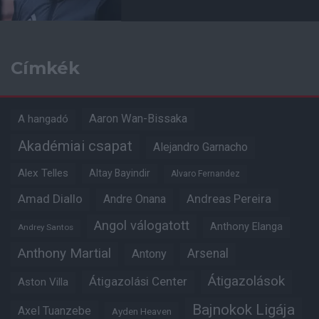
Címkék
Aaron Wan-Bissaka
A hangadó
Akadémiai csapat
Alejandro Garnacho
Alex Telles
Altay Bayindir
Alvaro Fernandez
Amad Diallo
Andre Onana
Andreas Pereira
Angol válogatott
Anthony Elanga
Andrey Santos
Anthony Martial
Arsenal
Antony
Átigazolások
Átigazolási Center
Aston Villa
Bajnokok Ligája
Axel Tuanzebe
Ayden Heaven