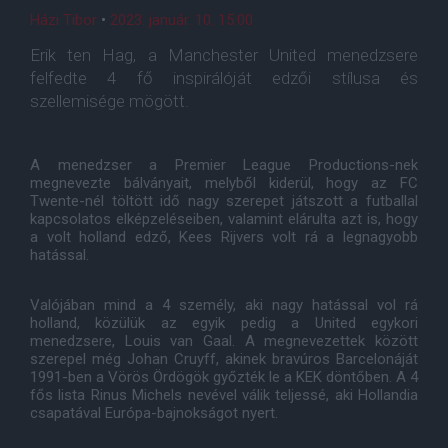
Házi Tibor
•
2023. január. 10. 15:00
Erik ten Hag, a Manchester United menedzsere
felfedte 4 fő inspirálóját edzői stílusa és
szellemisége mögött.
A menedzser a Premier League Productions-nek
megnevezte bálványait, melyből kiderül, hogy az FC
Twente-nél töltött idő nagy szerepet játszott a futballal
kapcsolatos elképzeléseiben, valamint elárulta azt is, hogy
a volt holland edző, Kees Rijvers volt rá a legnagyobb
hatással.
Valójában mind a 4 személy, aki nagy hatással vol rá
holland, közülük az egyik pedig a United egykori
menedzsere, Louis van Gaal. A megnevezettek között
szerepel még Johan Cruyff, akinek bravúros Barcelonáját
1991-ben a Vörös Ördögök győzték le a KEK döntőben. A 4
fős lista Rinus Michels nevével válik teljessé, aki Hollandia
csapatával Európa-bajnokságot nyert.