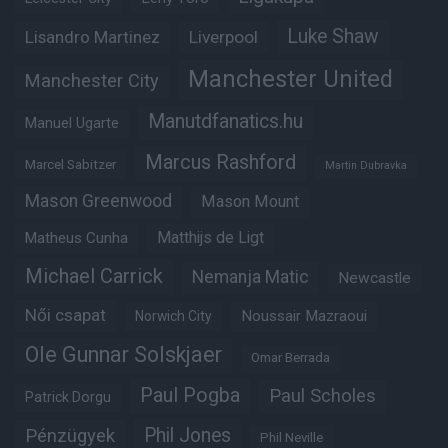
Luke Shaw
Lisandro Martinez
Liverpool
Manchester United
Manchester City
Manutdfanatics.hu
Manuel Ugarte
Marcus Rashford
Marcel Sabitzer
Martin Dubravka
Mason Greenwood
Mason Mount
Matheus Cunha
Matthijs de Ligt
Michael Carrick
Nemanja Matic
Newcastle
Női csapat
Noussair Mazraoui
Norwich City
Ole Gunnar Solskjaer
Omar Berrada
Paul Pogba
Paul Scholes
Patrick Dorgu
Phil Jones
Pénzügyek
Phil Neville