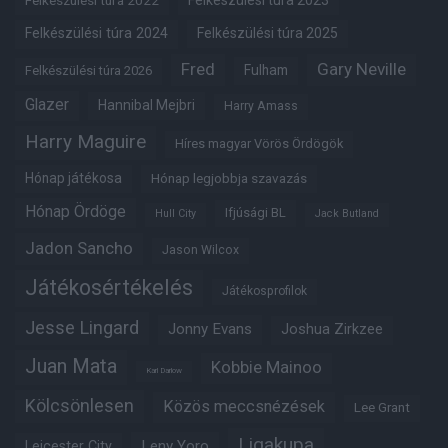
Felkészülési túra 2024
Felkészülési túra 2025
Fred
Gary Neville
Fulham
Felkészülési túra 2026
Glazer
Hannibal Mejbri
Harry Amass
Harry Maguire
Híres magyar Vörös Ördögök
Hónap játékosa
Hónap legjobbja szavazás
Hónap Ördöge
Ifjúsági BL
Hull City
Jack Butland
Jadon Sancho
Jason Wilcox
Játékosértékelés
Játékosprofilok
Jesse Lingard
Jonny Evans
Joshua Zirkzee
Juan Mata
Kobbie Mainoo
Karl Darlow
Kölcsönlesen
Közös meccsnézések
Lee Grant
Ligakupa
Leny Yoro
Leicester City