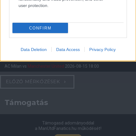
Manchester United
user protection.
Felkészülési szezon 4. mérkőzés
Nya Ullevi, Göteborg
2026-08-08 17:00
CONFIRM
0 nap 3 óra 0 perc 37 másodperc
Data Deletion
Data Access
Privacy Policy
Leeds United
vs
Manchester United
2026-08-12 20:30
AC Milan
vs
Manchester United
2026-08-15 18:00
ELŐZŐ MÉRKŐZÉSEK
Támogatás
Támogasd adományoddal
a ManUtdFanatics.hu működését!