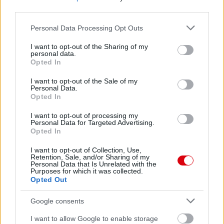
third parties.
Please note that this website/app uses one or more Google
Personal Data Processing Opt Outs
services and may gather and store information including but
not limited to your visit or usage behaviour. You may click to
I want to opt-out of the Sharing of my
personal data.
grant or deny consent to Google and its third-party tags to
Opted In
use your data for below specified purposes in below Google
consent section.
I want to opt-out of the Sale of my
Personal Data.
Opted In
I want to opt-out of processing my
Personal Data for Targeted Advertising.
Opted In
I want to opt-out of Collection, Use,
Retention, Sale, and/or Sharing of my
Personal Data that Is Unrelated with the
Purposes for which it was collected.
Opted Out
Google consents
I want to allow Google to enable storage