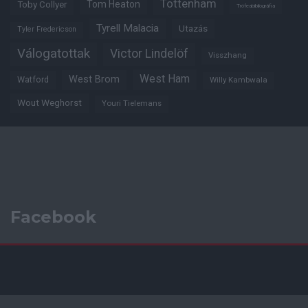
Tottenham
Tom Heaton
Toby Collyer
Trófeabibliográfia
Tyrell Malacia
Utazás
Tyler Fredericson
Válogatottak
Victor Lindelöf
Visszhang
West Ham
West Brom
Watford
Willy Kambwala
Wout Weghorst
Youri Tielemans