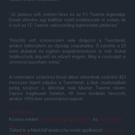
"Jó játékos volt, méltán híres és az FC Twente legendája.
Ennek ellenére egy kiállítás miatt emlékeznek rá sokan, de
ő volt az FC Twente valószínűleg leghíresebb játékosa."
"Később volt szerencsém vele dolgozni a Twentenél,
amikor bekerültem az ifjúsági csapatukba. Ő edzette a 23
éven aluliakat és egyben segédmenedzser is volt. Sokat
találkoztunk, képzett és edzett engem. Még a csizmáját is
örömmel pucoltam volna."
A rotterdami születésű Drost akkor rekordnak számító 423
meccsen lépett pályára a Twentenél, a klub stadionjában
pedig szobrot is állítottak neki Muster Twente néven.
Sajnos tragikusan fiatalon, 49 éves korában távozott,
amikor 1995-ben szívrohamot kapott.
manutd.com
Kövess minket
Facebookon
,
Instagramon
és
YouTube-on
is!
Töltsd le a ManUtdFanatics.hu mobil applikációt
Androidra