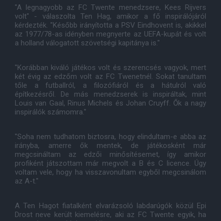
"A legnagyobb az FC Twente menedzsere, Kees Rijvers
volt" - válaszolta Ten Hag, amikor a fő inspirálójáról
kérdezték. "Később irányította a PSV Eindhovent is, akikkel
az 1977/78-as idényben megnyerte az UEFA-kupát és volt
a holland válogatott szövetségi kapitánya is."
"Korábban kiváló játékos volt és szerencsés vagyok, mert
két évig az edzőm volt az FC Twenetnél. Sokat tanultam
tőle a futballról, a filozófiáról és a hátulról való
építkezésről. De más menedzserek is inspiráltak, mint
Louis van Gaal, Rinus Michels és Johan Cruyff. Ők a nagy
inspirálók számomra."
"Soha nem tudhatom biztosra, hogy elindultam-e abba az
irányba, amerre ők mentek, de játékosként már
megcsináltam az edzői minősítésemet, így amikor
profiként játszottam már megvolt a B és C licence. Úgy
voltam vele, hogy ha visszavonultam egyből megcsinálom
az A-t."
A Ten Hagot fiatalként elvarázsoló labdarúgók közül Epi
Drost neve került kiemelésre, aki az FC Twente egyik, ha