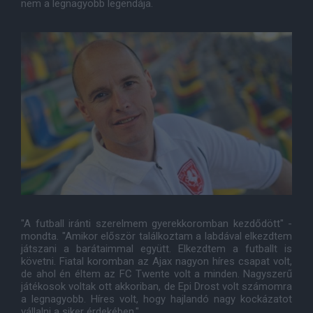
nem a legnagyobb legendája.
"A futball iránti szerelmem gyerekkoromban kezdődött" -
mondta. "Amikor először találkoztam a labdával elkezdtem
játszani a barátaimmal együtt. Elkezdtem a futballt is
követni. Fiatal koromban az Ajax nagyon híres csapat volt,
de ahol én éltem az FC Twente volt a minden. Nagyszerű
játékosok voltak ott akkoriban, de Epi Drost volt számomra
a legnagyobb. Híres volt, hogy hajlandó nagy kockázatot
vállalni a siker érdekében."