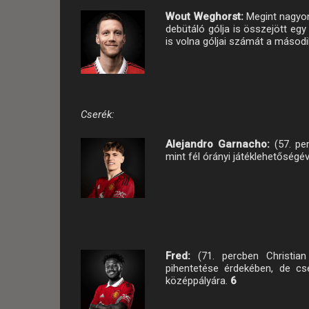
Wout Weghorst:
Megint nagyon
debütáló gólja is összejött egy
is volna góljai számát a másodi
Cserék:
Alejandro Garnacho:
(57. pe
mint fél órányi játéklehetőségév
Fred:
(71. percben Christian
pihentetése érdekében, de cs
középpályára.
6