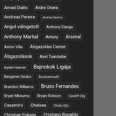
Amad Diallo
Andre Onana
Andreas Pereira
Andrey Santos
Angol válogatott
Anthony Elanga
Anthony Martial
Arsenal
Antony
Átigazolási Center
Aston Villa
Átigazolások
Axel Tuanzebe
Bajnokok Ligája
Ayden Heaven
Benjamin Sesko
Bournemouth
Bruno Fernandes
Brandon Williams
Bryan Mbeumo
Bryan Robson
Cardiff City
Casemiro
Chelsea
Chido Obi
Christian Eriksen
Cristiano Ronaldo