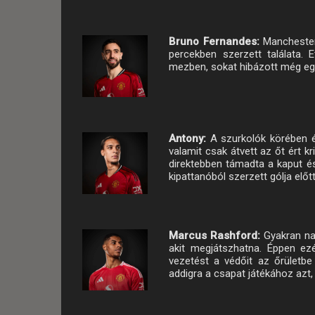
Bruno Fernandes:
Manchester
percekben szerzett találata. 
mezben, sokat hibázott még eg
Antony:
A szurkolók körében é
valamit csak átvett az őt ért k
direktebben támadta a kaput és
kipattanóból szerzett gólja elő
Marcus Rashford:
Gyakran na
akit megjátszhatna. Éppen ez
vezetést a védőit az őrületbe
addigra a csapat játékához azt, 