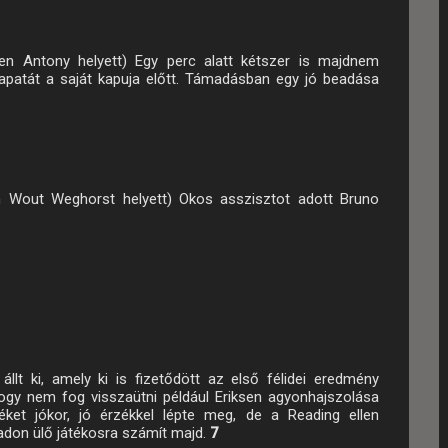
ben Antony helyett) Egy perc alatt kétszer is majdnem
patát a saját kapuja előtt. Támadásban egy jó beadása
n Wout Weghorst helyett) Okos asszisztot adott Bruno
állt ki, amely ki is fizetődött az első félidei eredmény
hogy nem fog visszaütni például Eriksen agyonhajszolása
ket jókor, jó érzékkel lépte meg, de a Reading ellen
adon ülő játékosra számít majd.
7