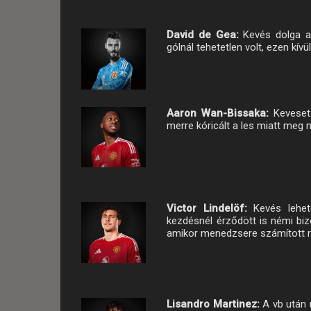
David de Gea:
Kevés dolga a
gólnál tehetetlen volt, ezen kí
Aaron Wan-Bissaka:
Keveset
merre kóricált a les miatt meg 
Victor Lindelöf:
Kevés lehe
kezdésnél érződött is némi biz
amikor menedzsere számított rá
Lisandro Martinez:
A vb után 