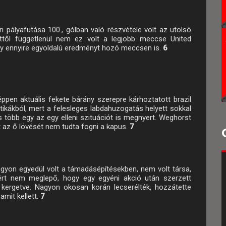
i pályafutása 100., gólban való részvétele volt az utolsó
Ettől függetlenül nem ez volt a legjobb meccse United
y ennyire egyoldalú eredményt hozó meccsen is.
6
ppen aktuális fekete bárány szerepre kárhoztatott brazil
ritikákból, mert a felesleges labdahuzogatás helyett sokkal
 több egy az egy elleni szituációt is megnyert. Weghorst
tt az ő lövését nem tudta fogni a kapus.
7
gyon egyedül volt a támadásépítésekben, nem volt társa,
ért nem meglepő, hogy egy egyéni akció után szerzett
 kergetve. Nagyon okosan korán lecserélték, hozzátette
amit kellett.
7