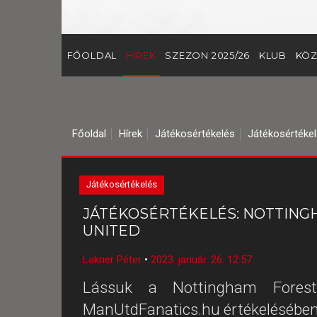
FŐOLDAL
HÍREK
SZEZON 2025/26
KLUB
KÖZ
Főoldal
Hírek
Játékosértékelés
Játékosértékel
Játékosértékelés
JÁTÉKOSÉRTÉKELÉS: NOTTING
UNITED
Lakner Péter
•
2023. január. 26. 12:57
Lássuk a Nottingham Forest 
ManUtdFanatics.hu értékelésében.