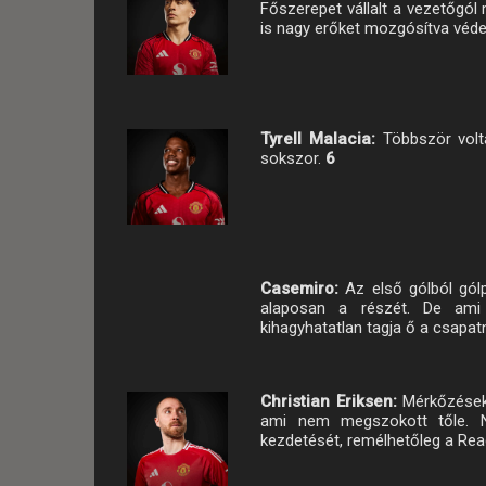
Főszerepet vállalt a vezetőgól 
is nagy erőket mozgósítva véd
Tyrell Malacia:
Többször volt
sokszor.
6
Casemiro:
Az első gólból gól
alaposan a részét. De ami
kihagyhatatlan tagja ő a csapatn
Christian Eriksen:
Mérkőzések 
ami nem megszokott tőle. N
kezdetését, remélhetőleg a Rea