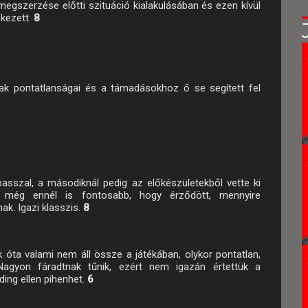
megszerzése előtti szituáció kialakulásában és ezen kívül
ekezett.
8
ak pontatlanságai és a támadásokhoz ő se segített fel
passzal, a másodiknál pedig az előkészületekből vette ki
 még ennél is fontosabb, hogy érződött, mennyire
ak. Igazi klasszis.
8
óta valami nem áll össze a játékában, olykor pontatlan,
agyon fáradtnak tűnik, ezért nem igazán értettük a
ding ellen pihenhet.
6