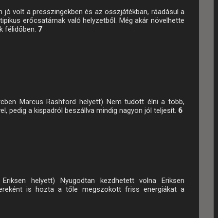
 jó volt a presszingekben és az összjátékban, ráadásul a
 tipikus erőcsatárnak való helyzetből. Még akár növelhette
k félidőben.
7
rcben Marcus Rashford helyett) Nem tudott élni a több,
el, pedig a kispadról beszállva mindig nagyon jól teljesít.
6
 Eriksen helyett) Nyugodtan kezdhetett volna Eriksen
ereként is hozta a tőle megszokott friss energiákat a