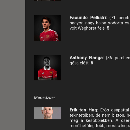
Facundo Pellistri:
(71. perc
nagyon nagy bajba sodorta csa
volt Weghorst felé.
5
Anthony Elanga:
(86. percbe
gólja előtt.
6
Menedzser:
Erik ten Hag:
Erős csapattal 
tekintetében, de nem biztos, 
még a későbbiekben. A cseré
remélhetőleg több, most a kisp