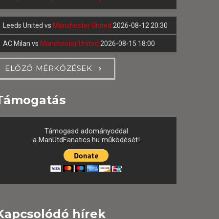
Leeds United
vs
Manchester United
2026-08-12 20:30
AC Milan
vs
Manchester United
2026-08-15 18:00
ELŐZŐ MÉRKŐZÉSEK
Támogatás
Támogasd adományoddal
a ManUtdFanatics.hu működését!
Kapcsolódó hírek