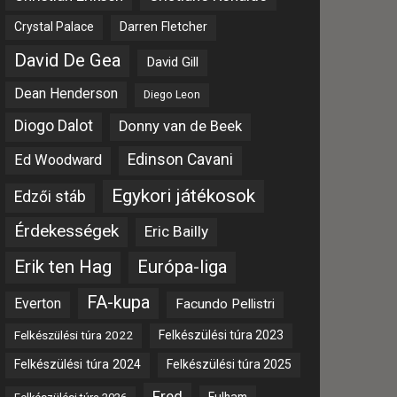
Crystal Palace
Darren Fletcher
David De Gea
David Gill
Dean Henderson
Diego Leon
Diogo Dalot
Donny van de Beek
Edinson Cavani
Ed Woodward
Egykori játékosok
Edzői stáb
Érdekességek
Eric Bailly
Erik ten Hag
Európa-liga
FA-kupa
Everton
Facundo Pellistri
Felkészülési túra 2022
Felkészülési túra 2023
Felkészülési túra 2024
Felkészülési túra 2025
Fred