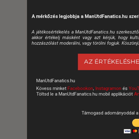
A mérkőzés legjobbja a ManUtdFanatics.hu szeri
A játékosértékelés a ManUtdFanatics.hu szerkesztő
akkor értékelj másként vagy azt kérjük, hogy kul
hozzászólást moderálni, vagy törölni fogjuk. Köszönj
AZ ÉRTÉKELÉSHE
ManUtdFanatics.hu
Kövess minket
Facebookon
,
Instagramon
és
YouT
Töltsd le a ManUtdFanatics.hu mobil applikációt
An
Támogasd adományoddal a 