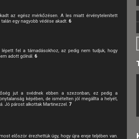
kadt az egész mérkőzésen. A les miatt érvénytelenített
vül talán egy nagyobb védése akadt.
6
 lépett fel a támadásokhoz, az pedig nem tudjuk, hogy
nem adott gólnál.
6
tőség jut a svédnek ebben a szezonban, ez pedig a
onytalanság képében, de ismételten jól megállta a helyét,
. Jó párost alkottak Martinezzel.
7
most először érezhettük úgy, hogy újra ereje teljében van.