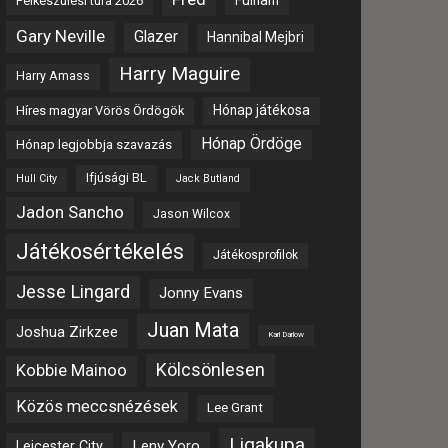
Fulham
Felkészülési túra 2026
Gary Neville
Glazer
Hannibal Mejbri
Harry Maguire
Harry Amass
Hónap játékosa
Híres magyar Vörös Ördögök
Hónap Ördöge
Hónap legjobbja szavazás
Ifjúsági BL
Hull City
Jack Butland
Jadon Sancho
Jason Wilcox
Játékosértékelés
Játékosprofilok
Jesse Lingard
Jonny Evans
Juan Mata
Joshua Zirkzee
Karl Darlow
Kölcsönlesen
Kobbie Mainoo
Közös meccsnézések
Lee Grant
Ligakupa
Leny Yoro
Leicester City