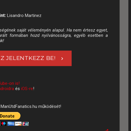
nt:
Lisandro Martinez
ségének saját véleményén alapul. Ha nem értesz egyet,
turált formában hozd nyilvánosságra, egyéb esetben a
ük!
Z JELENTKEZZ BE!
ube-on is!
droidra
és
iOS-re
!
ManUtdFanatics.hu működését!