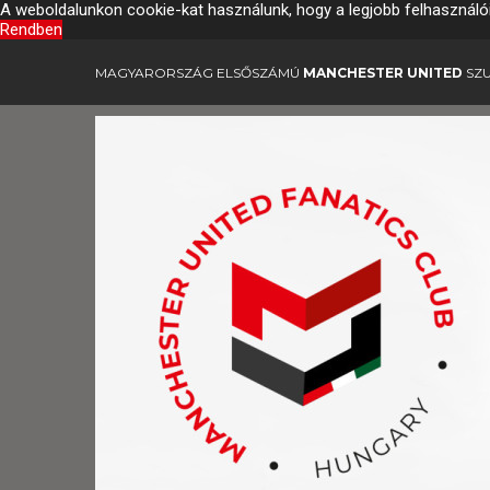
A weboldalunkon cookie-kat használunk, hogy a legjobb felhasználó
Rendben
MAGYARORSZÁG ELSŐSZÁMÚ
MANCHESTER UNITED
SZU