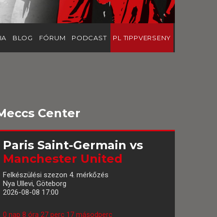
IA
BLOG
FÓRUM
PODCAST
PL TIPPVERSENY
Meccs Center
Paris Saint-Germain
vs
Manchester United
Felkészülési szezon 4. mérkőzés
Nya Ullevi, Göteborg
2026-08-08 17:00
0 nap 8 óra 27 perc 16 másodperc