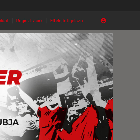
ldal
Regisztráció
Elfelejtett jelszó