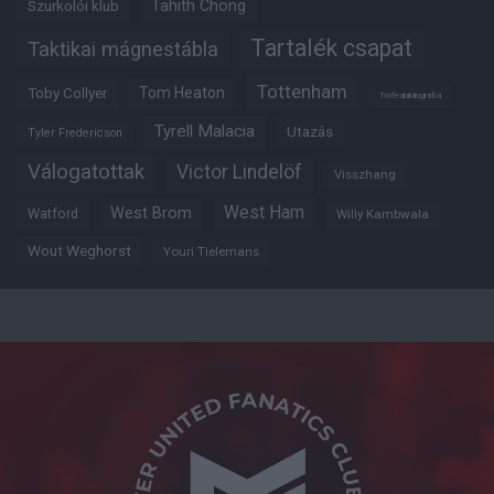
Tahith Chong
Szurkolói klub
Tartalék csapat
Taktikai mágnestábla
Tottenham
Tom Heaton
Toby Collyer
Trófeabibliográfia
Tyrell Malacia
Utazás
Tyler Fredericson
Válogatottak
Victor Lindelöf
Visszhang
West Ham
West Brom
Watford
Willy Kambwala
Wout Weghorst
Youri Tielemans