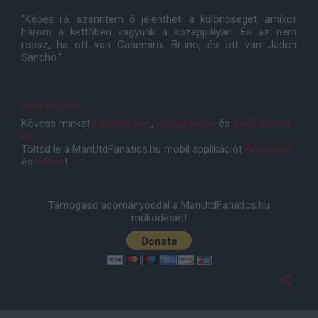
"Képes rá, szerintem ő jelentheti a különbséget, amikor
három a kettőben vagyunk a középpályán. És az nem
rossz, ha ott van Casemiro, Bruno, és ott van Jadon
Sancho."
manutd.com
Kövess minket
Facebookon
,
Instagramon
és
YouTube-on
is!
Töltsd le a ManUtdFanatics.hu mobil applikációt
Androidra
és
iOS-re
!
Támogasd adományoddal a ManUtdFanatics.hu
működését!