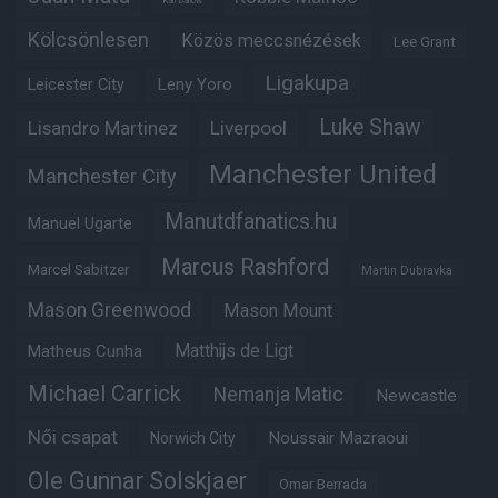
Karl Darlow
Kölcsönlesen
Közös meccsnézések
Lee Grant
Ligakupa
Leny Yoro
Leicester City
Luke Shaw
Lisandro Martinez
Liverpool
Manchester United
Manchester City
Manutdfanatics.hu
Manuel Ugarte
Marcus Rashford
Marcel Sabitzer
Martin Dubravka
Mason Greenwood
Mason Mount
Matheus Cunha
Matthijs de Ligt
Michael Carrick
Nemanja Matic
Newcastle
Női csapat
Noussair Mazraoui
Norwich City
Ole Gunnar Solskjaer
Omar Berrada