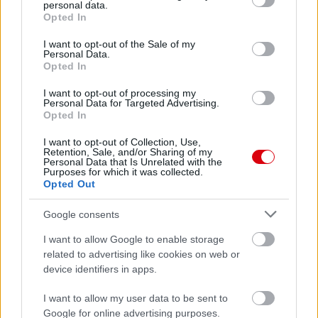
personal data.
grant or deny consent to Google and its third-party tags to
Opted In
use your data for below specified purposes in below Google
Paris Saint-Germain
vs
consent section.
I want to opt-out of the Sale of my
Manchester United
Personal Data.
Opted In
Felkészülési szezon 4. mérkőzés
I want to opt-out of processing my
Nya Ullevi, Göteborg
Personal Data for Targeted Advertising.
2026-08-08 17:00
Opted In
I want to opt-out of Collection, Use,
0 nap 1 óra 31 perc 41 másodperc
Retention, Sale, and/or Sharing of my
Personal Data that Is Unrelated with the
Purposes for which it was collected.
Leeds United
Opted Out
vs
Manchester United
2026-08-12 20:30
AC Milan
vs
Manchester United
2026-08-15 18:00
Google consents
I want to allow Google to enable storage
ELŐZŐ MÉRKŐZÉSEK
related to advertising like cookies on web or
device identifiers in apps.
Támogatás
I want to allow my user data to be sent to
Google for online advertising purposes.