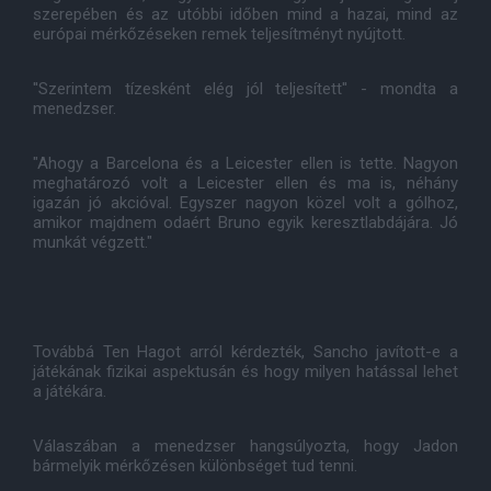
szerepében és az utóbbi időben mind a hazai, mind az
európai mérkőzéseken remek teljesítményt nyújtott.
''Szerintem tízesként elég jól teljesített'' - mondta a
menedzser.
"Ahogy a Barcelona és a Leicester ellen is tette. Nagyon
meghatározó volt a Leicester ellen és ma is, néhány
igazán jó akcióval. Egyszer nagyon közel volt a gólhoz,
amikor majdnem odaért Bruno egyik keresztlabdájára. Jó
munkát végzett."
Továbbá Ten Hagot arról kérdezték, Sancho javított-e a
játékának fizikai aspektusán és hogy milyen hatással lehet
a játékára.
Válaszában a menedzser hangsúlyozta, hogy Jadon
bármelyik mérkőzésen különbséget tud tenni.