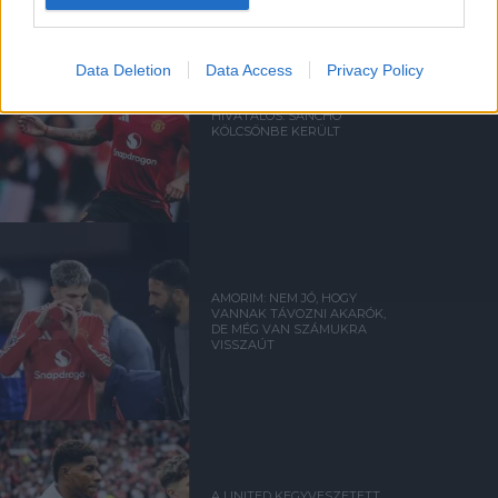
Data Deletion
Data Access
Privacy Policy
HIVATALOS: SANCHO
KÖLCSÖNBE KERÜLT
AMORIM: NEM JÓ, HOGY
VANNAK TÁVOZNI AKARÓK,
DE MÉG VAN SZÁMUKRA
VISSZAÚT
A UNITED KEGYVESZETETT