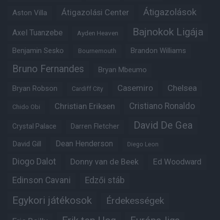
Átigazolások
Átigazolási Center
Aston Villa
Bajnokok Ligája
Axel Tuanzebe
Ayden Heaven
Benjamin Sesko
Brandon Williams
Bournemouth
Bruno Fernandes
Bryan Mbeumo
Casemiro
Chelsea
Bryan Robson
Cardiff City
Christian Eriksen
Cristiano Ronaldo
Chido Obi
David De Gea
Crystal Palace
Darren Fletcher
Dean Henderson
David Gill
Diego Leon
Diogo Dalot
Donny van de Beek
Ed Woodward
Edinson Cavani
Edzői stáb
Egykori játékosok
Érdekességek