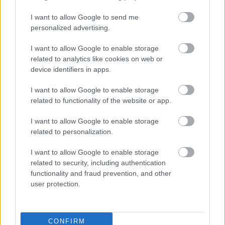
I want to allow Google to send me
Támogasd adományoddal
a ManUtdFanatics.hu működését!
personalized advertising.
I want to allow Google to enable storage
related to analytics like cookies on web or
device identifiers in apps.
I want to allow Google to enable storage
related to functionality of the website or app.
Kapcsolódó hírek
I want to allow Google to enable storage
related to personalization.
JADON SANCHO
I want to allow Google to enable storage
related to security, including authentication
functionality and fraud prevention, and other
user protection.
KIK MARADNAK ÉS
TÁVOZNAK A UNITEDTŐL?
CONFIRM