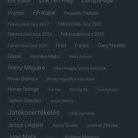
Erik ten Hag
Európa-liga
Eric Bailly
FA-kupa
Everton
Facundo Pellistri
Felkészülési túra 2022
Felkészülési túra 2023
Felkészülési túra 2024
Felkészülési túra 2025
Fred
Gary Neville
Fulham
Felkészülési túra 2026
Glazer
Hannibal Mejbri
Harry Amass
Harry Maguire
Híres magyar Vörös Ördögök
Hónap játékosa
Hónap legjobbja szavazás
Hónap Ördöge
Ifjúsági BL
Hull City
Jack Butland
Jadon Sancho
Jason Wilcox
Játékosértékelés
Játékosprofilok
Jesse Lingard
Jonny Evans
Joshua Zirkzee
Juan Mata
Kobbie Mainoo