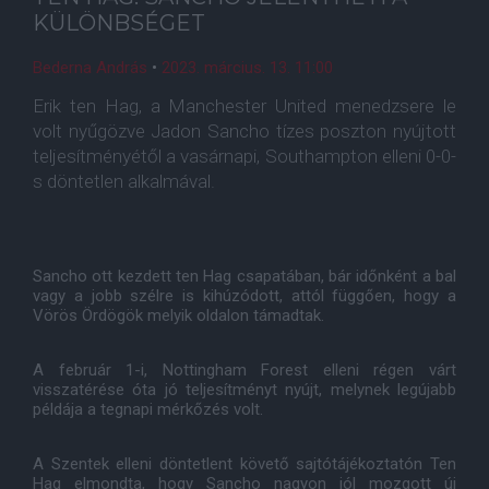
KÜLÖNBSÉGET
Bederna András
•
2023. március. 13. 11:00
Erik ten Hag, a Manchester United menedzsere le
volt nyűgözve Jadon Sancho tízes poszton nyújtott
teljesítményétől a vasárnapi, Southampton elleni 0-0-
s döntetlen alkalmával.
Sancho ott kezdett ten Hag csapatában, bár időnként a bal
vagy a jobb szélre is kihúzódott, attól függően, hogy a
Vörös Ördögök melyik oldalon támadtak.
A február 1-i, Nottingham Forest elleni régen várt
visszatérése óta jó teljesítményt nyújt, melynek legújabb
példája a tegnapi mérkőzés volt.
A Szentek elleni döntetlent követő sajtótájékoztatón Ten
Hag elmondta, hogy Sancho nagyon jól mozgott új