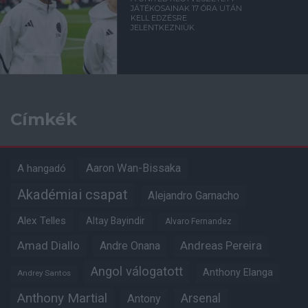
JÁTÉKOSAINAK 17 ÓRA UTÁN
KELL EDZÉSRE
JELENTKEZNIÜK
Címkék
Aaron Wan-Bissaka
A hangadó
Akadémiai csapat
Alejandro Garnacho
Alex Telles
Altay Bayindir
Alvaro Fernandez
Amad Diallo
Andre Onana
Andreas Pereira
Angol válogatott
Anthony Elanga
Andrey Santos
Anthony Martial
Arsenal
Antony