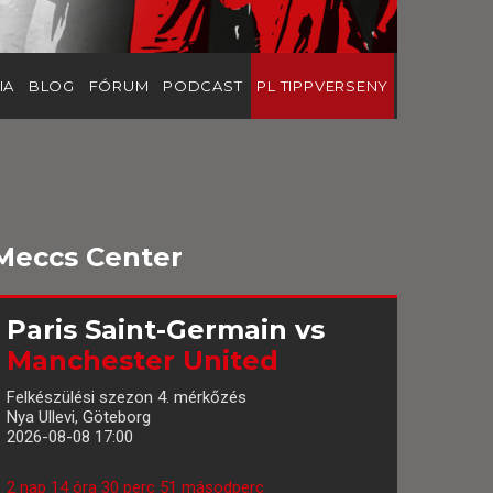
IA
BLOG
FÓRUM
PODCAST
PL TIPPVERSENY
Meccs Center
Paris Saint-Germain
vs
Manchester United
Felkészülési szezon 4. mérkőzés
Nya Ullevi, Göteborg
2026-08-08 17:00
2 nap 14 óra 30 perc 50 másodperc