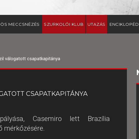
ÖS MECCSNÉZÉS
SZURKOLÓI KLUB
UTAZÁS
ENCIKLOPÉD
zil válogatott csapatkapitánya
OGATOTT CSAPATKAPITÁNYA
lyása, Casemiro lett Brazília
ső mérkőzésére.