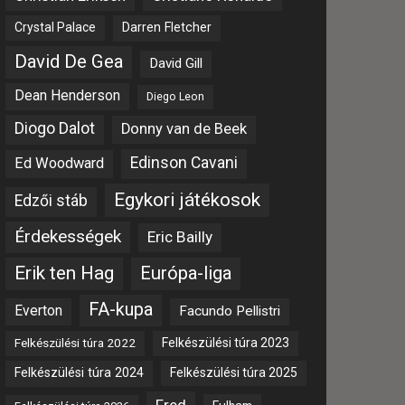
Crystal Palace
Darren Fletcher
David De Gea
David Gill
Dean Henderson
Diego Leon
Diogo Dalot
Donny van de Beek
Edinson Cavani
Ed Woodward
Egykori játékosok
Edzői stáb
Érdekességek
Eric Bailly
Erik ten Hag
Európa-liga
FA-kupa
Everton
Facundo Pellistri
Felkészülési túra 2022
Felkészülési túra 2023
Felkészülési túra 2024
Felkészülési túra 2025