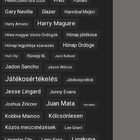
Fred
Fulham
Felkészülési túra 2026
Gary Neville
Glazer
Hannibal Mejbri
Harry Maguire
Harry Amass
Hónap játékosa
Híres magyar Vörös Ördögök
Hónap Ördöge
Hónap legjobbja szavazás
Ifjúsági BL
Hull City
Jack Butland
Jadon Sancho
Jason Wilcox
Játékosértékelés
Játékosprofilok
Jesse Lingard
Jonny Evans
Juan Mata
Joshua Zirkzee
Karl Darlow
Kölcsönlesen
Kobbie Mainoo
Közös meccsnézések
Lee Grant
Ligakupa
Leny Yoro
Leicester City