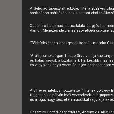
A Selecao tapasztalt edzője, Tite a 2022-es vilá
barátságos mérkőzés lesz a csapat első találkozó
Casemiro hatalmas tapasztalata és győztes menta
Ramon Menezes ideiglenes szövetségi kapitány ado
"Többféleképpen lehet gondolkodni" - mondta Cas
"A világbajnokságon Thiago Silva volt [a kapitány
és hálás vagyok a bizalomért. Ha később más les
én vagyok az egyik vezér és teljes szabadságom va
A 31 éves játékos hozzátette: "Titének volt egy fil
függetlenül a pályán lévő vezéreknek, a legtapasz
és a joga, hogy beszéljen másokkal vagy a játékveze
Casemiro United-csapattársai, Antony és Alex Telle