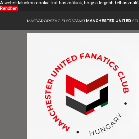
A weboldalunkon cookie-kat használunk, hogy a legjobb felhasználó
Rendben
MAGYARORSZÁG ELSŐSZÁMÚ
MANCHESTER UNITED
SZU