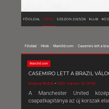
FŐOLDAL
HÍREK
SZEZON 2025/26
KLUB
KÖZ
Főoldal
Hírek
ManUtd.com
Casemiro lett a bra
ManUtd.com
CASEMIRO LETT A BRAZIL VÁL
Bederna András
•
2023. március. 25. 09:00
A Manchester United középpá
csapatkapitánya az új korszak el