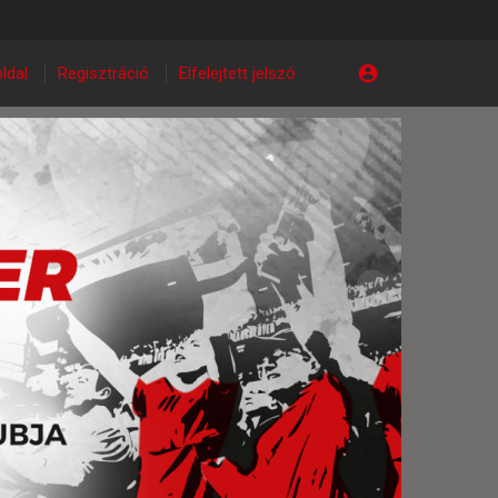
ldal
Regisztráció
Elfelejtett jelszó