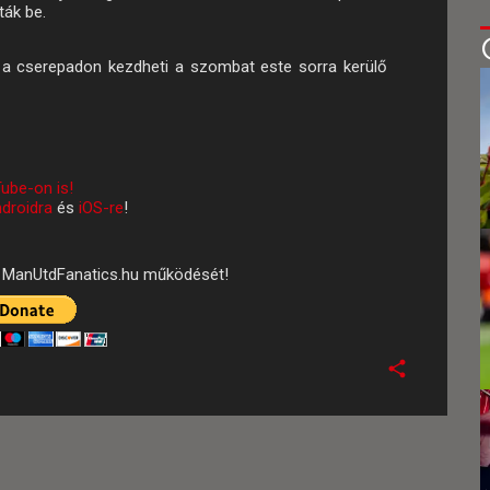
ták be.
y a cserepadon kezdheti a szombat este sorra kerülő
ube-on is!
droidra
és
iOS-re
!
ManUtdFanatics.hu működését!