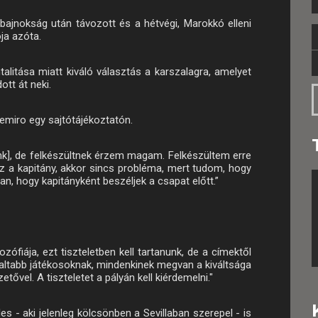
gbajnokság után távozott és a hétvégi, Marokkó elleni
ja azóta.
litása miatt kiváló választás a karszalagra, amelyet
tt át neki.
emiro egy sajtótájékoztatón.
unk], de felkészültnek érzem magam. Felkészültem erre
z a kapitány, akkor sincs probléma, mert tudom, hogy
n, hogy kapitányként beszéljek a csapat előtt.”
ozófiája, ezt tiszteletben kell tartanunk, de a címektől
taltabb játékosoknak, mindenkinek megvan a kiváltsága
tővel. A tiszteletet a pályán kell kiérdemelni."
s - aki jelenleg kölcsönben a Sevillaban szerepel - is