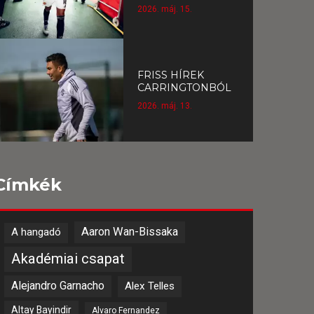
2026. máj. 15.
FRISS HÍREK
CARRINGTONBÓL
2026. máj. 13.
Címkék
Aaron Wan-Bissaka
A hangadó
Akadémiai csapat
Alejandro Garnacho
Alex Telles
Altay Bayindir
Alvaro Fernandez