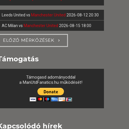
Leeds United
vs
Manchester United
2026-08-12 20:30
AC Milan
vs
Manchester United
2026-08-15 18:00
ELŐZŐ MÉRKŐZÉSEK
Támogatás
Támogasd adományoddal
a ManUtdFanatics.hu működését!
Kapcsolódó hírek