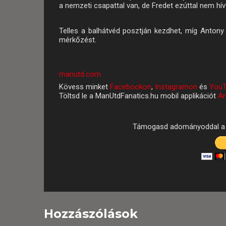
a nemzeti csapattal van, de Fredet ezúttal nem hív
Telles a balhátvéd posztján kezdhet, míg Anton
mérkőzést.
manutd.com
Kövess minket
Facebookon
,
Instagramon
és
YouT
Töltsd le a ManUtdFanatics.hu mobil applikációt
An
Támogasd adományoddal a 
Hozzászólások