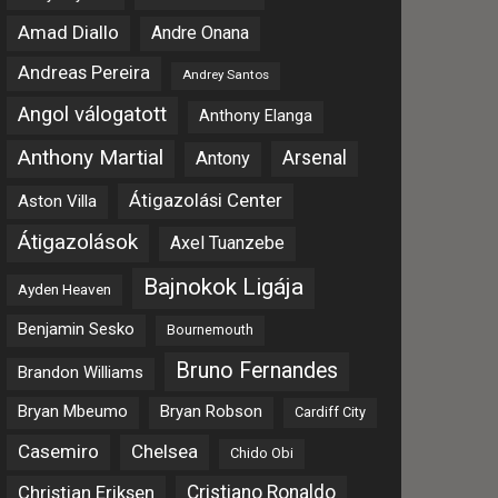
Amad Diallo
Andre Onana
Andreas Pereira
Andrey Santos
Angol válogatott
Anthony Elanga
Anthony Martial
Arsenal
Antony
Átigazolási Center
Aston Villa
Átigazolások
Axel Tuanzebe
Bajnokok Ligája
Ayden Heaven
Benjamin Sesko
Bournemouth
Bruno Fernandes
Brandon Williams
Bryan Mbeumo
Bryan Robson
Cardiff City
Casemiro
Chelsea
Chido Obi
Christian Eriksen
Cristiano Ronaldo