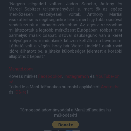
"Nagyon elégedett voltam Jadon Sancho, Antony és
Marcel Sabitzer teljesítményével is, mert ők az egész
mérkőzésen veszélyesek voltak. Anthony Martial
visszatérése is segítségünkre lehet, mert így több opcióval
rendelkezünk a támadószekcióban. Az egész szezonban
mi játszottuk a legtöbb mérkőzést Európában, többet mint
bármelyik másik csapat, szóval szükségünk van a keret
mélységére és mindenkinek készen kell állnia a bevetésre.
Látható volt a végén, hogy bár Victor Lindelöf csak rövid
időre állhatott be, a játéka különbséget jelentett a korábbi
állapothoz képest."
Manutd.com
Kövess minket
Facebookon
,
Instagramon
és
YouTube-on
is!
Töltsd le a ManUtdFanatics.hu mobil applikációt
Androidra
és
iOS-re
!
Támogasd adományoddal a ManUtdFanatics.hu
működését!