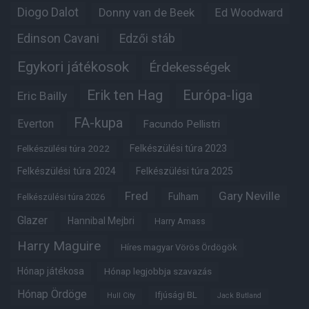
Diogo Dalot
Donny van de Beek
Ed Woodward
Edinson Cavani
Edzői stáb
Egykori játékosok
Érdekességek
Erik ten Hag
Európa-liga
Eric Bailly
FA-kupa
Everton
Facundo Pellistri
Felkészülési túra 2022
Felkészülési túra 2023
Felkészülési túra 2024
Felkészülési túra 2025
Fred
Gary Neville
Fulham
Felkészülési túra 2026
Glazer
Hannibal Mejbri
Harry Amass
Harry Maguire
Híres magyar Vörös Ördögök
Hónap játékosa
Hónap legjobbja szavazás
Hónap Ördöge
Ifjúsági BL
Hull City
Jack Butland