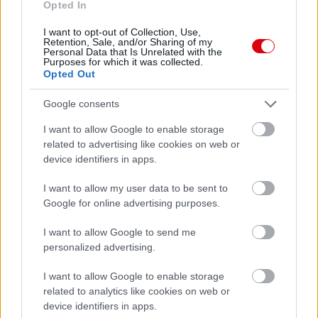
Opted In
I want to opt-out of Collection, Use,
Retention, Sale, and/or Sharing of my
Personal Data that Is Unrelated with the
Purposes for which it was collected.
Meccs Center
Opted Out
Google consents
Paris Saint-Germain
vs
I want to allow Google to enable storage
related to advertising like cookies on web or
Manchester United
device identifiers in apps.
Felkészülési szezon 4. mérkőzés
I want to allow my user data to be sent to
Nya Ullevi, Göteborg
Google for online advertising purposes.
2026-08-08 17:00
I want to allow Google to send me
2 nap 5 óra 31 perc 56 másodperc
personalized advertising.
I want to allow Google to enable storage
Leeds United
vs
Manchester United
2026-08-12 20:30
related to analytics like cookies on web or
device identifiers in apps.
AC Milan
vs
Manchester United
2026-08-15 18:00