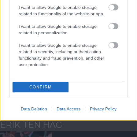
I want to allow Google to enable storage
ELŐZŐ MÉRKŐZÉSEK
related to functionality of the website or app.
I want to allow Google to enable storage
Támogatás
related to personalization.
I want to allow Google to enable storage
related to security, including authentication
Támogasd adományoddal
a ManUtdFanatics.hu működését!
functionality and fraud prevention, and other
user protection.
CONFIRM
Kapcsolódó hírek
Data Deletion
Data Access
Privacy Policy
ERIK TEN HAG