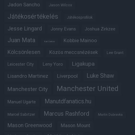
Jadon Sancho
Jason Wilcox
Játékosértékelés
Játékosprofilok
Jesse Lingard
Jonny Evans
Joshua Zirkzee
Juan Mata
Kobbie Mainoo
Karl Darlow
Kölcsönlesen
Közös meccsnézések
Lee Grant
Ligakupa
Leny Yoro
Leicester City
Luke Shaw
Lisandro Martinez
Liverpool
Manchester United
Manchester City
Manutdfanatics.hu
Manuel Ugarte
Marcus Rashford
Marcel Sabitzer
Martin Dubravka
Mason Greenwood
Mason Mount