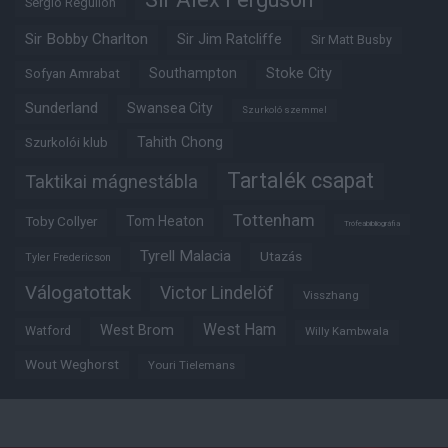
Sergio Reguilon
Sir Bobby Charlton
Sir Jim Ratcliffe
Sir Matt Busby
Southampton
Stoke City
Sofyan Amrabat
Sunderland
Swansea City
Szurkoló szemmel
Tahith Chong
Szurkolói klub
Tartalék csapat
Taktikai mágnestábla
Tottenham
Tom Heaton
Toby Collyer
Trófeabibliográfia
Tyrell Malacia
Utazás
Tyler Fredericson
Válogatottak
Victor Lindelöf
Visszhang
West Ham
West Brom
Watford
Willy Kambwala
Wout Weghorst
Youri Tielemans