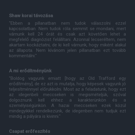
Shaw korai távozása
"Ebben a pillanatban nem tudok válaszolni ezzel
kapcsolatban. Nem tudok róla semmit se mondani, mert
várnunk kell 24 órát és csak azt követően lehet a
megfelelő diagnózist felállítani. Azonnal lecseréltem, nem
akartam kockáztatni, de ki kell várnunk, hogy miként alakul
az állapota. Nem kívánom jelen pillanatban ezt tovább
kommentálni."
A mi erődítményünk
"Boldog vagyunk emiatt [hogy az Old Trafford egy
erődítmény], de ez azt is mutatja, hogy képesek vagyunk jó
teljesítménnyel előrukkolni. Most az a feladatunk, hogy ezt
az idegenbeli meccseken is megismételjük, szóval
dolgoznunk kell ehhez a karakterünkön és a
személyiségünkön. A hazai meccseken ezek közül
mindegyikkel rendelkezünk, de idegenben nem tudjuk ezt
mindig a pályára is kivinni."
Csapat erőfeszítés