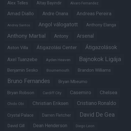
Alex Telles
Altay Bayindir
Alvaro Fernandez
Amad Diallo
Andre Onana
Andreas Pereira
Angol válogatott
Anthony Elanga
Andrey Santos
Anthony Martial
Arsenal
Antony
Átigazolások
Átigazolási Center
Aston Villa
Bajnokok Ligája
Axel Tuanzebe
Ayden Heaven
Benjamin Sesko
Brandon Williams
Bournemouth
Bruno Fernandes
Bryan Mbeumo
Casemiro
Chelsea
Bryan Robson
Cardiff City
Christian Eriksen
Cristiano Ronaldo
Chido Obi
David De Gea
Crystal Palace
Darren Fletcher
Dean Henderson
David Gill
Diego Leon