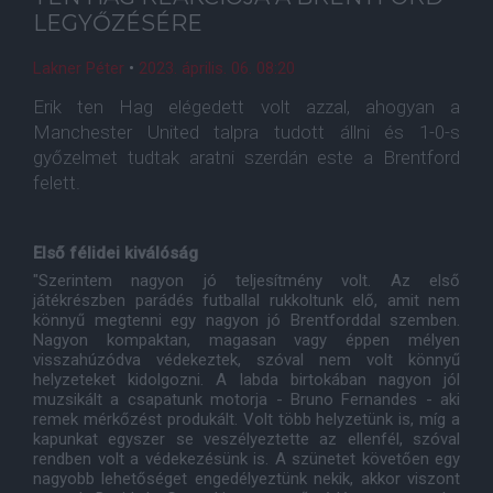
LEGYŐZÉSÉRE
Lakner Péter
•
2023. április. 06. 08:20
Erik ten Hag elégedett volt azzal, ahogyan a
Manchester United talpra tudott állni és 1-0-s
győzelmet tudtak aratni szerdán este a Brentford
felett.
Első félidei kiválóság
"Szerintem nagyon jó teljesítmény volt. Az első
játékrészben parádés futballal rukkoltunk elő, amit nem
könnyű megtenni egy nagyon jó Brentforddal szemben.
Nagyon kompaktan, magasan vagy éppen mélyen
visszahúzódva védekeztek, szóval nem volt könnyű
helyzeteket kidolgozni. A labda birtokában nagyon jól
muzsikált a csapatunk motorja - Bruno Fernandes - aki
remek mérkőzést produkált. Volt több helyzetünk is, míg a
kapunkat egyszer se veszélyeztette az ellenfél, szóval
rendben volt a védekezésünk is. A szünetet követően egy
nagyobb lehetőséget engedélyeztünk nekik, akkor viszont