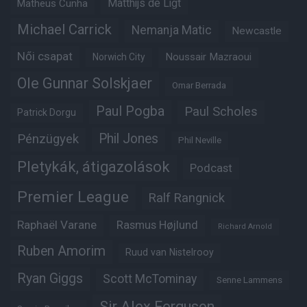
Matheus Cunha
Matthijs de Ligt
Michael Carrick
Nemanja Matic
Newcastle
Női csapat
Noussair Mazraoui
Norwich City
Ole Gunnar Solskjaer
Omar Berrada
Paul Pogba
Paul Scholes
Patrick Dorgu
Phil Jones
Pénzügyek
Phil Neville
Pletykák, átigazolások
Podcast
Premier League
Ralf Rangnick
Raphaël Varane
Rasmus Højlund
Richard Arnold
Ruben Amorim
Ruud van Nistelrooy
Ryan Giggs
Scott McTominay
Senne Lammens
Sir Alex Ferguson