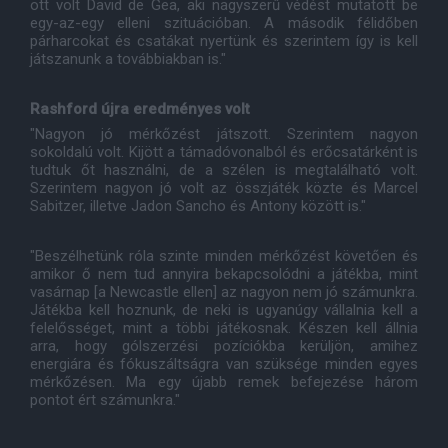
ott volt David de Gea, aki nagyszerű védést mutatott be
egy-az-egy elleni szituációban. A második félidőben
párharcokat és csatákat nyertünk és szerintem így is kell
játszanunk a továbbiakban is."
Rashford újra eredményes volt
"Nagyon jó mérkőzést játszott. Szerintem nagyon
sokoldalú volt. Kijött a támadóvonalból és erőcsatárként is
tudtuk őt használni, de a szélen is megtalálható volt.
Szerintem nagyon jó volt az összjáték közte és Marcel
Sabitzer, illetve Jadon Sancho és Antony között is."
"Beszélhetünk róla szinte minden mérkőzést követően és
amikor ő nem tud annyira bekapcsolódni a játékba, mint
vasárnap [a Newcastle ellen] az nagyon nem jó számunkra.
Játékba kell hoznunk, de neki is ugyanúgy vállalnia kell a
felelősséget, mint a többi játékosnak. Készen kell állnia
arra, hogy gólszerzési pozíciókba kerüljön, amihez
energiára és fókuszáltságra van szüksége minden egyes
mérkőzésen. Ma egy újabb remek befejezése három
pontot ért számunkra."