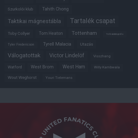
Tahith Chong
Szurkolói klub
Tartalék csapat
Taktikai mágnestábla
Tottenham
Tom Heaton
Toby Collyer
Trófeabibliográfia
Tyrell Malacia
Utazás
Tyler Fredericson
Válogatottak
Victor Lindelöf
Visszhang
West Ham
West Brom
Watford
Willy Kambwala
Wout Weghorst
Youri Tielemans