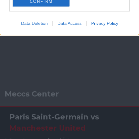
CONFIRM
Data Deletion
Data Access
Privacy Policy
Meccs Center
Paris Saint-Germain
vs
Manchester United