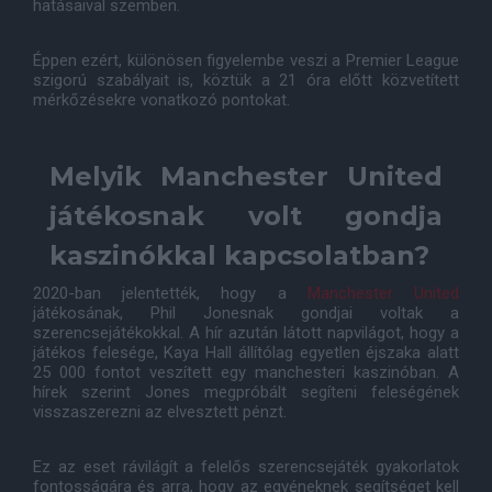
hatásaival szemben.
Éppen ezért, különösen figyelembe veszi a Premier League
szigorú szabályait is, köztük a 21 óra előtt közvetített
mérkőzésekre vonatkozó pontokat.
Melyik Manchester United
játékosnak volt gondja
kaszinókkal kapcsolatban?
2020-ban jelentették, hogy a
Manchester United
játékosának, Phil Jonesnak gondjai voltak a
szerencsejátékokkal. A hír azután látott napvilágot, hogy a
játékos felesége, Kaya Hall állítólag egyetlen éjszaka alatt
25 000 fontot veszített egy manchesteri kaszinóban. A
hírek szerint Jones megpróbált segíteni feleségének
visszaszerezni az elvesztett pénzt.
Ez az eset rávilágít a felelős szerencsejáték gyakorlatok
fontosságára és arra, hogy az egyéneknek segítséget kell