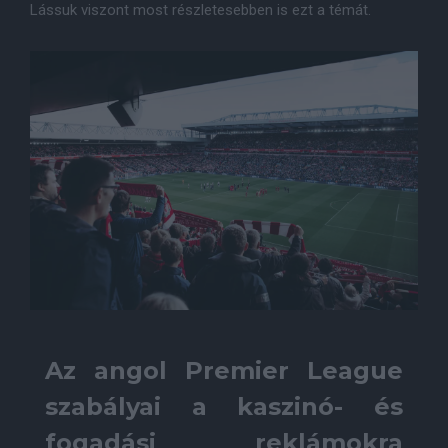
Lássuk viszont most részletesebben is ezt a témát.
Az angol Premier League
szabályai a kaszinó- és
fogadási reklámokra