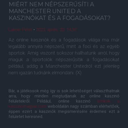
MIÉRT NEM NÉPSZERŰSÍTI A
MANCHESTER UNITED A
KASZINÓKAT ÉS A FOGADÁSOKAT?
Lakner Péter
•
2023. április. 20. 14:30
Az online kaszinók és a fogadások világa ma már
legalább annyira népszerű, mint a foci és az egyéb
sportok. Amíg viszont sokszor hallhatunk arról, hogy
maguk a sportolók népszerűsítik a fogadásokat
például, addig a Manchester Unitedról ezt jelenleg
nem igazán tudnánk elmondani. (X)
Bár, a játékosok még így is sok lehetőséget választhatnak
arra, hogy minden megtudjanak az online kaszinó
felületekről. Például, online kaszinó
kritikák a
kaszinomagyar.com
weboldalán nagy számban elérhetőek,
éppen ezért a kaszinók megismerésére érdemes ezt a
felületet keresned.