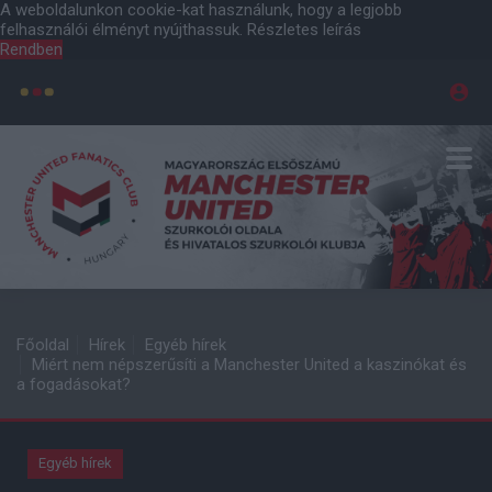
A weboldalunkon cookie-kat használunk, hogy a legjobb
felhasználói élményt nyújthassuk.
Részletes leírás
Rendben
Főoldal
Hírek
Egyéb hírek
Miért nem népszerűsíti a Manchester United a kaszinókat és
a fogadásokat?
Egyéb hírek