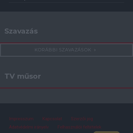
Szavazás
KORÁBBI SZAVAZÁSOK
TV műsor
Impresszum
Kapcsolat
Szerzői jog
Adatvédelmi irányelv
Felhasználói feltételek