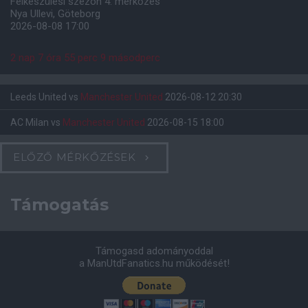
Felkészülési szezon 4. mérkőzés
Nya Ullevi, Göteborg
2026-08-08 17:00
2 nap 7 óra 55 perc 8 másodperc
Leeds United
vs
Manchester United
2026-08-12 20:30
AC Milan
vs
Manchester United
2026-08-15 18:00
ELŐZŐ MÉRKŐZÉSEK
Támogatás
Támogasd adományoddal
a ManUtdFanatics.hu működését!