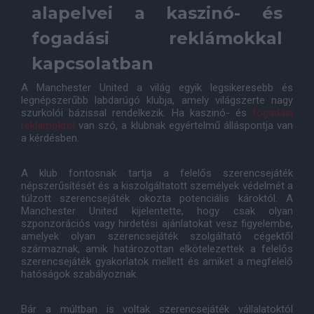
alapelvei a kaszinó- és
fogadási reklámokkal
kapcsolatban
A Manchester United a világ egyik legsikeresebb és
legnépszerűbb labdarúgó klubja, amely világszerte nagy
szurkolói bázissal rendelkezik. Ha kaszinó- és
fogadási
reklámokról
van szó, a klubnak egyértelmű álláspontja van
a kérdésben.
A klub fontosnak tartja a felelős szerencsejáték
népszerűsítését és a kiszolgáltatott személyek védelmét a
túlzott szerencsejáték okozta potenciális károktól. A
Manchester United kijelentette, hogy csak olyan
szponzorációs vagy hirdetési ajánlatokat vesz figyelembe,
amelyek olyan szerencsejáték szolgáltató cégektől
származnak, amik határozottan elkötelezettek a felelős
szerencsejáték gyakorlatok mellett és amiket a megfelelő
hatóságok szabályoznak.
Bár a múltban is voltak szerencsejáték vállalatoktól