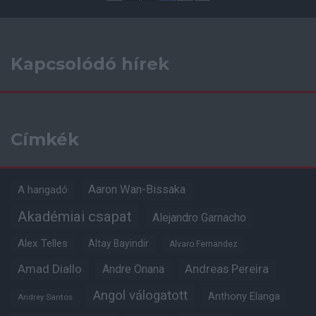
Kapcsolódó hírek
Címkék
Aaron Wan-Bissaka
A hangadó
Akadémiai csapat
Alejandro Garnacho
Alex Telles
Altay Bayindir
Alvaro Fernandez
Amad Diallo
Andre Onana
Andreas Pereira
Angol válogatott
Anthony Elanga
Andrey Santos