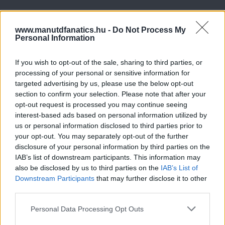
www.manutdfanatics.hu -
Do Not Process My
Personal Information
If you wish to opt-out of the sale, sharing to third parties, or
processing of your personal or sensitive information for
targeted advertising by us, please use the below opt-out
section to confirm your selection. Please note that after your
opt-out request is processed you may continue seeing
interest-based ads based on personal information utilized by
us or personal information disclosed to third parties prior to
your opt-out. You may separately opt-out of the further
disclosure of your personal information by third parties on the
IAB’s list of downstream participants. This information may
also be disclosed by us to third parties on the
IAB’s List of
Downstream Participants
that may further disclose it to other
third parties.
Please note that this website/app uses one or more Google
Personal Data Processing Opt Outs
services and may gather and store information including but