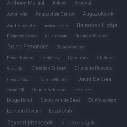
Anthony Martial
Arsenal
Antony
Átigazolások
Átigazolási Center
Aston Villa
Bajnokok Ligája
Axel Tuanzebe
Ayden Heaven
Benjamin Sesko
Brandon Williams
Bournemouth
Bruno Fernandes
Bryan Mbeumo
Casemiro
Chelsea
Bryan Robson
Cardiff City
Christian Eriksen
Cristiano Ronaldo
Chido Obi
David De Gea
Crystal Palace
Darren Fletcher
Dean Henderson
David Gill
Diego Leon
Diogo Dalot
Donny van de Beek
Ed Woodward
Edinson Cavani
Edzői stáb
Egykori játékosok
Érdekességek