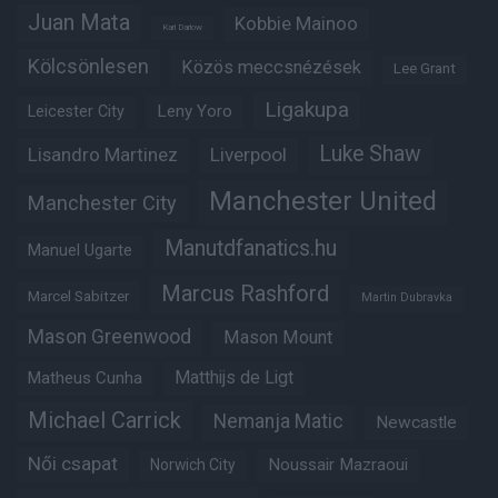
Juan Mata
Kobbie Mainoo
Karl Darlow
Kölcsönlesen
Közös meccsnézések
Lee Grant
Ligakupa
Leny Yoro
Leicester City
Luke Shaw
Lisandro Martinez
Liverpool
Manchester United
Manchester City
Manutdfanatics.hu
Manuel Ugarte
Marcus Rashford
Marcel Sabitzer
Martin Dubravka
Mason Greenwood
Mason Mount
Matheus Cunha
Matthijs de Ligt
Michael Carrick
Nemanja Matic
Newcastle
Női csapat
Noussair Mazraoui
Norwich City