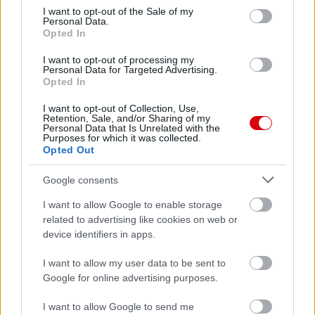
consent section.
I want to opt-out of the Sale of my
Felkészülési szezon 4. mérkőzés
Personal Data.
Nya Ullevi, Göteborg
Opted In
2026-08-08 17:00
I want to opt-out of processing my
Personal Data for Targeted Advertising.
1 nap 10 óra 11 perc 50 másodperc
Opted In
I want to opt-out of Collection, Use,
Leeds United
vs
Manchester United
2026-08-12 20:30
Retention, Sale, and/or Sharing of my
Personal Data that Is Unrelated with the
Purposes for which it was collected.
AC Milan
vs
Manchester United
2026-08-15 18:00
Opted Out
ELŐZŐ MÉRKŐZÉSEK
Google consents
I want to allow Google to enable storage
related to advertising like cookies on web or
Támogatás
device identifiers in apps.
I want to allow my user data to be sent to
Támogasd adományoddal
Google for online advertising purposes.
a ManUtdFanatics.hu működését!
I want to allow Google to send me