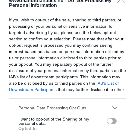
www.manutdfanatics.hu -
Do Not Process My
Personal Information
If you wish to opt-out of the sale, sharing to third parties, or
processing of your personal or sensitive information for
targeted advertising by us, please use the below opt-out
section to confirm your selection. Please note that after your
opt-out request is processed you may continue seeing
interest-based ads based on personal information utilized by
us or personal information disclosed to third parties prior to
your opt-out. You may separately opt-out of the further
disclosure of your personal information by third parties on the
IAB’s list of downstream participants. This information may
also be disclosed by us to third parties on the
IAB’s List of
Downstream Participants
that may further disclose it to other
third parties.
Meccs Center
Please note that this website/app uses one or more Google
Personal Data Processing Opt Outs
services and may gather and store information including but
not limited to your visit or usage behaviour. You may click to
I want to opt-out of the Sharing of my
Paris Saint-Germain
vs
personal data.
grant or deny consent to Google and its third-party tags to
Opted In
Manchester United
use your data for below specified purposes in below Google