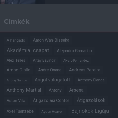
Címkék
Aaron Wan-Bissaka
A hangadó
Akadémiai csapat
Alejandro Garnacho
Alex Telles
Altay Bayindir
Alvaro Fernandez
Amad Diallo
Andre Onana
Andreas Pereira
Angol válogatott
Anthony Elanga
Andrey Santos
Anthony Martial
Arsenal
Antony
Átigazolások
Átigazolási Center
Aston Villa
Bajnokok Ligája
Axel Tuanzebe
Ayden Heaven