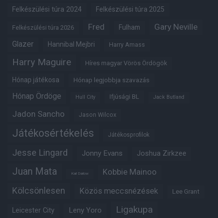
Felkészülési túra 2024
Felkészülési túra 2025
Fred
Gary Neville
Fulham
Felkészülési túra 2026
Glazer
Hannibal Mejbri
Harry Amass
Harry Maguire
Híres magyar Vörös Ördögök
Hónap játékosa
Hónap legjobbja szavazás
Hónap Ördöge
Ifjúsági BL
Hull City
Jack Butland
Jadon Sancho
Jason Wilcox
Játékosértékelés
Játékosprofilok
Jesse Lingard
Jonny Evans
Joshua Zirkzee
Juan Mata
Kobbie Mainoo
Karl Darlow
Kölcsönlesen
Közös meccsnézések
Lee Grant
Ligakupa
Leny Yoro
Leicester City