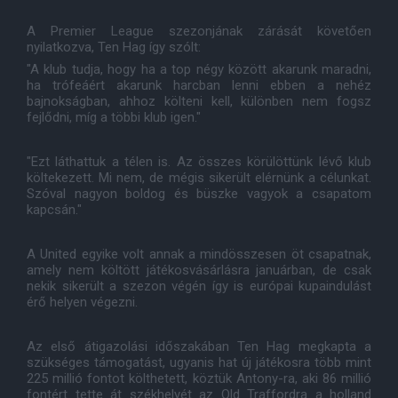
A Premier League szezonjának zárását követően
nyilatkozva, Ten Hag így szólt:
"A klub tudja, hogy ha a top négy között akarunk maradni,
ha trófeáért akarunk harcban lenni ebben a nehéz
bajnokságban, ahhoz költeni kell, különben nem fogsz
fejlődni, míg a többi klub igen."
"Ezt láthattuk a télen is. Az összes körülöttünk lévő klub
költekezett. Mi nem, de mégis sikerült elérnünk a célunkat.
Szóval nagyon boldog és büszke vagyok a csapatom
kapcsán."
A United egyike volt annak a mindösszesen öt csapatnak,
amely nem költött játékosvásárlásra januárban, de csak
nekik sikerült a szezon végén így is európai kupaindulást
érő helyen végezni.
Az első átigazolási időszakában Ten Hag megkapta a
szükséges támogatást, ugyanis hat új játékosra több mint
225 millió fontot költhetett, köztük Antony-ra, aki 86 millió
fontért tette át székhelyét az Old Traffordra a holland