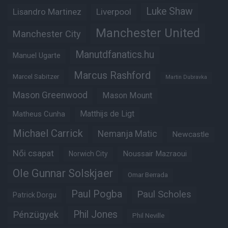
Luke Shaw
Lisandro Martinez
Liverpool
Manchester United
Manchester City
Manutdfanatics.hu
Manuel Ugarte
Marcus Rashford
Marcel Sabitzer
Martin Dubravka
Mason Greenwood
Mason Mount
Matheus Cunha
Matthijs de Ligt
Michael Carrick
Nemanja Matic
Newcastle
Női csapat
Noussair Mazraoui
Norwich City
Ole Gunnar Solskjaer
Omar Berrada
Paul Pogba
Paul Scholes
Patrick Dorgu
Phil Jones
Pénzügyek
Phil Neville