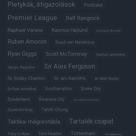
Pletykák, átigazolások
Podcast
Premier League
Ralf Rangnick
Raphaël Varane
Rasmus Højlund
Richard Arnold
Ruben Amorim
Ruud van Nistelrooy
Ryan Giggs
Scott McTominay
Senne Lammens
Sir Alex Ferguson
Sergio Reguilon
Sir Bobby Charlton
Sir Jim Ratcliffe
Sir Matt Busby
Southampton
Stoke City
Sofyan Amrabat
Sunderland
Swansea City
Szurkoló szemmel
Tahith Chong
Szurkolói klub
Tartalék csapat
Taktikai mágnestábla
Tottenham
Tom Heaton
Toby Collyer
Trófeabibliográfia