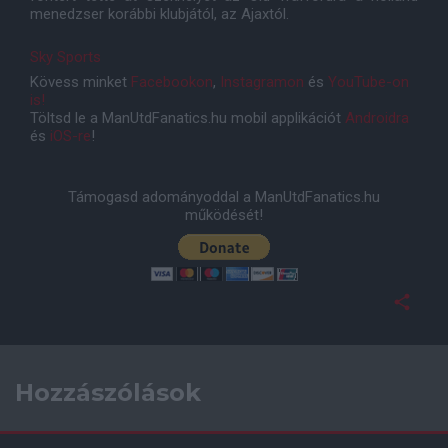
menedzser korábbi klubjától, az Ajaxtól.
Sky Sports
Kövess minket
Facebookon
,
Instagramon
és
YouTube-on
is!
Töltsd le a ManUtdFanatics.hu mobil applikációt
Androidra
és
iOS-re
!
Támogasd adományoddal a ManUtdFanatics.hu
működését!
Hozzászólások