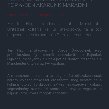
TOP 4-BEN AKARUNK MARADNI
Lakner Péter
•
2023. május. 29. 13:00
Erik ten Hag elmondása szerint a Manchester
Unitednek költenie kell új játékosokra, ha a top
négyben akarnak maradni a Premier League-ben.
Ten Hag irányításával a Vörös Ördögöknek első
próbálkozásra újra sikerült visszakerülni a Bajnokok
Ligájába, megnyerték a Ligakupát és döntőt játszanak a a
Manchester City-vel az FA-kupában.
A menedzser azonban a téli átigazolási időszakban csak
három kölcsönjátékossal erősíthette meg keretét és a
Fulham utolsó fordulóbeli 2-1-es legyőzésével kiakault
végeredmény szerint 14 pontos hátrányban végeztek a
bajnok városi rivális mögött a tabellán.