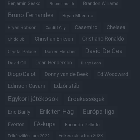
Benjamin Sesko
Brandon Williams
Bournemouth
Bruno Fernandes
Bryan Mbeumo
Casemiro
Chelsea
Bryan Robson
Cardiff City
Christian Eriksen
Cristiano Ronaldo
Chido Obi
David De Gea
Crystal Palace
Darren Fletcher
Dean Henderson
David Gill
Diego Leon
Diogo Dalot
Donny van de Beek
Ed Woodward
Edinson Cavani
Edzői stáb
Egykori játékosok
Érdekességek
Erik ten Hag
Európa-liga
Eric Bailly
FA-kupa
Everton
Facundo Pellistri
Felkészülési túra 2022
Felkészülési túra 2023