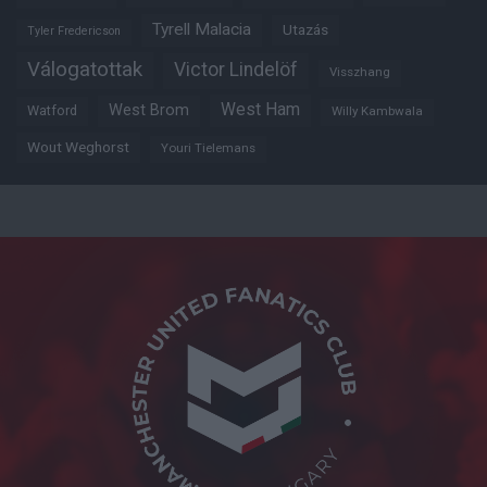
Tyrell Malacia
Utazás
Tyler Fredericson
Válogatottak
Victor Lindelöf
Visszhang
West Ham
West Brom
Watford
Willy Kambwala
Wout Weghorst
Youri Tielemans