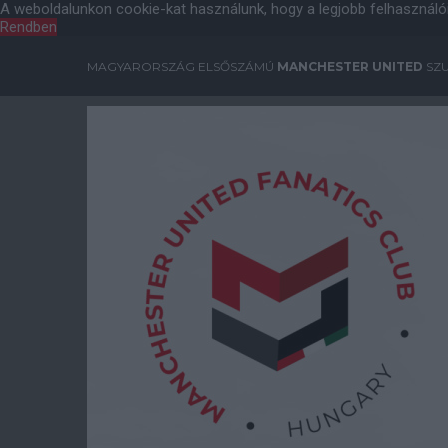
A weboldalunkon cookie-kat használunk, hogy a legjobb felhasználó
Rendben
MAGYARORSZÁG ELSŐSZÁMÚ
MANCHESTER UNITED
SZU