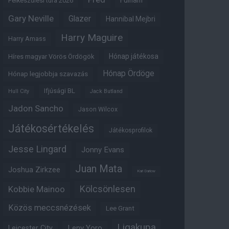
Fulham
Felkészülési túra 2026
Gary Neville
Glazer
Hannibal Mejbri
Harry Maguire
Harry Amass
Hónap játékosa
Híres magyar Vörös Ördögök
Hónap Ördöge
Hónap legjobbja szavazás
Ifjúsági BL
Hull City
Jack Butland
Jadon Sancho
Jason Wilcox
Játékosértékelés
Játékosprofilok
Jesse Lingard
Jonny Evans
Juan Mata
Joshua Zirkzee
Karl Darlow
Kölcsönlesen
Kobbie Mainoo
Közös meccsnézések
Lee Grant
Ligakupa
Leny Yoro
Leicester City