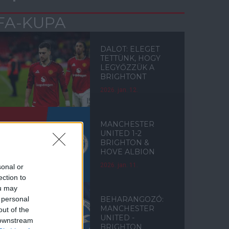
FA-KUPA
DALOT: ELEGET
TETTÜNK, HOGY
LEGYŐZZÜK A
BRIGHTONT
2026. jan. 12.
MANCHESTER
UNITED 1-2
BRIGHTON &
HOVE ALBION
2026. jan. 11.
sonal or
ection to
ou may
 personal
BEHARANGOZÓ:
MANCHESTER
out of the
UNITED -
 downstream
BRIGHTON