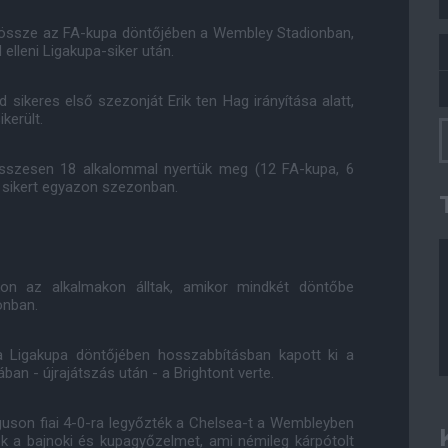
 össze az FA-kupa döntőjében a Wembley Stadionban,
elleni Ligakupa-siker után.
sikeres első szezonját Erik ten Hag irányítása alatt,
került.
összesen 18 alkalommal nyertük meg (12 FA-kupa, 6
 sikert egyazon szezonban.
kon az alkalmakon álltak, amikor mindkét döntőbe
onban.
 Ligakupa döntőjében hosszabbításban kapott ki a
an - újrajátszás után - a Brightont verte.
rguson fiai 4-0-ra legyőzték a Chelsea-t a Wembleyben
ék a bajnoki és kupagyőzelmet, ami némileg kárpótolt