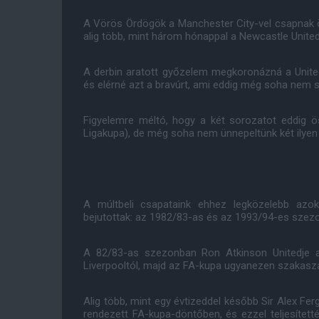
A Vörös Ördögök a Manchester City-vel csapnak
alig több, mint három hónappal a Newcastle United 
A derbin aratott győzelem megkoronázná a United 
és elérné azt a bravúrt, ami eddig még soha nem si
Figyelemre méltó, hogy a két sorozatot eddig 
Ligakupa), de még soha nem ünnepeltünk két ilyen
A múltbeli csapataink ehhez legközelebb azo
bejutottak: az 1982/83-as és az 1993/94-es szez
A 82/83-as szezonban Ron Atkinson Unitedje a
Liverpooltól, majd az FA-kupa ugyanezen szakaszáb
Alig több, mint egy évtizeddel később Sir Alex Fe
rendezett FA-kupa-döntőben, és ezzel teljesített