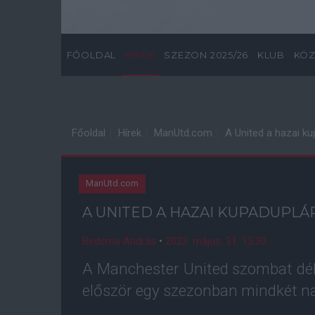
FŐOLDAL
HÍREK
SZEZON 2025/26
KLUB
KÖZ
Főoldal
Hírek
ManUtd.com
A United a hazai ku
ManUtd.com
A UNITED A HAZAI KUPADUPLÁ
Bederna András
•
2023. május. 31. 15:30
A Manchester United szombat délu
először egy szezonban mindkét n