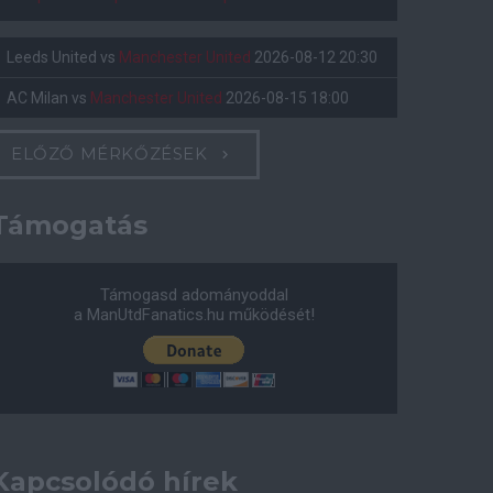
Leeds United
vs
Manchester United
2026-08-12 20:30
AC Milan
vs
Manchester United
2026-08-15 18:00
ELŐZŐ MÉRKŐZÉSEK
Támogatás
Támogasd adományoddal
a ManUtdFanatics.hu működését!
Kapcsolódó hírek