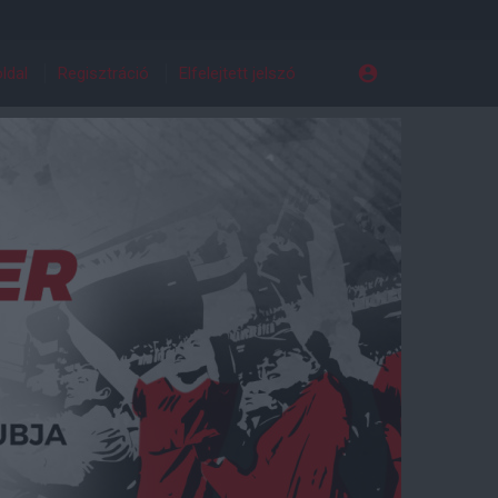
ldal
Regisztráció
Elfelejtett jelszó