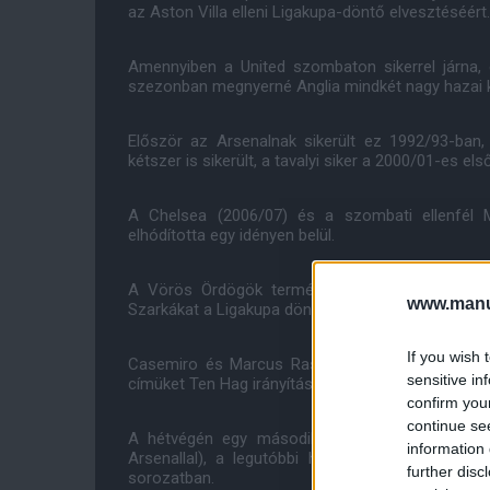
az Aston Villa elleni Ligakupa-döntő elvesztéséért.
Amennyiben a United szombaton sikerrel járna,
szezonban megnyerné Anglia mindkét nagy hazai k
Először az Arsenalnak sikerült ez 1992/93-ban,
kétszer is sikerült, a tavalyi siker a 2000/01-es el
A Chelsea (2006/07) és a szombati ellenfél M
elhódította egy idényen belül.
A Vörös Ördögök természetesen a munka felét 
www.manut
Szarkákat a Ligakupa döntőjében.
If you wish 
Casemiro és Marcus Rashford első félidei gólj
sensitive in
címüket Ten Hag irányítása alatt.
confirm you
continue se
A hétvégén egy második is jöhet, amikor a 21
information 
Arsenallal), a legutóbbi hét manchesteri derb
further disc
sorozatban.