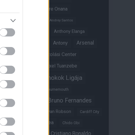
Amad Diallo
Andre Onana
Andreas Pereira
Andrey Santos
Angol válogatott
Anthony Elanga
Anthony Martial
Arsenal
Antony
Átigazolási Center
Aston Villa
Átigazolások
Axel Tuanzebe
Bajnokok Ligája
Ayden Heaven
Benjamin Sesko
Bournemouth
Bruno Fernandes
Brandon Williams
Bryan Mbeumo
Bryan Robson
Cardiff City
Casemiro
Chelsea
Chido Obi
Christian Eriksen
Cristiano Ronaldo