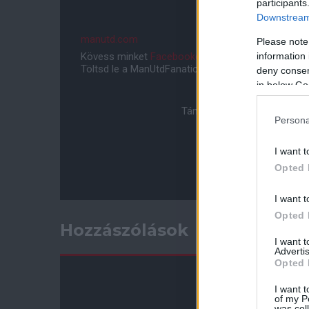
participants
Downstream 
manutd.com
Please note
information 
Kövess minket
Facebookon
,
Instagramon
és
YouT
Töltsd le a ManUtdFanatics.hu mobil applikációt
An
deny consent
in below Go
Támogasd adományoddal a 
Persona
I want t
Opted 
I want t
Opted 
Hozzászólások
I want 
Advertis
Opted 
I want t
of my P
was col