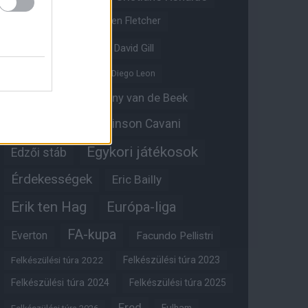
Crystal Palace
Darren Fletcher
David De Gea
David Gill
Dean Henderson
Diego Leon
Diogo Dalot
Donny van de Beek
Edinson Cavani
Ed Woodward
Egykori játékosok
Edzői stáb
Érdekességek
Eric Bailly
Erik ten Hag
Európa-liga
FA-kupa
Everton
Facundo Pellistri
Felkészülési túra 2022
Felkészülési túra 2023
Felkészülési túra 2024
Felkészülési túra 2025
Fred