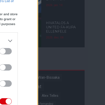
B’s List of
2026. jan. 10.
er and store
to grant or
HIVATALOS A
ed purposes
UNITED FA-KUPA
ELLENFELE
2025. dec. 08.
Címkék
Aaron Wan-Bissaka
A hangadó
Akadémiai csapat
Alejandro Garnacho
Alex Telles
Altay Bayindir
Alvaro Fernandez