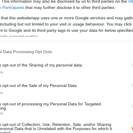
. This information may also be disclosed by us to third parties on the
IA
Participants
that may further disclose it to other third parties.
 that this website/app uses one or more Google services and may gath
including but not limited to your visit or usage behaviour. You may click 
ube-on is!
droidra
és
iOS-re
!
 to Google and its third-party tags to use your data for below specifi
ogle consent section.
ManUtdFanatics.hu működését!
l Data Processing Opt Outs
o opt-out of the Sharing of my personal data.
In
o opt-out of the Sale of my Personal Data.
In
to opt-out of processing my Personal Data for Targeted
ing.
In
o opt-out of Collection, Use, Retention, Sale, and/or Sharing
ersonal Data that Is Unrelated with the Purposes for which it
lected.