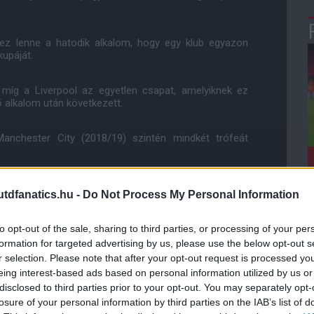
 ez lenne a hatodik alkalom, hogy egy klub egyazon
upáját.
 míg a Liverpool az egyetlen csapat, amelyiknek ez
ső alkalom után következett.
anchester City (2018/19) szintén mindkét trófeát
elvégezték, miután februárban 2-0-ra legyőzték a
dfanatics.hu -
Do Not Process My Personal Information
to opt-out of the sale, sharing to third parties, or processing of your per
ai elegendőek voltak ahhoz, hogy megszerezzék első
formation for targeted advertising by us, please use the below opt-out s
r selection. Please note that after your opt-out request is processed y
eing interest-based ads based on personal information utilized by us or
. FA-kupa-döntőnket játsszuk (ez közös rekord az
disclosed to third parties prior to your opt-out. You may separately opt-
in pedig a hatodik győzelmünkre törekszünk ebben a
losure of your personal information by third parties on the IAB’s list of