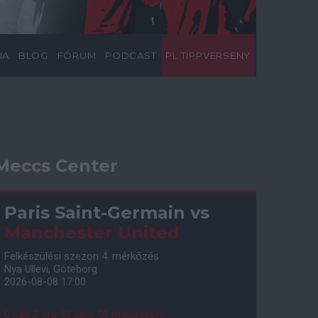
IA
BLOG
FÓRUM
PODCAST
PL TIPPVERSENY
Meccs Center
Paris Saint-Germain
vs
Manchester United
Felkészülési szezon 4. mérkőzés
Nya Ullevi, Göteborg
2026-08-08 17:00
0 nap 2 óra 43 perc 49 másodperc