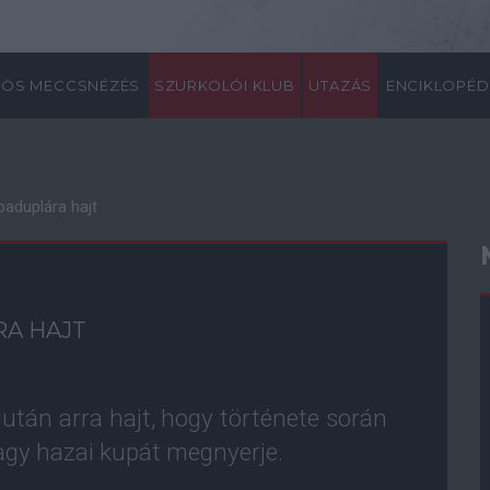
ÖS MECCSNÉZÉS
SZURKOLÓI KLUB
UTAZÁS
ENCIKLOPÉD
paduplára hajt
RA HAJT
tán arra hajt, hogy története során
agy hazai kupát megnyerje.