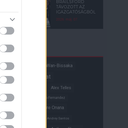
BRAILSFORD
TÁVOZOTT AZ
IGAZGATÓSÁGBÓL
2026. máj. 07.
Címkék
Aaron Wan-Bissaka
A hangadó
Akadémiai csapat
Alejandro Garnacho
Alex Telles
Altay Bayindir
Alvaro Fernandez
Amad Diallo
Andre Onana
Andreas Pereira
Andrey Santos