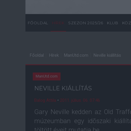
FŐOLDAL
HÍREK
SZEZON 2025/26
KLUB
KÖZ
Főoldal
Hírek
ManUtd.com
Neville kiállítás
ManUtd.com
NEVILLE KIÁLLÍTÁS
Balog Attila
•
2011. július. 06. 07:46
Gary Neville kedden az Old Traf
múzeumban egy idõszaki kiállí
töltött éveit mutatja be.