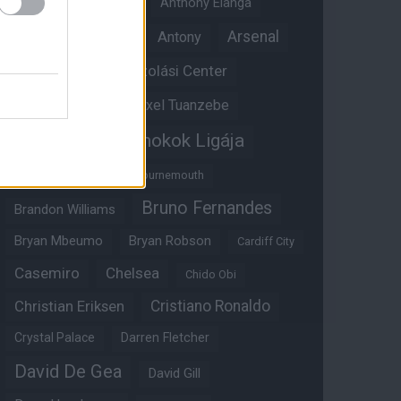
Angol válogatott
Anthony Elanga
Anthony Martial
Arsenal
Antony
Átigazolási Center
Aston Villa
Átigazolások
Axel Tuanzebe
Bajnokok Ligája
Ayden Heaven
Benjamin Sesko
Bournemouth
Bruno Fernandes
Brandon Williams
Bryan Mbeumo
Bryan Robson
Cardiff City
Casemiro
Chelsea
Chido Obi
Christian Eriksen
Cristiano Ronaldo
Crystal Palace
Darren Fletcher
David De Gea
David Gill