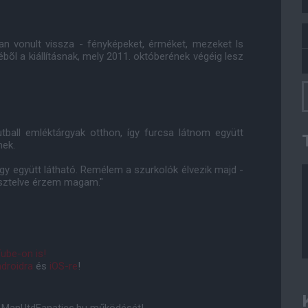
an vonult vissza - fényképeket, érméket, mezeket ls
l a kiállításnak, mely 2011. októberének végéig lesz
ball emléktárgyak otthon, így furcsa látnom együtt
nek.
y együtt látható. Remélem a szurkolók élvezik majd -
isztelve érzem magam."
ube-on is!
droidra
és
iOS-re
!