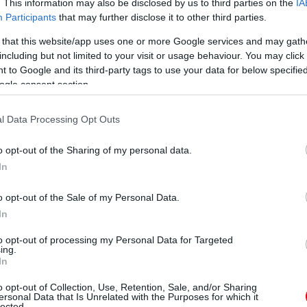
. This information may also be disclosed by us to third parties on the
IA
Participants
that may further disclose it to other third parties.
 that this website/app uses one or more Google services and may gath
including but not limited to your visit or usage behaviour. You may click 
 to Google and its third-party tags to use your data for below specifi
ogle consent section.
l Data Processing Opt Outs
o opt-out of the Sharing of my personal data.
In
o opt-out of the Sale of my Personal Data.
In
to opt-out of processing my Personal Data for Targeted
ing.
In
o opt-out of Collection, Use, Retention, Sale, and/or Sharing
ersonal Data that Is Unrelated with the Purposes for which it
lected.