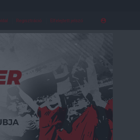
ldal
Regisztráció
Elfelejtett jelszó