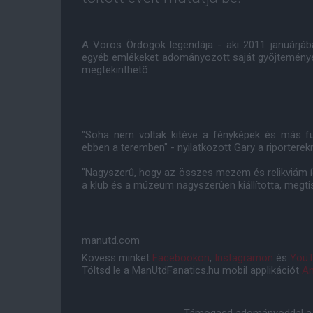
A Vörös Ördögök legendája - aki 2011 januárjáb
egyéb emlékeket adományozott saját gyõjteményébõ
megtekinthetõ.
"Soha nem voltak kitéve a fényképek és más fut
ebben a teremben" - nyilatkozott Gary a riporterek
"Nagyszerû, hogy az összes mezem és relikviám íg
a klub és a múzeum nagyszerûen kiállította, megt
manutd.com
Kövess minket
Facebookon
,
Instagramon
és
YouT
Töltsd le a ManUtdFanatics.hu mobil applikációt
An