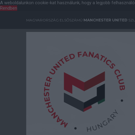
A weboldalunkon cookie-kat használunk, hogy a legjobb felhasználó
Rendben
MAGYARORSZÁG ELSŐSZÁMÚ
MANCHESTER UNITED
SZU