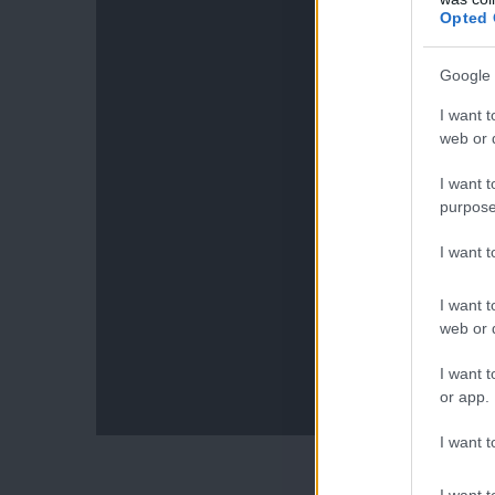
Opted 
Google 
I want t
web or d
I want t
purpose
I want 
I want t
web or d
I want t
or app.
I want t
I want t