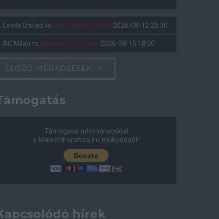
Leeds United
vs
Manchester United
2026-08-12 20:30
AC Milan
vs
Manchester United
2026-08-15 18:00
ELŐZŐ MÉRKŐZÉSEK
Támogatás
Támogasd adományoddal
a ManUtdFanatics.hu működését!
Kapcsolódó hírek