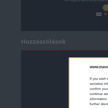
Támogasd adományoddal a 
Hozzászólások
www.manut
If you wish 
sensitive in
confirm you
continue se
information 
further disc