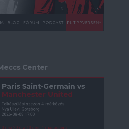
IA
BLOG
FÓRUM
PODCAST
PL TIPPVERSENY
Meccs Center
Paris Saint-Germain
vs
Manchester United
Felkészülési szezon 4. mérkőzés
Nya Ullevi, Göteborg
2026-08-08 17:00
0 nap 20 óra 13 perc 0 másodperc