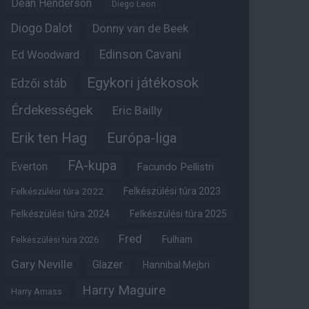
Dean Henderson
Diego Leon
Diogo Dalot
Donny van de Beek
Edinson Cavani
Ed Woodward
Egykori játékosok
Edzői stáb
Érdekességek
Eric Bailly
Erik ten Hag
Európa-liga
FA-kupa
Everton
Facundo Pellistri
Felkészülési túra 2022
Felkészülési túra 2023
Felkészülési túra 2024
Felkészülési túra 2025
Fred
Fulham
Felkészülési túra 2026
Gary Neville
Glazer
Hannibal Mejbri
Harry Maguire
Harry Amass