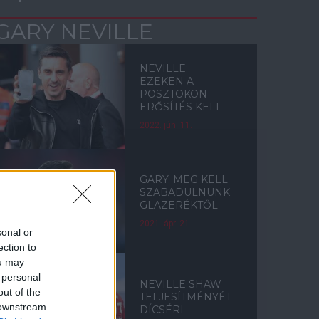
GARY NEVILLE
NEVILLE:
EZEKEN A
POSZTOKON
ERŐSÍTÉS KELL
2022. jún. 11.
GARY: MEG KELL
SZABADULNUNK
GLAZERÉKTŐL
2021. ápr. 21.
sonal or
ection to
ou may
 personal
NEVILLE SHAW
out of the
TELJESÍTMÉNYÉT
 downstream
DÍCSÉRI