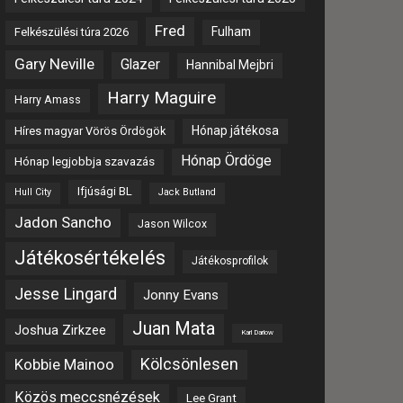
Fred
Fulham
Felkészülési túra 2026
Gary Neville
Glazer
Hannibal Mejbri
Harry Maguire
Harry Amass
Hónap játékosa
Híres magyar Vörös Ördögök
Hónap Ördöge
Hónap legjobbja szavazás
Ifjúsági BL
Hull City
Jack Butland
Jadon Sancho
Jason Wilcox
Játékosértékelés
Játékosprofilok
Jesse Lingard
Jonny Evans
Juan Mata
Joshua Zirkzee
Karl Darlow
Kölcsönlesen
Kobbie Mainoo
Közös meccsnézések
Lee Grant