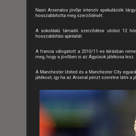
Nasri Arsenalos jövõje intenzív spekulációk tár
hosszabbította meg szerzõdését.
A sokoldalú támadó szerzõdése utolsó 12 hónap
hosszabbítási ajánlatát.
A francia válogatott a 2010/11-es kiírásban reme
meg, hogy a jövõben is az Ágyúsok játékosa lesz.
A Manchester United és a Manchester City egyarán
játékost, így ha az Arsenal pénzt szeretne látni a 