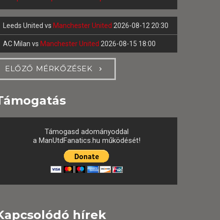
Leeds United
vs
Manchester United
2026-08-12 20:30
AC Milan
vs
Manchester United
2026-08-15 18:00
ELŐZŐ MÉRKŐZÉSEK
Támogatás
Támogasd adományoddal
a ManUtdFanatics.hu működését!
Kapcsolódó hírek