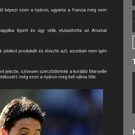
gyát képezi ezen a nyáron, ugyanis a francia még nem
jába lépett és úgy vélik, elutasította az Arsenal
k játékot produkált és élvezte azt, azonban nem ígéri
t jelezte, szívesen szerzõdtetnék a korábbi Marseille
játékosért, még ezen a nyáron meg kell válnia tõle.