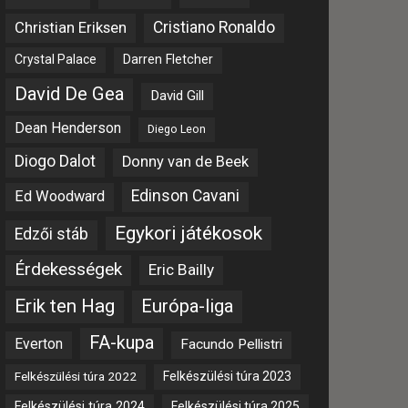
Christian Eriksen
Cristiano Ronaldo
Crystal Palace
Darren Fletcher
David De Gea
David Gill
Dean Henderson
Diego Leon
Diogo Dalot
Donny van de Beek
Edinson Cavani
Ed Woodward
Egykori játékosok
Edzői stáb
Érdekességek
Eric Bailly
Erik ten Hag
Európa-liga
FA-kupa
Everton
Facundo Pellistri
Felkészülési túra 2022
Felkészülési túra 2023
Felkészülési túra 2024
Felkészülési túra 2025