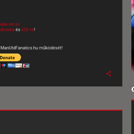
ube-on is!
droidra
és
iOS-re
!
ManUtdFanatics.hu működését!