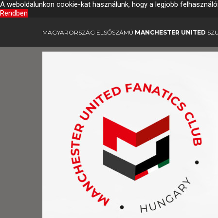
A weboldalunkon cookie-kat használunk, hogy a legjobb felhasználó
Rendben
MAGYARORSZÁG ELSŐSZÁMÚ
MANCHESTER UNITED
SZU