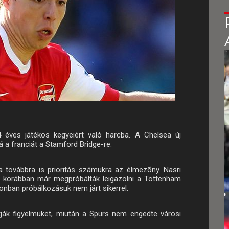
éves játékos kegyeiért való harcba. A Chelsea új
 a franciát a Stamford Bridge-re.
a továbbra is prioritás számukra az élmezõny. Nasri
l korábban már megpróbálták leigazolni a Tottenham
onban próbálkozásuk nem járt sikerrel.
tják figyelmüket, miután a Spurs nem engedte városi