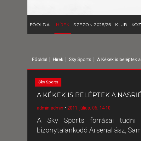
FŐOLDAL
HÍREK
SZEZON 2025/26
KLUB
KÖZ
Főoldal
Hírek
Sky Sports
A Kékek is beléptek a
Sky Sports
A KÉKEK IS BELÉPTEK A NASR
admin admin
•
2011. július. 06. 14:10
A Sky Sports forrásai tudni 
bizonytalankodó Arsenal ász, Sami