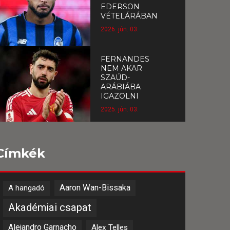
EDERSON
VÉTELÁRÁBAN
2026. jún. 03.
FERNANDES
NEM AKAR
SZAÚD-
ARÁBIÁBA
IGAZOLNI
2025. jún. 03.
Címkék
Aaron Wan-Bissaka
A hangadó
Akadémiai csapat
Alejandro Garnacho
Alex Telles