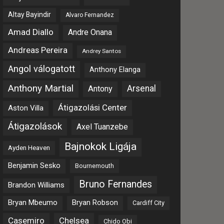
Altay Bayindir
Alvaro Fernandez
Amad Diallo
Andre Onana
Andreas Pereira
Andrey Santos
Angol válogatott
Anthony Elanga
Anthony Martial
Arsenal
Antony
Átigazolási Center
Aston Villa
Átigazolások
Axel Tuanzebe
Bajnokok Ligája
Ayden Heaven
Benjamin Sesko
Bournemouth
Bruno Fernandes
Brandon Williams
Bryan Mbeumo
Bryan Robson
Cardiff City
Casemiro
Chelsea
Chido Obi