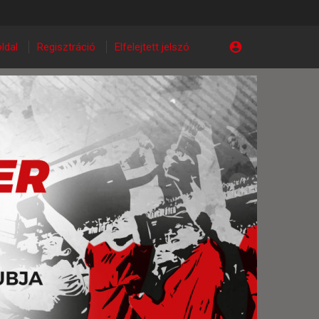
ldal
Regisztráció
Elfelejtett jelszó