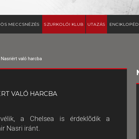
ÖS MECCSNÉZÉS
SZURKOLÓI KLUB
UTAZÁS
ENCIKLOPÉD
 Nasriért való harcba
IÉRT VALÓ HARCBA
vélik, a Chelsea is érdeklõdik a
r Nasri iránt.