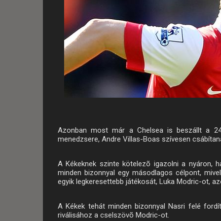
Azonban most már a Chelsea is beszállt a 24 
menedzsere, Andre Villas-Boas szívesen csábítaná
A Kékeknek szinte kötelezõ igazolni a nyáron, h
minden bizonnyal egy másodlagos célpont, mive
egyik legkeresettebb játékosát, Luka Modric-ot, az
A Kékek tehát minden bizonnyal Nasri felé fordí
riválisához a cselszövõ Modric-ot.