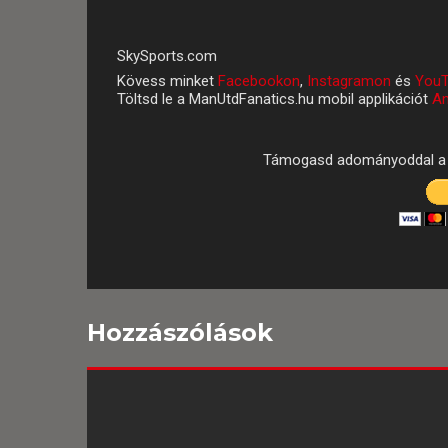
SkySports.com
Kövess minket
Facebookon
,
Instagramon
és
YouT
Töltsd le a ManUtdFanatics.hu mobil applikációt
An
Támogasd adományoddal a 
Hozzászólások