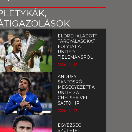
PLETYKÁK,
ÁTIGAZOLÁSOK
ELŐREHALADOTT
TÁRGYALÁSOKAT
FOLYTAT A
UNITED
TIELEMANSRÓL
2026. júl. 13.
ANDREY
SANTOSRÓL
MEGEGYEZETT A
UNITED A
CHELSEA-VEL -
SAJTÓHÍR
2026. júl. 08.
EGYEZSÉG
SZÜLETETT