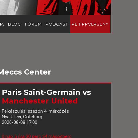
IA
BLOG
FÓRUM
PODCAST
PL TIPPVERSENY
Meccs Center
Paris Saint-Germain
vs
Manchester United
Felkészülési szezon 4. mérkőzés
Nya Ullevi, Göteborg
2026-08-08 17:00
0 nap 5 óra 30 perc 53 másodperc