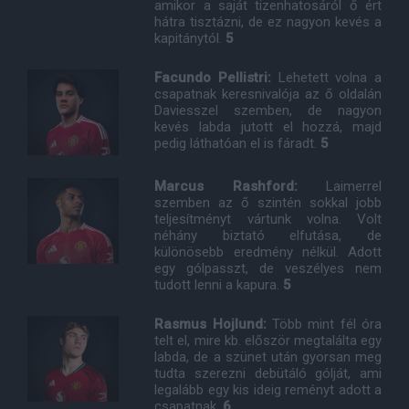
amikor a saját tizenhatosáról ő ért
hátra tisztázni, de ez nagyon kevés a
kapitánytól.
5
Facundo Pellistri:
Lehetett volna a
csapatnak keresnivalója az ő oldalán
Daviesszel szemben, de nagyon
kevés labda jutott el hozzá, majd
pedig láthatóan el is fáradt.
5
Marcus Rashford:
Laimerrel
szemben az ő szintén sokkal jobb
teljesítményt vártunk volna. Volt
néhány biztató elfutása, de
különösebb eredmény nélkül. Adott
egy gólpasszt, de veszélyes nem
tudott lenni a kapura.
5
Rasmus Hojlund:
Több mint fél óra
telt el, mire kb. először megtalálta egy
labda, de a szünet után gyorsan meg
tudta szerezni debütáló gólját, ami
legalább egy kis ideig reményt adott a
csapatnak.
6