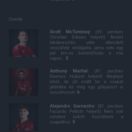
Cserék:
Scott McTominay:
(69. percben
Christian Eriksen helyett) Amiért
labdavesztés után elkezdett
visszafelé sétálgatni, járna neki egy
pár km-es büntetőfutás a mai
napon...
5
Anthony Martial:
(81. percben
Rasmus Hojlund helyett) Meglepő
lehet, de jól szállt be a csapat
játékába és még egy gólpasszt is
összehozott.
6
Alejandro Garnacho:
(81. percben
Facundo Pellistri helyett) Nem sok
mindent tudott hozzátenni a
csapathoz.
5