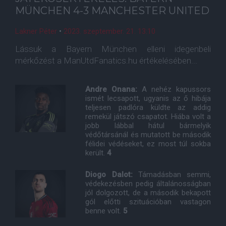
MÜNCHEN 4-3 MANCHESTER UNITED
Lakner Péter
•
2023. szeptember. 21. 13:10
Lássuk a Bayern München elleni idegenbeli
mérkőzést a ManUtdFanatics.hu értékelésében...
Andre Onana:
A nehéz kapussors
ismét lecsapott, ugyanis az ő hibája
teljesen padlóra küldte az addig
remekül játszó csapatot. Hiába volt a
jobb lábbal hátul bármelyik
védőtársánál és mutatott be második
félidei védéseket, ez most túl sokba
került.
4
Diogo Dalot:
Támadásban semmi,
védekezésben pedig általánosságban
jól dolgozott, de a második bekapott
gól előtti szituációban vastagon
benne volt.
5