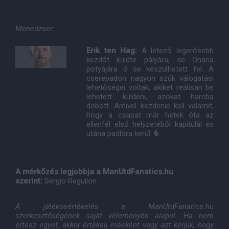
Menedzser:
Erik ten Hag:
A létező legerősebb
kezdőt küldte pályára, de Onana
potyájára ő se készülhetett fel. A
cserepadon nagyon szűk válogatási
lehetőségei voltak, akiket reálisan be
lehetett küldeni, azokat harcba
dobott. Amivel kezdenie kell valamit,
hogy a csapat már hetek óta az
ellenfél első helyzetéből kapitulál és
utána padlóra kerül.
6
A mérkőzés legjobbja a ManUtdFanatics.hu
szerint:
Sergio Reguilon
A játékosértékelés a ManUtdFanatics.hu
szerkesztőségének saját véleményén alapul. Ha nem
értesz egyet, akkor értékelj másként vagy azt kérjük, hogy