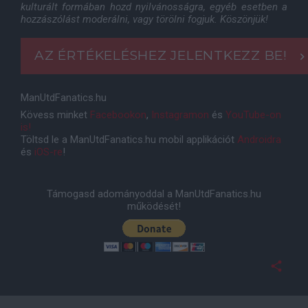
kulturált formában hozd nyilvánosságra, egyéb esetben a
hozzászólást moderálni, vagy törölni fogjuk. Köszönjük!
AZ ÉRTÉKELÉSHEZ JELENTKEZZ BE!
ManUtdFanatics.hu
Kövess minket
Facebookon
,
Instagramon
és
YouTube-on
is!
Töltsd le a ManUtdFanatics.hu mobil applikációt
Androidra
és
iOS-re
!
Támogasd adományoddal a ManUtdFanatics.hu
működését!