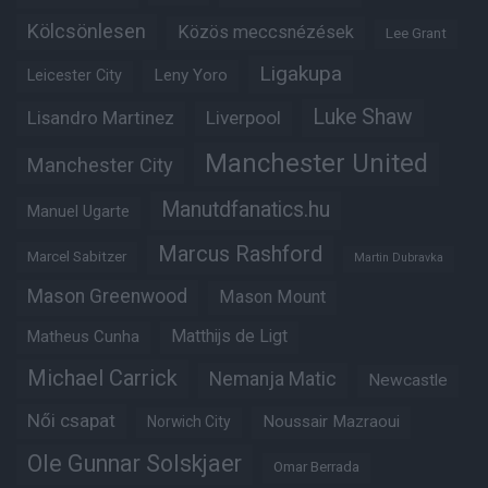
Kölcsönlesen
Közös meccsnézések
Lee Grant
Ligakupa
Leny Yoro
Leicester City
Luke Shaw
Lisandro Martinez
Liverpool
Manchester United
Manchester City
Manutdfanatics.hu
Manuel Ugarte
Marcus Rashford
Marcel Sabitzer
Martin Dubravka
Mason Greenwood
Mason Mount
Matheus Cunha
Matthijs de Ligt
Michael Carrick
Nemanja Matic
Newcastle
Női csapat
Noussair Mazraoui
Norwich City
Ole Gunnar Solskjaer
Omar Berrada