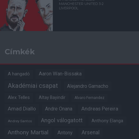
MANCHESTER UNITED 3-2
LIVERPOOL
Címkék
Aaron Wan-Bissaka
A hangadó
Akadémiai csapat
Alejandro Garnacho
Alex Telles
Altay Bayindir
Alvaro Fernandez
Amad Diallo
Andre Onana
Andreas Pereira
Angol válogatott
Anthony Elanga
Andrey Santos
Anthony Martial
Arsenal
Antony