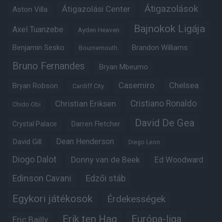
Átigazolások
Átigazolási Center
Aston Villa
Bajnokok Ligája
Axel Tuanzebe
Ayden Heaven
Benjamin Sesko
Brandon Williams
Bournemouth
Bruno Fernandes
Bryan Mbeumo
Casemiro
Chelsea
Bryan Robson
Cardiff City
Christian Eriksen
Cristiano Ronaldo
Chido Obi
David De Gea
Crystal Palace
Darren Fletcher
Dean Henderson
David Gill
Diego Leon
Diogo Dalot
Donny van de Beek
Ed Woodward
Edinson Cavani
Edzői stáb
Egykori játékosok
Érdekességek
Erik ten Hag
Európa-liga
Eric Bailly