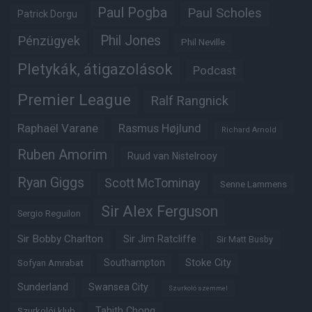
Paul Pogba
Paul Scholes
Patrick Dorgu
Phil Jones
Pénzügyek
Phil Neville
Pletykák, átigazolások
Podcast
Premier League
Ralf Rangnick
Raphaël Varane
Rasmus Højlund
Richard Arnold
Ruben Amorim
Ruud van Nistelrooy
Ryan Giggs
Scott McTominay
Senne Lammens
Sir Alex Ferguson
Sergio Reguilon
Sir Bobby Charlton
Sir Jim Ratcliffe
Sir Matt Busby
Southampton
Stoke City
Sofyan Amrabat
Sunderland
Swansea City
Szurkoló szemmel
Tahith Chong
Szurkolói klub