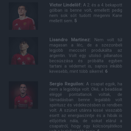
Victor Lindelöf:
A 2. és a 4. bekapott
gólban is benne volt, emellett pedig
nem sok sót tudott megenni Kane
mellett sem.
5
Lisandro Martinez:
Nem volt túl
magasan a léc, de a szezonbeli
legjobb meccsét produkálta az
argentin. Volt egy utolsó pillanatos
becsúszása és próbálta egyben
tartani a védemet is, sajnos inkább
kevesebb, mint több sikerrel.
6
Sergio Reguilon:
A csapat egyik, ha
nem a legjobbja volt. Oké, a beadásai
eléggé pontatlanok voltak, de
támadásban benne legalább volt
spiritusz és védekezésben is rendben
volt. A szünet utánra kissé visszabb
esett az energiaszintje és a hibák is
előjöttek nála, de sokat elárul a
csapatról, hogy egy kölcsönjátékos