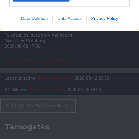
Paris Saint-Germain
vs
Data Deletion
Data Access
Privacy Policy
Manchester United
Felkészülési szezon 4. mérkőzés
Nya Ullevi, Göteborg
2026-08-08 17:00
0 nap 17 óra 6 perc 34 másodperc
Leeds United
vs
Manchester United
2026-08-12 20:30
AC Milan
vs
Manchester United
2026-08-15 18:00
ELŐZŐ MÉRKŐZÉSEK
Támogatás