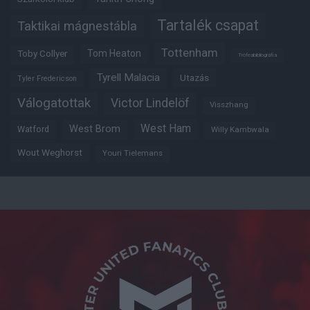
Tartalék csapat
Taktikai mágnestábla
Tottenham
Tom Heaton
Toby Collyer
Trófeabibliográfia
Tyrell Malacia
Utazás
Tyler Fredericson
Válogatottak
Victor Lindelöf
Visszhang
West Ham
West Brom
Watford
Willy Kambwala
Wout Weghorst
Youri Tielemans