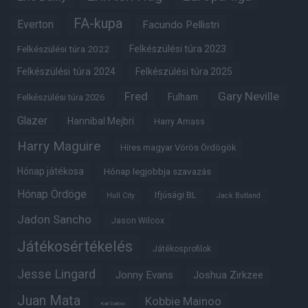
FA-kupa
Everton
Facundo Pellistri
Felkészülési túra 2022
Felkészülési túra 2023
Felkészülési túra 2024
Felkészülési túra 2025
Fred
Gary Neville
Fulham
Felkészülési túra 2026
Glazer
Hannibal Mejbri
Harry Amass
Harry Maguire
Híres magyar Vörös Ördögök
Hónap játékosa
Hónap legjobbja szavazás
Hónap Ördöge
Ifjúsági BL
Hull City
Jack Butland
Jadon Sancho
Jason Wilcox
Játékosértékelés
Játékosprofilok
Jesse Lingard
Jonny Evans
Joshua Zirkzee
Juan Mata
Kobbie Mainoo
Karl Darlow