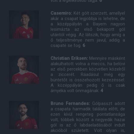
volt a leglelkesebb tagja.
6
Casemiro:
Két gólt szerzett, amellyel
akár a csapat legjobbja is lehetne, de
a középpályán a Bayern nagyon
lesimázta az első bekapott gól
utántól végig. Az látszik, hogy amíg a
ő teljesítménye nem javul, addig a
csapaté se fog.
6
Christian Eriksen:
Mennyire másként
alakulhatott volna a meccs, ha belövi
az első percekben közvetlen közelről
a ziccerét. Ráadásul még egy
büntetőt is összehozott kezezéssel.
A középpályán pedig ő is csak
árnyéka volt önmagának.
4
Bruno Fernandes:
Gólpasszt adott
a csapata harmadik találata előtt, de
ezen kívül rengeteg pontatlansága
volt, többek között a negyedik hazai
gól is az ő labdaeladásából indult
akcióból született. Volt olyan is,