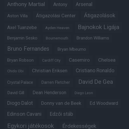
Anthony Martial
Arsenal
Antony
Átigazolások
Átigazolási Center
Aston Villa
Bajnokok Ligája
Axel Tuanzebe
Ayden Heaven
Benjamin Sesko
Brandon Williams
Bournemouth
Bruno Fernandes
Bryan Mbeumo
Casemiro
Chelsea
Bryan Robson
Cardiff City
Christian Eriksen
Cristiano Ronaldo
Chido Obi
David De Gea
Crystal Palace
Darren Fletcher
Dean Henderson
David Gill
Diego Leon
Diogo Dalot
Donny van de Beek
Ed Woodward
Edinson Cavani
Edzői stáb
Egykori játékosok
Érdekességek