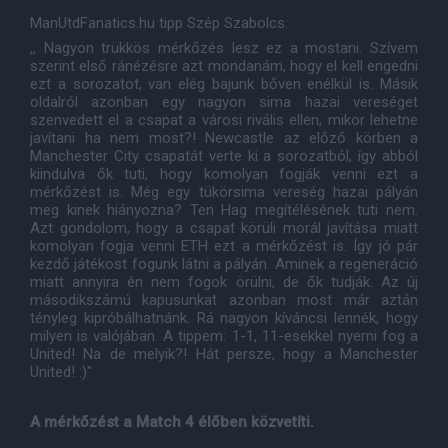
ManUtdFanatics.hu tipp Szép Szabolcs:
,, Nagyon trükkös mérkőzés lesz ez a mostani. Szívem
szerint első ránézésre azt mondanám, hogy el kell engedni
ezt a sorozatot, van elég bajunk bőven enélkül is. Másik
oldalról azonban egy nagyon sima hazai vereséget
szenvedett el a csapat a városi rivális ellen, mikor lehetne
javítani ha nem most?! Newcastle az előző körben a
Manchester City csapatát verte ki a sorozatból, így abból
kiindulva ők tuti, hogy komolyan fogják venni ezt a
mérkőzést is. Még egy tükörsima vereség hazai pályán
meg kinek hiányozna? Ten Hag megítélésének tuti nem.
Azt gondolom, hogy a csapat körüli morál javítása miatt
komolyan fogja venni ETH ezt a mérkőzést is. Így jó pár
kezdő játékost fogunk látni a pályán. Aminek a regeneráció
miatt annyira én nem fogok örülni, de ők tudják. Az új
másodikszámú kapusunkat azonban most már aztán
tényleg kipróbálhatnánk. Rá nagyon kíváncsi lennék, hogy
milyen is valójában. A tippem: 1-1, 11-esekkel nyerni fog a
United! Na de melyik?! Hát persze, hogy a Manchester
United! :)"
A mérkőzést a Match 4 élőben közvetíti.