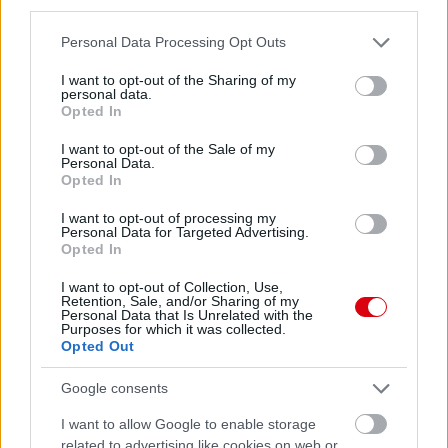
third parties.
Please note that this website/app uses one or more Google
Personal Data Processing Opt Outs
services and may gather and store information including but
not limited to your visit or usage behaviour. You may click to
I want to opt-out of the Sharing of my
personal data.
grant or deny consent to Google and its third-party tags to
Opted In
use your data for below specified purposes in below Google
consent section.
I want to opt-out of the Sale of my
Personal Data.
Opted In
I want to opt-out of processing my
Personal Data for Targeted Advertising.
Opted In
I want to opt-out of Collection, Use,
Retention, Sale, and/or Sharing of my
Personal Data that Is Unrelated with the
Purposes for which it was collected.
Opted Out
Google consents
I want to allow Google to enable storage
related to advertising like cookies on web or