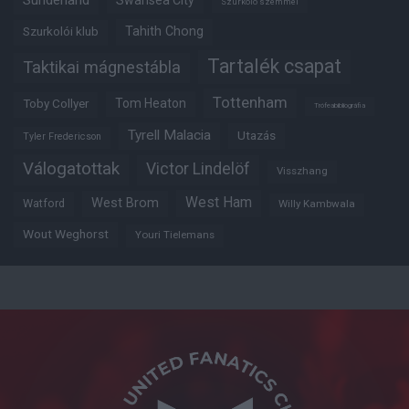
Sunderland
Swansea City
Szurkoló szemmel
Tahith Chong
Szurkolói klub
Tartalék csapat
Taktikai mágnestábla
Tottenham
Tom Heaton
Toby Collyer
Trófeabibliográfia
Tyrell Malacia
Utazás
Tyler Fredericson
Válogatottak
Victor Lindelöf
Visszhang
West Ham
West Brom
Watford
Willy Kambwala
Wout Weghorst
Youri Tielemans