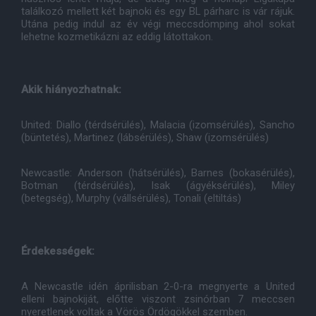
találkozó mellett két bajnoki és egy BL párharc is vár rájuk.
Utána pedig indul az év végi meccsdömping ahol sokat
lehetne kozmetikázni az eddig látottakon.
Akik hiányozhatnak:
United: Diallo (térdsérülés), Malacia (izomsérülés), Sancho
(büntetés), Martinez (lábsérülés), Shaw (izomsérülés)
Newcastle: Anderson (hátsérülés), Barnes (bokasérülés),
Botman (térdsérülés), Isak (ágyéksérülés), Miley
(betegség), Murphy (vállsérülés), Tonali (eltiltás)
Érdekességek:
A Newcastle idén áprilisban 2-0-ra megnyerte a United
elleni bajnokiját, előtte viszont zsinórban 7 meccsen
nyeretlenek voltak a Vörös Ördögökkel szemben.