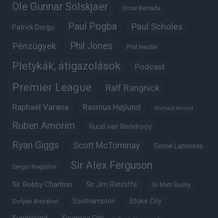
Ole Gunnar Solskjaer
Omar Berrada
Paul Pogba
Paul Scholes
Patrick Dorgu
Phil Jones
Pénzügyek
Phil Neville
Pletykák, átigazolások
Podcast
Premier League
Ralf Rangnick
Raphaël Varane
Rasmus Højlund
Richard Arnold
Ruben Amorim
Ruud van Nistelrooy
Ryan Giggs
Scott McTominay
Senne Lammens
Sir Alex Ferguson
Sergio Reguilon
Sir Bobby Charlton
Sir Jim Ratcliffe
Sir Matt Busby
Southampton
Stoke City
Sofyan Amrabat