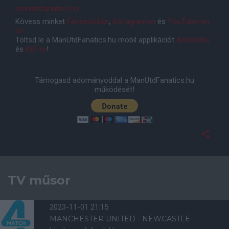
manutdfanatics.hu
Kövess minket
Facebookon
,
Instagramon
és
YouTube-on
is!
Töltsd le a ManUtdFanatics.hu mobil applikációt
Androidra
és
iOS-re
!
Támogasd adományoddal a ManUtdFanatics.hu
működését!
TV műsor
2023-11-01 21:15
MANCHESTER UNITED - NEWCASTLE