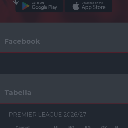
Facebook
Tabella
PREMIER LEAGUE 2026/27
Csapat
M
RG
KG
GK
P