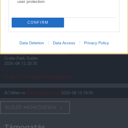
user protection.
Meccs Center
CONFIRM
Leeds United
vs
Manchester
United
Data Deletion
Data Access
Privacy Policy
Felkészülési szezon 5. mérkőzés
Croke Park, Dublin
2026-08-12 20:30
2 nap 12 óra 13 perc 43 másodperc
AC Milan
vs
Manchester United
2026-08-15 18:00
ELŐZŐ MÉRKŐZÉSEK
Támogatás