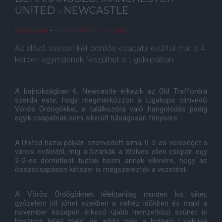
UNITED - NEWCASTLE
Házi Tibor
•
2023. október. 31. 20:00
Az előző szezon két döntős csapata ezúttal már a 4.
körben egymásnak feszülhet a Ligakupában.
A bajnokságban 6. Newcastle érkezik az Old Traffordra
szerda este, hogy megmérkőzzön a Ligakupa címvédő
Vörös Ördögökkel, a találkozóra való hangolódás pedig
egyik csapatnak sem sikerült túlságosan fényesre.
A United hazai pályán szenvedett sima, 0-3-as vereséget a
városi riválistól, míg a Szarkák a Wolves ellen csupán egy
2-2-es döntetlent tudtak hozni annak ellenére, hogy az
összecsapáson kétszer is megszerezték a vezetést.
A Vörös Ördögöknek lélektanilag minden kis siker,
győzelem jól jöhet ezekben a nehéz időkben és majd a
november közepén érkező újabb nemzetközi szünet is
hasznos lehet majd, de addig még a holnapi Ligakupa