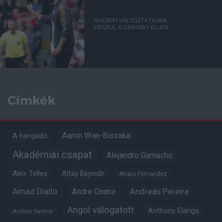
AMORIM VÁLTOZTATÁSRA
KÉSZÜL A GRIMSBY ELLEN
Címkék
Aaron Wan-Bissaka
A hangadó
Akadémiai csapat
Alejandro Garnacho
Alex Telles
Altay Bayindir
Alvaro Fernandez
Amad Diallo
Andre Onana
Andreas Pereira
Angol válogatott
Anthony Elanga
Andrey Santos