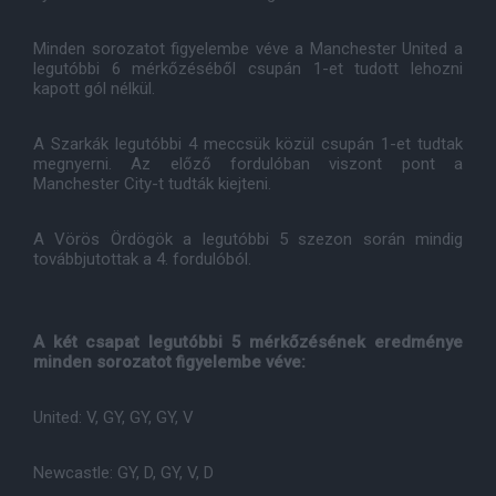
Minden sorozatot figyelembe véve a Manchester United a
legutóbbi 6 mérkőzéséből csupán 1-et tudott lehozni
kapott gól nélkül.
A Szarkák legutóbbi 4 meccsük közül csupán 1-et tudtak
megnyerni. Az előző fordulóban viszont pont a
Manchester City-t tudták kiejteni.
A Vörös Ördögök a legutóbbi 5 szezon során mindig
továbbjutottak a 4. fordulóból.
A két csapat legutóbbi 5 mérkőzésének eredménye
minden sorozatot figyelembe véve:
United: V, GY, GY, GY, V
Newcastle: GY, D, GY, V, D