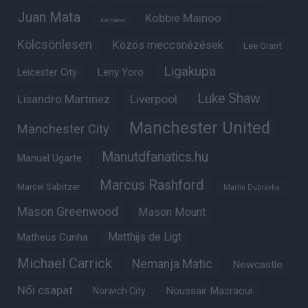
Juan Mata
Kobbie Mainoo
Karl Darlow
Kölcsönlesen
Közös meccsnézések
Lee Grant
Ligakupa
Leny Yoro
Leicester City
Luke Shaw
Lisandro Martinez
Liverpool
Manchester United
Manchester City
Manutdfanatics.hu
Manuel Ugarte
Marcus Rashford
Marcel Sabitzer
Martin Dubravka
Mason Greenwood
Mason Mount
Matthijs de Ligt
Matheus Cunha
Michael Carrick
Nemanja Matic
Newcastle
Női csapat
Noussair Mazraoui
Norwich City