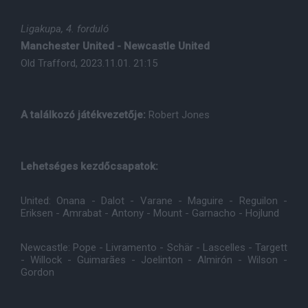
Ligakupa, 4. forduló
Manchester United - Newcastle United
Old Trafford, 2023.11.01. 21:15
A találkozó játékvezetője:
Robert Jones
Lehetséges kezdőcsapatok:
United: Onana - Dalot - Varane - Maguire - Reguilon -
Eriksen - Amrabat - Antony - Mount - Garnacho - Hojlund
Newcastle: Pope - Livramento - Schär - Lascelles - Targett
- Willock - Guimarães - Joelinton - Almirón - Wilson -
Gordon