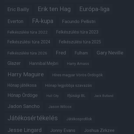
Erik ten Hag
Európa-liga
Eric Bailly
FA-kupa
Everton
Facundo Pellistri
Felkészülési túra 2022
Felkészülési túra 2023
Felkészülési túra 2024
Felkészülési túra 2025
Fred
Gary Neville
Felkészülési túra 2026
Fulham
Glazer
Hannibal Mejbri
Harry Amass
Harry Maguire
Híres magyar Vörös Ördögök
Hónap játékosa
Hónap legjobbja szavazás
Hónap Ördöge
Ifjúsági BL
Hull City
Jack Butland
Jadon Sancho
Jason Wilcox
Játékosértékelés
Játékosprofilok
Jesse Lingard
Jonny Evans
Joshua Zirkzee