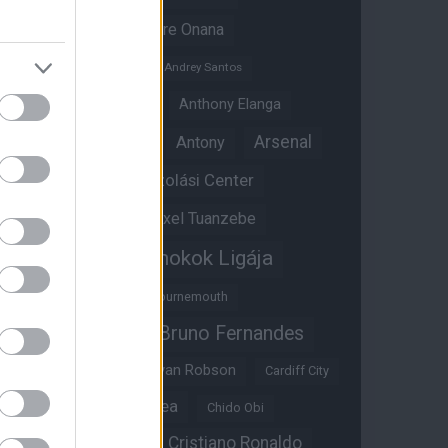
Amad Diallo
Andre Onana
Andreas Pereira
Andrey Santos
Angol válogatott
Anthony Elanga
Anthony Martial
Arsenal
Antony
Átigazolási Center
Aston Villa
Átigazolások
Axel Tuanzebe
Bajnokok Ligája
Ayden Heaven
Benjamin Sesko
Bournemouth
Bruno Fernandes
Brandon Williams
Bryan Mbeumo
Bryan Robson
Cardiff City
Casemiro
Chelsea
Chido Obi
Christian Eriksen
Cristiano Ronaldo