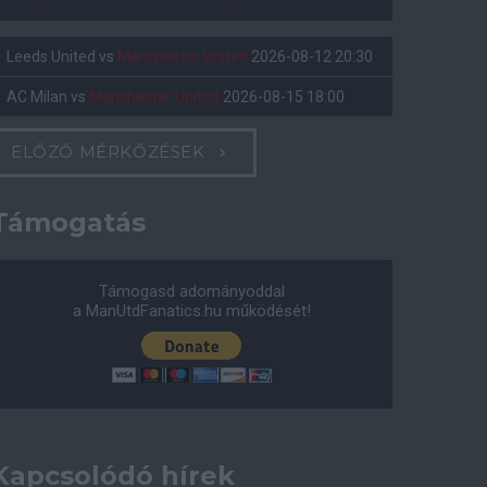
Leeds United
vs
Manchester United
2026-08-12 20:30
AC Milan
vs
Manchester United
2026-08-15 18:00
ELŐZŐ MÉRKŐZÉSEK
Támogatás
Támogasd adományoddal
a ManUtdFanatics.hu működését!
Kapcsolódó hírek