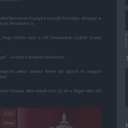
frikai Nemzetek Kupájára készülő keretébe, ahogyan a
yan Amrabatot is.
tte, hogy hétfőn este a DW Stadiumban számít Onana
el" - kezdte a holland menedzser.
 képezte akkor, amikor Andre ide igazolt és nagyon
juk."
m Hotspur ellen velünk lesz-e], de a Wigan ellen ott