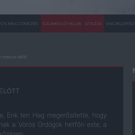
ÖS MECCSNÉZÉS
SZURKOLÓI KLUB
UTAZÁS
ENCIKLOPÉD
n meccs előtt
 ELŐTT
, Erik ten Hag megerősítette, hogy
nak a Vörös Ördögök hétfőn este, a
rkőzésen.