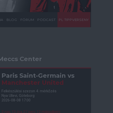
IA
BLOG
FÓRUM
PODCAST
PL TIPPVERSENY
Meccs Center
Paris Saint-Germain
vs
Manchester United
Felkészülési szezon 4. mérkőzés
Nya Ullevi, Göteborg
2026-08-08 17:00
2 nap 13 óra 27 perc 11 másodperc