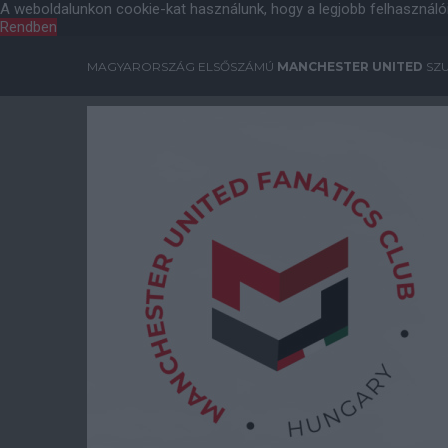
A weboldalunkon cookie-kat használunk, hogy a legjobb felhasználó
Rendben
MAGYARORSZÁG ELSŐSZÁMÚ
MANCHESTER UNITED
SZU