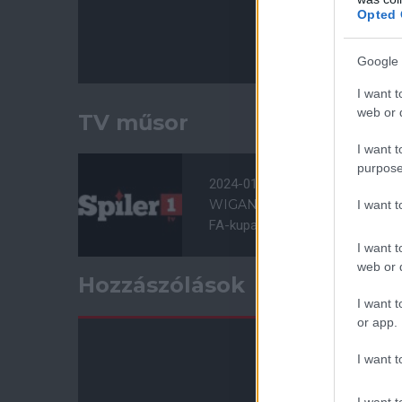
Opted 
Google 
I want t
web or d
TV műsor
I want t
purpose
2024-01-08 21:15
WIGAN ATHLETIC - MANCHE
I want 
FA-kupa 3. forduló, ÉLŐ
I want t
web or d
Hozzászólások
I want t
or app.
I want t
I want t