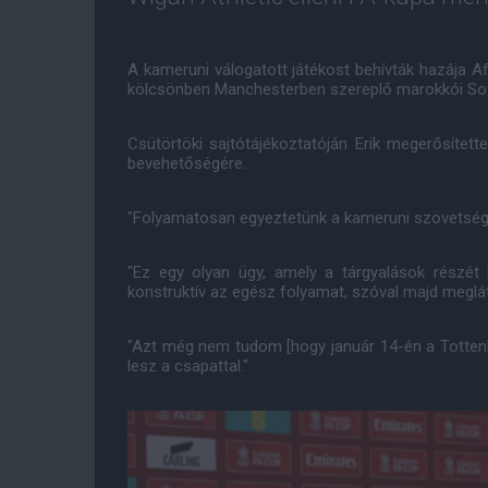
A kameruni válogatott játékost behívták hazája A
kölcsönben Manchesterben szereplő marokkói Sof
Csütörtöki sajtótájékoztatóján Erik megerősíte
bevehetőségére.
"Folyamatosan egyeztetünk a kameruni szövetségg
"Ez egy olyan ügy, amely a tárgyalások részét
konstruktív az egész folyamat, szóval majd meglát
"Azt még nem tudom [hogy január 14-én a Tottenha
lesz a csapattal."