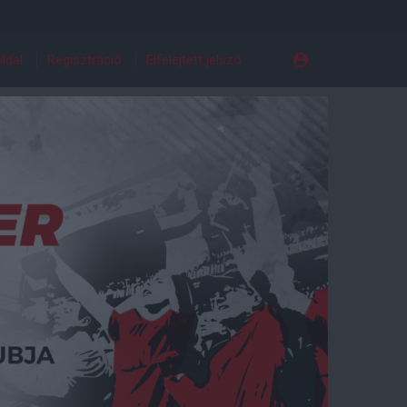
ldal
Regisztráció
Elfelejtett jelszó