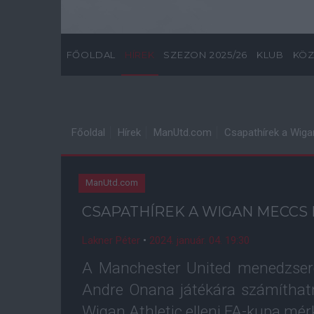
FŐOLDAL
HÍREK
SZEZON 2025/26
KLUB
KÖZ
Főoldal
Hírek
ManUtd.com
Csapathírek a Wiga
ManUtd.com
CSAPATHÍREK A WIGAN MECCS
Lakner Péter
•
2024. január. 04. 19:30
A Manchester United menedzsere
Andre Onana játékára számíthat
Wigan Athletic elleni FA-kupa mé