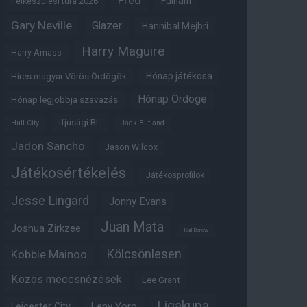
Fred
Fulham
Felkészülési túra 2026
Gary Neville
Glazer
Hannibal Mejbri
Harry Maguire
Harry Amass
Hónap játékosa
Híres magyar Vörös Ördögök
Hónap Ördöge
Hónap legjobbja szavazás
Ifjúsági BL
Hull City
Jack Butland
Jadon Sancho
Jason Wilcox
Játékosértékelés
Játékosprofilok
Jesse Lingard
Jonny Evans
Juan Mata
Joshua Zirkzee
Karl Darlow
Kölcsönlesen
Kobbie Mainoo
Közös meccsnézések
Lee Grant
Ligakupa
Leny Yoro
Leicester City