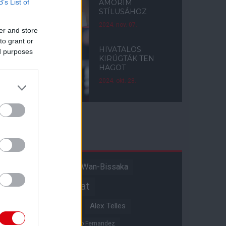
B’s List of
AMORIM
STÍLUSÁHOZ
2024. nov. 07.
er and store
to grant or
HIVATALOS:
ed purposes
KIRÚGTÁK TEN
HAGOT
2024. okt. 28.
Címkék
Aaron Wan-Bissaka
A hangadó
Akadémiai csapat
Alejandro Garnacho
Alex Telles
Altay Bayindir
Alvaro Fernandez