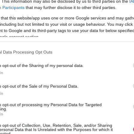
. This information may also be disclosed by us to third parties on the
IA
Martinezt is lencsevégre kapták, amint megkezdték
íg Amad a Nottingham Forest elleni vesztes bajnokin
Participants
that may further disclose it to other third parties.
n elszenvedett súlyos sérülése óta.
 that this website/app uses one or more Google services and may gath
including but not limited to your visit or usage behaviour. You may click 
akozásainak, hogy Harry Maguire, Tyrell Malacia és
 to Google and its third-party tags to use your data for below specifi
ár bizonyos pontján, míg Luke Shaw, Anthony Martial
ogle consent section.
i kényszerültek.
l Data Processing Opt Outs
 Rasmus Hojlund sem, míg Sergio Reguilon kölcsönből
o opt-out of the Sharing of my personal data.
In
d rendelkezésünkre, mint a Nottingham Forest ellen" -
o opt-out of the Sale of my Personal Data.
In
ube-on is!
to opt-out of processing my Personal Data for Targeted
droidra
és
iOS-re
!
ing.
In
ManUtdFanatics.hu működését!
o opt-out of Collection, Use, Retention, Sale, and/or Sharing
ersonal Data that Is Unrelated with the Purposes for which it
lected.