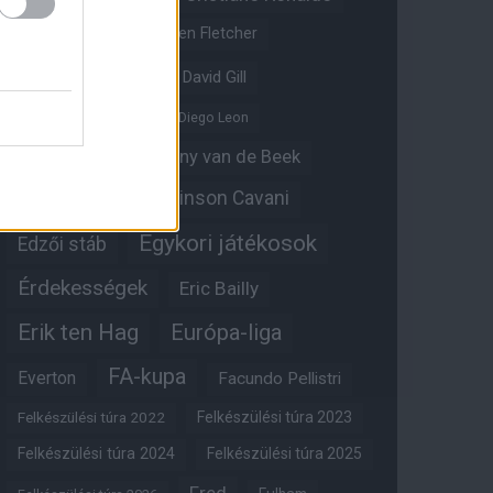
Crystal Palace
Darren Fletcher
David De Gea
David Gill
Dean Henderson
Diego Leon
Diogo Dalot
Donny van de Beek
Edinson Cavani
Ed Woodward
Egykori játékosok
Edzői stáb
Érdekességek
Eric Bailly
Erik ten Hag
Európa-liga
FA-kupa
Everton
Facundo Pellistri
Felkészülési túra 2022
Felkészülési túra 2023
Felkészülési túra 2024
Felkészülési túra 2025