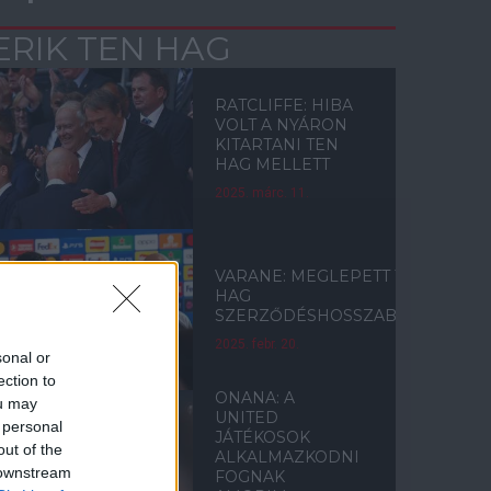
ERIK TEN HAG
RATCLIFFE: HIBA
VOLT A NYÁRON
KITARTANI TEN
HAG MELLETT
2025. márc. 11.
VARANE: MEGLEPETT TEN
HAG
SZERZŐDÉSHOSSZABBÍTÁSA
2025. febr. 20.
sonal or
ection to
ONANA: A
ou may
UNITED
 personal
JÁTÉKOSOK
out of the
ALKALMAZKODNI
 downstream
FOGNAK