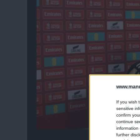
www.manut
If you wish 
sensitive in
confirm you
continue se
information 
further disc