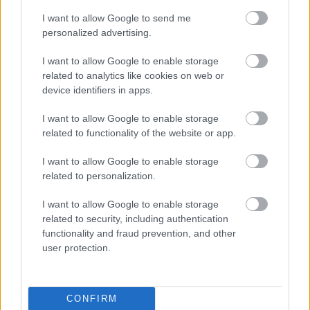
Paris Saint-Germain
vs
I want to allow Google to send me
personalized advertising.
Manchester United
I want to allow Google to enable storage
Felkészülési szezon 4. mérkőzés
related to analytics like cookies on web or
Nya Ullevi, Göteborg
device identifiers in apps.
2026-08-08 17:00
I want to allow Google to enable storage
0 nap 4 óra 44 perc 21 másodperc
related to functionality of the website or app.
I want to allow Google to enable storage
Leeds United
vs
Manchester United
2026-08-12 20:30
related to personalization.
AC Milan
vs
Manchester United
2026-08-15 18:00
I want to allow Google to enable storage
related to security, including authentication
ELŐZŐ MÉRKŐZÉSEK
functionality and fraud prevention, and other
user protection.
Támogatás
CONFIRM