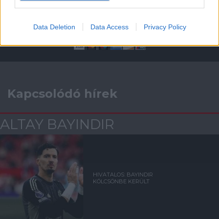
Támogasd adományoddal
a ManUtdFanatics.hu működését!
Data Deletion
Data Access
Privacy Policy
Kapcsolódó hírek
ALTAY BAYINDIR
HIVATALOS: BAYINDIR
KÖLCSÖNBE KERÜLT