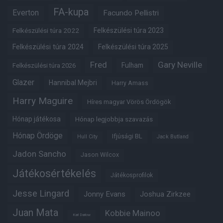
FA-kupa
Everton
Facundo Pellistri
Felkészülési túra 2022
Felkészülési túra 2023
Felkészülési túra 2024
Felkészülési túra 2025
Fred
Gary Neville
Fulham
Felkészülési túra 2026
Glazer
Hannibal Mejbri
Harry Amass
Harry Maguire
Híres magyar Vörös Ördögök
Hónap játékosa
Hónap legjobbja szavazás
Hónap Ördöge
Ifjúsági BL
Hull City
Jack Butland
Jadon Sancho
Jason Wilcox
Játékosértékelés
Játékosprofilok
Jesse Lingard
Jonny Evans
Joshua Zirkzee
Juan Mata
Kobbie Mainoo
Karl Darlow