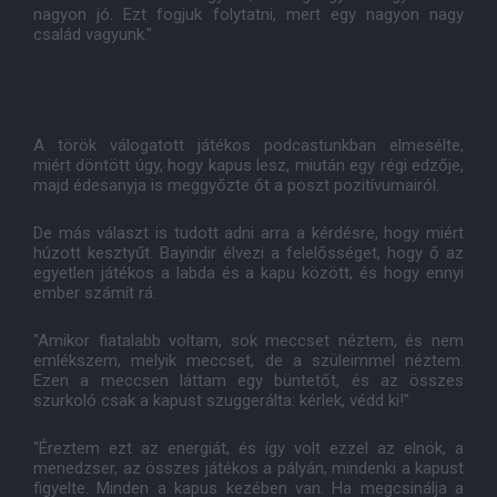
nagyon jó. Ezt fogjuk folytatni, mert egy nagyon nagy
család vagyunk."
A török válogatott játékos podcastunkban elmesélte,
miért döntött úgy, hogy kapus lesz, miután egy régi edzője,
majd édesanyja is meggyőzte őt a poszt pozitívumairól.
De más választ is tudott adni arra a kérdésre, hogy miért
húzott kesztyűt. Bayindir élvezi a felelősséget, hogy ő az
egyetlen játékos a labda és a kapu között, és hogy ennyi
ember számít rá.
"Amikor fiatalabb voltam, sok meccset néztem, és nem
emlékszem, melyik meccset, de a szüleimmel néztem.
Ezen a meccsen láttam egy büntetőt, és az összes
szurkoló csak a kapust szuggerálta: kérlek, védd ki!"
"Éreztem ezt az energiát, és így volt ezzel az elnök, a
menedzser, az összes játékos a pályán, mindenki a kapust
figyelte. Minden a kapus kezében van. Ha megcsinálja a