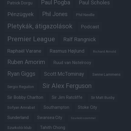
Paul Pogba
Paul Scholes
Patrick Dorgu
Phil Jones
Pénzügyek
Phil Neville
Pletykák, átigazolások
Podcast
Premier League
Ralf Rangnick
Raphaël Varane
Rasmus Højlund
Richard Arnold
Ruben Amorim
Ruud van Nistelrooy
Ryan Giggs
Scott McTominay
Senne Lammens
Sir Alex Ferguson
Sergio Reguilon
Sir Bobby Charlton
Sir Jim Ratcliffe
Sir Matt Busby
Southampton
Stoke City
Sofyan Amrabat
Sunderland
Swansea City
Szurkoló szemmel
Tahith Chong
Szurkolói klub