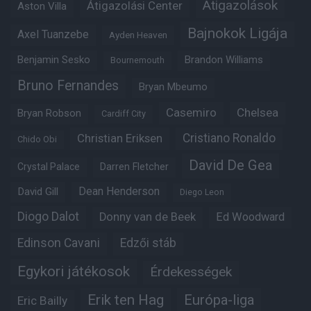
Átigazolások
Átigazolási Center
Aston Villa
Bajnokok Ligája
Axel Tuanzebe
Ayden Heaven
Benjamin Sesko
Brandon Williams
Bournemouth
Bruno Fernandes
Bryan Mbeumo
Casemiro
Chelsea
Bryan Robson
Cardiff City
Christian Eriksen
Cristiano Ronaldo
Chido Obi
David De Gea
Crystal Palace
Darren Fletcher
Dean Henderson
David Gill
Diego Leon
Diogo Dalot
Donny van de Beek
Ed Woodward
Edinson Cavani
Edzői stáb
Egykori játékosok
Érdekességek
Erik ten Hag
Európa-liga
Eric Bailly