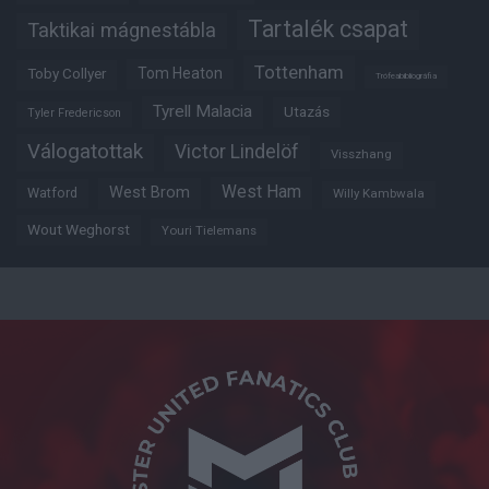
Tartalék csapat
Taktikai mágnestábla
Tottenham
Tom Heaton
Toby Collyer
Trófeabibliográfia
Tyrell Malacia
Utazás
Tyler Fredericson
Válogatottak
Victor Lindelöf
Visszhang
West Ham
West Brom
Watford
Willy Kambwala
Wout Weghorst
Youri Tielemans