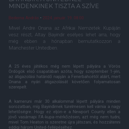
MINDENKINEK TISZTA A SZÍVE
Bederna András
•
2024. január. 19. 08:00
Mivel Andre Onana az Afrikai Nemzetek Kupáján
vesz részt, Altay Bayindir esélyes lehet arra, hogy
még ebben a hónapban bemutatkozzon a
Manchester Unitedben.
A 25 éves játékos még nem lépett pályára a Vörös
Ördögök első csapatában azóta, hogy szeptember 1-jén,
az átigazolási határidő napján a Fenerbahcétól aláírt, mert
Onana a nyári átigazolását követően folyamatosan
szerepelt.
A kameruni már 30 alkalommal lépett pályára minden
sorozatban, míg Bayindirnek türelmesen kell várnia a nagy
lehetőségre. Hogy ez eljön-e a Newport County ellen a
jövő vasárnapi FA-kupa-mérkőzésen, azt még nem tudni,
mivel Tom Heaton is szeretne újra játszani, és hozzátenni
eddigi három United-fellépéséhez.