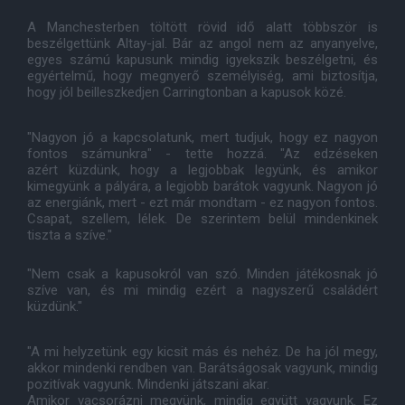
A Manchesterben töltött rövid idő alatt többször is
beszélgettünk Altay-jal. Bár az angol nem az anyanyelve,
egyes számú kapusunk mindig igyekszik beszélgetni, és
egyértelmű, hogy megnyerő személyiség, ami biztosítja,
hogy jól beilleszkedjen Carringtonban a kapusok közé.
"Nagyon jó a kapcsolatunk, mert tudjuk, hogy ez nagyon
fontos számunkra" - tette hozzá. "Az edzéseken
azért küzdünk, hogy a legjobbak legyünk, és amikor
kimegyünk a pályára, a legjobb barátok vagyunk. Nagyon jó
az energiánk, mert - ezt már mondtam - ez nagyon fontos.
Csapat, szellem, lélek. De szerintem belül mindenkinek
tiszta a szíve."
"Nem csak a kapusokról van szó. Minden játékosnak jó
szíve van, és mi mindig ezért a nagyszerű családért
küzdünk."
"A mi helyzetünk egy kicsit más és nehéz. De ha jól megy,
akkor mindenki rendben van. Barátságosak vagyunk, mindig
pozitívak vagyunk. Mindenki játszani akar.
Amikor vacsorázni megyünk, mindig együtt vagyunk. Ez