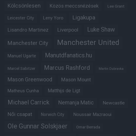
Kölcsönlesen
Közös meccsnézések
Lee Grant
Ligakupa
Leny Yoro
Leicester City
Luke Shaw
Lisandro Martinez
Liverpool
Manchester United
Manchester City
Manutdfanatics.hu
Manuel Ugarte
Marcus Rashford
Marcel Sabitzer
Martin Dubravka
Mason Greenwood
Mason Mount
Matheus Cunha
Matthijs de Ligt
Michael Carrick
Nemanja Matic
Newcastle
Női csapat
Noussair Mazraoui
Norwich City
Ole Gunnar Solskjaer
Omar Berrada