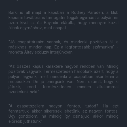
Bárki is áll majd a kapuban a Rodney Paraden, a klub
kapusai továbbra is támogatni fogják egymást a pályán és
azon kívül is, és Bayindir elárulta, hogy mennyire közel
állnak egymáshoz, mint csapat.
"Jó csapattársaim vannak, és mindenki pozitívan áll a
másikhoz minden nap. Ez a legfontosabb számunkra" -
mondta Altay exkluzív interjúnkban.
"Az összes kapus karaktere nagyon rendben van. Mindig
pozitívak vagyunk. Természetesen harcolunk azért, hogy a
pályán legyünk, mert mindenki a csapatban akar lenni a
meccseken. De jó energiánk van. Nem számít, hogy ki
játszik, mert természetesen minden alkalommal
szurkolunk neki."
"A csapatszellem nagyon fontos, tudod? Ha ezt
fenntartjuk, akkor sikeresek lehetünk, ez nagyon fontos.
Úgy gondolom, ha mindig így csináljuk, akkor mindig
előrébb juthatunk."