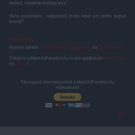
védést, mindenki boldog lesz."
"Arra gondoltam, nagyszerű érzés lehet ezt átélni: kapus
leszek!"
manutd.com
Kövess minket
Facebookon
,
Instagramon
és
YouTube-on
is!
Töltsd le a ManUtdFanatics.hu mobil applikációt
Androidra
és
iOS-re
!
Támogasd adományoddal a ManUtdFanatics.hu
működését!