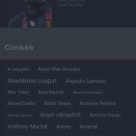
KIHAGYHATJA A
FELKÉSZÜLÉST
Címkék
Aaron Wan-Bissaka
A hangadó
Akadémiai csapat
Alejandro Garnacho
Alex Telles
Altay Bayindir
Alvaro Fernandez
Amad Diallo
Andre Onana
Andreas Pereira
Angol válogatott
Anthony Elanga
Andrey Santos
Anthony Martial
Arsenal
Antony