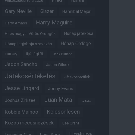
Fred
Fulham
Felkészülési túra 2026
Gary Neville
Glazer
Hannibal Mejbri
Harry Maguire
Harry Amass
Hónap játékosa
Híres magyar Vörös Ördögök
Hónap Ördöge
Hónap legjobbja szavazás
Ifjúsági BL
Hull City
Jack Butland
Jadon Sancho
Jason Wilcox
Játékosértékelés
Játékosprofilok
Jesse Lingard
Jonny Evans
Juan Mata
Joshua Zirkzee
Karl Darlow
Kölcsönlesen
Kobbie Mainoo
Közös meccsnézések
Lee Grant
Ligakupa
Leny Yoro
Leicester City