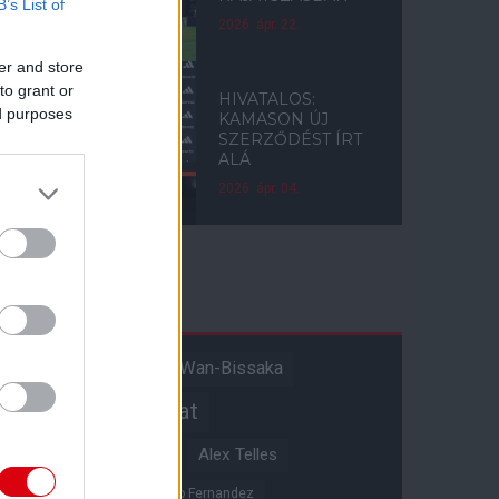
B’s List of
2026. ápr. 22.
er and store
to grant or
HIVATALOS:
ed purposes
KAMASON ÚJ
SZERZŐDÉST ÍRT
ALÁ
2026. ápr. 04.
Címkék
Aaron Wan-Bissaka
A hangadó
Akadémiai csapat
Alejandro Garnacho
Alex Telles
Altay Bayindir
Alvaro Fernandez