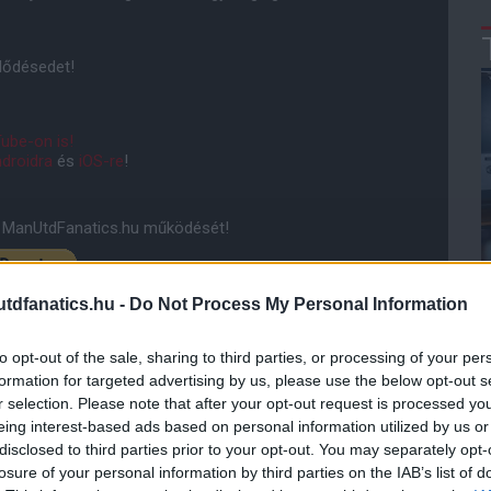
jlődésedet!
ube-on is!
droidra
és
iOS-re
!
ManUtdFanatics.hu működését!
dfanatics.hu -
Do Not Process My Personal Information
to opt-out of the sale, sharing to third parties, or processing of your per
formation for targeted advertising by us, please use the below opt-out s
r selection. Please note that after your opt-out request is processed y
eing interest-based ads based on personal information utilized by us or
disclosed to third parties prior to your opt-out. You may separately opt-
losure of your personal information by third parties on the IAB’s list of