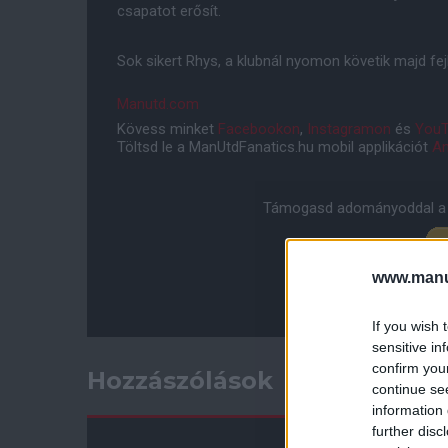
csapatot erősít.
Sok sikert Rhys, a klubnál nyomon követik majd fe
Manutd.com
Kövess minket
Facebookon
,
Instagramon
és
YouT
Töltsd le a ManUtdFanatics.hu mobil applikációt
An
Támogasd adományoddal a 
www.manut
If you wish 
sensitive in
confirm you
Hozzászólások
continue se
information 
further disc