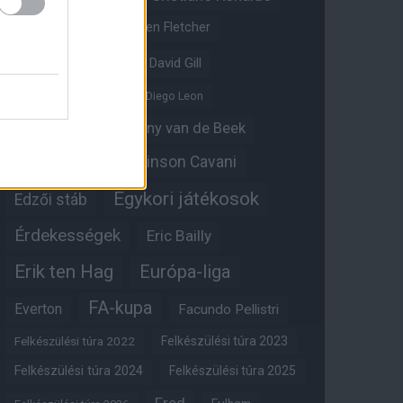
Crystal Palace
Darren Fletcher
David De Gea
David Gill
Dean Henderson
Diego Leon
Diogo Dalot
Donny van de Beek
Edinson Cavani
Ed Woodward
Egykori játékosok
Edzői stáb
Érdekességek
Eric Bailly
Erik ten Hag
Európa-liga
FA-kupa
Everton
Facundo Pellistri
Felkészülési túra 2022
Felkészülési túra 2023
Felkészülési túra 2024
Felkészülési túra 2025