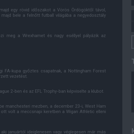
 majd egy rövid időszakot a Vörös Ördögöktől távol,
 majd bele a felnőtt futball világába a negyedosztály
előzi meg a Wrexhamet és nagy eséllyel pályázik az
ági FA-kupa győztes csapatnak, a Nottingham Forest
rzett vezetést.
ague 2-ben és az EFL Trophy-ban képviselte a klubot.
 be manchesteri mezben, a december 23-i, West Ham
s ott volt a meccsnapi keretben a Wigan Athletic elleni
 aki januártól ideiglenesen vagy véglegesen már más