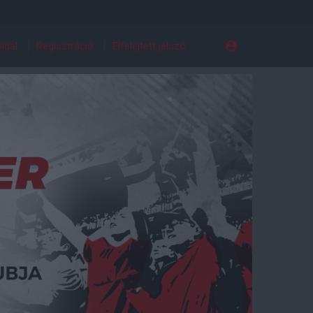
ldal
Regisztráció
Elfelejtett jelszó