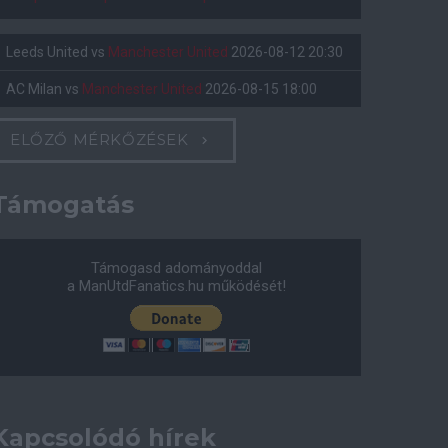
Leeds United
vs
Manchester United
2026-08-12 20:30
AC Milan
vs
Manchester United
2026-08-15 18:00
ELŐZŐ MÉRKŐZÉSEK
Támogatás
Támogasd adományoddal
a ManUtdFanatics.hu működését!
Kapcsolódó hírek