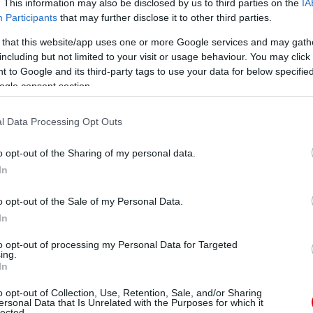
. This information may also be disclosed by us to third parties on the
IA
Participants
that may further disclose it to other third parties.
 that this website/app uses one or more Google services and may gath
including but not limited to your visit or usage behaviour. You may click 
 to Google and its third-party tags to use your data for below specifi
ogle consent section.
l Data Processing Opt Outs
o opt-out of the Sharing of my personal data.
In
o opt-out of the Sale of my Personal Data.
In
to opt-out of processing my Personal Data for Targeted
ing.
In
o opt-out of Collection, Use, Retention, Sale, and/or Sharing
ersonal Data that Is Unrelated with the Purposes for which it
lected.