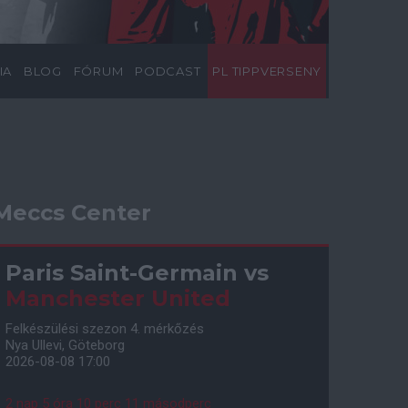
IA
BLOG
FÓRUM
PODCAST
PL TIPPVERSENY
Meccs Center
Paris Saint-Germain
vs
Manchester United
Felkészülési szezon 4. mérkőzés
Nya Ullevi, Göteborg
2026-08-08 17:00
2 nap 5 óra 10 perc 10 másodperc