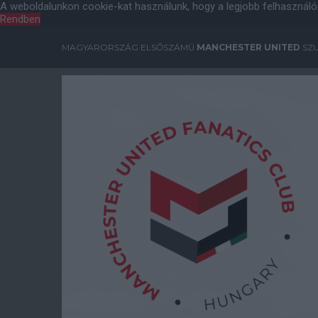
A weboldalunkon cookie-kat használunk, hogy a legjobb felhasználó
Rendben
MAGYARORSZÁG ELSŐSZÁMÚ
MANCHESTER UNITED
SZU