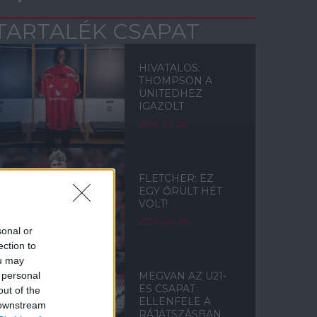
TARTALÉK CSAPAT
HIVATALOS:
THOMPSON A
UNITEDHEZ
IGAZOLT
2026. júl. 20.
FLETCHER: EZ
EGY ŐRÜLT HÉT
VOLT!
2026. jún. 06.
sonal or
ection to
ou may
 personal
MEGVAN AZ U21-
ES CSAPAT
out of the
ELLENFELE A
 downstream
RÁJÁTSZÁSBAN