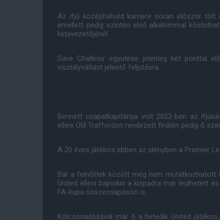
Az ifjú középhátvéd karriere során először tölt
emellett pedig szintén első alkalommal kóstolhat
listavezetőjénél.
Dave Challinor együtese jelenleg két ponttal 
osztályváltást jelentő feljutásra.
Bennett csapatkapitánya volt 2022-ben az Ifjús
elleni Old Traffordon rendezett finálén pedig ő sze
A 20 éves játékos ebben az idényben a Premier Le
Bár a felnőttek között még nem mutatkozhatott
United elleni bajnokin a kispadra már leülhetett é
FA-kupa összecsapáson is.
Kölcsönadásával már ő a hetedik United játékos,