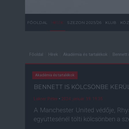
FŐOLDAL
HÍREK
SZEZON 2025/26
KLUB
KÖZ
Főoldal
Hírek
Akadémia és tartalékok
Bennett 
Akadémia és tartalékok
BENNETT IS KÖLCSÖNBE KERÜ
Lakner Péter
•
2024. január. 19. 19:35
A Manchester United védője, Rhy
együttesénél tölti kölcsönben a sz