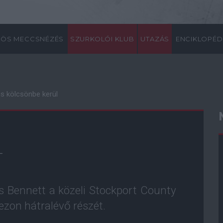
ÖS MECCSNÉZÉS
SZURKOLÓI KLUB
UTAZÁS
ENCIKLOPÉD
is kölcsönbe kerül
L
s Bennett a közeli Stockport County
ezon hátralévő részét.