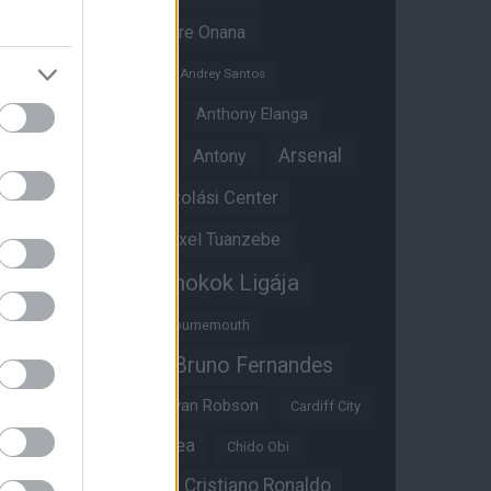
Amad Diallo
Andre Onana
Andreas Pereira
Andrey Santos
Angol válogatott
Anthony Elanga
Anthony Martial
Arsenal
Antony
Átigazolási Center
Aston Villa
Átigazolások
Axel Tuanzebe
Bajnokok Ligája
Ayden Heaven
Benjamin Sesko
Bournemouth
Bruno Fernandes
Brandon Williams
Bryan Mbeumo
Bryan Robson
Cardiff City
Casemiro
Chelsea
Chido Obi
Christian Eriksen
Cristiano Ronaldo