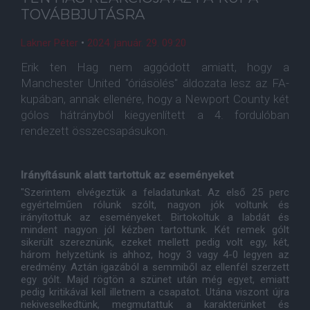
TOVÁBBJUTÁSRA
Lakner Péter
•
2024. január. 29. 09:20
Erik ten Hag nem aggódott amiatt, hogy a
Manchester United "óriásölés" áldozata lesz az FA-
kupában, annak ellenére, hogy a Newport County két
gólos hátrányból kiegyenlített a 4. fordulóban
rendezett összecsapásukon.
Irányításunk alatt tartottuk az eseményeket
"Szerintem elvégeztük a feladatunkat. Az első 25 perc
egyértelműen rólunk szólt, nagyon jók voltunk és
irányítottuk az eseményeket. Birtokoltuk a labdát és
mindent nagyon jól kézben tartottunk. Két remek gólt
sikerült szereznünk, ezeket mellett pedig volt egy, két,
három helyzetünk is ahhoz, hogy 3 vagy 4-0 legyen az
eredmény. Aztán igazából a semmiből az ellenfél szerzett
egy gólt. Majd rögtön a szünet után még egyet, emiatt
pedig kritikával kell illetnem a csapatot. Utána viszont újra
nekiveselkedtünk, megmutattuk a karakterünket és