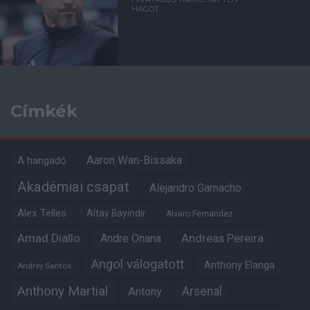
HAGOT
Címkék
Aaron Wan-Bissaka
A hangadó
Akadémiai csapat
Alejandro Garnacho
Alex Telles
Altay Bayindir
Alvaro Fernandez
Amad Diallo
Andre Onana
Andreas Pereira
Angol válogatott
Anthony Elanga
Andrey Santos
Anthony Martial
Arsenal
Antony