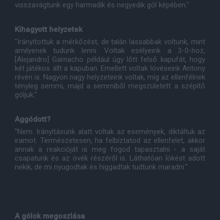
visszavágtunk egy harmadik és negyedik gól képében."
Kihagyott helyzetek
"Irányítottuk a mérkőzést, de talán lassabbak voltunk, mint
amilyenek tudunk lenni. Voltak esélyeink a 3-0-hoz,
[Alejandro] Garnacho például úgy lőtt felső kapufát, hogy
két játékos állt a kapuban. Emellett voltak lövéseink Antony
révén is. Nagyon nagy helyzeteink voltak, míg az ellenfélnek
tényleg semmi, majd a semmiből megszületett a szépítő
góljuk."
Aggódott?
"Nem. Irányításunk alatt voltak az események, diktáltuk az
iramot. Természetesen, ha felbíztatod az ellenfelet, akkor
annak a reakcióját is meg fogod tapasztalni - a saját
csapatunk és az övék részéről is. Láthatóan lökést adott
nekik, de mi nyugodtak és higgadtak tudtunk maradni."
A gólok megoszlása