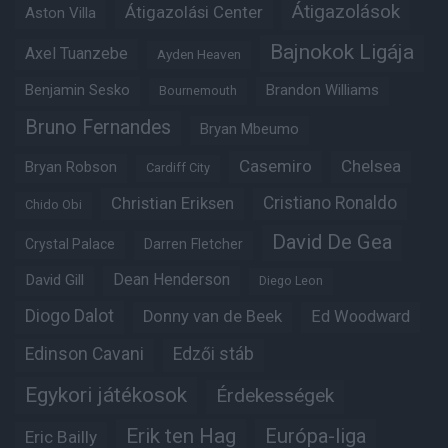
Átigazolások
Átigazolási Center
Aston Villa
Bajnokok Ligája
Axel Tuanzebe
Ayden Heaven
Benjamin Sesko
Brandon Williams
Bournemouth
Bruno Fernandes
Bryan Mbeumo
Casemiro
Chelsea
Bryan Robson
Cardiff City
Christian Eriksen
Cristiano Ronaldo
Chido Obi
David De Gea
Crystal Palace
Darren Fletcher
Dean Henderson
David Gill
Diego Leon
Diogo Dalot
Donny van de Beek
Ed Woodward
Edinson Cavani
Edzői stáb
Egykori játékosok
Érdekességek
Erik ten Hag
Európa-liga
Eric Bailly