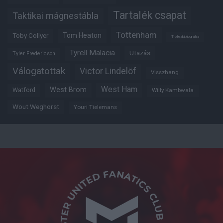
Tartalék csapat
Taktikai mágnestábla
Tottenham
Tom Heaton
Toby Collyer
Trófeabibliográfia
Tyrell Malacia
Utazás
Tyler Fredericson
Válogatottak
Victor Lindelöf
Visszhang
West Ham
West Brom
Watford
Willy Kambwala
Wout Weghorst
Youri Tielemans