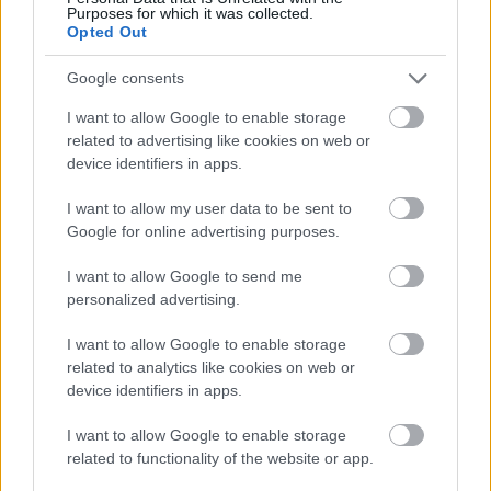
Purposes for which it was collected.
Paris Saint-Germain
vs
Opted Out
Manchester United
Google consents
Felkészülési szezon 4. mérkőzés
I want to allow Google to enable storage
Nya Ullevi, Göteborg
related to advertising like cookies on web or
2026-08-08 17:00
device identifiers in apps.
1 nap 15 óra 50 perc 4 másodperc
I want to allow my user data to be sent to
Google for online advertising purposes.
Leeds United
vs
Manchester United
2026-08-12 20:30
I want to allow Google to send me
personalized advertising.
AC Milan
vs
Manchester United
2026-08-15 18:00
I want to allow Google to enable storage
ELŐZŐ MÉRKŐZÉSEK
related to analytics like cookies on web or
device identifiers in apps.
Támogatás
I want to allow Google to enable storage
related to functionality of the website or app.