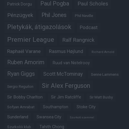
Paul Pogba
Paul Scholes
Patrick Dorgu
Phil Jones
Pénzügyek
Phil Neville
Pletykák, átigazolások
Podcast
Premier League
Ralf Rangnick
Raphaël Varane
Rasmus Højlund
Richard Arnold
Ruben Amorim
Ruud van Nistelrooy
Ryan Giggs
Scott McTominay
Senne Lammens
Sir Alex Ferguson
Sergio Reguilon
Sir Bobby Charlton
Sir Jim Ratcliffe
Sir Matt Busby
Southampton
Stoke City
Sofyan Amrabat
Sunderland
Swansea City
Szurkoló szemmel
Tahith Chong
Szurkolói klub