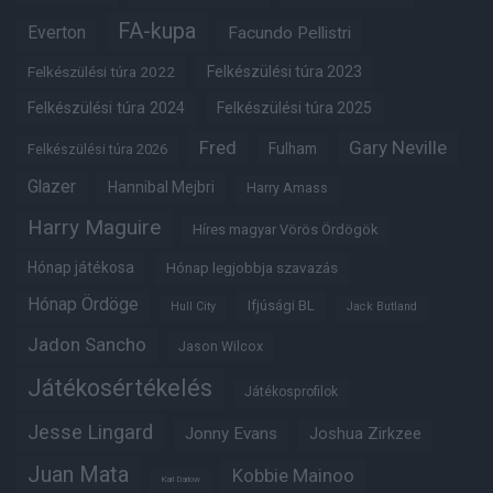
FA-kupa
Everton
Facundo Pellistri
Felkészülési túra 2022
Felkészülési túra 2023
Felkészülési túra 2024
Felkészülési túra 2025
Fred
Gary Neville
Fulham
Felkészülési túra 2026
Glazer
Hannibal Mejbri
Harry Amass
Harry Maguire
Híres magyar Vörös Ördögök
Hónap játékosa
Hónap legjobbja szavazás
Hónap Ördöge
Ifjúsági BL
Hull City
Jack Butland
Jadon Sancho
Jason Wilcox
Játékosértékelés
Játékosprofilok
Jesse Lingard
Jonny Evans
Joshua Zirkzee
Juan Mata
Kobbie Mainoo
Karl Darlow