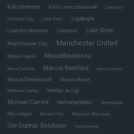
Kölcsönlesen
Közös meccsnézések
Lee Grant
Ligakupa
Leny Yoro
Leicester City
Luke Shaw
Lisandro Martinez
Liverpool
Manchester United
Manchester City
Manutdfanatics.hu
Manuel Ugarte
Marcus Rashford
Marcel Sabitzer
Martin Dubravka
Mason Greenwood
Mason Mount
Matheus Cunha
Matthijs de Ligt
Michael Carrick
Nemanja Matic
Newcastle
Női csapat
Noussair Mazraoui
Norwich City
Ole Gunnar Solskjaer
Omar Berrada