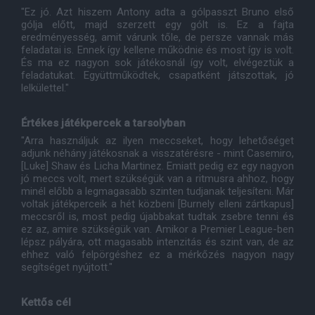
"Ez jó. Azt hiszem Antony adta a gólpasszt Bruno első
gólja előtt, majd szerzett egy gólt is. Ez a fajta
eredményesség, amit várunk tőle, de persze vannak más
feladatai is. Ennek így kellene működnie és most így is volt.
És ma ez nagyon sok játékosnál így volt, elvégeztük a
feladatukat. Együttműködtek, csapatként játszottak, jó
lelkülettel."
Értékes játékpercek a tarsolyban
"Arra használjuk az ilyen meccseket, hogy lehetőséget
adjunk néhány játékosnak a visszatérésre - mint Casemiro,
[Luke] Shaw és Licha Martinez. Emiatt pedig ez egy nagyon
jó meccs volt, mert szükségük van a ritmusra ahhoz, hogy
minél előbb a legmagasabb szinten tudjanak teljesíteni. Már
voltak játékperceik a hét közbeni [Burnely elleni zártkapus]
meccsről is, most pedig újabbakat tudtak zsebre tenni és
ez az, amire szükségük van. Amikor a Premier League-ben
lépsz pályára, ott magasabb intenzitás és szint van, de az
ehhez való felpörgéshez ez a mérkőzés nagyon nagy
segítséget nyújtott."
Kettős cél