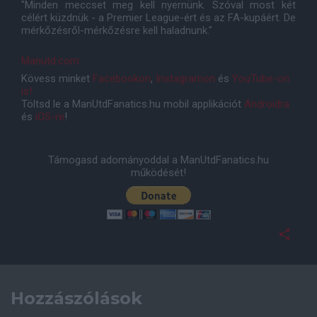
"Minden meccset meg kell nyernünk. Szóval most két
célért küzdnük - a Premier League-ért és az FA-kupáért. De
mérkőzésről-mérkőzésre kell haladnunk."
Manutd.com
Kövess minket
Facebookon
,
Instagramon
és
YouTube-on
is!
Töltsd le a ManUtdFanatics.hu mobil applikációt
Androidra
és
iOS-re
!
Támogasd adományoddal a ManUtdFanatics.hu
működését!
Hozzászólások