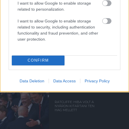
I want to allow Google to enable storage
Támogasd adományoddal
related to personalization.
a ManUtdFanatics.hu működését!
I want to allow Google to enable storage
related to security, including authentication
functionality and fraud prevention, and other
user protection.
Kapcsolódó hírek
CONFIRM
ERIK TEN HAG
Data Deletion
Data Access
Privacy Policy
RATCLIFFE: HIBA VOLT A
NYÁRON KITARTANI TEN
HAG MELLETT