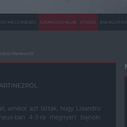
ÖS MECCSNÉZÉS
SZURKOLÓI KLUB
UTAZÁS
ENCIKLOPÉD
mációi Martinezről
MARTINEZRŐL
l, amikor azt látták, hogy Lisandro
ineux-ban 4-3-ra megnyert bajnoki