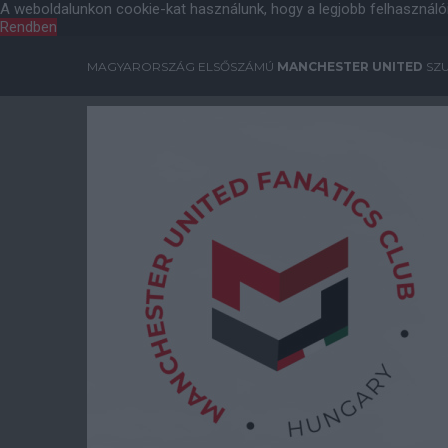
A weboldalunkon cookie-kat használunk, hogy a legjobb felhasználó
Rendben
MAGYARORSZÁG ELSŐSZÁMÚ
MANCHESTER UNITED
SZU