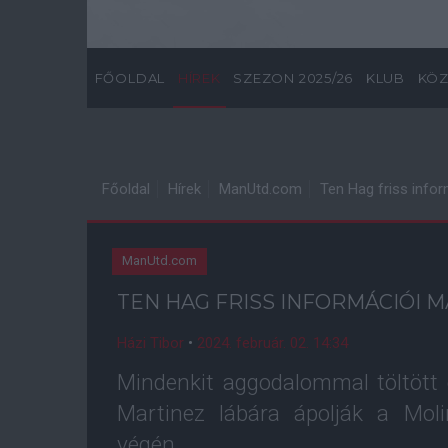
FŐOLDAL
HÍREK
SZEZON 2025/26
KLUB
KÖZ
Főoldal
Hírek
ManUtd.com
Ten Hag friss infor
ManUtd.com
TEN HAG FRISS INFORMÁCIÓI 
Házi Tibor
•
2024. február. 02. 14:34
Mindenkit aggodalommal töltött e
Martinez lábára ápolják a Mol
végén.