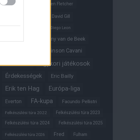
Crystal Palace
Darren Fletcher
David De Gea
David Gill
Dean Henderson
Diego Leon
Diogo Dalot
Donny van de Beek
Edinson Cavani
Ed Woodward
Egykori játékosok
Edzői stáb
Érdekességek
Eric Bailly
Erik ten Hag
Európa-liga
FA-kupa
Everton
Facundo Pellistri
Felkészülési túra 2022
Felkészülési túra 2023
Felkészülési túra 2024
Felkészülési túra 2025
Fred
Fulham
Felkészülési túra 2026