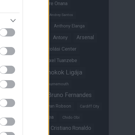
Amad Diallo
Andre Onana
Andreas Pereira
Andrey Santos
Angol válogatott
Anthony Elanga
Anthony Martial
Arsenal
Antony
Átigazolási Center
Aston Villa
Átigazolások
Axel Tuanzebe
Bajnokok Ligája
Ayden Heaven
Benjamin Sesko
Bournemouth
Bruno Fernandes
Brandon Williams
Bryan Mbeumo
Bryan Robson
Cardiff City
Casemiro
Chelsea
Chido Obi
Christian Eriksen
Cristiano Ronaldo