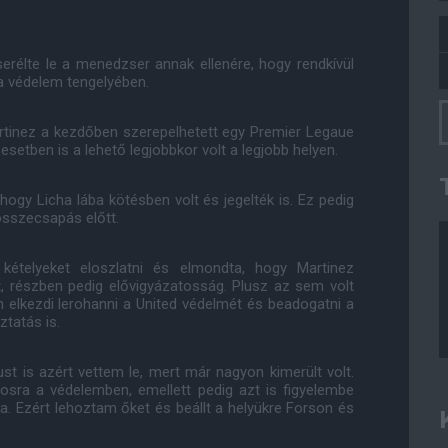
serélte le a menedzser annak ellenére, hogy rendkívül
a védelem tengelyében.
rtinez a kezdőben szerepelhetett egy Premier Legaue
esetben is a lehető legjobbkor volt a legjobb helyen.
hogy Licha lába kötésben volt és jegelték is. Ez pedig
sszecsapás előtt.
ételyeket eloszlatni és elmondta, hogy Martinez
lt, részben pedig elővigyázatosság. Plusz az sem volt
 elkezdi lerohanni a United védelmét és beadogatni a
ztatás is.
ust is azért vettem le, mert már nagyon kimerült volt.
sra a védelemben, emellett pedig azt is figyelembe
a. Ezért lehoztam őket és beállt a helyükre Forson és