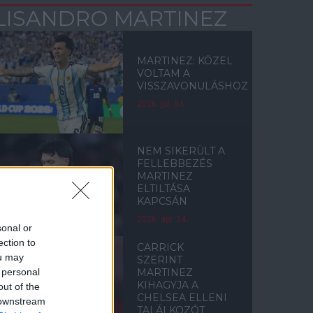
LISANDRO MARTINEZ
MARTINEZ: KÖZEL
VOLTAM A
VISSZAVONULÁSHOZ
2026. júl. 04.
NEM SIKERÜLT A
FELLEBBEZÉS
MARTINEZ
ELTILTÁSA
KAPCSÁN
2026. ápr. 24.
sonal or
ection to
CARRICK
ou may
SZERINT
 personal
MARTINEZ
KIHAGYJA A
out of the
CHELSEA ELLENI
 downstream
TALÁLKOZÓT