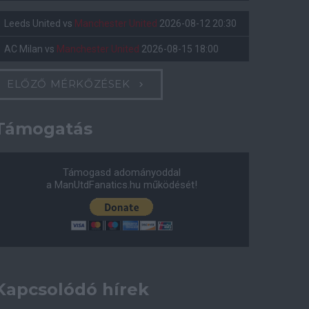
Leeds United
vs
Manchester United
2026-08-12 20:30
AC Milan
vs
Manchester United
2026-08-15 18:00
ELŐZŐ MÉRKŐZÉSEK
Támogatás
Támogasd adományoddal
a ManUtdFanatics.hu működését!
Kapcsolódó hírek