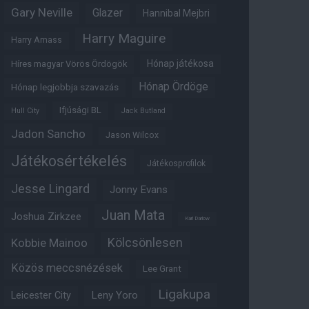
Gary Neville
Glazer
Hannibal Mejbri
Harry Maguire
Harry Amass
Hónap játékosa
Híres magyar Vörös Ördögök
Hónap Ördöge
Hónap legjobbja szavazás
Ifjúsági BL
Hull City
Jack Butland
Jadon Sancho
Jason Wilcox
Játékosértékelés
Játékosprofilok
Jesse Lingard
Jonny Evans
Juan Mata
Joshua Zirkzee
Karl Darlow
Kölcsönlesen
Kobbie Mainoo
Közös meccsnézések
Lee Grant
Ligakupa
Leny Yoro
Leicester City