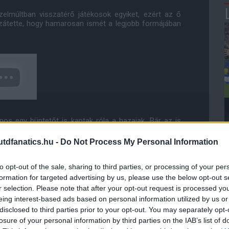
zelmúltban visszatérő játékosok egyiket, ezért az ő
zzátette, hogy hamarosan ismét a legjobb formájában
s egy büntetőt is kaptak róla a hazaiak. Bár az is
ga lappal játszott, Ten Hag mégis inkább az erőnléte
dfanatics.hu -
Do Not Process My Personal Information
- folytatta a menedzser. "Tudom, hogy Case minél több
to opt-out of the sale, sharing to third parties, or processing of your per
átékpercekre van szüksége, ebből profitálja most a
formation for targeted advertising by us, please use the below opt-out s
etleges szabálytalanság miatt kiállítsák."
r selection. Please note that after your opt-out request is processed y
eing interest-based ads based on personal information utilized by us or
ssziót és minőséget hozott a pályára és remélhetőleg
disclosed to third parties prior to your opt-out. You may separately opt-
 Traffordon David Moyes csapata ellen.
losure of your personal information by third parties on the IAB’s list of