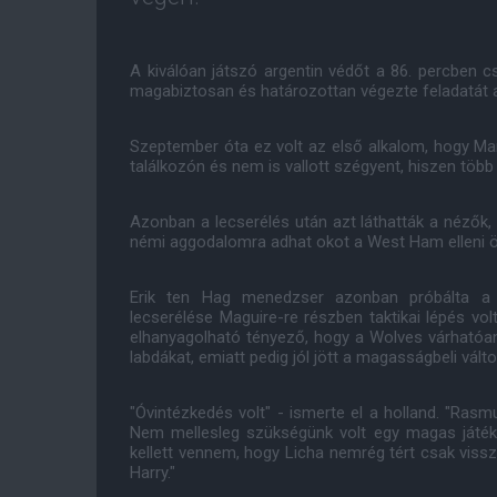
A kiválóan játszó argentin védőt a 86. percben c
magabiztosan és határozottan végezte feladatát 
Szeptember óta ez volt az első alkalom, hogy Ma
találkozón és nem is vallott szégyent, hiszen több 
Azonban a lecserélés után azt láthatták a nézők, 
némi aggodalomra adhat okot a West Ham elleni ö
Erik ten Hag menedzser azonban próbálta a k
lecserélése Maguire-re részben taktikai lépés vo
elhanyagolható tényező, hogy a Wolves várhatóan
labdákat, emiatt pedig jól jött a magasságbeli válto
"Óvintézkedés volt" - ismerte el a holland. "Rasm
Nem mellesleg szükségünk volt egy magas játéko
kellett vennem, hogy Licha nemrég tért csak vissz
Harry."