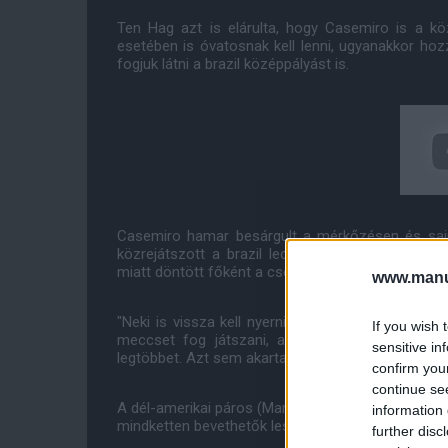
Ten Hag azt is elárulta, hogy Casemiro is a kö
esetében is óvatosnak kell lenni, ugyanakkor ho
fogjuk látni a brazil középpályást is.
Casemiro hamar besárgult a mérkőzésen és sajno
közrejátszott a brazil lecserélésében, hogy sár
miatt döntött főként a csere mellett.
www.manut
"Neki is vissza kell nyernie a teljes erőnlétét" 
If you wish 
meccset fog játszani, annál jobb lesz. Most j
sensitive in
legtöbbet. Azt sem akartam kockáztatni, hogy eg es
confirm you
continue se
A dél-amerikai páros (Martinez és Casemiro) agre
information 
mindketten bevethetők lesznek vasárnap is az Old
further disc