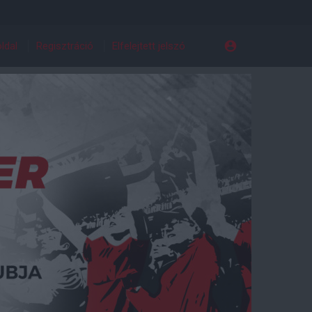
ldal
Regisztráció
Elfelejtett jelszó