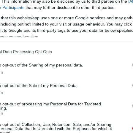
. This information may also be disclosed by us to third parties on the
IA
Participants
that may further disclose it to other third parties.
ube-on is!
 that this website/app uses one or more Google services and may gath
droidra
és
iOS-re
!
including but not limited to your visit or usage behaviour. You may click 
 to Google and its third-party tags to use your data for below specifi
ogle consent section.
ManUtdFanatics.hu működését!
l Data Processing Opt Outs
o opt-out of the Sharing of my personal data.
In
o opt-out of the Sale of my Personal Data.
In
to opt-out of processing my Personal Data for Targeted
ing.
In
o opt-out of Collection, Use, Retention, Sale, and/or Sharing
ersonal Data that Is Unrelated with the Purposes for which it
lected.