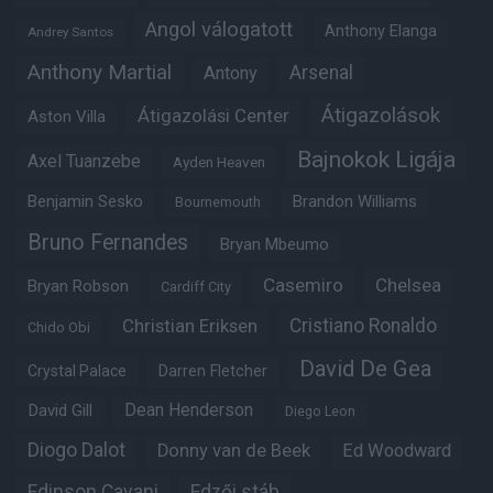
Angol válogatott
Anthony Elanga
Andrey Santos
Anthony Martial
Arsenal
Antony
Átigazolások
Átigazolási Center
Aston Villa
Bajnokok Ligája
Axel Tuanzebe
Ayden Heaven
Benjamin Sesko
Brandon Williams
Bournemouth
Bruno Fernandes
Bryan Mbeumo
Casemiro
Chelsea
Bryan Robson
Cardiff City
Christian Eriksen
Cristiano Ronaldo
Chido Obi
David De Gea
Crystal Palace
Darren Fletcher
Dean Henderson
David Gill
Diego Leon
Diogo Dalot
Donny van de Beek
Ed Woodward
Edinson Cavani
Edzői stáb