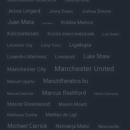
Játékosprofilok
Jesse Lingard
Jonny Evans
Joshua Zirkzee
Juan Mata
Kobbie Mainoo
Karl Darlow
Kölcsönlesen
Közös meccsnézések
Lee Grant
Ligakupa
Leny Yoro
Leicester City
Luke Shaw
Lisandro Martinez
Liverpool
Manchester United
Manchester City
Manutdfanatics.hu
Manuel Ugarte
Marcus Rashford
Marcel Sabitzer
Martin Dubravka
Mason Greenwood
Mason Mount
Matheus Cunha
Matthijs de Ligt
Michael Carrick
Nemanja Matic
Newcastle