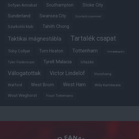
Southampton
Stoke City
Sofyan Amrabat
Sunderland
Swansea City
Szurkoló szemmel
Tahith Chong
Szurkolói klub
Tartalék csapat
Taktikai mágnestábla
Tottenham
Tom Heaton
Toby Collyer
Trófeabibliográfia
Tyrell Malacia
Utazás
Tyler Fredericson
Válogatottak
Victor Lindelöf
Visszhang
West Ham
West Brom
Watford
Willy Kambwala
Wout Weghorst
Youri Tielemans