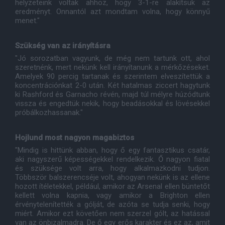
helyzeteink voltak ahhoz, hogy 3-1-re alakítsuk az
eredményt. Onnantól azt mondtam volna, hogy könnyű
menet."
Szükség van az irányításra
"Jó sorozatban vagyunk, de még nem tartunk ott, ahol
szeretnénk, mert nekünk kell irányítanunk a mérkőzéseket.
Amelyek 90 percig tartanak és szerintem elveszítettük a
koncentrációnkat 2-0 után. Két hatalmas ziccert hagytunk
ki Rashford és Garnacho révén, majd túl mélyre húzódtunk
vissza és engedtük nekik, hogy beadásokkal és lövésekkel
próbálkozhassanak."
Hojlund
most nagyon magabiztos
"Mindig is hittünk abban, hogy ő egy fantasztikus csatár,
aki nagyszerű képességekkel rendelkezik. Ő nagyon fiatal
és szüksége volt arra, hogy alkalmazkodni tudjon.
Többször balszerencséje volt, ahogyan nekünk is az ellene
hozott ítéletekkel, például, amikor az Arsenal ellen büntetőt
kellett volna kapnia, vagy amikor a Brighton ellen
érvénytelenítették a gólját, de azóta se tudja senki, hogy
miért. Amikor ezt követően nem szerzel gólt, az hatással
van az önbizalmadra. De ő egy erős karakter és ez az, amit