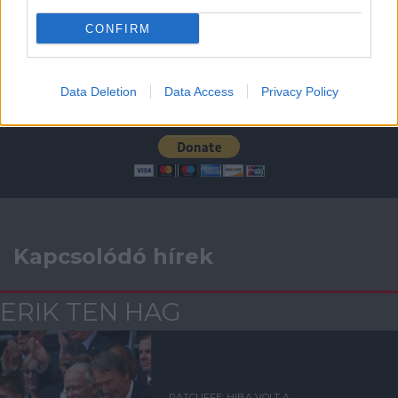
CONFIRM
Támogatás
Data Deletion
Data Access
Privacy Policy
Támogasd adományoddal
a ManUtdFanatics.hu működését!
Kapcsolódó hírek
ERIK TEN HAG
RATCLIFFE: HIBA VOLT A