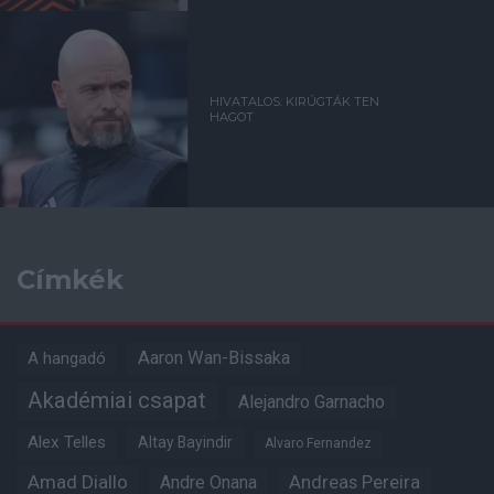
HIVATALOS: KIRÚGTÁK TEN
HAGOT
Címkék
Aaron Wan-Bissaka
A hangadó
Akadémiai csapat
Alejandro Garnacho
Alex Telles
Altay Bayindir
Alvaro Fernandez
Amad Diallo
Andre Onana
Andreas Pereira