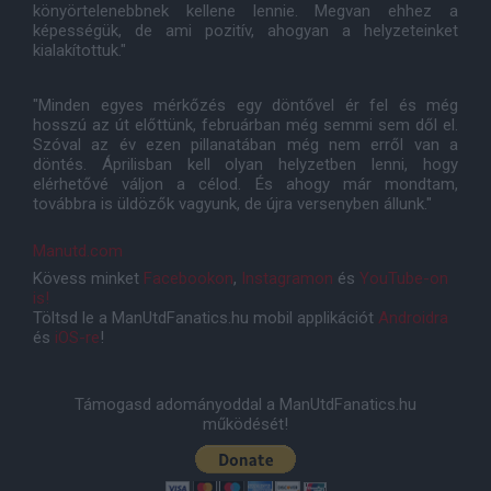
könyörtelenebbnek kellene lennie. Megvan ehhez a
képességük, de ami pozitív, ahogyan a helyzeteinket
kialakítottuk."
"Minden egyes mérkőzés egy döntővel ér fel és még
hosszú az út előttünk, februárban még semmi sem dől el.
Szóval az év ezen pillanatában még nem erről van a
döntés. Áprilisban kell olyan helyzetben lenni, hogy
elérhetővé váljon a célod. És ahogy már mondtam,
továbbra is üldözők vagyunk, de újra versenyben állunk."
Manutd.com
Kövess minket
Facebookon
,
Instagramon
és
YouTube-on
is!
Töltsd le a ManUtdFanatics.hu mobil applikációt
Androidra
és
iOS-re
!
Támogasd adományoddal a ManUtdFanatics.hu
működését!