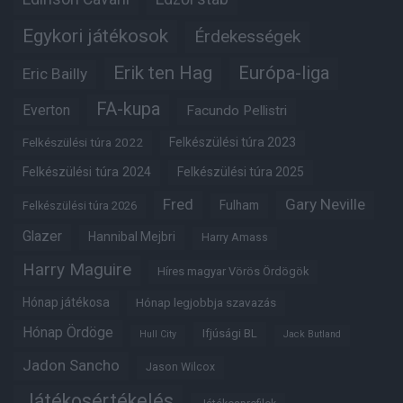
Egykori játékosok
Érdekességek
Erik ten Hag
Európa-liga
Eric Bailly
FA-kupa
Everton
Facundo Pellistri
Felkészülési túra 2022
Felkészülési túra 2023
Felkészülési túra 2024
Felkészülési túra 2025
Fred
Gary Neville
Fulham
Felkészülési túra 2026
Glazer
Hannibal Mejbri
Harry Amass
Harry Maguire
Híres magyar Vörös Ördögök
Hónap játékosa
Hónap legjobbja szavazás
Hónap Ördöge
Ifjúsági BL
Hull City
Jack Butland
Jadon Sancho
Jason Wilcox
Játékosértékelés