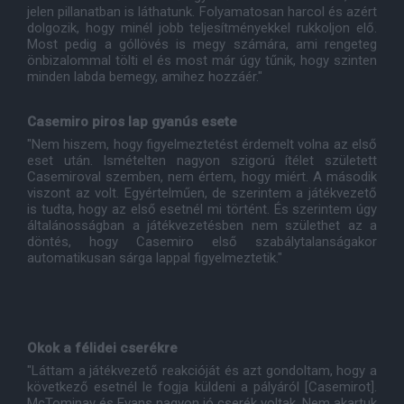
jelen pillanatban is láthatunk. Folyamatosan harcol és azért
dolgozik, hogy minél jobb teljesítményekkel rukkoljon elő.
Most pedig a góllövés is megy számára, ami rengeteg
önbizalommal tölti el és most már úgy tűnik, hogy szinten
minden labda bemegy, amihez hozzáér."
Casemiro piros lap gyanús esete
"Nem hiszem, hogy figyelmeztetést érdemelt volna az első
eset után. Ismételten nagyon szigorú ítélet született
Casemiroval szemben, nem értem, hogy miért. A második
viszont az volt. Egyértelműen, de szerintem a játékvezető
is tudta, hogy az első esetnél mi történt. És szerintem úgy
általánosságban a játékvezetésben nem születhet az a
döntés, hogy Casemiro első szabálytalanságakor
automatikusan sárga lappal figyelmeztetik."
Okok a félidei cserékre
"Láttam a játékvezető reakcióját és azt gondoltam, hogy a
következő esetnél le fogja küldeni a pályáról [Casemirot].
McTominay és Evans nagyon jó cserék voltak. Nem akartuk