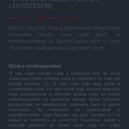
LEGYŐZÉSÉRE
Lakner Péter
•
2024. február. 19. 08:15
Erik ten Hag hiszi, hogy a Manchester United sokkal
könnyebbé tehette volna saját életét, ha
könyörtelenebbek az ellenfél kapuja előtt a Luton
Town elleni vasárnapi bajnoki győzelem során.
Éljünk a lehetőségeinkkel
"A nap végén minden csak a pontokról szól, de azzal
sokkal könnyebbé tehettük volna az életünket, ha több gólt
tudunk szerezni. És 10 perc után már négy góllal is
vezethettünk volna. Ezt nem tettük meg, ehelyett engedtük,
hogy visszajöjjenek a meccsbe azáltal, hogy túl mélyre
visszahúzódtunk és passzívvá váltunk. Illetve helyzetek
kidolgozását se akadályoztuk számukra. Nem is igazán
helyzetekét, de lövésekkel és beadásokkal is
próbálkozhattak, majd kaptunk egy gólt, amellyel 2-1-re
alakult az eredmény és szerintem hasonlóan alakult a
második játékrész is. Aztán olyan nagy és ordító