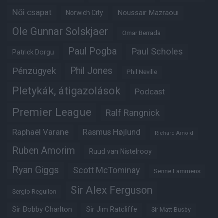
Női csapat
Noussair Mazraoui
Norwich City
Ole Gunnar Solskjaer
Omar Berrada
Paul Pogba
Paul Scholes
Patrick Dorgu
Phil Jones
Pénzügyek
Phil Neville
Pletykák, átigazolások
Podcast
Premier League
Ralf Rangnick
Raphaël Varane
Rasmus Højlund
Richard Arnold
Ruben Amorim
Ruud van Nistelrooy
Ryan Giggs
Scott McTominay
Senne Lammens
Sir Alex Ferguson
Sergio Reguilon
Sir Bobby Charlton
Sir Jim Ratcliffe
Sir Matt Busby