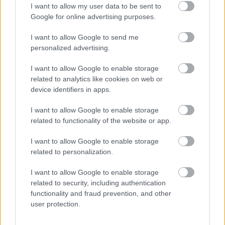
I want to allow my user data to be sent to
Google for online advertising purposes.
Meccs Center
I want to allow Google to send me
personalized advertising.
Paris Saint-Germain
vs
I want to allow Google to enable storage
Manchester United
related to analytics like cookies on web or
device identifiers in apps.
Felkészülési szezon 4. mérkőzés
Nya Ullevi, Göteborg
I want to allow Google to enable storage
2026-08-08 17:00
related to functionality of the website or app.
1 nap 22 óra 49 perc 26 másodperc
I want to allow Google to enable storage
related to personalization.
Leeds United
vs
Manchester United
2026-08-12 20:30
I want to allow Google to enable storage
related to security, including authentication
AC Milan
vs
Manchester United
2026-08-15 18:00
functionality and fraud prevention, and other
user protection.
ELŐZŐ MÉRKŐZÉSEK