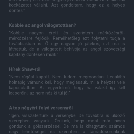
kockázatot vállalni. Azt gondoltam, hogy ez a helyes
döntés."
Kobbie az angol válogatottban?
"Kobbie nagyon érett és szerintem mérkőzésről-
mérkőzésre fejlődik. Remélhetőleg ezt folytatni tudja a
továbbiakban is. Ő egy nagyon jó játékos, ezt ma is
láthattuk, de a válogatott behívója az angol szövetségi
kapitány döntésén múlik."
Hírek Shaw-ról
"Nem rúgást kapott. Nem tudom megmondani. Legalább
holnapig várnunk kell, hogy meglássuk, mi a helyzet vele
kapcsolatban. Az egyértelmű, hogy ha valakit így kell
lecserélni, az nem néz ki túl jól."
A top négyért folyó versenyről
"Igen, visszatértünk a versenybe. De továbbra is üldöző
szerepben vagyunk. Örülünk, hogy most már nincs
gondunk a gólszerzéssel. De ma is kihagytunk számos
nagy lehetőséget és szerintem a támadósorunknak