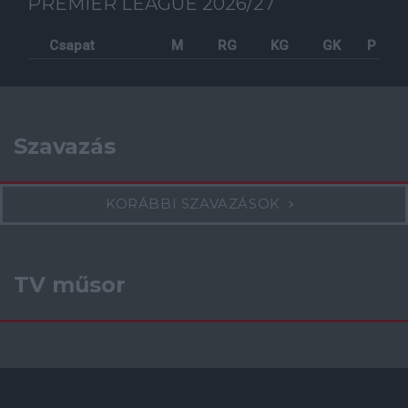
PREMIER LEAGUE 2026/27
Csapat
M
RG
KG
GK
P
Szavazás
KORÁBBI SZAVAZÁSOK
TV műsor