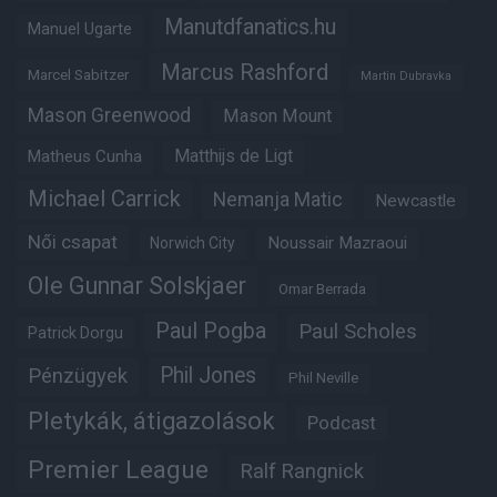
Manutdfanatics.hu
Manuel Ugarte
Marcus Rashford
Marcel Sabitzer
Martin Dubravka
Mason Greenwood
Mason Mount
Matheus Cunha
Matthijs de Ligt
Michael Carrick
Nemanja Matic
Newcastle
Női csapat
Noussair Mazraoui
Norwich City
Ole Gunnar Solskjaer
Omar Berrada
Paul Pogba
Paul Scholes
Patrick Dorgu
Phil Jones
Pénzügyek
Phil Neville
Pletykák, átigazolások
Podcast
Premier League
Ralf Rangnick