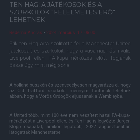
TEN HAG: A JÁTÉKOSOK ÉS A
SZURKOLÓK "FÉLELMETES ERŐ"
LEHETNEK
Bederna András
•
2024. március. 17. 08:00
Erik ten Hag arra szólította fel a Manchester United
játékosait és szurkolóit, hogy a vasárnapi, ősi rivális
Liverpool elleni FA-kupa-mérkőzés előtt fogjanak
össze úgy, mint még soha.
A holland büszkén és szenvedélyesen magyarázza el, hogy
az Old Trafford szurkolói mennyire fontosak lehetnek
abban, hogy a Vörös Ördögök eljussanak a Wembleybe.
A United több, mint 100 éve nem veszített hazai FA-kupa-
mérkőzést a Liverpool ellen, és Ten Hag is legyőzte Jürgen
Klopp csapatát, amikor legutóbb, 2022 augusztusában
látogattak Manchesterbe.