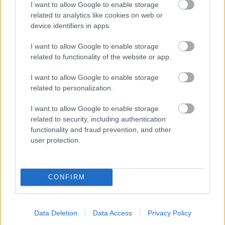
I want to allow Google to enable storage
1 nap 17 óra 9 perc 58 másodperc
related to analytics like cookies on web or
device identifiers in apps.
Leeds United
vs
Manchester United
2026-08-12 20:30
I want to allow Google to enable storage
related to functionality of the website or app.
AC Milan
vs
Manchester United
2026-08-15 18:00
I want to allow Google to enable storage
ELŐZŐ MÉRKŐZÉSEK
related to personalization.
I want to allow Google to enable storage
Támogatás
related to security, including authentication
functionality and fraud prevention, and other
user protection.
Támogasd adományoddal
a ManUtdFanatics.hu működését!
CONFIRM
Data Deletion
Data Access
Privacy Policy