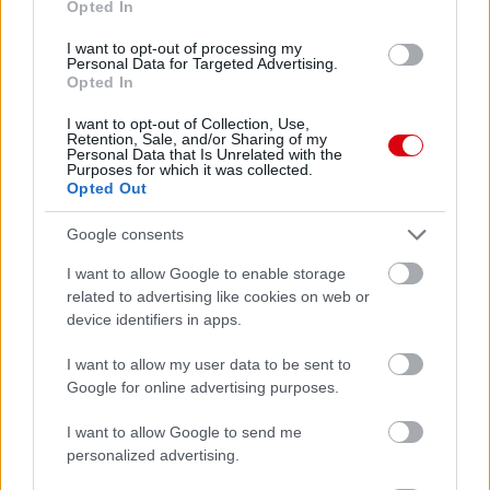
Opted In
I want to opt-out of processing my
Personal Data for Targeted Advertising.
Opted In
I want to opt-out of Collection, Use,
Retention, Sale, and/or Sharing of my
Personal Data that Is Unrelated with the
Purposes for which it was collected.
Opted Out
Google consents
Meccs Center
I want to allow Google to enable storage
related to advertising like cookies on web or
device identifiers in apps.
Paris Saint-Germain
vs
I want to allow my user data to be sent to
Manchester United
Google for online advertising purposes.
Felkészülési szezon 4. mérkőzés
I want to allow Google to send me
Nya Ullevi, Göteborg
personalized advertising.
2026-08-08 17:00