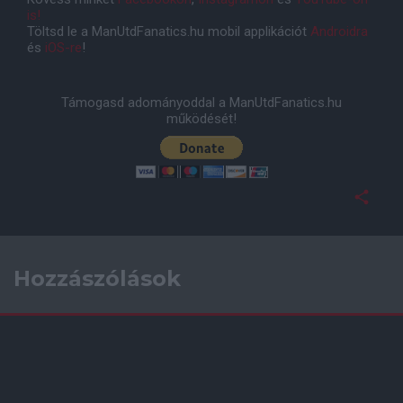
is!
Töltsd le a ManUtdFanatics.hu mobil applikációt
Androidra
és
iOS-re
!
Támogasd adományoddal a ManUtdFanatics.hu
működését!
Hozzászólások