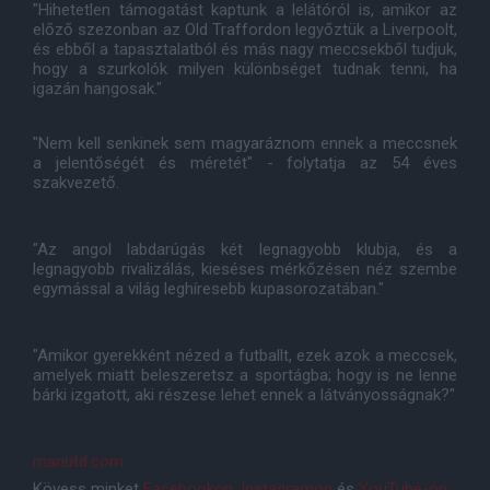
"Hihetetlen támogatást kaptunk a lelátóról is, amikor az
előző szezonban az Old Traffordon legyőztük a Liverpoolt,
és ebből a tapasztalatból és más nagy meccsekből tudjuk,
hogy a szurkolók milyen különbséget tudnak tenni, ha
igazán hangosak."
"Nem kell senkinek sem magyaráznom ennek a meccsnek
a jelentőségét és méretét" - folytatja az 54 éves
szakvezető.
"Az angol labdarúgás két legnagyobb klubja, és a
legnagyobb rivalizálás, kieséses mérkőzésen néz szembe
egymással a világ leghíresebb kupasorozatában."
"Amikor gyerekként nézed a futballt, ezek azok a meccsek,
amelyek miatt beleszeretsz a sportágba; hogy is ne lenne
bárki izgatott, aki részese lehet ennek a látványosságnak?"
manutd.com
Kövess minket
Facebookon
,
Instagramon
és
YouTube-on