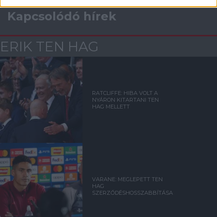
Kapcsolódó hírek
ERIK TEN HAG
RATCLIFFE: HIBA VOLT A
NYÁRON KITARTANI TEN
HAG MELLETT
VARANE: MEGLEPETT TEN
HAG
SZERZŐDÉSHOSSZABBÍTÁSA