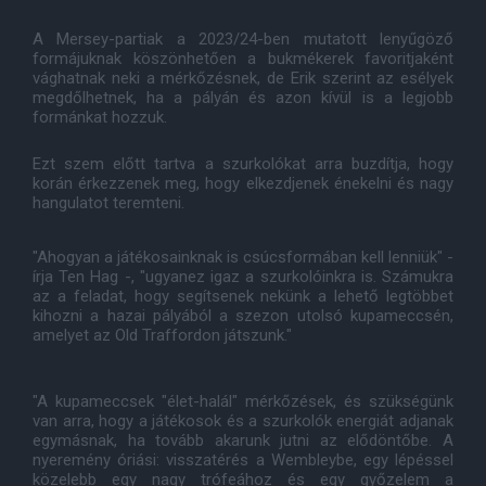
A Mersey-partiak a 2023/24-ben mutatott lenyűgöző
formájuknak köszönhetően a bukmékerek favoritjaként
vághatnak neki a mérkőzésnek, de Erik szerint az esélyek
megdőlhetnek, ha a pályán és azon kívül is a legjobb
formánkat hozzuk.
Ezt szem előtt tartva a szurkolókat arra buzdítja, hogy
korán érkezzenek meg, hogy elkezdjenek énekelni és nagy
hangulatot teremteni.
"Ahogyan a játékosainknak is csúcsformában kell lenniük" -
írja Ten Hag -, "ugyanez igaz a szurkolóinkra is. Számukra
az a feladat, hogy segítsenek nekünk a lehető legtöbbet
kihozni a hazai pályából a szezon utolsó kupameccsén,
amelyet az Old Traffordon játszunk."
"A kupameccsek "élet-halál" mérkőzések, és szükségünk
van arra, hogy a játékosok és a szurkolók energiát adjanak
egymásnak, ha tovább akarunk jutni az elődöntőbe. A
nyeremény óriási: visszatérés a Wembleybe, egy lépéssel
közelebb egy nagy trófeához és egy győzelem a