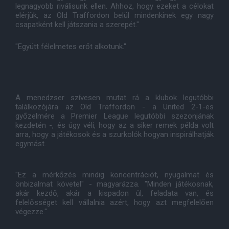
legnagyobb riválisunk ellen. Ahhoz, hogy ezeket a célokat
elérjük, az Old Traffordon belül mindenkinek egy nagy
csapatként kell játszania a szerepét."
"Együtt félelmetes erőt alkotunk."
A menedzser szívesen mutat rá a klubok legutóbbi
találkozójára az Old Traffordon - a United 2-1-es
győzelmére a Premier League legutóbbi szezonjának
kezdetén -, és úgy véli, hogy az a siker remek példa volt
arra, hogy a játékosok és a szurkolók hogyan inspirálhatják
egymást.
"Ez a mérkőzés mindig koncentrációt, nyugalmat és
önbizalmat követel" - magyarázza. "Minden játékosnak,
akár kezdő, akár a kispadon ül, feladata van, és
felelősséget kell vállalnia azért, hogy azt megfelelően
végezze."