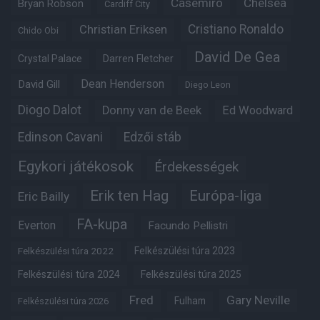
Casemiro
Chelsea
Bryan Robson
Cardiff City
Christian Eriksen
Cristiano Ronaldo
Chido Obi
David De Gea
Crystal Palace
Darren Fletcher
Dean Henderson
David Gill
Diego Leon
Diogo Dalot
Donny van de Beek
Ed Woodward
Edinson Cavani
Edzői stáb
Egykori játékosok
Érdekességek
Erik ten Hag
Európa-liga
Eric Bailly
FA-kupa
Everton
Facundo Pellistri
Felkészülési túra 2022
Felkészülési túra 2023
Felkészülési túra 2024
Felkészülési túra 2025
Fred
Gary Neville
Fulham
Felkészülési túra 2026