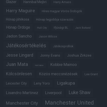
Glazer
Hannibal Mejbri
Harry Amass
Harry Maguire
Híres magyar Vörös Ördögök
Hónap játékosa
Hónap legjobbja szavazás
Hónap Ördöge
Ifjúsági BL
Hull City
Jack Butland
Jadon Sancho
Jason Wilcox
Játékosértékelés
Játékosprofilok
Jesse Lingard
Jonny Evans
Joshua Zirkzee
Juan Mata
Kobbie Mainoo
Karl Darlow
Kölcsönlesen
Közös meccsnézések
Lee Grant
Ligakupa
Leny Yoro
Leicester City
Luke Shaw
Lisandro Martinez
Liverpool
Manchester United
Manchester City