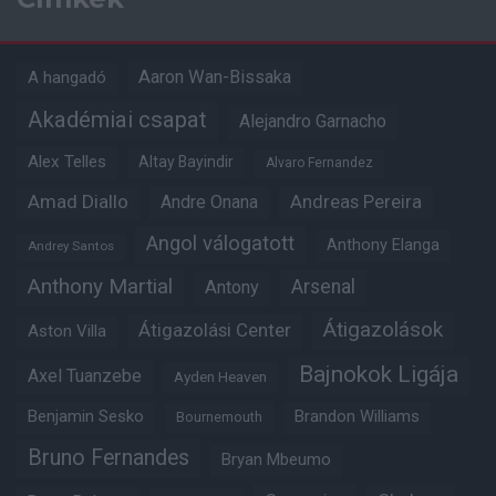
Aaron Wan-Bissaka
A hangadó
Akadémiai csapat
Alejandro Garnacho
Alex Telles
Altay Bayindir
Alvaro Fernandez
Amad Diallo
Andre Onana
Andreas Pereira
Angol válogatott
Anthony Elanga
Andrey Santos
Anthony Martial
Arsenal
Antony
Átigazolások
Átigazolási Center
Aston Villa
Bajnokok Ligája
Axel Tuanzebe
Ayden Heaven
Benjamin Sesko
Brandon Williams
Bournemouth
Bruno Fernandes
Bryan Mbeumo