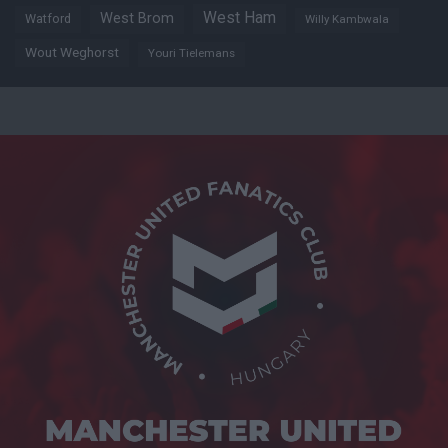
West Ham
West Brom
Watford
Willy Kambwala
Wout Weghorst
Youri Tielemans