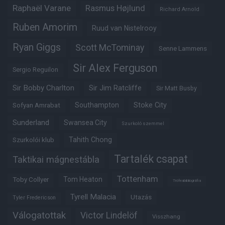
Raphaël Varane
Rasmus Højlund
Richard Arnold
Ruben Amorim
Ruud van Nistelrooy
Ryan Giggs
Scott McTominay
Senne Lammens
Sir Alex Ferguson
Sergio Reguilon
Sir Bobby Charlton
Sir Jim Ratcliffe
Sir Matt Busby
Southampton
Stoke City
Sofyan Amrabat
Sunderland
Swansea City
Szurkoló szemmel
Tahith Chong
Szurkolói klub
Tartalék csapat
Taktikai mágnestábla
Tottenham
Tom Heaton
Toby Collyer
Trófeabibliográfia
Tyrell Malacia
Utazás
Tyler Fredericson
Válogatottak
Victor Lindelöf
Visszhang