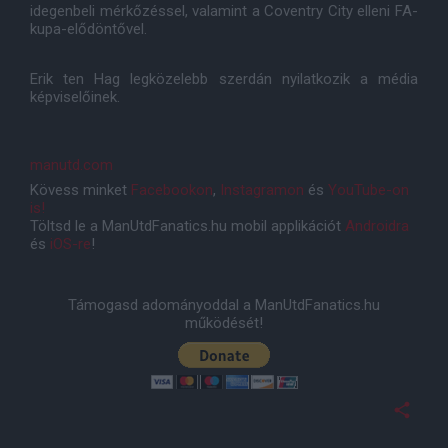
idegenbeli mérkőzéssel, valamint a Coventry City elleni FA-
kupa-elődöntővel.
Erik ten Hag legközelebb szerdán nyilatkozik a média
képviselőinek.
manutd.com
Kövess minket
Facebookon
,
Instagramon
és
YouTube-on
is!
Töltsd le a ManUtdFanatics.hu mobil applikációt
Androidra
és
iOS-re
!
Támogasd adományoddal a ManUtdFanatics.hu
működését!