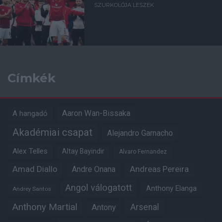
SZURKOLÓJA LESZEK
Címkék
Aaron Wan-Bissaka
A hangadó
Akadémiai csapat
Alejandro Garnacho
Alex Telles
Altay Bayindir
Alvaro Fernandez
Amad Diallo
Andre Onana
Andreas Pereira
Angol válogatott
Anthony Elanga
Andrey Santos
Anthony Martial
Arsenal
Antony