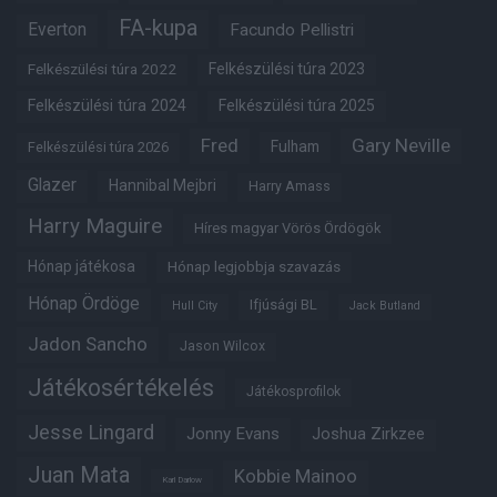
FA-kupa
Everton
Facundo Pellistri
Felkészülési túra 2022
Felkészülési túra 2023
Felkészülési túra 2024
Felkészülési túra 2025
Fred
Gary Neville
Fulham
Felkészülési túra 2026
Glazer
Hannibal Mejbri
Harry Amass
Harry Maguire
Híres magyar Vörös Ördögök
Hónap játékosa
Hónap legjobbja szavazás
Hónap Ördöge
Ifjúsági BL
Hull City
Jack Butland
Jadon Sancho
Jason Wilcox
Játékosértékelés
Játékosprofilok
Jesse Lingard
Jonny Evans
Joshua Zirkzee
Juan Mata
Kobbie Mainoo
Karl Darlow