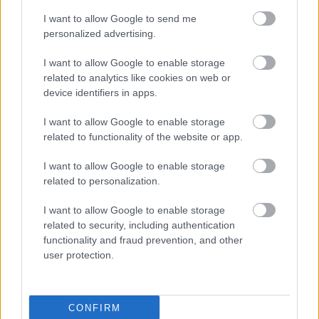
I want to allow Google to send me
personalized advertising.
I want to allow Google to enable storage
related to analytics like cookies on web or
NEM SIKERÜLT A
FELLEBBEZÉS MARTINEZ
device identifiers in apps.
ELTILTÁSA KAPCSÁN
I want to allow Google to enable storage
related to functionality of the website or app.
I want to allow Google to enable storage
related to personalization.
CARRICK SZERINT
I want to allow Google to enable storage
MARTINEZ KIHAGYJA A
CHELSEA ELLENI
related to security, including authentication
TALÁLKOZÓT
functionality and fraud prevention, and other
user protection.
CONFIRM