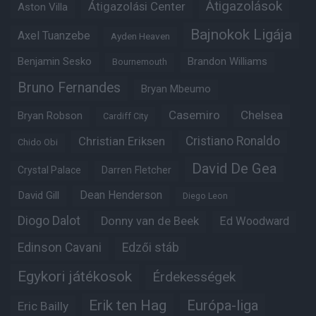
Átigazolások
Átigazolási Center
Aston Villa
Bajnokok Ligája
Axel Tuanzebe
Ayden Heaven
Benjamin Sesko
Brandon Williams
Bournemouth
Bruno Fernandes
Bryan Mbeumo
Casemiro
Chelsea
Bryan Robson
Cardiff City
Christian Eriksen
Cristiano Ronaldo
Chido Obi
David De Gea
Crystal Palace
Darren Fletcher
Dean Henderson
David Gill
Diego Leon
Diogo Dalot
Donny van de Beek
Ed Woodward
Edinson Cavani
Edzői stáb
Egykori játékosok
Érdekességek
Erik ten Hag
Európa-liga
Eric Bailly