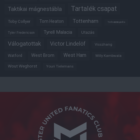
Tartalék csapat
Taktikai mágnestábla
Tottenham
Tom Heaton
Toby Collyer
Trófeabibliográfia
Tyrell Malacia
Utazás
Tyler Fredericson
Válogatottak
Victor Lindelöf
Visszhang
West Ham
West Brom
Watford
Willy Kambwala
Wout Weghorst
Youri Tielemans