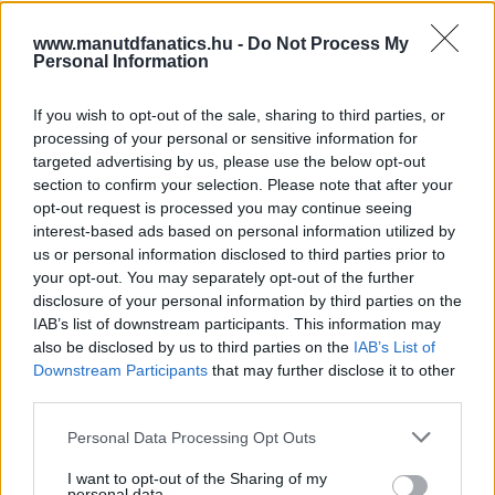
www.manutdfanatics.hu -
Do Not Process My
Personal Information
Paris Saint-Germain
vs
Manchester United
If you wish to opt-out of the sale, sharing to third parties, or
processing of your personal or sensitive information for
Felkészülési szezon 4. mérkőzés
targeted advertising by us, please use the below opt-out
Nya Ullevi, Göteborg
section to confirm your selection. Please note that after your
2026-08-08 17:00
opt-out request is processed you may continue seeing
interest-based ads based on personal information utilized by
2 nap 13 óra 2 perc 28 másodperc
us or personal information disclosed to third parties prior to
your opt-out. You may separately opt-out of the further
disclosure of your personal information by third parties on the
Leeds United
vs
Manchester United
2026-08-12 20:30
IAB’s list of downstream participants. This information may
AC Milan
vs
Manchester United
2026-08-15 18:00
also be disclosed by us to third parties on the
IAB’s List of
Downstream Participants
that may further disclose it to other
third parties.
ELŐZŐ MÉRKŐZÉSEK
Please note that this website/app uses one or more Google
Personal Data Processing Opt Outs
services and may gather and store information including but
Támogatás
not limited to your visit or usage behaviour. You may click to
I want to opt-out of the Sharing of my
personal data.