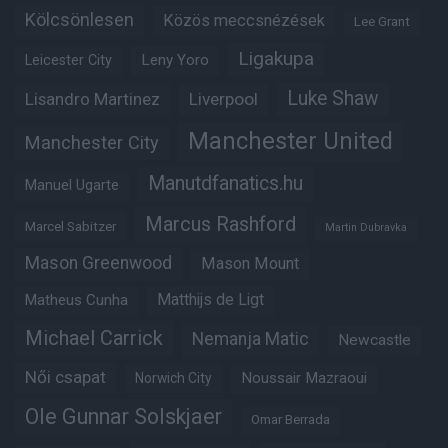
Kölcsönlesen
Közös meccsnézések
Lee Grant
Ligakupa
Leny Yoro
Leicester City
Luke Shaw
Lisandro Martinez
Liverpool
Manchester United
Manchester City
Manutdfanatics.hu
Manuel Ugarte
Marcus Rashford
Marcel Sabitzer
Martin Dubravka
Mason Greenwood
Mason Mount
Matheus Cunha
Matthijs de Ligt
Michael Carrick
Nemanja Matic
Newcastle
Női csapat
Noussair Mazraoui
Norwich City
Ole Gunnar Solskjaer
Omar Berrada