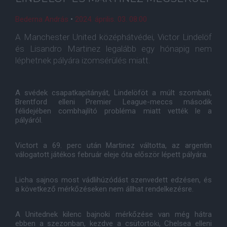
Bederna András
•
2024. április. 03. 08:00
A Manchester United középhátvédei, Victor Lindelöf
és Lisandro Martinez legalább egy hónapig nem
léphetnek pályára izomsérülés miatt.
A svédek csapatkapitányát, Lindelöföt a múlt szombati,
Brentford elleni Premier League-meccs második
félidejében combhajlító probléma miatt vették le a
pályáról.
Victort a 69. perc után Martinez váltotta, az argentin
válogatott játékos február eleje óta először lépett pályára.
Licha sajnos most vádlihúzódást szenvedett edzésen, és
a következő mérkőzéseken nem állhat rendelkezésre.
A Unitednek kilenc bajnoki mérkőzése van még hátra
ebben a szezonban, kezdve a csütörtöki, Chelsea elleni