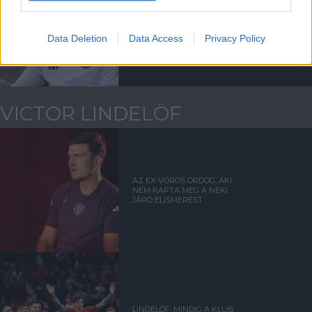
CSAPATHÍREK A LEEDS
MECCS ELŐTT
Data Deletion
Data Access
Privacy Policy
VICTOR LINDELÖF
AZ EX-VÖRÖS ÖRDÖG, AKI
NEM KAPTA MEG A NEKI
JÁRÓ ELISMERÉST
LINDELÖF: MINDIG A KLUB