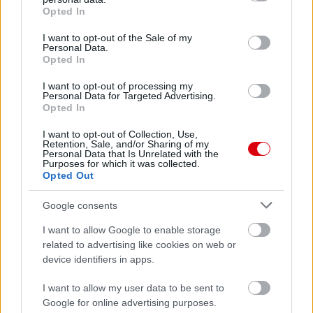
grant or deny consent to Google and its third-party tags to
Opted In
use your data for below specified purposes in below Google
consent section.
Támogasd adományoddal
I want to opt-out of the Sale of my
Personal Data.
a ManUtdFanatics.hu működését!
Opted In
I want to opt-out of processing my
Personal Data for Targeted Advertising.
Opted In
I want to opt-out of Collection, Use,
Retention, Sale, and/or Sharing of my
Kapcsolódó hírek
Personal Data that Is Unrelated with the
Purposes for which it was collected.
Opted Out
LISANDRO MARTINEZ
Google consents
I want to allow Google to enable storage
related to advertising like cookies on web or
device identifiers in apps.
MARTINEZ: KÖZEL VOLTAM A
VISSZAVONULÁSHOZ
I want to allow my user data to be sent to
Google for online advertising purposes.