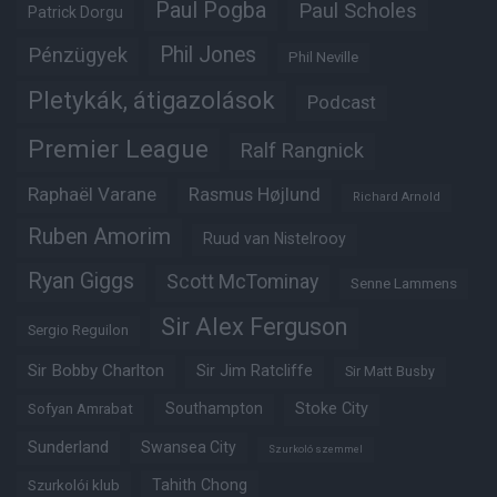
Paul Pogba
Paul Scholes
Patrick Dorgu
Phil Jones
Pénzügyek
Phil Neville
Pletykák, átigazolások
Podcast
Premier League
Ralf Rangnick
Raphaël Varane
Rasmus Højlund
Richard Arnold
Ruben Amorim
Ruud van Nistelrooy
Ryan Giggs
Scott McTominay
Senne Lammens
Sir Alex Ferguson
Sergio Reguilon
Sir Bobby Charlton
Sir Jim Ratcliffe
Sir Matt Busby
Southampton
Stoke City
Sofyan Amrabat
Sunderland
Swansea City
Szurkoló szemmel
Tahith Chong
Szurkolói klub