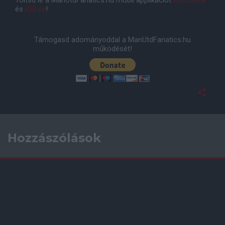
Töltsd le a ManUtdFanatics.hu mobil applikációt
Androidra
és
iOS-re
!
Támogasd adományoddal a ManUtdFanatics.hu
működését!
Hozzászólások