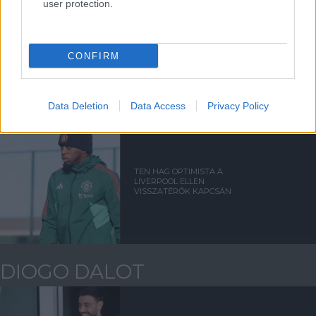
user protection.
CSAPATHÍREK A LIVERPOOL
CONFIRM
ELLENI KUPAMECCS ELŐTT
Data Deletion
Data Access
Privacy Policy
TEN HAG OPTIMISTA A
LIVERPOOL ELLEN
VISSZATÉRŐK KAPCSÁN
DIOGO DALOT