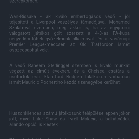
szerepkörben.
Wan-Bissaka - aki kiváló emberfogásos védő - jól
teljesített a Liverpool veszélyes támadójával, Mohamed
Szalah-val szemben, még akkor is, ha az egyiptomi
válogatott játékos gólt szerzett a 4-3-as FA-kupa
negyeddöntőbeli győzelmünk alkalmával, és a vasárnapi
Premier League-meccsen az Old Traffordon ismét
összecsaphat vele.
A védő Raheem Sterlinggel szemben is kiváló munkát
végzett az elmúlt években, és a Chelsea csatára a
csütörtök esti, Stamford Bridge-i találkozón várhatóan
ismét Mauricio Pochettino kezdő tizenegyébe kerülhet.
Huszonkilences számú játékosunk felépülése éppen jókor
jött, mivel Luke Shaw és Tyrell Malacia, a balhátvédek
állandó opciói is kiestek.