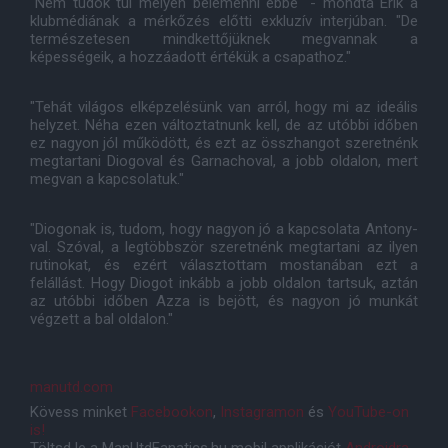
"Nem tudok túl mélyen belemenni ebbe" - mondta Erik a
klubmédiának a mérkőzés előtti exkluzív interjúban. "De
természetesen mindkettőjüknek megvannak a
képességeik, a hozzáadott értékük a csapathoz."
"Tehát világos elképzelésünk van arról, hogy mi az ideális
helyzet. Néha ezen változtatnunk kell, de az utóbbi időben
ez nagyon jól működött, és ezt az összhangot szeretnénk
megtartani Diogoval és Garnachoval, a jobb oldalon, mert
megvan a kapcsolatuk."
"Diogonak is, tudom, hogy nagyon jó a kapcsolata Antony-
val. Szóval, a legtöbbször szeretnénk megtartani az ilyen
rutinokat, és ezért választottam mostanában ezt a
felállást. Hogy Diogot inkább a jobb oldalon tartsuk, aztán
az utóbbi időben Azza is bejött, és nagyon jó munkát
végzett a bal oldalon."
manutd.com
Kövess minket
Facebookon
,
Instagramon
és
YouTube-on
is!