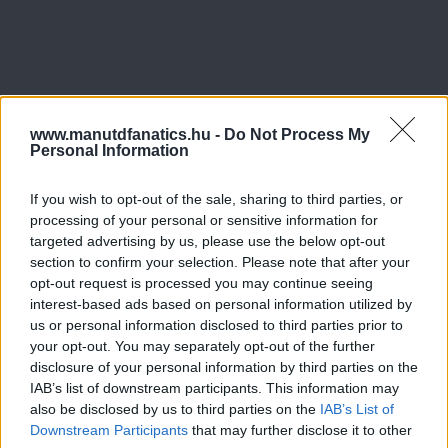
www.manutdfanatics.hu -
Do Not Process My
Personal Information
If you wish to opt-out of the sale, sharing to third parties, or
Meccs Center
processing of your personal or sensitive information for
targeted advertising by us, please use the below opt-out
section to confirm your selection. Please note that after your
Paris Saint-Germain
vs
opt-out request is processed you may continue seeing
interest-based ads based on personal information utilized by
Manchester United
us or personal information disclosed to third parties prior to
your opt-out. You may separately opt-out of the further
Felkészülési szezon 4. mérkőzés
disclosure of your personal information by third parties on the
Nya Ullevi, Göteborg
IAB’s list of downstream participants. This information may
2026-08-08 17:00
also be disclosed by us to third parties on the
IAB’s List of
Downstream Participants
that may further disclose it to other
0 nap 3 óra 46 perc 52 másodperc