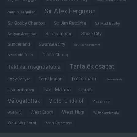
Sir Alex Ferguson
Sergio Reguilon
Sir Bobby Charlton
Sir Jim Ratcliffe
Sir Matt Busby
Southampton
Stoke City
Sofyan Amrabat
Sunderland
Swansea City
Szurkoló szemmel
Tahith Chong
Szurkolói klub
Tartalék csapat
Taktikai mágnestábla
Tottenham
Tom Heaton
Toby Collyer
Trófeabibliográfia
Tyrell Malacia
Utazás
Tyler Fredericson
Válogatottak
Victor Lindelöf
Visszhang
West Ham
West Brom
Watford
Willy Kambwala
Wout Weghorst
Youri Tielemans