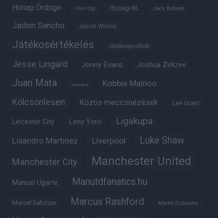
Hónap Ördöge
Ifjúsági BL
Hull City
Jack Butland
Jadon Sancho
Jason Wilcox
Játékosértékelés
Játékosprofilok
Jesse Lingard
Jonny Evans
Joshua Zirkzee
Juan Mata
Kobbie Mainoo
Karl Darlow
Kölcsönlesen
Közös meccsnézések
Lee Grant
Ligakupa
Leny Yoro
Leicester City
Luke Shaw
Lisandro Martinez
Liverpool
Manchester United
Manchester City
Manutdfanatics.hu
Manuel Ugarte
Marcus Rashford
Marcel Sabitzer
Martin Dubravka