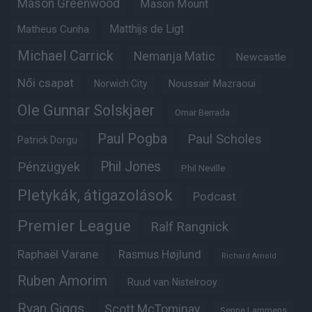
Mason Greenwood
Mason Mount
Matheus Cunha
Matthijs de Ligt
Michael Carrick
Nemanja Matic
Newcastle
Női csapat
Noussair Mazraoui
Norwich City
Ole Gunnar Solskjaer
Omar Berrada
Paul Pogba
Paul Scholes
Patrick Dorgu
Phil Jones
Pénzügyek
Phil Neville
Pletykák, átigazolások
Podcast
Premier League
Ralf Rangnick
Raphaël Varane
Rasmus Højlund
Richard Arnold
Ruben Amorim
Ruud van Nistelrooy
Ryan Giggs
Scott McTominay
Senne Lammens