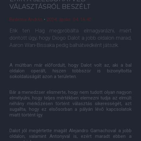
VÁLASZTÁSRÓL BESZÉLT
Bederna András
•
2024. április. 04. 16:40
Erik ten Hag megpróbálta elmagyarázni, miért
döntött úgy, hogy Diogo Dalot a jobb oldalon marad,
Aaron Wan-Bissaka pedig balhátvédként játszik.
A múltban már előfordult, hogy Dalot volt az, aki a bal
oldalon operált, hiszen többször is bizonyította
sokoldalúságát azon a területen.
Bár a menedzser elismerte, hogy nem tudott olyan nagyon
elmélyülni, hogy teljes mértékben elemezni tudja az elmúlt
néhány mérkőzésen történt választás sikerességét, azt
sugallta, hogy ez elsősorban a pályán lévő kapcsolatok
miatt történt így.
Dalot jól megértette magát Alejandro Garnachoval a jobb
oldalon, valamint Antonyval is, ezért maradt ebben a