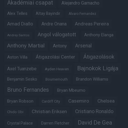
Akadémiai csapat
Alejandro Garnacho
Alex Telles
Altay Bayindir
Alvaro Fernandez
Amad Diallo
Andre Onana
Andreas Pereira
Angol válogatott
Anthony Elanga
Andrey Santos
Anthony Martial
Arsenal
Antony
Átigazolások
Átigazolási Center
Aston Villa
Bajnokok Ligája
Axel Tuanzebe
Ayden Heaven
Benjamin Sesko
Brandon Williams
Bournemouth
Bruno Fernandes
Bryan Mbeumo
Casemiro
Chelsea
Bryan Robson
Cardiff City
Christian Eriksen
Cristiano Ronaldo
Chido Obi
David De Gea
Crystal Palace
Darren Fletcher