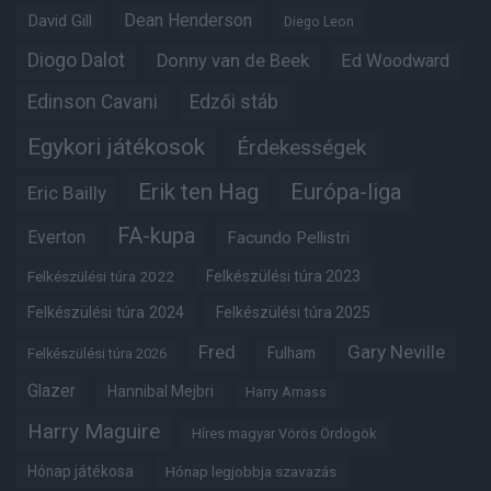
Dean Henderson
David Gill
Diego Leon
Diogo Dalot
Donny van de Beek
Ed Woodward
Edinson Cavani
Edzői stáb
Egykori játékosok
Érdekességek
Erik ten Hag
Európa-liga
Eric Bailly
FA-kupa
Everton
Facundo Pellistri
Felkészülési túra 2022
Felkészülési túra 2023
Felkészülési túra 2024
Felkészülési túra 2025
Fred
Gary Neville
Fulham
Felkészülési túra 2026
Glazer
Hannibal Mejbri
Harry Amass
Harry Maguire
Híres magyar Vörös Ördögök
Hónap játékosa
Hónap legjobbja szavazás