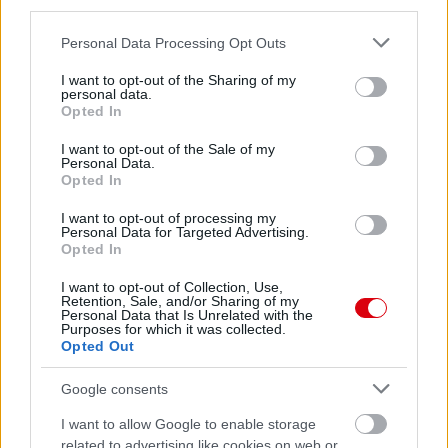
third parties.
Please note that this website/app uses one or more Google
Personal Data Processing Opt Outs
Leeds United
vs
Manchester United
2026-08-12 20:30
services and may gather and store information including but
not limited to your visit or usage behaviour. You may click to
I want to opt-out of the Sharing of my
AC Milan
vs
Manchester United
2026-08-15 18:00
personal data.
grant or deny consent to Google and its third-party tags to
Opted In
use your data for below specified purposes in below Google
ELŐZŐ MÉRKŐZÉSEK
consent section.
I want to opt-out of the Sale of my
Personal Data.
Opted In
Támogatás
I want to opt-out of processing my
Personal Data for Targeted Advertising.
Opted In
Támogasd adományoddal
I want to opt-out of Collection, Use,
a ManUtdFanatics.hu működését!
Retention, Sale, and/or Sharing of my
Personal Data that Is Unrelated with the
Purposes for which it was collected.
Opted Out
Google consents
I want to allow Google to enable storage
Kapcsolódó hírek
related to advertising like cookies on web or