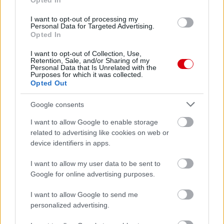
Opted In
I want to opt-out of processing my
Personal Data for Targeted Advertising.
Leeds United
vs
Manchester
Opted In
United
I want to opt-out of Collection, Use,
Retention, Sale, and/or Sharing of my
Felkészülési szezon 5. mérkőzés
Personal Data that Is Unrelated with the
Purposes for which it was collected.
Croke Park, Dublin
Opted Out
2026-08-12 20:30
Google consents
3 nap 4 óra 42 perc 53 másodperc
I want to allow Google to enable storage
related to advertising like cookies on web or
AC Milan
vs
Manchester United
2026-08-15 18:00
device identifiers in apps.
ELŐZŐ MÉRKŐZÉSEK
I want to allow my user data to be sent to
Google for online advertising purposes.
Támogatás
I want to allow Google to send me
personalized advertising.