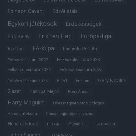
Edinson Cavani
Edzői stáb
Egykori játékosok
Érdekességek
Erik ten Hag
Európa-liga
Eric Bailly
FA-kupa
Everton
Facundo Pellistri
Felkészülési túra 2022
Felkészülési túra 2023
Felkészülési túra 2024
Felkészülési túra 2025
Fred
Gary Neville
Fulham
Felkészülési túra 2026
Glazer
Hannibal Mejbri
Harry Amass
Harry Maguire
Híres magyar Vörös Ördögök
Hónap játékosa
Hónap legjobbja szavazás
Hónap Ördöge
Ifjúsági BL
Hull City
Jack Butland
Jadon Sancho
Jason Wilcox