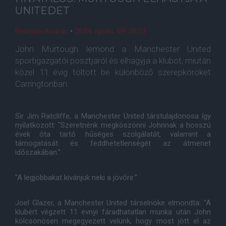
UNITEDET
Bederna András
•
2024. április. 09. 20:51
John Murtough lemond a Manchester United
sportigazgatói posztjáról és elhagyja a klubot, miután
közel 11 évig töltött be különböző szerepköröket
Carringtonban.
Sir Jim Ratcliffe, a Manchester United társtulajdonosa így
nyilatkozott: "Szeretnénk megköszönni Johnnak a hosszú
évek óta tartó hűséges szolgálatát, valamint a
támogatását és feddhetetlenségét az átmenet
időszakában."
"A legjobbakat kívánjuk neki a jövőre."
Joel Glazer, a Manchester United társelnöke elmondta: "A
klubért végzett 11 évnyi fáradhatatlan munka után John
kölcsönösen megegyezett velünk, hogy most jött el az