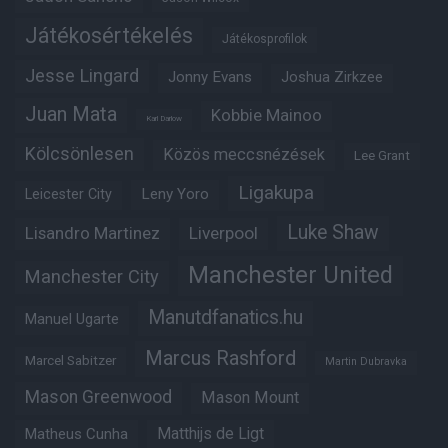
Játékosértékelés
Játékosprofilok
Jesse Lingard
Jonny Evans
Joshua Zirkzee
Juan Mata
Kobbie Mainoo
Karl Darlow
Kölcsönlesen
Közös meccsnézések
Lee Grant
Ligakupa
Leny Yoro
Leicester City
Luke Shaw
Lisandro Martinez
Liverpool
Manchester United
Manchester City
Manutdfanatics.hu
Manuel Ugarte
Marcus Rashford
Marcel Sabitzer
Martin Dubravka
Mason Greenwood
Mason Mount
Matheus Cunha
Matthijs de Ligt