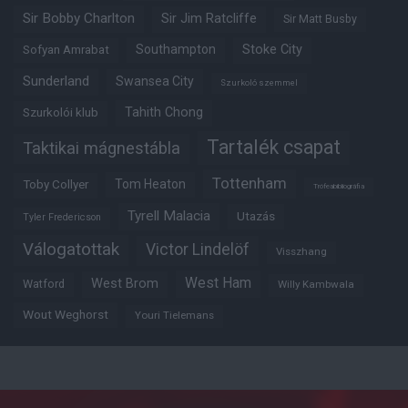
Sir Bobby Charlton
Sir Jim Ratcliffe
Sir Matt Busby
Southampton
Stoke City
Sofyan Amrabat
Sunderland
Swansea City
Szurkoló szemmel
Tahith Chong
Szurkolói klub
Tartalék csapat
Taktikai mágnestábla
Tottenham
Tom Heaton
Toby Collyer
Trófeabibliográfia
Tyrell Malacia
Utazás
Tyler Fredericson
Válogatottak
Victor Lindelöf
Visszhang
West Ham
West Brom
Watford
Willy Kambwala
Wout Weghorst
Youri Tielemans