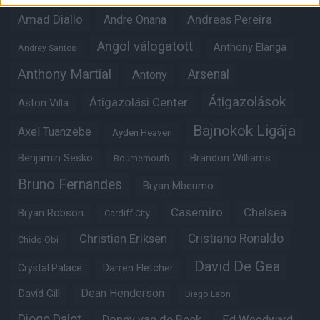
Amad Diallo
Andre Onana
Andreas Pereira
Angol válogatott
Anthony Elanga
Andrey Santos
Anthony Martial
Arsenal
Antony
Átigazolások
Átigazolási Center
Aston Villa
Bajnokok Ligája
Axel Tuanzebe
Ayden Heaven
Benjamin Sesko
Brandon Williams
Bournemouth
Bruno Fernandes
Bryan Mbeumo
Casemiro
Chelsea
Bryan Robson
Cardiff City
Christian Eriksen
Cristiano Ronaldo
Chido Obi
David De Gea
Crystal Palace
Darren Fletcher
Dean Henderson
David Gill
Diego Leon
Diogo Dalot
Donny van de Beek
Ed Woodward