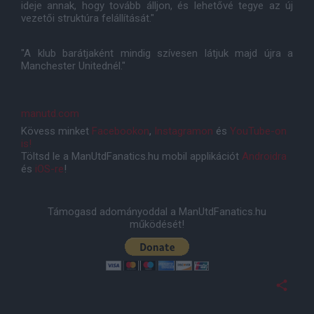
ideje annak, hogy tovább álljon, és lehetővé tegye az új
vezetői struktúra felállítását."
"A klub barátjaként mindig szívesen látjuk majd újra a
Manchester Unitednél."
manutd.com
Kövess minket
Facebookon
,
Instagramon
és
YouTube-on
is!
Töltsd le a ManUtdFanatics.hu mobil applikációt
Androidra
és
iOS-re
!
Támogasd adományoddal a ManUtdFanatics.hu
működését!