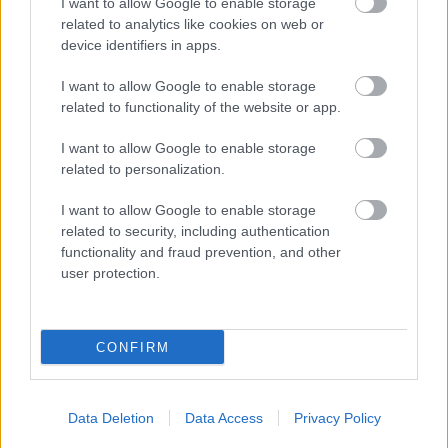
I want to allow Google to enable storage
Támogasd adományoddal
related to analytics like cookies on web or
a ManUtdFanatics.hu működését!
device identifiers in apps.
I want to allow Google to enable storage
related to functionality of the website or app.
I want to allow Google to enable storage
related to personalization.
Kapcsolódó hírek
I want to allow Google to enable storage
related to security, including authentication
functionality and fraud prevention, and other
user protection.
Címkék
CONFIRM
Aaron Wan-Bissaka
A hangadó
Akadémiai csapat
Alejandro Garnacho
Data Deletion
Data Access
Privacy Policy
Alex Telles
Altay Bayindir
Alvaro Fernandez