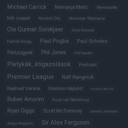
Michael Carrick
Nemanja Matic
Newcastle
Női csapat
Noussair Mazraoui
Norwich City
Ole Gunnar Solskjaer
Omar Berrada
Paul Pogba
Paul Scholes
Patrick Dorgu
Phil Jones
Pénzügyek
Phil Neville
Pletykák, átigazolások
Podcast
Premier League
Ralf Rangnick
Raphaël Varane
Rasmus Højlund
Richard Arnold
Ruben Amorim
Ruud van Nistelrooy
Ryan Giggs
Scott McTominay
Senne Lammens
Sir Alex Ferguson
Sergio Reguilon