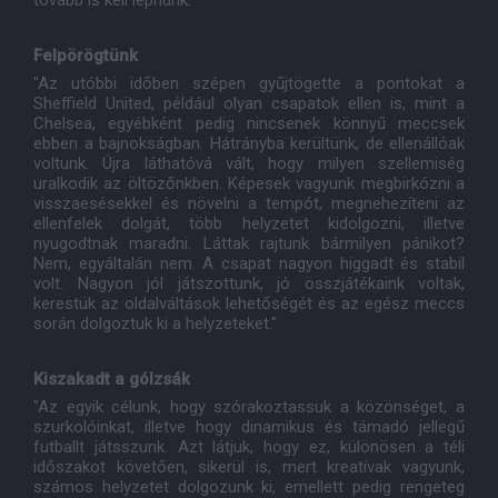
tovább is kell lépnünk."
Felpörögtünk
"Az utóbbi időben szépen gyűjtögette a pontokat a
Sheffield United, például olyan csapatok ellen is, mint a
Chelsea, egyébként pedig nincsenek könnyű meccsek
ebben a bajnokságban. Hátrányba kerültünk, de ellenállóak
voltunk. Újra láthatóvá vált, hogy milyen szellemiség
uralkodik az öltözőnkben. Képesek vagyunk megbirkózni a
visszaesésekkel és növelni a tempót, megnehezíteni az
ellenfelek dolgát, több helyzetet kidolgozni, illetve
nyugodtnak maradni. Láttak rajtunk bármilyen pánikot?
Nem, egyáltalán nem. A csapat nagyon higgadt és stabil
volt. Nagyon jól játszottunk, jó összjátékaink voltak,
kerestük az oldalváltások lehetőségét és az egész meccs
során dolgoztuk ki a helyzeteket."
Kiszakadt a gólzsák
"Az egyik célunk, hogy szórakoztassuk a közönséget, a
szurkolóinkat, illetve hogy dinamikus és támadó jellegű
futballt játsszunk. Azt látjuk, hogy ez, különösen a téli
időszakot követően, sikerül is, mert kreatívak vagyunk,
számos helyzetet dolgozunk ki, emellett pedig rengeteg