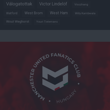
Válogatottak
Victor Lindelöf
Visszhang
West Ham
West Brom
Watford
Willy Kambwala
Wout Weghorst
Youri Tielemans