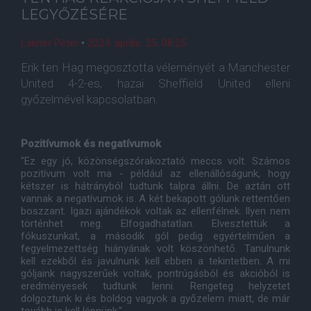
LEGYŐZÉSÉRE
Lakner Péter
•
2024. április. 25. 08:25
Erik ten Hag megosztotta véleményét a Manchester
United 4-2-es, hazai Sheffield United elleni
győzelmével kapcsolatban.
Pozitívumok és negatívumok
"Ez egy jó, közönségszórakoztató meccs volt. Számos
pozitívum volt ma - például az ellenállóságunk, hogy
kétszer is hátrányból tudtunk talpra állni. De aztán ott
vannak a negatívumok is. A két bekapott gólunk rettentően
boszzant. Igazi ajándékok voltak az ellenfélnek. Ilyen nem
történhet meg. Elfogadhatatlan. Elvesztettük a
fókuszunkat, a második gól pedig egyértelműen a
fegyelmezettség hiányának volt köszönhető. Tanulnunk
kell ezekből és javulnunk kell ebben a tekintetben. A mi
góljaink nagyszerűek voltak, pontrúgásból és akcióból is
eredményesek tudtunk lenni. Rengeteg helyzetet
dolgoztunk ki és boldog vagyok a győzelem miatt, de már