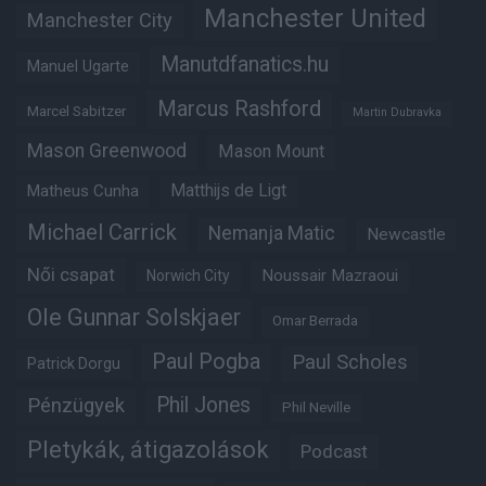
Manchester United
Manchester City
Manutdfanatics.hu
Manuel Ugarte
Marcus Rashford
Marcel Sabitzer
Martin Dubravka
Mason Greenwood
Mason Mount
Matheus Cunha
Matthijs de Ligt
Michael Carrick
Nemanja Matic
Newcastle
Női csapat
Noussair Mazraoui
Norwich City
Ole Gunnar Solskjaer
Omar Berrada
Paul Pogba
Paul Scholes
Patrick Dorgu
Phil Jones
Pénzügyek
Phil Neville
Pletykák, átigazolások
Podcast