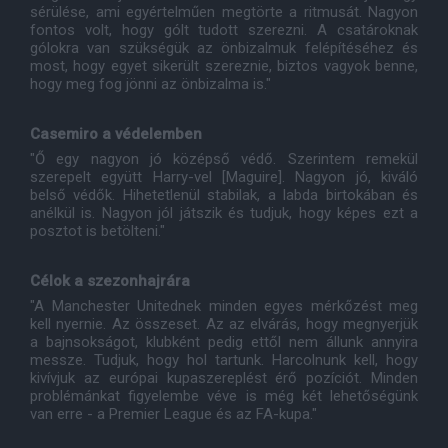
sérülése, ami egyértelműen megtörte a ritmusát. Nagyon
fontos volt, hogy gólt tudott szerezni. A csatároknak
gólokra van szükségük az önbizalmuk felépítéséhez és
most, hogy egyet sikerült szereznie, biztos vagyok benne,
hogy meg fog jönni az önbizalma is."
Casemiro a védelemben
"Ő egy nagyon jó középső védő. Szerintem remekül
szerepelt együtt Harry-vel [Maguire]. Nagyon jó, kiváló
belső védők. Hihetetlenül stabilak, a labda birtokában és
anélkül is. Nagyon jól játszik és tudjuk, hogy képes ezt a
posztot is betölteni."
Célok a szezonhajrára
"A Manchester Unitednek minden egyes mérkőzést meg
kell nyernie. Az összeset. Az az elvárás, hogy megnyerjük
a bajnsokságot, klubként pedig ettől nem állunk annyira
messze. Tudjuk, hogy hol tartunk. Harcolnunk kell, hogy
kivívjuk az európai kupaszereplést érő pozíciót. Minden
problémánkat figyelembe véve is még két lehetőségünk
van erre - a Premier League és az FA-kupa."