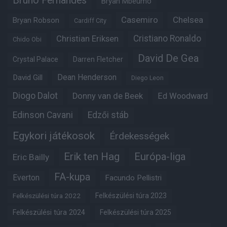
Bruno Fernandes
Bryan Mbeumo
Casemiro
Chelsea
Bryan Robson
Cardiff City
Christian Eriksen
Cristiano Ronaldo
Chido Obi
David De Gea
Crystal Palace
Darren Fletcher
Dean Henderson
David Gill
Diego Leon
Diogo Dalot
Donny van de Beek
Ed Woodward
Edinson Cavani
Edzői stáb
Egykori játékosok
Érdekességek
Erik ten Hag
Európa-liga
Eric Bailly
FA-kupa
Everton
Facundo Pellistri
Felkészülési túra 2022
Felkészülési túra 2023
Felkészülési túra 2024
Felkészülési túra 2025