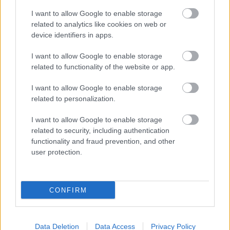
2026-08-08 17:00
I want to allow Google to enable storage
related to analytics like cookies on web or
2 nap 12 óra 51 perc 47 másodperc
device identifiers in apps.
I want to allow Google to enable storage
Leeds United
vs
Manchester United
2026-08-12 20:30
related to functionality of the website or app.
AC Milan
vs
Manchester United
2026-08-15 18:00
I want to allow Google to enable storage
related to personalization.
ELŐZŐ MÉRKŐZÉSEK
I want to allow Google to enable storage
related to security, including authentication
Támogatás
functionality and fraud prevention, and other
user protection.
Támogasd adományoddal
a ManUtdFanatics.hu működését!
CONFIRM
Data Deletion
Data Access
Privacy Policy