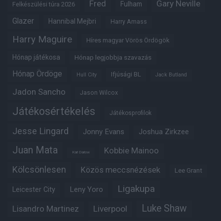
Fred
Gary Neville
Fulham
Felkészülési túra 2026
Glazer
Hannibal Mejbri
Harry Amass
Harry Maguire
Híres magyar Vörös Ördögök
Hónap játékosa
Hónap legjobbja szavazás
Hónap Ördöge
Ifjúsági BL
Hull City
Jack Butland
Jadon Sancho
Jason Wilcox
Játékosértékelés
Játékosprofilok
Jesse Lingard
Jonny Evans
Joshua Zirkzee
Juan Mata
Kobbie Mainoo
Karl Darlow
Kölcsönlesen
Közös meccsnézések
Lee Grant
Ligakupa
Leny Yoro
Leicester City
Luke Shaw
Lisandro Martinez
Liverpool