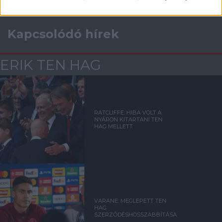
Kapcsolódó hírek
ERIK TEN HAG
RATCLIFFE: HIBA VOLT A
NYÁRON KITARTANI TEN
HAG MELLETT
VARANE: MEGLEPETT TEN
HAG
SZERZŐDÉSHOSSZABBÍTÁSA