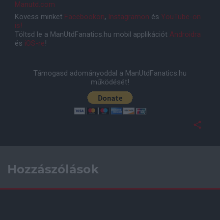
Manutd.com
Kövess minket
Facebookon
,
Instagramon
és
YouTube-on
is!
Töltsd le a ManUtdFanatics.hu mobil applikációt
Androidra
és
iOS-re
!
Támogasd adományoddal a ManUtdFanatics.hu
működését!
Hozzászólások