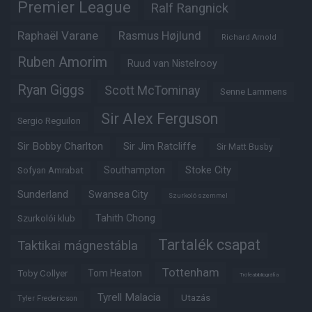
Premier League
Ralf Rangnick
Raphaël Varane
Rasmus Højlund
Richard Arnold
Ruben Amorim
Ruud van Nistelrooy
Ryan Giggs
Scott McTominay
Senne Lammens
Sir Alex Ferguson
Sergio Reguilon
Sir Bobby Charlton
Sir Jim Ratcliffe
Sir Matt Busby
Southampton
Stoke City
Sofyan Amrabat
Sunderland
Swansea City
Szurkoló szemmel
Tahith Chong
Szurkolói klub
Tartalék csapat
Taktikai mágnestábla
Tottenham
Tom Heaton
Toby Collyer
Trófeabibliográfia
Tyrell Malacia
Utazás
Tyler Fredericson