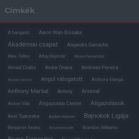
Címkék
Aaron Wan-Bissaka
A hangadó
Akadémiai csapat
Alejandro Garnacho
Alex Telles
Altay Bayindir
Alvaro Fernandez
Amad Diallo
Andre Onana
Andreas Pereira
Angol válogatott
Anthony Elanga
Andrey Santos
Anthony Martial
Arsenal
Antony
Átigazolások
Átigazolási Center
Aston Villa
Bajnokok Ligája
Axel Tuanzebe
Ayden Heaven
Benjamin Sesko
Brandon Williams
Bournemouth