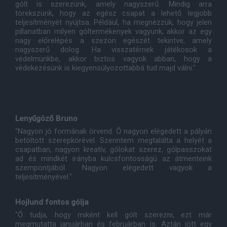
gólt is szerezünk, amely nagyszerű. Mindig arra
törekszünk, hogy az egész csapat a lehető legjobb
teljesítményét nyújtsa. Például, ha megnézzük, hogy jelen
pillanatban milyen góltermékenyek vagyunk, akkor az egy
nagy előrelépés a szezon egészét tekintve, amely
nagyszerű dolog. Ha visszatérnek játékosok a
védelmünkbe, akkor biztos vagyok abban, hogy a
védekezésünk is kiegyensúlyozottabbá tud majd válni."
Lenyűgöző Bruno
"Nagyon jó formának örvend. Ő nagyon elégedett a pályán
betöltött szerepkörével. Szerintem megtalálta a helyét a
csapatban, nagyon kreatív, gólokat szerez, gólpasszokat
ad és mindkét irányba kulcsfontosságú az átmenteink
szempontjából. Nagyon elégedett vagyok a
teljesítményével."
Hojlund fontos gólja
"Ő tudja, hogy miként kell gólt szerezni, ezt már
megmutatta januárban és februárban is. Aztán jött egy