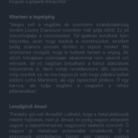
hogyan a góljaink létrejöttek."
Kitartani a legvégéig
"Ideges volt a végjáték, de szerintem szabálytalanság
történt [Jonny Evansszel szemben Hall gólja előtt]. Ez jól
összefoglalja a szezonunkat. Túl gyakran kerültünk ilyen
helyzetbe, azaz hogy leadtuk a vezetésünket, emellett
pedig számos pocsék döntés is sújtott minket. Ma
örömömre szolgált, hogy ki tudtunk tartani a végéig. Az
előző hónapban számtalan alkalommal nem sikerült ezt
elérnünk, de ez nagyban betudható a hátsó alakzatunk
helyzetének is. Nem voltak rendelkezésre álló opcióink,
még cserénk se, de ma nagyon jó volt, hogy pályára tudtuk
küldeni Licha Martinezt, aki egy tapasztalt játékos. Ő egy
harcos, aki tudja segíteni a csapatot a nehéz
pillanatokban."
Lenyűgöző Amad
"Parádés gól volt Amadtól. Látható, hogy a fiatal játékosok
miként fejlődnek, mint pl. Amad, én pedig nagyon elégedett
vagyok a teljesítményével, nagyszerű találatot szerzett. Ő
nagyon jó. Hatalmas potenciállal rendelkezik. Ő a
szezonunk szimbóluma, hiszen egy nagyon csúnya