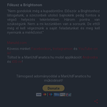
Fókusz a Brightonon
"Nem gondolok még a kupadöntőre. Először a Brightonhoz
látogatunk, a szezonbeli utolsó bajnokink pedig fontos a
végső helyezés tekintetében. Három pontra van
szükségünk. Nem a mi kezünkben van a sorsunk. De ettől
még el kell végeznünk a saját feladatunkat és meg kell
nyernünk a mérkőzést."
Manutd.com
Kövess minket
Facebookon
,
Instagramon
és
YouTube-on
is!
Töltsd le a ManUtdFanatics.hu mobil applikációt
Androidra
és
iOS-re
!
Támogasd adományoddal a ManUtdFanatics.hu
működését!