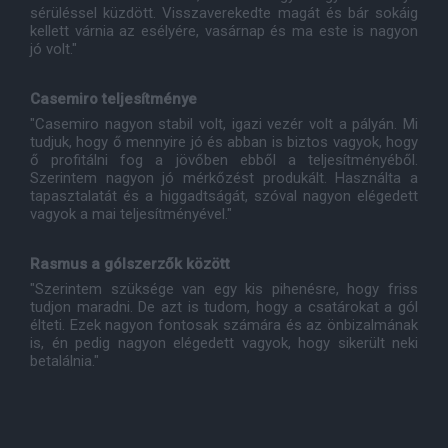
sérüléssel küzdött. Visszaverekedte magát és bár sokáig
kellett várnia az esélyére, vasárnap és ma este is nagyon
jó volt."
Casemiro teljesítménye
"Casemiro nagyon stabil volt, igazi vezér volt a pályán. Mi
tudjuk, hogy ő mennyire jó és abban is biztos vagyok, hogy
ő profitálni fog a jövőben ebből a teljesítményéből.
Szerintem nagyon jó mérkőzést produkált. Használta a
tapasztalatát és a higgadtságát, szóval nagyon elégedett
vagyok a mai teljesítményével."
Rasmus a gólszerzők között
"Szerintem szüksége van egy kis pihenésre, hogy friss
tudjon maradni. De azt is tudom, hogy a csatárokat a gól
élteti. Ezek nagyon fontosak számára és az önbizalmának
is, én pedig nagyon elégedett vagyok, hogy sikerült neki
betalálnia."