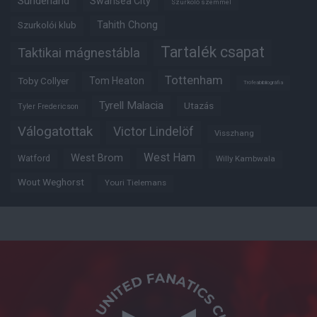
Sunderland
Swansea City
Szurkoló szemmel
Tahith Chong
Szurkolói klub
Tartalék csapat
Taktikai mágnestábla
Tottenham
Tom Heaton
Toby Collyer
Trófeabibliográfia
Tyrell Malacia
Utazás
Tyler Fredericson
Válogatottak
Victor Lindelöf
Visszhang
West Ham
West Brom
Watford
Willy Kambwala
Wout Weghorst
Youri Tielemans