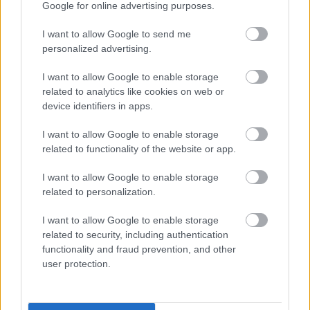
Meccs Center
Google for online advertising purposes.
I want to allow Google to send me
Paris Saint-Germain
personalized advertising.
vs
Manchester United
I want to allow Google to enable storage
related to analytics like cookies on web or
Felkészülési szezon 4. mérkőzés
device identifiers in apps.
Nya Ullevi, Göteborg
2026-08-08 17:00
I want to allow Google to enable storage
related to functionality of the website or app.
1 nap 21 óra 18 perc 56 másodperc
I want to allow Google to enable storage
related to personalization.
Leeds United
vs
Manchester United
2026-08-12 20:30
I want to allow Google to enable storage
AC Milan
vs
Manchester United
2026-08-15 18:00
related to security, including authentication
functionality and fraud prevention, and other
ELŐZŐ MÉRKŐZÉSEK
user protection.
Támogatás