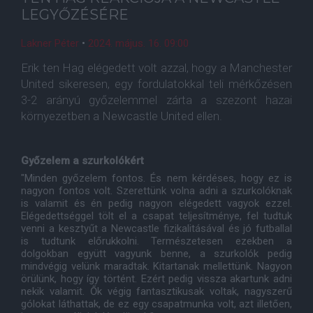
LEGYŐZÉSÉRE
Lakner Péter
•
2024. május. 16. 09:00
Erik ten Hag elégedett volt azzal, hogy a Manchester
United sikeresen, egy fordulatokkal teli mérkőzésen
3-2 arányú győzelemmel zárta a szezont hazai
környezetben a Newcastle United ellen.
Győzelem a szurkolókért
"Minden győzelem fontos. És nem kérdéses, hogy ez is
nagyon fontos volt. Szerettünk volna adni a szurkolóknak
is valamit és én pedig nagyon elégedett vagyok ezzel.
Elégedettséggel tölt el a csapat teljesítménye, fel tudtuk
venni a kesztyűt a Newcastle fizikalitásával és jó futballal
is tudtunk előrukkolni. Természetesen ezekben a
dolgokban együtt vagyunk benne, a szurkolók pedig
mindvégig velünk maradtak. Kitartanak mellettünk. Nagyon
örülünk, hogy így történt. Ezért pedig vissza akartunk adni
nekik valamit. Ők végig fantasztikusak voltak, nagyszerű
gólokat láthattak, de ez egy csapatmunka volt, azt illetően,