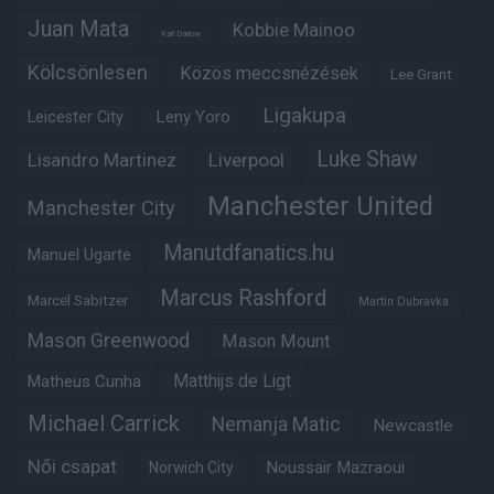
Juan Mata
Kobbie Mainoo
Karl Darlow
Kölcsönlesen
Közös meccsnézések
Lee Grant
Ligakupa
Leny Yoro
Leicester City
Luke Shaw
Lisandro Martinez
Liverpool
Manchester United
Manchester City
Manutdfanatics.hu
Manuel Ugarte
Marcus Rashford
Marcel Sabitzer
Martin Dubravka
Mason Greenwood
Mason Mount
Matheus Cunha
Matthijs de Ligt
Michael Carrick
Nemanja Matic
Newcastle
Női csapat
Noussair Mazraoui
Norwich City