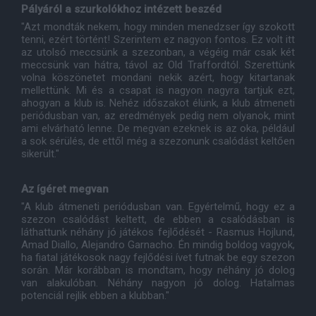
Pályáról a szurkolókhoz intézett beszéd
"Azt mondták nekem, hogy minden menedzser így szokott
tenni, ezért történt! Szerintem ez nagyon fontos. Ez volt itt
az utolsó meccsünk a szezonban, a végéig már csak két
meccsünk van hátra, távol az Old Traffordtól. Szerettünk
volna köszönetet mondani nekik azért, hogy kitartanak
mellettünk. Mi és a csapat is nagyon nagyra tartjuk ezt,
ahogyan a klub is. Nehéz időszakot élünk, a klub átmeneti
periódusban van, az eredmények pedig nem olyanok, mint
ami elvárható lenne. De megvan ezeknek is az oka, például
a sok sérülés, de ettől még a szezonunk csalódást keltően
sikerült."
Az ígéret megvan
"A klub átmeneti periódusban van. Egyértelmű, hogy ez a
szezon csalódást keltett, de ebben a csalódásban is
láthattunk néhány jó játékos fejlődését - Rasmus Hojlund,
Amad Diallo, Alejandro Garnacho. Én mindig boldog vagyok,
ha fiatal játékosok nagy fejlődési ívet futnak be egy szezon
során. Már korábban is mondtam, hogy néhány jó dolog
van alakulóban. Néhány nagyon jó dolog. Hatalmas
potenciál rejlik ebben a klubban."