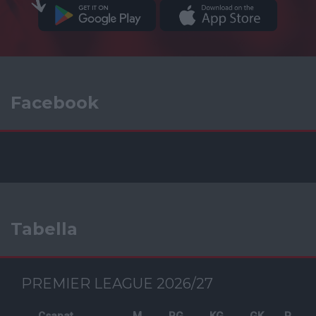
Facebook
Tabella
PREMIER LEAGUE 2026/27
Csapat
M
RG
KG
GK
P