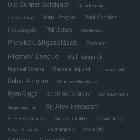
Ole Gunnar Solskjaer
Omar Berrada
Paul Pogba
Paul Scholes
Patrick Dorgu
Phil Jones
Pénzügyek
Phil Neville
Pletykák, átigazolások
Podcast
Premier League
Ralf Rangnick
Raphaël Varane
Rasmus Højlund
Richard Arnold
Ruben Amorim
Ruud van Nistelrooy
Ryan Giggs
Scott McTominay
Senne Lammens
Sir Alex Ferguson
Sergio Reguilon
Sir Bobby Charlton
Sir Jim Ratcliffe
Sir Matt Busby
Southampton
Stoke City
Sofyan Amrabat