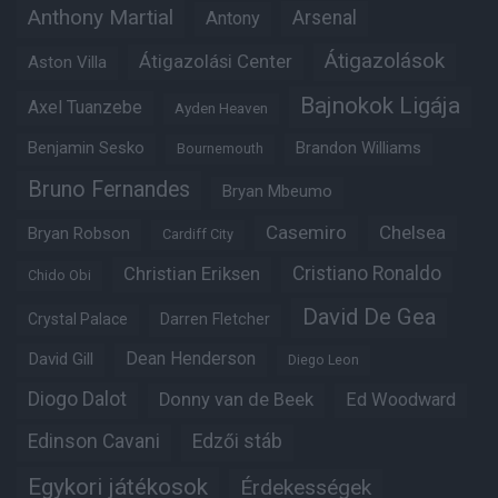
Anthony Martial
Arsenal
Antony
Átigazolások
Átigazolási Center
Aston Villa
Bajnokok Ligája
Axel Tuanzebe
Ayden Heaven
Benjamin Sesko
Brandon Williams
Bournemouth
Bruno Fernandes
Bryan Mbeumo
Casemiro
Chelsea
Bryan Robson
Cardiff City
Christian Eriksen
Cristiano Ronaldo
Chido Obi
David De Gea
Crystal Palace
Darren Fletcher
Dean Henderson
David Gill
Diego Leon
Diogo Dalot
Donny van de Beek
Ed Woodward
Edinson Cavani
Edzői stáb
Egykori játékosok
Érdekességek