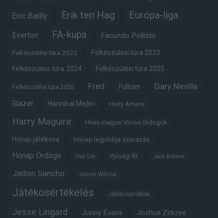
Erik ten Hag
Európa-liga
Eric Bailly
FA-kupa
Everton
Facundo Pellistri
Felkészülési túra 2022
Felkészülési túra 2023
Felkészülési túra 2024
Felkészülési túra 2025
Fred
Gary Neville
Fulham
Felkészülési túra 2026
Glazer
Hannibal Mejbri
Harry Amass
Harry Maguire
Híres magyar Vörös Ördögök
Hónap játékosa
Hónap legjobbja szavazás
Hónap Ördöge
Ifjúsági BL
Hull City
Jack Butland
Jadon Sancho
Jason Wilcox
Játékosértékelés
Játékosprofilok
Jesse Lingard
Jonny Evans
Joshua Zirkzee