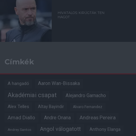
HIVATALOS: KIRÚGTÁK TEN
HAGOT
Címkék
Aaron Wan-Bissaka
A hangadó
Akadémiai csapat
Alejandro Garnacho
Alex Telles
Altay Bayindir
Alvaro Fernandez
Amad Diallo
Andre Onana
Andreas Pereira
Angol válogatott
Anthony Elanga
Andrey Santos