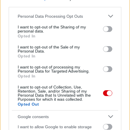
third parties.
Please note that this website/app uses one or more Google
Personal Data Processing Opt Outs
services and may gather and store information including but
not limited to your visit or usage behaviour. You may click to
I want to opt-out of the Sharing of my
personal data.
grant or deny consent to Google and its third-party tags to
Opted In
use your data for below specified purposes in below Google
consent section.
I want to opt-out of the Sale of my
Personal Data.
Opted In
I want to opt-out of processing my
Personal Data for Targeted Advertising.
Opted In
I want to opt-out of Collection, Use,
Retention, Sale, and/or Sharing of my
Personal Data that Is Unrelated with the
Purposes for which it was collected.
Opted Out
Google consents
I want to allow Google to enable storage