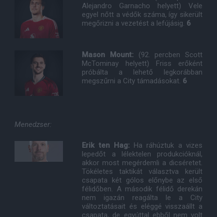
Alejandro Garnacho helyett) Vele
egyel nőtt a védők száma, így sikerült
megőrizni a vezetést a lefújásig.
6
Mason Mount:
(92. percben Scott
McTominay helyett) Friss erőként
próbálta a lehető legkorábban
megszűrni a City támadásokat.
6
Menedzser:
Erik ten Hag:
Ha ráhúztuk a vizes
lepedőt a lélektelen produkcióknál,
akkor most megérdemli a dicséretet.
Tökéletes taktikát választva került
csapata két gólos előnybe az első
félidőben. A második félidő derekán
nem igazán reagálta le a City
változtatásait és eléggé visszaállt a
csapata, de egyúttal ebből nem volt