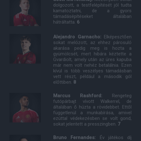
dolgozott, a testfelépítését jól tudta
kamatoztatni, de a gyors
támadásépítéseket általában
hátráltatta.
6
Alejandro Garnacho:
Elképesztően
sokat melózott, az ehhez párosuló
akarása pedig meg is hozta a
gyümölcsét, mert hibára kéztette a
Gvardiolt, amely után az üres kapuba
már nem volt nehéz betalálnia. Ezen
kívül is több veszélyes támadásban
vett részt, például a második gól
előttiben.
8
Marcus Rashford:
Rengeteg
futópárbajt vívott Walkerrel, de
általában ő húzta a rövidebbet. Ettől
függetlenül a munkabírása, amivel
ezúttal védekezésben se volt gond,
sokat jelentett a presszingben.
7
Bruno Fernandes:
Év játékos díj