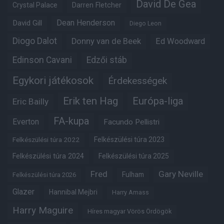
David De Gea
Crystal Palace
Darren Fletcher
Dean Henderson
David Gill
Diego Leon
Diogo Dalot
Donny van de Beek
Ed Woodward
Edinson Cavani
Edzői stáb
Egykori játékosok
Érdekességek
Erik ten Hag
Európa-liga
Eric Bailly
FA-kupa
Everton
Facundo Pellistri
Felkészülési túra 2022
Felkészülési túra 2023
Felkészülési túra 2024
Felkészülési túra 2025
Fred
Gary Neville
Fulham
Felkészülési túra 2026
Glazer
Hannibal Mejbri
Harry Amass
Harry Maguire
Híres magyar Vörös Ördögök