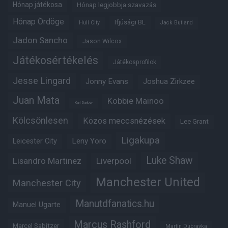
Hónap játékosa
Hónap legjobbja szavazás
Hónap Ördöge
Ifjúsági BL
Hull City
Jack Butland
Jadon Sancho
Jason Wilcox
Játékosértékelés
Játékosprofilok
Jesse Lingard
Jonny Evans
Joshua Zirkzee
Juan Mata
Kobbie Mainoo
Karl Darlow
Kölcsönlesen
Közös meccsnézések
Lee Grant
Ligakupa
Leny Yoro
Leicester City
Luke Shaw
Lisandro Martinez
Liverpool
Manchester United
Manchester City
Manutdfanatics.hu
Manuel Ugarte
Marcus Rashford
Marcel Sabitzer
Martin Dubravka