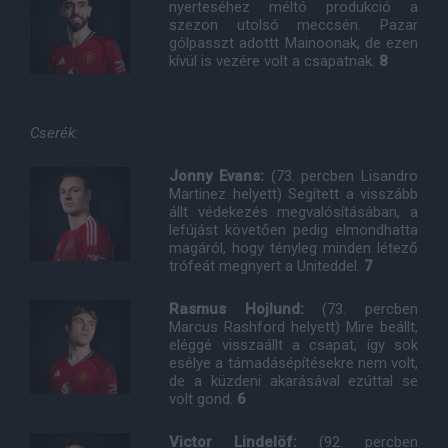
nyerteséhez méltó produkció a
szezon utolsó meccsén. Pazar
gólpasszt adottt Mainoonak, de ezen
kívül is vezére volt a csapatnak.
8
Cserék:
Jonny Evans:
(73. percben Lisandro
Martinez helyett) Segített a visszább
állt védekezés megvalósításában, a
lefújást követően pedig elmondhatta
magáról, hogy tényleg minden létező
trófeát megnyert a Uniteddel.
7
Rasmus Hojlund:
(73. percben
Marcus Rashford helyett) Mire beállt,
eléggé visszaállt a csapat, így sok
esélye a támadásépítésekre nem volt,
de a küzdeni akarásával ezúttal se
volt gond.
6
Victor Lindelöf:
(92. percben