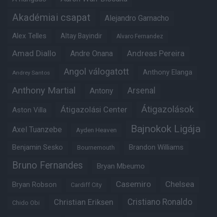
Akadémiai csapat
Alejandro Garnacho
Alex Telles
Altay Bayindir
Alvaro Fernandez
Amad Diallo
Andre Onana
Andreas Pereira
Angol válogatott
Anthony Elanga
Andrey Santos
Anthony Martial
Arsenal
Antony
Átigazolások
Átigazolási Center
Aston Villa
Bajnokok Ligája
Axel Tuanzebe
Ayden Heaven
Benjamin Sesko
Brandon Williams
Bournemouth
Bruno Fernandes
Bryan Mbeumo
Casemiro
Chelsea
Bryan Robson
Cardiff City
Christian Eriksen
Cristiano Ronaldo
Chido Obi