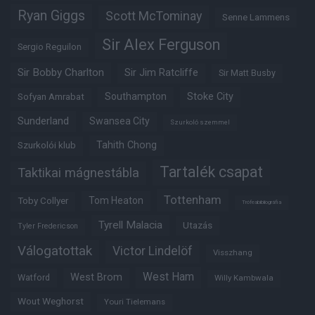
Ryan Giggs
Scott McTominay
Senne Lammens
Sir Alex Ferguson
Sergio Reguilon
Sir Bobby Charlton
Sir Jim Ratcliffe
Sir Matt Busby
Southampton
Stoke City
Sofyan Amrabat
Sunderland
Swansea City
Szurkoló szemmel
Tahith Chong
Szurkolói klub
Tartalék csapat
Taktikai mágnestábla
Tottenham
Tom Heaton
Toby Collyer
Trófeabibliográfia
Tyrell Malacia
Utazás
Tyler Fredericson
Válogatottak
Victor Lindelöf
Visszhang
West Ham
West Brom
Watford
Willy Kambwala
Wout Weghorst
Youri Tielemans