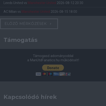
Leeds United
vs
Manchester United
2026-08-12 20:30
AC Milan
vs
Manchester United
2026-08-15 18:00
ELŐZŐ MÉRKŐZÉSEK
Támogatás
Támogasd adományoddal
a ManUtdFanatics.hu működését!
Kapcsolódó hírek