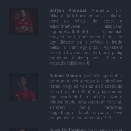
Sofyan Amrabat:
Korábban már
útilaput kötöttünk volna a talpára,
nem ok nélkül, de ezzel a
teljesítményével alaposan
elgondolkodtathatott mindenkit.
Fegyelmezett, összeszedett volt és
úgy üldözte az ellenfelet a labda
nélkül is, mint egy pitbull. Pajzsként
működött a védelem előtt, erre pedig
hatalmas szükség volt, főleg a
második félidőben.
8
Kobbie Mainoo:
Százból egy ember
se mondta volna meg a teljesítménye
láttán, hogy ez volt az első szezonja
felnőtt szinten. Mint egy karmester,
úgy viselkedett a pályán. Szinte
minden labda rajta keresztül folyt át,
emellett pedig hatalmas
higgadtságról tanúbizonyságot téve
megduplázta csapata előnyét.
9
Scott McTominay:
Mezőnyben sokat