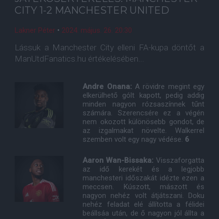
CITY 1-2 MANCHESTER UNITED
Lakner Péter
•
2024. május. 26. 20:30
Lássuk a Manchester City elleni FA-kupa döntőt a
ManUtdFanatics.hu értékelésében...
Andre Onana:
A rövidre megint egy
elkerülhető gólt kapott, pedig addig
minden nagyon rózsaszínnek tűnt
számára. Szerencsére ez a végén
nem okozott különösebb gondot, de
az izgalmakat növelte. Walkerrel
szemben volt egy nagy védése.
6
Aaron Wan-Bissaka:
Visszaforgatta
az idő kerekét és a legjobb
manchesteri időszakát idézte ezen a
meccsen. Kúszott, mászott és
nagyon nehéz volt átjátszani. Doku
nehéz feladat elé állította a félidei
beállsáa után, de ő nagyon jól állta a