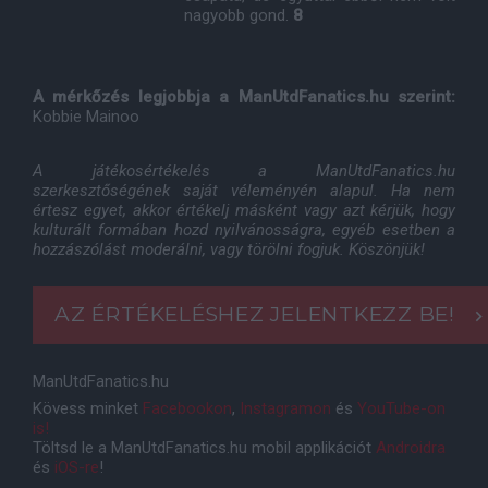
nagyobb gond.
8
A mérkőzés legjobbja a ManUtdFanatics.hu szerint:
Kobbie Mainoo
A játékosértékelés a ManUtdFanatics.hu
szerkesztőségének saját véleményén alapul. Ha nem
értesz egyet, akkor értékelj másként vagy azt kérjük, hogy
kulturált formában hozd nyilvánosságra, egyéb esetben a
hozzászólást moderálni, vagy törölni fogjuk. Köszönjük!
AZ ÉRTÉKELÉSHEZ JELENTKEZZ BE!
ManUtdFanatics.hu
Kövess minket
Facebookon
,
Instagramon
és
YouTube-on
is!
Töltsd le a ManUtdFanatics.hu mobil applikációt
Androidra
és
iOS-re
!