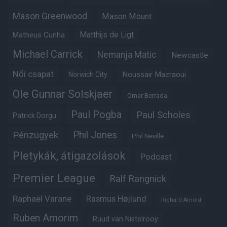
Mason Greenwood
Mason Mount
Matheus Cunha
Matthijs de Ligt
Michael Carrick
Nemanja Matic
Newcastle
Női csapat
Noussair Mazraoui
Norwich City
Ole Gunnar Solskjaer
Omar Berrada
Paul Pogba
Paul Scholes
Patrick Dorgu
Phil Jones
Pénzügyek
Phil Neville
Pletykák, átigazolások
Podcast
Premier League
Ralf Rangnick
Raphaël Varane
Rasmus Højlund
Richard Arnold
Ruben Amorim
Ruud van Nistelrooy