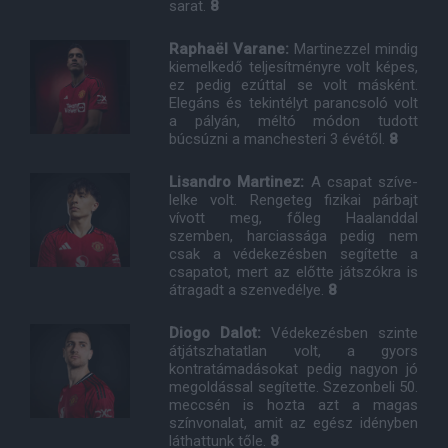
sarat.
8
Raphaël Varane:
Martinezzel mindig
kiemelkedő teljesítményre volt képes,
ez pedig ezúttal se volt másként.
Elegáns és tekintélyt parancsoló volt
a pályán, méltó módon tudott
búcsúzni a manchesteri 3 évétől.
8
Lisandro Martinez:
A csapat szíve-
lelke volt. Rengeteg fizikai párbajt
vívott meg, főleg Haalanddal
szemben, harciassága pedig nem
csak a védekezésben segítette a
csapatot, mert az előtte játszókra is
átragadt a szenvedélye.
8
Diogo Dalot:
Védekezésben szinte
átjátszhatatlan volt, a gyors
kontratámadásokat pedig nagyon jó
megoldással segítette. Szezonbeli 50.
meccsén is hozta azt a magas
színvonalat, amit az egész idényben
láthattunk tőle.
8