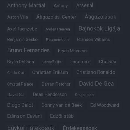
Anthony Martial
Arsenal
Antony
Átigazolások
Átigazolási Center
Aston Villa
Bajnokok Ligája
Axel Tuanzebe
Ayden Heaven
Benjamin Sesko
Brandon Williams
Bournemouth
Bruno Fernandes
Bryan Mbeumo
Casemiro
Chelsea
Bryan Robson
Cardiff City
Christian Eriksen
Cristiano Ronaldo
Chido Obi
David De Gea
Crystal Palace
Darren Fletcher
Dean Henderson
David Gill
Diego Leon
Diogo Dalot
Donny van de Beek
Ed Woodward
Edinson Cavani
Edzői stáb
Egykori játékosok
Érdekességek