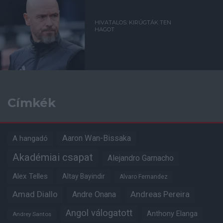
HIVATALOS: KIRÚGTÁK TEN
HAGOT
Címkék
Aaron Wan-Bissaka
A hangadó
Akadémiai csapat
Alejandro Garnacho
Alex Telles
Altay Bayindir
Alvaro Fernandez
Amad Diallo
Andre Onana
Andreas Pereira
Angol válogatott
Anthony Elanga
Andrey Santos