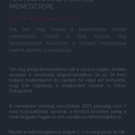
MENEDZSERE
Házi Tibor
•
2024. június. 12. 08:21
Erik ten Hag marad a Manchester United
menedzsere miután a klub szezon végi
felülvizsgálatát követően a holland megtartása
mellett döntött a vezetőség.
Ten Hag jövője bizonytalanná vált a szezon végére, kedden
azonban a vezetőség tárgyalóasztalhoz ült az 54 éves
holland szakemberrel és mindkét fél végül azt preferálta,
hogy Erik folytassa a megkezdett munkát a Vörös
Ördögöknél.
A menedzser jelenlegi szerződése 2025 júniusáig szól 1
éves hosszabbítási opcióval, a döntést követően pedig a
felek tárgyalni fogják az erre vonatkozó lehetőségeket is.
Miután a múlt hónapban a csapat 2-1-re megnyerte az FA-