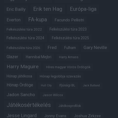
Erik ten Hag
Európa-liga
Eric Bailly
FA-kupa
Everton
Facundo Pellistri
Felkészülési túra 2022
Felkészülési túra 2023
Felkészülési túra 2024
Felkészülési túra 2025
Fred
Gary Neville
Fulham
Felkészülési túra 2026
Glazer
Hannibal Mejbri
Harry Amass
Harry Maguire
Híres magyar Vörös Ördögök
Hónap játékosa
Hónap legjobbja szavazás
Hónap Ördöge
Ifjúsági BL
Hull City
Jack Butland
Jadon Sancho
Jason Wilcox
Játékosértékelés
Játékosprofilok
Jesse Lingard
Jonny Evans
Joshua Zirkzee