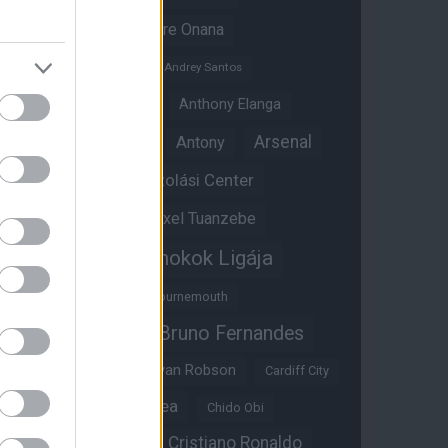
Amad Diallo
Andre Onana
Andreas Pereira
Andrey Santos
Angol válogatott
Anthony Elanga
Anthony Martial
Arsenal
Antony
Átigazolási Center
Aston Villa
Átigazolások
Axel Tuanzebe
Bajnokok Ligája
Ayden Heaven
Benjamin Sesko
Bournemouth
Bruno Fernandes
Brandon Williams
Bryan Mbeumo
Bryan Robson
Cardiff City
Casemiro
Chelsea
Chido Obi
Christian Eriksen
Cristiano Ronaldo