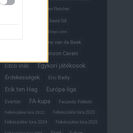
Crystal Palace
Darren Fletcher
David De Gea
David Gill
Dean Henderson
Diego Leon
Diogo Dalot
Donny van de Beek
Edinson Cavani
Ed Woodward
Egykori játékosok
Edzői stáb
Érdekességek
Eric Bailly
Erik ten Hag
Európa-liga
FA-kupa
Everton
Facundo Pellistri
Felkészülési túra 2022
Felkészülési túra 2023
Felkészülési túra 2024
Felkészülési túra 2025
Fred