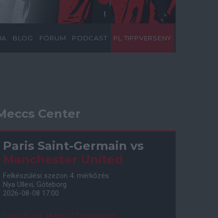
IA
BLOG
FÓRUM
PODCAST
PL TIPPVERSENY
Meccs Center
Paris Saint-Germain
vs
Manchester United
Felkészülési szezon 4. mérkőzés
Nya Ullevi, Göteborg
2026-08-08 17:00
1 nap 16 óra 34 perc 36 másodperc