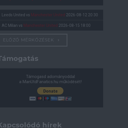
Leeds United
vs
Manchester United
2026-08-12 20:30
AC Milan
vs
Manchester United
2026-08-15 18:00
ELŐZŐ MÉRKŐZÉSEK
Támogatás
Támogasd adományoddal
a ManUtdFanatics.hu működését!
Kapcsolódó hírek