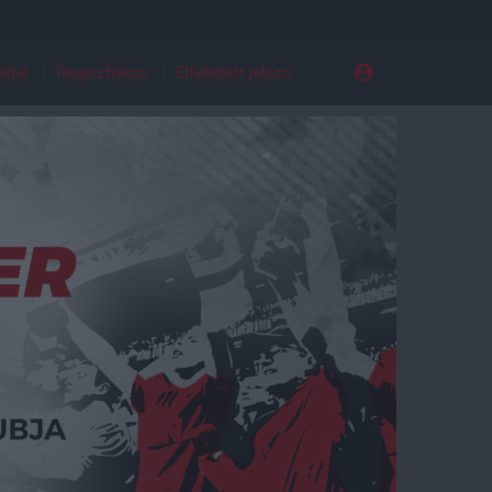
ldal
Regisztráció
Elfelejtett jelszó