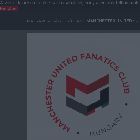
A weboldalunkon cookie-kat használunk, hogy a legjobb felhasználó
Rendben
MAGYARORSZÁG ELSŐSZÁMÚ
MANCHESTER UNITED
SZU