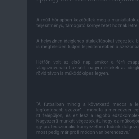
A múlt hónapban kezdődtek meg a munkálatok a
teljesítményű, támogató környezetet hoznak létre
A helyszínen ideiglenes átalakításokat végeztek, 
is megfelelően tudjon teljesíteni ebben a szezonba
Hétfőn volt az első nap, amikor a férfi csapa
világszínvonalú bázisért, nagyra értékeli az ideig
rövid távon is működőképes legyen.
"A futballban mindig a következő meccs a le
legfontosabb szezon" - mondta a menedzser egy e
itt felépüljön, és ez lesz a legjobb edzőkomple
Nagyszerű munkát végeztek itt, hogy ez működjön
így professzionális környezetben tudunk dolgozni.
most pedig már profi módon van berendezve."