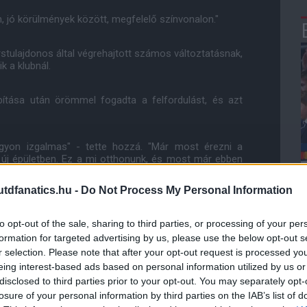
 jó körülmények között, megfelelő színvonalon."
árstulajdonos által végrehajtott számos változtatásnak,
 a klubnál.
ítása után örömmel fogadta a felfordulást, és azt
agyon izgalmas" - tette hozzá. "Már most érezni a
 új épületben. Ez a mi otthonunk, és most már ebben
dfanatics.hu -
Do Not Process My Personal Information
nden új, és ez új dinamikát is ad."
to opt-out of the sale, sharing to third parties, or processing of your per
formation for targeted advertising by us, please use the below opt-out s
r selection. Please note that after your opt-out request is processed y
ube-on is!
eing interest-based ads based on personal information utilized by us or
droidra
és
iOS-re
!
disclosed to third parties prior to your opt-out. You may separately opt-
losure of your personal information by third parties on the IAB’s list of