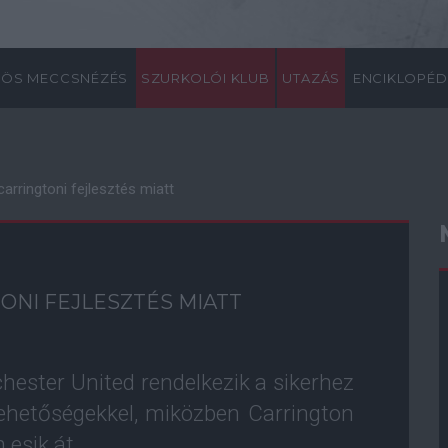
ÖS MECCSNÉZÉS
SZURKOLÓI KLUB
UTAZÁS
ENCIKLOPÉD
carringtoni fejlesztés miatt
ONI FEJLESZTÉS MIATT
chester United rendelkezik a sikerhez
lehetőségekkel, miközben Carrington
 esik át.