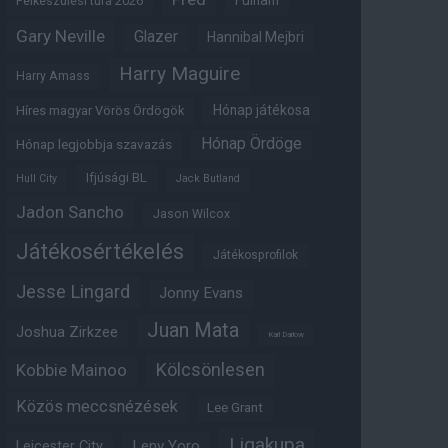
Fulham
Felkészülési túra 2026
Gary Neville
Glazer
Hannibal Mejbri
Harry Maguire
Harry Amass
Hónap játékosa
Híres magyar Vörös Ördögök
Hónap Ördöge
Hónap legjobbja szavazás
Ifjúsági BL
Hull City
Jack Butland
Jadon Sancho
Jason Wilcox
Játékosértékelés
Játékosprofilok
Jesse Lingard
Jonny Evans
Juan Mata
Joshua Zirkzee
Karl Darlow
Kölcsönlesen
Kobbie Mainoo
Közös meccsnézések
Lee Grant
Ligakupa
Leny Yoro
Leicester City