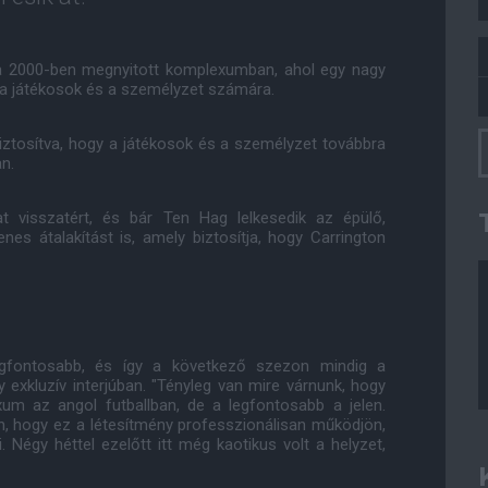
 2000-ben megnyitott komplexumban, ahol egy nagy
 a játékosok és a személyzet számára.
biztosítva, hogy a játékosok és a személyzet továbbra
n.
t visszatért, és bár Ten Hag lelkesedik az épülő,
lenes átalakítást is, amely biztosítja, hogy Carrington
gfontosabb, és így a következő szezon mindig a
xkluzív interjúban. "Tényleg van mire várnunk, hogy
xum az angol futballban, de a legfontosabb a jelen.
, hogy ez a létesítmény professzionálisan működjön,
 Négy héttel ezelőtt itt még kaotikus volt a helyzet,