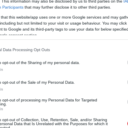
. This information may also be disclosed by us to third parties on the
IA
ManUtdFanatics.hu működését!
Participants
that may further disclose it to other third parties.
 that this website/app uses one or more Google services and may gath
including but not limited to your visit or usage behaviour. You may click 
 to Google and its third-party tags to use your data for below specifi
ogle consent section.
l Data Processing Opt Outs
o opt-out of the Sharing of my personal data.
In
o opt-out of the Sale of my Personal Data.
In
to opt-out of processing my Personal Data for Targeted
ing.
In
o opt-out of Collection, Use, Retention, Sale, and/or Sharing
ersonal Data that Is Unrelated with the Purposes for which it
lected.