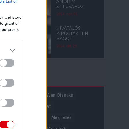
B’s List of
AMORIM
STÍLUSÁHOZ
2024. nov. 07.
er and store
to grant or
HIVATALOS:
ed purposes
KIRÚGTÁK TEN
HAGOT
2024. okt. 28.
Címkék
Aaron Wan-Bissaka
A hangadó
Akadémiai csapat
Alejandro Garnacho
Alex Telles
Altay Bayindir
Alvaro Fernandez