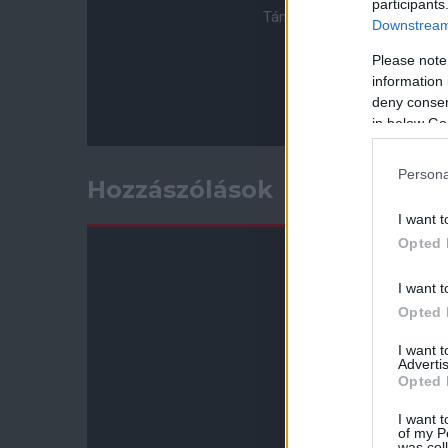
participants
Támogasd adományoddal a 
Downstream 
Please note
information 
deny consent
in below Go
Persona
Hozzászólások
I want t
Opted 
I want t
Opted 
I want 
Advertis
Opted 
I want t
of my P
was col