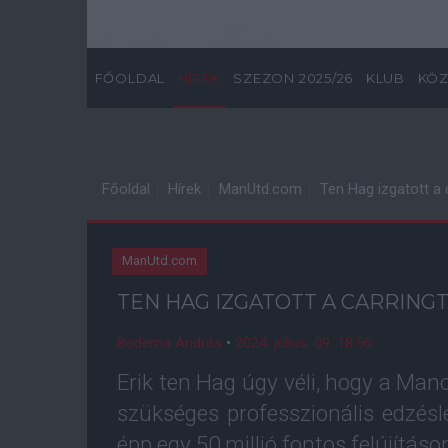
FŐOLDAL
HÍREK
SZEZON 2025/26
KLUB
KÖZ
Főoldal
Hírek
ManUtd.com
Ten Hag izgatott a 
ManUtd.com
TEN HAG IZGATOTT A CARRINGT
Bederna András
•
2024. július. 09. 18:56
Erik ten Hag úgy véli, hogy a Man
szükséges professzionális edzés
épp egy 50 millió fontos felújításon