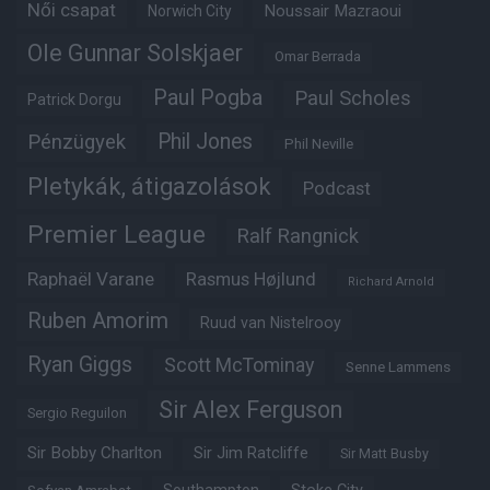
Női csapat
Noussair Mazraoui
Norwich City
Ole Gunnar Solskjaer
Omar Berrada
Paul Pogba
Paul Scholes
Patrick Dorgu
Phil Jones
Pénzügyek
Phil Neville
Pletykák, átigazolások
Podcast
Premier League
Ralf Rangnick
Raphaël Varane
Rasmus Højlund
Richard Arnold
Ruben Amorim
Ruud van Nistelrooy
Ryan Giggs
Scott McTominay
Senne Lammens
Sir Alex Ferguson
Sergio Reguilon
Sir Bobby Charlton
Sir Jim Ratcliffe
Sir Matt Busby