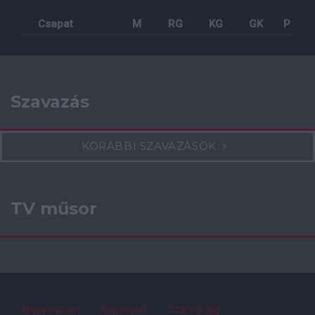
Csapat
M
RG
KG
GK
P
Szavazás
KORÁBBI SZAVAZÁSOK
TV műsor
Impresszum
Kapcsolat
Szerzői jog