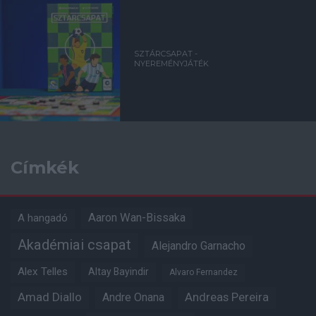
SZTÁRCSAPAT -
NYEREMÉNYJÁTÉK
Címkék
Aaron Wan-Bissaka
A hangadó
Akadémiai csapat
Alejandro Garnacho
Alex Telles
Altay Bayindir
Alvaro Fernandez
Amad Diallo
Andre Onana
Andreas Pereira