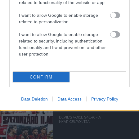
related to functionality of the website or app.
DEVIL'S WORLD E2 - A
CSOPORTKÖR ÖRDÖGI
SZEMMEL
I want to allow Google to enable storage
related to personalization.
I want to allow Google to enable storage
related to security, including authentication
functionality and fraud prevention, and other
user protection.
DEVIL'S WORLD E1 - MI MÁR
TUDJUK KI NYERI A VB-T
CONFIRM
Data Deletion
Data Access
Privacy Policy
DEVIL'S VOICE S4E40 - A
NYÁR CÉLPONTJAI