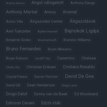
Angol válogatott
Anthony Elanga
Andrey Santos
Anthony Martial
Arsenal
Antony
Átigazolások
Átigazolási Center
Aston Villa
Bajnokok Ligája
Axel Tuanzebe
Ayden Heaven
Benjamin Sesko
Brandon Williams
Bournemouth
Bruno Fernandes
Bryan Mbeumo
Casemiro
Chelsea
Bryan Robson
Cardiff City
Christian Eriksen
Cristiano Ronaldo
Chido Obi
David De Gea
Crystal Palace
Darren Fletcher
Dean Henderson
David Gill
Diego Leon
Diogo Dalot
Donny van de Beek
Ed Woodward
Edinson Cavani
Edzői stáb