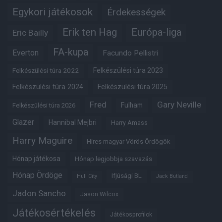
Egykori játékosok
Érdekességek
Erik ten Hag
Európa-liga
Eric Bailly
FA-kupa
Everton
Facundo Pellistri
Felkészülési túra 2022
Felkészülési túra 2023
Felkészülési túra 2024
Felkészülési túra 2025
Fred
Gary Neville
Fulham
Felkészülési túra 2026
Glazer
Hannibal Mejbri
Harry Amass
Harry Maguire
Híres magyar Vörös Ördögök
Hónap játékosa
Hónap legjobbja szavazás
Hónap Ördöge
Ifjúsági BL
Hull City
Jack Butland
Jadon Sancho
Jason Wilcox
Játékosértékelés
Játékosprofilok