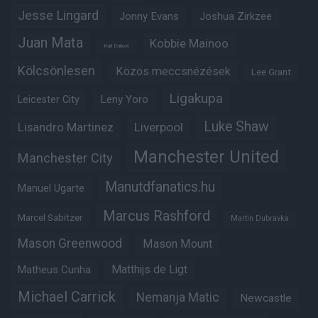
Jesse Lingard
Jonny Evans
Joshua Zirkzee
Juan Mata
Kobbie Mainoo
Karl Darlow
Kölcsönlesen
Közös meccsnézések
Lee Grant
Ligakupa
Leny Yoro
Leicester City
Luke Shaw
Lisandro Martinez
Liverpool
Manchester United
Manchester City
Manutdfanatics.hu
Manuel Ugarte
Marcus Rashford
Marcel Sabitzer
Martin Dubravka
Mason Greenwood
Mason Mount
Matheus Cunha
Matthijs de Ligt
Michael Carrick
Nemanja Matic
Newcastle