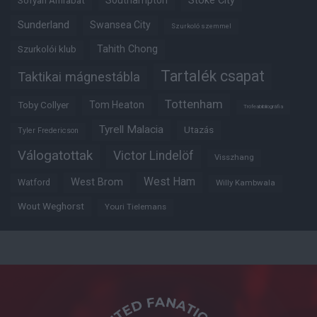
Southampton
Stoke City
Sofyan Amrabat
Sunderland
Swansea City
Szurkoló szemmel
Tahith Chong
Szurkolói klub
Tartalék csapat
Taktikai mágnestábla
Tottenham
Tom Heaton
Toby Collyer
Trófeabibliográfia
Tyrell Malacia
Utazás
Tyler Fredericson
Válogatottak
Victor Lindelöf
Visszhang
West Ham
West Brom
Watford
Willy Kambwala
Wout Weghorst
Youri Tielemans