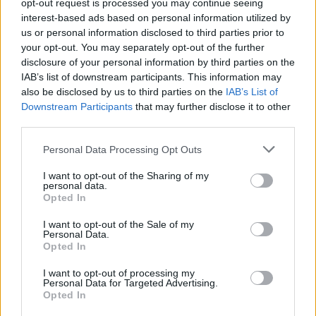
opt-out request is processed you may continue seeing
interest-based ads based on personal information utilized by
us or personal information disclosed to third parties prior to
Meccs Center
your opt-out. You may separately opt-out of the further
disclosure of your personal information by third parties on the
IAB’s list of downstream participants. This information may
also be disclosed by us to third parties on the
IAB’s List of
Paris Saint-Germain
vs
Downstream Participants
that may further disclose it to other
third parties.
Manchester United
Please note that this website/app uses one or more Google
Personal Data Processing Opt Outs
Felkészülési szezon 4. mérkőzés
services and may gather and store information including but
Nya Ullevi, Göteborg
not limited to your visit or usage behaviour. You may click to
I want to opt-out of the Sharing of my
2026-08-08 17:00
personal data.
grant or deny consent to Google and its third-party tags to
Opted In
use your data for below specified purposes in below Google
0 nap 1 óra 5 perc 29 másodperc
consent section.
I want to opt-out of the Sale of my
Personal Data.
Opted In
Leeds United
vs
Manchester United
2026-08-12 20:30
I want to opt-out of processing my
AC Milan
vs
Manchester United
2026-08-15 18:00
Personal Data for Targeted Advertising.
Opted In
ELŐZŐ MÉRKŐZÉSEK