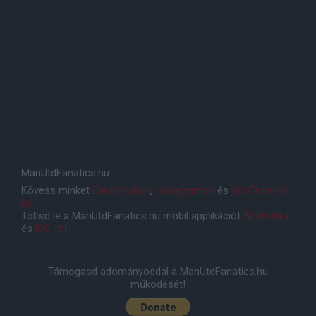
ManUtdFanatics.hu
Kövess minket
Facebookon
,
Instagramon
és
YouTube-on
is!
Töltsd le a ManUtdFanatics.hu mobil applikációt
Androidra
és
iOS-re
!
Támogasd adományoddal a ManUtdFanatics.hu
működését!