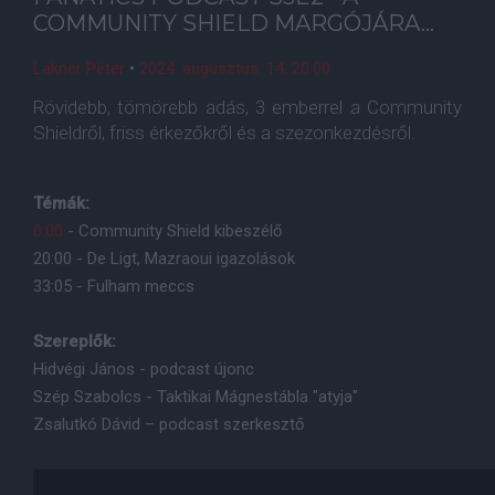
COMMUNITY SHIELD MARGÓJÁRA…
Lakner Péter
•
2024. augusztus. 14. 20:00
Rövidebb, tömörebb adás, 3 emberrel a Community
Shieldről, friss érkezőkről és a szezonkezdésről.
Témák:
0:00
- Community Shield kibeszélő
20:00 - De Ligt, Mazraoui igazolások
33:05 - Fulham meccs
Szereplők:
Hidvégi János - podcast újonc
Szép Szabolcs - Taktikai Mágnestábla "atyja"
Zsalutkó Dávid – podcast szerkesztő