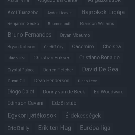
Átigazolási Center
Aston Villa
Bajnokok Ligája
Axel Tuanzebe
Ayden Heaven
Benjamin Sesko
Brandon Williams
Bournemouth
Bruno Fernandes
Bryan Mbeumo
Casemiro
Chelsea
Bryan Robson
Cardiff City
Christian Eriksen
Cristiano Ronaldo
Chido Obi
David De Gea
Crystal Palace
Darren Fletcher
Dean Henderson
David Gill
Diego Leon
Diogo Dalot
Donny van de Beek
Ed Woodward
Edinson Cavani
Edzői stáb
Egykori játékosok
Érdekességek
Erik ten Hag
Európa-liga
Eric Bailly