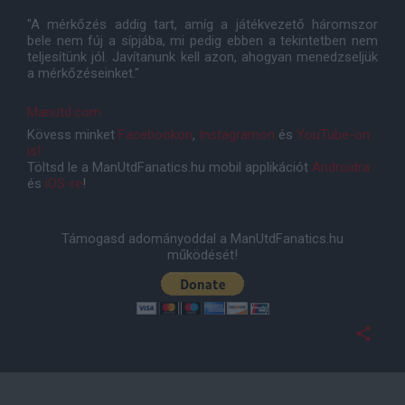
"A mérkőzés addig tart, amíg a játékvezető háromszor
bele nem fúj a sípjába, mi pedig ebben a tekintetben nem
teljesítünk jól. Javítanunk kell azon, ahogyan menedzseljük
a mérkőzéseinket."
Manutd.com
Kövess minket
Facebookon
,
Instagramon
és
YouTube-on
is!
Töltsd le a ManUtdFanatics.hu mobil applikációt
Androidra
és
iOS-re
!
Támogasd adományoddal a ManUtdFanatics.hu
működését!