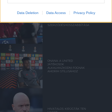
Data Deletion
Data Access
Privacy Policy
VARANE: MEGLEPETT TEN
HAG
SZERZŐDÉSHOSSZABBÍTÁSA
ONANA: A UNITED
JÁTÉKOSOK
ALKALMAZKODNI FOGNAK
AMORIM STÍLUSÁHOZ
HIVATALOS: KIRÚGTÁK TEN