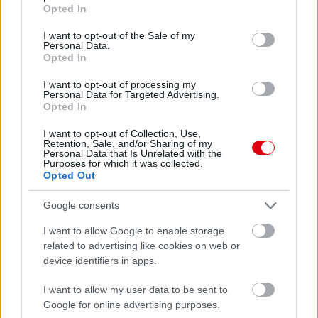
grant or deny consent to Google and its third-party tags to
Opted In
Paris Saint-Germain
vs
use your data for below specified purposes in below Google
consent section.
I want to opt-out of the Sale of my
Manchester United
Personal Data.
Opted In
Felkészülési szezon 4. mérkőzés
Nya Ullevi, Göteborg
I want to opt-out of processing my
2026-08-08 17:00
Personal Data for Targeted Advertising.
Opted In
1 nap 16 óra 1 perc 49 másodperc
I want to opt-out of Collection, Use,
Retention, Sale, and/or Sharing of my
Personal Data that Is Unrelated with the
Purposes for which it was collected.
Leeds United
vs
Manchester United
2026-08-12 20:30
Opted Out
AC Milan
vs
Manchester United
2026-08-15 18:00
Google consents
ELŐZŐ MÉRKŐZÉSEK
I want to allow Google to enable storage
related to advertising like cookies on web or
device identifiers in apps.
Támogatás
I want to allow my user data to be sent to
Google for online advertising purposes.