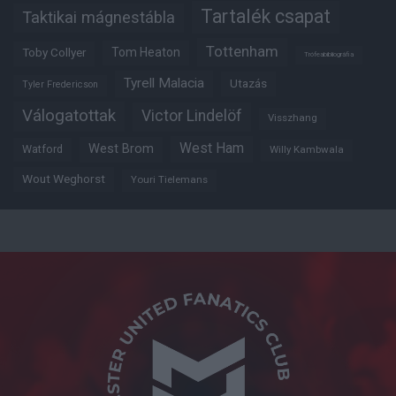
Tartalék csapat
Taktikai mágnestábla
Tottenham
Tom Heaton
Toby Collyer
Trófeabibliográfia
Tyrell Malacia
Utazás
Tyler Fredericson
Válogatottak
Victor Lindelöf
Visszhang
West Ham
West Brom
Watford
Willy Kambwala
Wout Weghorst
Youri Tielemans