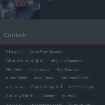
HAGOT
Címkék
Aaron Wan-Bissaka
A hangadó
Akadémiai csapat
Alejandro Garnacho
Alex Telles
Altay Bayindir
Alvaro Fernandez
Amad Diallo
Andre Onana
Andreas Pereira
Angol válogatott
Anthony Elanga
Andrey Santos
Anthony Martial
Arsenal
Antony
Átigazolások