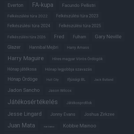
FA-kupa
Everton
Facundo Pellistri
Felkészülési túra 2022
Felkészülési túra 2023
Felkészülési túra 2024
Felkészülési túra 2025
Fred
Gary Neville
Fulham
Felkészülési túra 2026
Glazer
Hannibal Mejbri
Harry Amass
Harry Maguire
Híres magyar Vörös Ördögök
Hónap játékosa
Hónap legjobbja szavazás
Hónap Ördöge
Ifjúsági BL
Hull City
Jack Butland
Jadon Sancho
Jason Wilcox
Játékosértékelés
Játékosprofilok
Jesse Lingard
Jonny Evans
Joshua Zirkzee
Juan Mata
Kobbie Mainoo
Karl Darlow