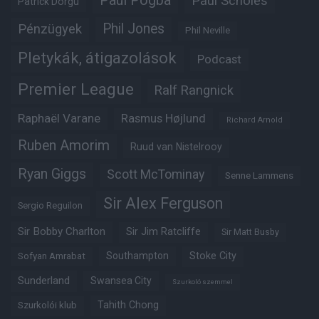
Paul Pogba
Paul Scholes
Patrick Dorgu
Phil Jones
Pénzügyek
Phil Neville
Pletykák, átigazolások
Podcast
Premier League
Ralf Rangnick
Raphaël Varane
Rasmus Højlund
Richard Arnold
Ruben Amorim
Ruud van Nistelrooy
Ryan Giggs
Scott McTominay
Senne Lammens
Sir Alex Ferguson
Sergio Reguilon
Sir Bobby Charlton
Sir Jim Ratcliffe
Sir Matt Busby
Southampton
Stoke City
Sofyan Amrabat
Sunderland
Swansea City
Szurkoló szemmel
Tahith Chong
Szurkolói klub