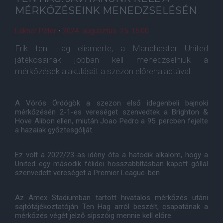
MÉRKŐZÉSEINK MENEDZSELÉSÉN
Lakner Péter
•
2024. augusztus. 25. 15:00
Erik ten Hag elismerte, a Manchester United
játékosainak jobban kell menedzselniük a
mérkőzések alakulását a szezon előrehaladtával.
A Vörös Ördögök a szezon első idegenbeli bajnoki
mérkőzésén 2-1-es vereséget szenvedtek a Brighton &
Hove Alibon ellen, miután Joao Pedro a 95. percben fejelte
a hazaiak győztesgólját.
Ez volt a 2022/23-as idény óta a hatodik alkalom, hogy a
United egy második félidei hosszabbításban kapott góllal
szenvedett vereséget a Premier League-ben.
Az Amex Stadiumban tartott hivatalos mérkőzés utáni
sajtótájékoztatóján Ten Hag arról beszélt, csapatának a
mérkőzés végét jelző sípszóig mennie kell előre.