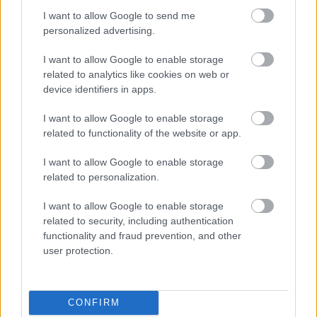
Támogasd adományoddal
I want to allow Google to send me
a ManUtdFanatics.hu működését!
personalized advertising.
I want to allow Google to enable storage
related to analytics like cookies on web or
device identifiers in apps.
I want to allow Google to enable storage
Kapcsolódó hírek
related to functionality of the website or app.
I want to allow Google to enable storage
ERIK TEN HAG
related to personalization.
I want to allow Google to enable storage
related to security, including authentication
functionality and fraud prevention, and other
RATCLIFFE: HIBA VOLT A
user protection.
NYÁRON KITARTANI TEN
HAG MELLETT
CONFIRM