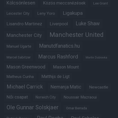
Kölcsönlesen
Közös meccsnézések
Lee Grant
Ligakupa
Leny Yoro
Leicester City
Luke Shaw
Lisandro Martinez
Liverpool
Manchester United
Manchester City
Manutdfanatics.hu
Manuel Ugarte
Marcus Rashford
Marcel Sabitzer
Martin Dubravka
Mason Greenwood
Mason Mount
Matheus Cunha
Matthijs de Ligt
Michael Carrick
Nemanja Matic
Newcastle
Női csapat
Noussair Mazraoui
Norwich City
Ole Gunnar Solskjaer
Omar Berrada