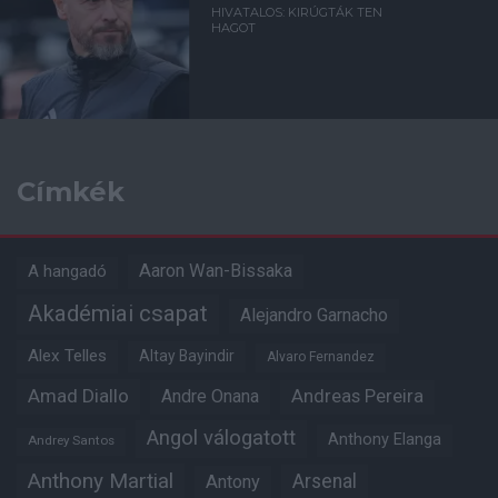
HIVATALOS: KIRÚGTÁK TEN
HAGOT
Címkék
Aaron Wan-Bissaka
A hangadó
Akadémiai csapat
Alejandro Garnacho
Alex Telles
Altay Bayindir
Alvaro Fernandez
Amad Diallo
Andre Onana
Andreas Pereira
Angol válogatott
Anthony Elanga
Andrey Santos
Anthony Martial
Arsenal
Antony