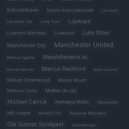
Kölcsönlesen
Közös meccsnézések
Lee Grant
Ligakupa
Leny Yoro
Leicester City
Luke Shaw
Lisandro Martinez
Liverpool
Manchester United
Manchester City
Manutdfanatics.hu
Manuel Ugarte
Marcus Rashford
Marcel Sabitzer
Martin Dubravka
Mason Greenwood
Mason Mount
Matheus Cunha
Matthijs de Ligt
Michael Carrick
Nemanja Matic
Newcastle
Női csapat
Noussair Mazraoui
Norwich City
Ole Gunnar Solskjaer
Omar Berrada