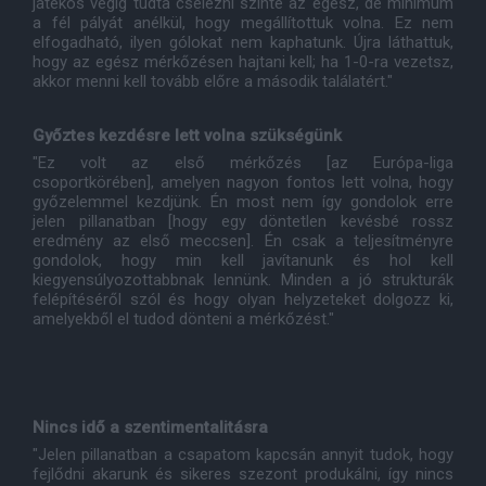
játékos végig tudta cselezni szinte az egész, de minimum
a fél pályát anélkül, hogy megállítottuk volna. Ez nem
elfogadható, ilyen gólokat nem kaphatunk. Újra láthattuk,
hogy az egész mérkőzésen hajtani kell; ha 1-0-ra vezetsz,
akkor menni kell tovább előre a második találatért."
Győztes kezdésre lett volna szükségünk
"Ez volt az első mérkőzés [az Európa-liga
csoportkörében], amelyen nagyon fontos lett volna, hogy
győzelemmel kezdjünk. Én most nem így gondolok erre
jelen pillanatban [hogy egy döntetlen kevésbé rossz
eredmény az első meccsen]. Én csak a teljesítményre
gondolok, hogy min kell javítanunk és hol kell
kiegyensúlyozottabbnak lennünk. Minden a jó strukturák
felépítéséről szól és hogy olyan helyzeteket dolgozz ki,
amelyekből el tudod dönteni a mérkőzést."
Nincs idő a szentimentalitásra
"Jelen pillanatban a csapatom kapcsán annyit tudok, hogy
fejlődni akarunk és sikeres szezont produkálni, így nincs