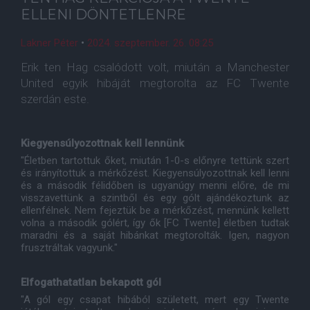
ELLENI DÖNTETLENRE
Lakner Péter
•
2024. szeptember. 26. 08:25
Erik ten Hag csalódott volt, miután a Manchester
United egyik hibáját megtorolta az FC Twente
szerdán este.
Kiegyensúlyozottnak kell lennünk
"Életben tartottuk őket, miután 1-0-s előnyre tettünk szert
és irányítottuk a mérkőzést. Kiegyensúlyozottnak kell lenni
és a második félidőben is ugyanúgy menni előre, de mi
visszavettünk a szintből és egy gólt ajándékoztunk az
ellenfélnek. Nem fejeztük be a mérkőzést, mennünk kellett
volna a második gólért, így ők [FC Twente] életben tudtak
maradni és a saját hibánkat megtorolták. Igen, nagyon
frusztráltak vagyunk."
Elfogathatatlan bekapott gól
"A gól egy csapat hibából született, mert egy Twente