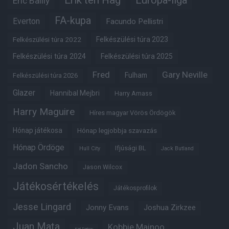
Erik ten Hag
Európa-liga
Eric Bailly
FA-kupa
Everton
Facundo Pellistri
Felkészülési túra 2022
Felkészülési túra 2023
Felkészülési túra 2024
Felkészülési túra 2025
Fred
Gary Neville
Fulham
Felkészülési túra 2026
Glazer
Hannibal Mejbri
Harry Amass
Harry Maguire
Híres magyar Vörös Ördögök
Hónap játékosa
Hónap legjobbja szavazás
Hónap Ördöge
Ifjúsági BL
Hull City
Jack Butland
Jadon Sancho
Jason Wilcox
Játékosértékelés
Játékosprofilok
Jesse Lingard
Jonny Evans
Joshua Zirkzee
Juan Mata
Kobbie Mainoo
Karl Darlow