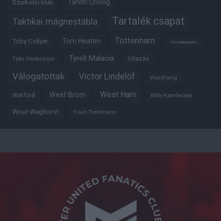
Tahith Chong
Szurkolói klub
Tartalék csapat
Taktikai mágnestábla
Tottenham
Tom Heaton
Toby Collyer
Trófeabibliográfia
Tyrell Malacia
Utazás
Tyler Fredericson
Válogatottak
Victor Lindelöf
Visszhang
West Ham
West Brom
Watford
Willy Kambwala
Wout Weghorst
Youri Tielemans