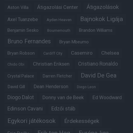
Átigazolások
Átigazolási Center
Aston Villa
Bajnokok Ligája
Axel Tuanzebe
Ayden Heaven
Benjamin Sesko
Brandon Williams
Bournemouth
Bruno Fernandes
Bryan Mbeumo
Casemiro
Chelsea
Bryan Robson
Cardiff City
Christian Eriksen
Cristiano Ronaldo
Chido Obi
David De Gea
Crystal Palace
Darren Fletcher
Dean Henderson
David Gill
Diego Leon
Diogo Dalot
Donny van de Beek
Ed Woodward
Edinson Cavani
Edzői stáb
Egykori játékosok
Érdekességek