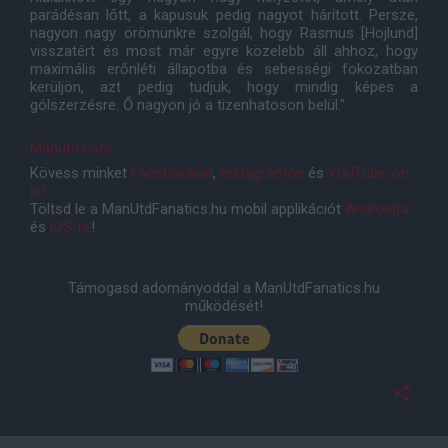
parádésan lőtt, a kapusuk pedig nagyot hárított. Persze,
nagyon nagy örömünkre szolgál, hogy Rasmus [Hojlund]
visszatért és most már egyre közelebb áll ahhoz, hogy
maximális erőnléti állapotba és sebességi fokozatban
kerüljön, azt pedig tudjuk, hogy mindig képes a
gólszerzésre. Ő nagyon jó a tizenhatoson belül."
Manutd.com
Kövess minket
Facebookon
,
Instagramon
és
YouTube-on
is!
Töltsd le a ManUtdFanatics.hu mobil applikációt
Androidra
és
iOS-re
!
Támogasd adományoddal a ManUtdFanatics.hu
működését!