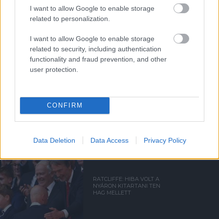
I want to allow Google to enable storage
Támogasd adományoddal
related to personalization.
a ManUtdFanatics.hu működését!
I want to allow Google to enable storage
related to security, including authentication
functionality and fraud prevention, and other
user protection.
Kapcsolódó hírek
CONFIRM
ERIK TEN HAG
Data Deletion
Data Access
Privacy Policy
RATCLIFFE: HIBA VOLT A
NYÁRON KITARTANI TEN
HAG MELLETT