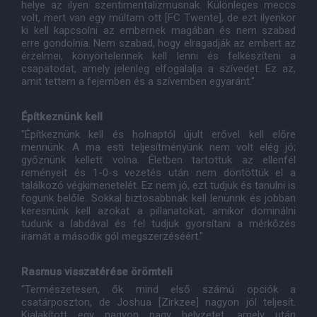
helye az ilyen szentimentalizmusnak. Különleges meccs
volt, mert van egy múltam ott [FC Twente], de ezt ilyenkor
ki kell kapcsolni az embernek magában és nem szabad
erre gondolnia. Nem szabad, hogy elragadják az embert az
érzelmei, könyörtelennek kell lenni és felkészíteni a
csapatodat, amely jelenleg elfogalalja a szívedet. Ez az,
amit tettem a fejemben és a szívemben egyaránt."
Építkeznünk kell
"Építkeznünk kell és holnaptól újult erővel kell előre
mennünk. A ma esti teljesítményünk nem volt elég jó;
győznünk kellett volna. Életben tartottuk az ellenfél
reményeit és 1-0-s vezetés után nem döntöttük el a
találkozó végkimenetelét. Ez nem jó, ezt tudjuk és tanulni is
fogunk belőle. Sokkal biztosabbnak kell lenünnk és jobban
keresnünk kell azokat a pillanatokat, amikor dominálni
tudunk a labdával és fel tudjuk gyorsítani a mérkőzés
iramát a második gól megszerzéséért."
Rasmus visszatérése örömteli
"Természetesen, ők mind első számú opciók a
csatárposzton, de Joshua [Zirkzee] nagyon jól teljesít.
Kialakított egy nagyon nagy helyzetet, amely után