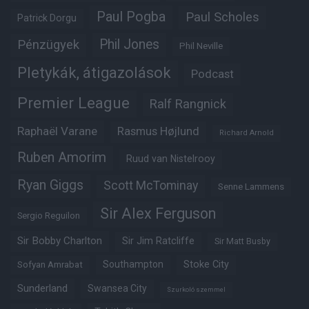
Paul Pogba
Paul Scholes
Patrick Dorgu
Phil Jones
Pénzügyek
Phil Neville
Pletykák, átigazolások
Podcast
Premier League
Ralf Rangnick
Raphaël Varane
Rasmus Højlund
Richard Arnold
Ruben Amorim
Ruud van Nistelrooy
Ryan Giggs
Scott McTominay
Senne Lammens
Sir Alex Ferguson
Sergio Reguilon
Sir Bobby Charlton
Sir Jim Ratcliffe
Sir Matt Busby
Southampton
Stoke City
Sofyan Amrabat
Sunderland
Swansea City
Szurkoló szemmel