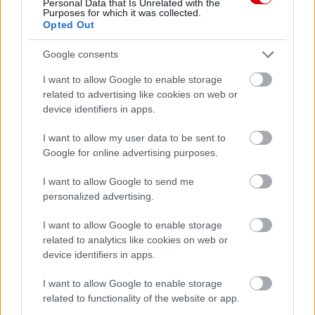
Personal Data that Is Unrelated with the
Purposes for which it was collected.
Opted Out
Paris Saint-Germain
vs
Manchester United
Google consents
I want to allow Google to enable storage
Felkészülési szezon 4. mérkőzés
related to advertising like cookies on web or
Nya Ullevi, Göteborg
2026-08-08 17:00
device identifiers in apps.
I want to allow my user data to be sent to
2 nap 1 óra 18 perc 47 másodperc
Google for online advertising purposes.
I want to allow Google to send me
Leeds United
vs
Manchester United
2026-08-12 20:30
personalized advertising.
AC Milan
vs
Manchester United
2026-08-15 18:00
I want to allow Google to enable storage
related to analytics like cookies on web or
ELŐZŐ MÉRKŐZÉSEK
device identifiers in apps.
I want to allow Google to enable storage
Támogatás
related to functionality of the website or app.