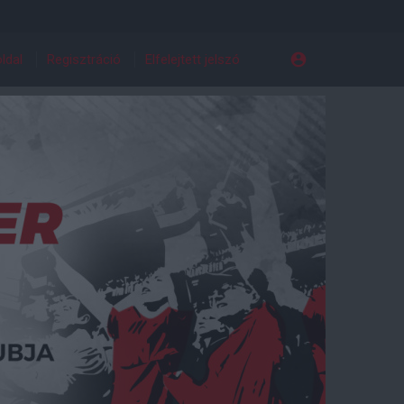
ldal
Regisztráció
Elfelejtett jelszó