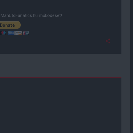
ManUtdFanatics.hu működését!