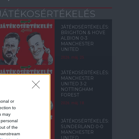
JÁTÉKOSÉRTÉKELÉS
JÁTÉKOSÉRTÉKELÉS:
BRIGHTON & HOVE
ALBION 0-3
MANCHESTER
UNITED
2026. máj. 25.
JÁTÉKOSÉRTÉKELÉS:
MANCHESTER
UNITED 3-2
NOTTINGHAM
FOREST
sonal or
2026. máj. 18.
ection to
ou may
 personal
JÁTÉKOSÉRTÉKELÉS:
SUNDERLAND 0-0
out of the
MANCHESTER
 downstream
UNITED