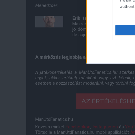
Menedzser:
authenti
Erik ten Hag:
Finoman fogal
Mazraoui-kísérlet és Zirkzee k
jó döntésnek Hojlunddal szembe
de sajnos ez se hozott igazán 
A mérkőzés legjobbja a ManUtdFanatics.hu sz
A játékosértékelés a ManUtdFanatics.hu szerke
egyet, akkor értékelj másként vagy azt kérjük,
esetben a hozzászólást moderálni, vagy törölni fog
AZ ÉRTÉKELÉSHE
ManUtdFanatics.hu
Kövess minket
Facebookon
,
Instagramon
és
YouT
Töltsd le a ManUtdFanatics.hu mobil applikációt
An