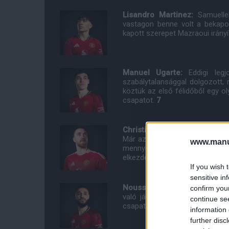
Lisandro Martinez:
Samuelle
vastagon benne volt a bekapot
kapott szerepet Mazraoui irányí
Manuel Ugarte:
Eddigi le
szabálytalansággal dolgozott,
köztük az első félidőből egy o
csapatot.
7
Christian Eriksen:
Továbbra is
Már az is, hogy mennyire fonto
www.manut
mennyire eredményes tud lenni.
elkezdett meglátszani a második
If you wish 
sensitive in
Noussair Mazraoui:
Jó poén 
confirm you
való játszatása. Amint az ered
continue se
csapatnak.
6
information 
further disc