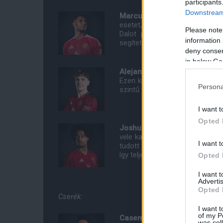
participants
Downstream 
Marcus Rashford:
Visszafogo
esetet, amikor egy remek egyé
Please note
Dalot passzából is összejöhe
information 
segítette hozzá a pontosságáv
deny consent
in below Go
Alejandro Garnacho:
Kulcssz
Ezen kívül is rengeteget volt 
Persona
szintű volt.
6
I want t
Opted 
Joshua Zirkzee:
Gólpasszt jele
vele kapcsolatos pozitívumok.
I want t
tudott jól közreműködni. A kon
így teljes joggal volt az elsőkén
Opted 
I want 
Advertis
Opted 
Cserék:
I want t
of my P
Casemiro:
(55. percben Victo
was col