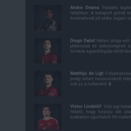
Andre Onana:
Parádés dupla
félidőben. A bekapott gólnál te
tizenhatosát jól védte, legyen 
Diogo Dalot:
Nehéz dolga volt S
játékossal és sebességével s
törökök egyenlítőgólja előtti b
Matthijs de Ligt:
Folyamatosan
pedig nehéz összeszokott telje
volt ez a hollandtól.
6
Victor Lindelöf:
Volt egy hata
félidőt, hogy hosszú idő utá
szabadon ugorhatott fel mellett