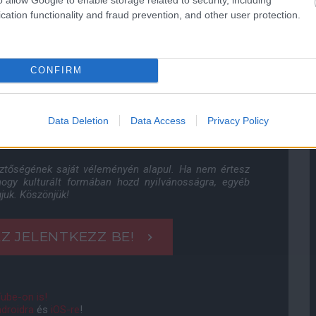
cation functionality and fraud prevention, and other user protection.
mazva nem váltotta be a hozzá fűzött reményeket a
ezdetése is maximum a hétvégére előregondolva tűnhetett
n. Ezúttal a cseréit viszont igyekezett időben meglépni,
CONFIRM
változást.
5
Data Deletion
Data Access
Privacy Policy
erint:
Andre Onana
sztőségének saját véleményén alapul. Ha nem értesz
 hogy kulturált formában hozd nyilvánosságra, egyéb
juk. Köszönjük!
Z JELENTKEZZ BE!
ube-on is!
droidra
és
iOS-re
!