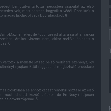
védést bemutatva tartotta meccsben csapatát az első
hetetlen volt, mert cserben hagyták a védői. Ezen kívül a
szó magas labdákról vagy kiugratásokról.
8
aint-Maximin ellen, de többnyire jól állta a sarat a francia
zemben. Amikor viszont nem, akkor mellőle érkezett a
eadás.
6
 változik a mellette játszó belső védőtárs személye, így
sítményt nyújtani. Ettől függetlenül megbízható produkció
lmas blokkolása és ahhoz képest remekül hozta le az első
n most lehetett kezdő először, de En-Nesyri teljesen
te az egyenlítőgólnál.
5