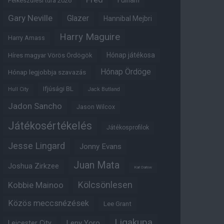
Fulham
Felkészülési túra 2026
Gary Neville
Glazer
Hannibal Mejbri
Harry Maguire
Harry Amass
Hónap játékosa
Híres magyar Vörös Ördögök
Hónap Ördöge
Hónap legjobbja szavazás
Ifjúsági BL
Hull City
Jack Butland
Jadon Sancho
Jason Wilcox
Játékosértékelés
Játékosprofilok
Jesse Lingard
Jonny Evans
Juan Mata
Joshua Zirkzee
Karl Darlow
Kölcsönlesen
Kobbie Mainoo
Közös meccsnézések
Lee Grant
Ligakupa
Leny Yoro
Leicester City