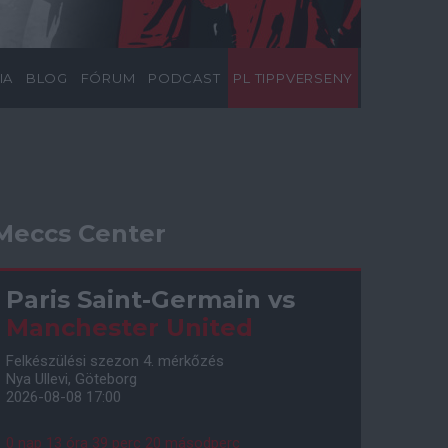
IA
BLOG
FÓRUM
PODCAST
PL TIPPVERSENY
Meccs Center
Paris Saint-Germain
vs
Manchester United
Felkészülési szezon 4. mérkőzés
Nya Ullevi, Göteborg
2026-08-08 17:00
0 nap 13 óra 39 perc 19 másodperc