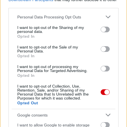
third parties.
Please note that this website/app uses one or more Google
Personal Data Processing Opt Outs
services and may gather and store information including but
not limited to your visit or usage behaviour. You may click to
I want to opt-out of the Sharing of my
personal data.
grant or deny consent to Google and its third-party tags to
Opted In
use your data for below specified purposes in below Google
consent section.
I want to opt-out of the Sale of my
Personal Data.
Opted In
I want to opt-out of processing my
Personal Data for Targeted Advertising.
Opted In
I want to opt-out of Collection, Use,
Retention, Sale, and/or Sharing of my
Personal Data that Is Unrelated with the
Purposes for which it was collected.
Opted Out
Google consents
I want to allow Google to enable storage