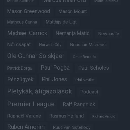
Marcus Rashford
Marcel Sabitzer
Martin Dubravka
Mason Greenwood
Mason Mount
Matheus Cunha
Matthijs de Ligt
Michael Carrick
Nemanja Matic
Newcastle
Női csapat
Noussair Mazraoui
Norwich City
Ole Gunnar Solskjaer
Omar Berrada
Paul Pogba
Paul Scholes
Patrick Dorgu
Phil Jones
Pénzügyek
Phil Neville
Pletykák, átigazolások
Podcast
Premier League
Ralf Rangnick
Raphaël Varane
Rasmus Højlund
Richard Arnold
Ruben Amorim
Ruud van Nistelrooy