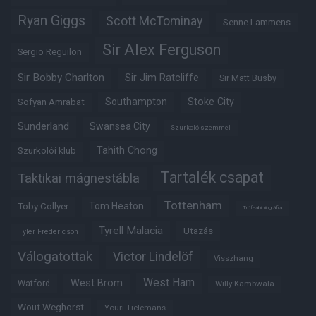
Ryan Giggs
Scott McTominay
Senne Lammens
Sir Alex Ferguson
Sergio Reguilon
Sir Bobby Charlton
Sir Jim Ratcliffe
Sir Matt Busby
Southampton
Stoke City
Sofyan Amrabat
Sunderland
Swansea City
Szurkoló szemmel
Tahith Chong
Szurkolói klub
Tartalék csapat
Taktikai mágnestábla
Tottenham
Tom Heaton
Toby Collyer
Trófeabibliográfia
Tyrell Malacia
Utazás
Tyler Fredericson
Válogatottak
Victor Lindelöf
Visszhang
West Ham
West Brom
Watford
Willy Kambwala
Wout Weghorst
Youri Tielemans