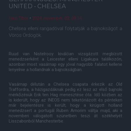
UNITED - CHELSEA
Házi Tibor
•
2024. november. 02. 09:14
Chelsea elleni rangadóval folytatják a bajnokságot a
Vörös Ördögök.
Ruud van Nistelrooy kiválóan vizsgázott megbízott
menedzserként a Leicester elleni Ligakupa találkozón,
azonban most vasárnap egy jóval nagyobb falatot kellene
lenyelnie a hollandnak a bajnokságban.
Vasárnap délután a Chelsea csapata érkezik az Old
Traffordra, a házigazdáknak pedig ez lesz az első bajnoki
mérkőzésük Erik ten Hag menesztése óta. Idő közben az
is kiderült, hogy az INEOS nem teketóriázott és pénteken
már bejelentésre is került, hogy a kirúgott holland
menedzsert a portugál Ruben Amorim váltja majd, aki a
novemberi válogatott szünetben teszi át székhelyét
Lisszabonból Manchesterbe.