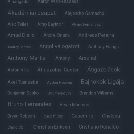
Aaron Wan-Bissaka
A hangadó
Akadémiai csapat
Alejandro Garnacho
Alex Telles
Altay Bayindir
Alvaro Fernandez
Amad Diallo
Andre Onana
Andreas Pereira
Angol válogatott
Anthony Elanga
Andrey Santos
Anthony Martial
Arsenal
Antony
Átigazolások
Átigazolási Center
Aston Villa
Bajnokok Ligája
Axel Tuanzebe
Ayden Heaven
Benjamin Sesko
Brandon Williams
Bournemouth
Bruno Fernandes
Bryan Mbeumo
Casemiro
Chelsea
Bryan Robson
Cardiff City
Christian Eriksen
Cristiano Ronaldo
Chido Obi