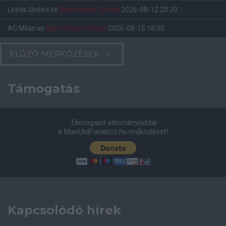
Leeds United
vs
Manchester United
2026-08-12 20:30
AC Milan
vs
Manchester United
2026-08-15 18:00
ELŐZŐ MÉRKŐZÉSEK
Támogatás
Támogasd adományoddal
a ManUtdFanatics.hu működését!
Kapcsolódó hírek