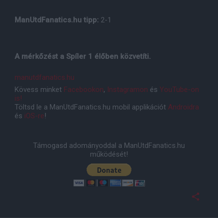
ManUtdFanatics.hu tipp:
2-1
A mérkőzést a Spíler 1 élőben közvetíti.
manutdfanatics.hu
Kövess minket
Facebookon
,
Instagramon
és
YouTube-on
is!
Töltsd le a ManUtdFanatics.hu mobil applikációt
Androidra
és
iOS-re
!
Támogasd adományoddal a ManUtdFanatics.hu
működését!