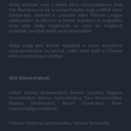
Addig azonban még a Kékek elleni összecsapáson kívül
Van Nistelrooy-ra vár a nemes feladat, hogy a PAOK elleni
Európa-liga, valamint a Leicester elleni Premier League
találkozókon is kihozza a lehető legtöbbet a csapatból,
ezek után pedig megérkezik az utód és megkezdi
munkáját, reméljük minél eredményesebben.
Addig pedig első körben figyeljünk a soron következő
megmérettetésre és nézzük, miket lehet tudni a Chelsea
elleni meccsel kapcsolatban.
Akik hiányozhatnak:
United: Antony (bokasérülés), Eriksen (sérülés), Maguire
(izomsérülés), Mainoo (izomsérülés), Yoro (bokasérülés),
Malacia (térdsérülés), Mount (fejsérülés), Shaw
(egészségügyi probléma)
Chelsea: Kellyman (izomsérülés), Sancho (betegség)