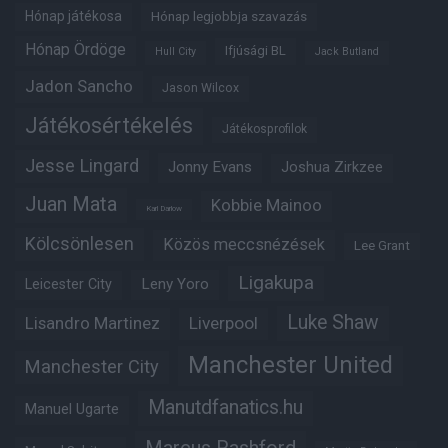
Hónap játékosa
Hónap legjobbja szavazás
Hónap Ördöge
Ifjúsági BL
Hull City
Jack Butland
Jadon Sancho
Jason Wilcox
Játékosértékelés
Játékosprofilok
Jesse Lingard
Jonny Evans
Joshua Zirkzee
Juan Mata
Kobbie Mainoo
Karl Darlow
Kölcsönlesen
Közös meccsnézések
Lee Grant
Ligakupa
Leny Yoro
Leicester City
Luke Shaw
Lisandro Martinez
Liverpool
Manchester United
Manchester City
Manutdfanatics.hu
Manuel Ugarte