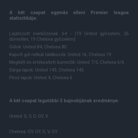
A két csapat egymás elleni Premier league
statisztikája:
Lejátszott mérkőzések: 64 - (19 United győzelem, 26
döntetlen, 19 Chelsea győzelem)
Gólok: United 84, Chelsea 80
Kapott gól nélküli találkozók: United 16, Chelsea 19
Megítélt és értékesített büntetők: United 7/5, Chelsea 6/6
Sárga lapok: United 143, Chelsea 145
Piros lapok: United 4, Chelsea 6
A két csapat legutóbbi 5 bajnokijának eredménye:
United: D, V, D, GY, V
Chelsea: GY, GY, D, V, GY