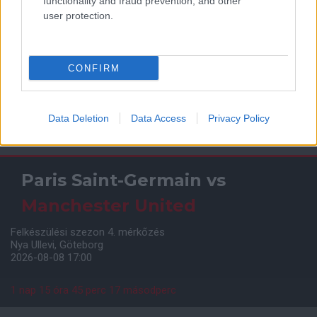
functionality and fraud prevention, and other
user protection.
CONFIRM
Data Deletion
Data Access
Privacy Policy
Meccs Center
Paris Saint-Germain
vs
Manchester United
Felkészülési szezon 4. mérkőzés
Nya Ullevi, Göteborg
2026-08-08 17:00
1 nap 15 óra 45 perc 17 másodperc