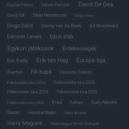
David De Gea
Crystal Palace
Darren Fletcher
Dean Henderson
David Gill
Diego Leon
Diogo Dalot
Donny van de Beek
Ed Woodward
Edinson Cavani
Edzői stáb
Egykori játékosok
Érdekességek
Erik ten Hag
Európa-liga
Eric Bailly
FA-kupa
Everton
Facundo Pellistri
Felkészülési túra 2022
Felkészülési túra 2023
Felkészülési túra 2024
Felkészülési túra 2025
Fred
Gary Neville
Fulham
Felkészülési túra 2026
Glazer
Hannibal Mejbri
Harry Amass
Harry Maguire
Híres magyar Vörös Ördögök