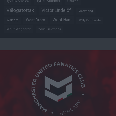
Tyrell Malacia
Utazás
Tyler Fredericson
Válogatottak
Victor Lindelöf
Visszhang
West Ham
West Brom
Watford
Willy Kambwala
Wout Weghorst
Youri Tielemans