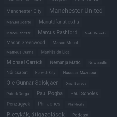
Manchester United
Manchester City
Manutdfanatics.hu
Manuel Ugarte
Marcus Rashford
Marcel Sabitzer
Martin Dubravka
Mason Greenwood
Mason Mount
Matheus Cunha
Matthijs de Ligt
Michael Carrick
Nemanja Matic
Newcastle
Női csapat
Noussair Mazraoui
Norwich City
Ole Gunnar Solskjaer
Omar Berrada
Paul Pogba
Paul Scholes
Patrick Dorgu
Phil Jones
Pénzügyek
Phil Neville
Pletykák, átigazolások
Podcast