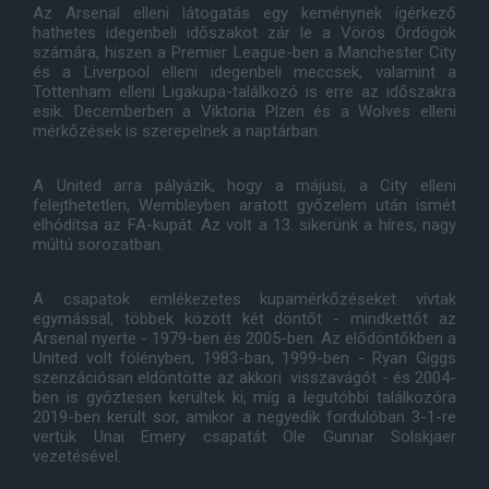
Az Arsenal elleni látogatás egy keménynek ígérkező
hathetes idegenbeli időszakot zár le a Vörös Ördögök
számára, hiszen a Premier League-ben a Manchester City
és a Liverpool elleni idegenbeli meccsek, valamint a
Tottenham elleni Ligakupa-találkozó is erre az időszakra
esik. Decemberben a Viktoria Plzen és a Wolves elleni
mérkőzések is szerepelnek a naptárban.
A United arra pályázik, hogy a májusi, a City elleni
felejthetetlen, Wembleyben aratott győzelem után ismét
elhódítsa az FA-kupát. Az volt a 13. sikerünk a híres, nagy
múltú sorozatban.
A csapatok emlékezetes kupamérkőzéseket vívtak
egymással, többek között két döntőt - mindkettőt az
Arsenal nyerte - 1979-ben és 2005-ben. Az elődöntőkben a
United volt fölényben, 1983-ban, 1999-ben - Ryan Giggs
szenzációsan eldöntötte az akkori visszavágót - és 2004-
ben is győztesen kerültek ki, míg a legutóbbi találkozóra
2019-ben került sor, amikor a negyedik fordulóban 3-1-re
vertük Unai Emery csapatát Ole Gunnar Solskjaer
vezetésével.