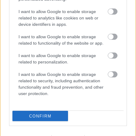
Felkészülési szezon 4. mérkőzés
Nya Ullevi, Göteborg
I want to allow Google to enable storage
2026-08-08 17:00
related to analytics like cookies on web or
device identifiers in apps.
1 nap 20 óra 34 perc 34 másodperc
I want to allow Google to enable storage
related to functionality of the website or app.
Leeds United
vs
Manchester United
2026-08-12 20:30
AC Milan
vs
Manchester United
2026-08-15 18:00
I want to allow Google to enable storage
related to personalization.
ELŐZŐ MÉRKŐZÉSEK
I want to allow Google to enable storage
related to security, including authentication
functionality and fraud prevention, and other
Támogatás
user protection.
Támogasd adományoddal
CONFIRM
a ManUtdFanatics.hu működését!