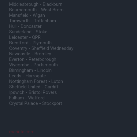
Middlesbrough - Blackburn
Bournemouth - West Brom
Mansfield - Wigan
Tamworth - Tottenham
Hull - Doncaster
Sunderland - Stoke
Leicester - QPR
Brentford - Plymouth
Coventry - Sheffield Wednesday
Newcastle - Bromley
Everton - Peterborough
Wycombe - Portsmouth
Birmingham - Lincoln
Leeds - Harrogate
Nottingham Forest - Luton
Sheffield United - Cardiff
Ipswich - Bristol Rovers
Fulham - Watford
Crystal Palace - Stockport
manutd.com