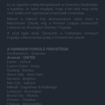
Ez az egyetlen eddigi látogatásunk az Emirates Stadionban
a kupában, és talán meglepő, hogy a két klub még soha
nem találkozott egymással a harmadik fordulóban.
Másutt a Salford City álomutazáson vehet részt a
Manchester Citynél, míg a Premier League listavezető
Liverpool az Accrington Stanley-t fogadja.
A profi ligán kívüli Tamworth a Tottenham Hotspurt
fogadja, a Morecambe pedig a Chelsea-hez utazik.
A HARMADIK FORDULÓ PÁROSÍTÁSAI
Southampton - Swansea
Arsenal - UNITED
Exeter - Oxford
Leyton Orient - Derby
Reading - Burnley
Aston Villa - West Ham
Norwich - Brighton
Man City - Salford
Millwall - Dagenham & Redbridge
Liverpool - Accrington
Bristol City - Wolves
Preston - Charlton
Chelsea - Morecambe