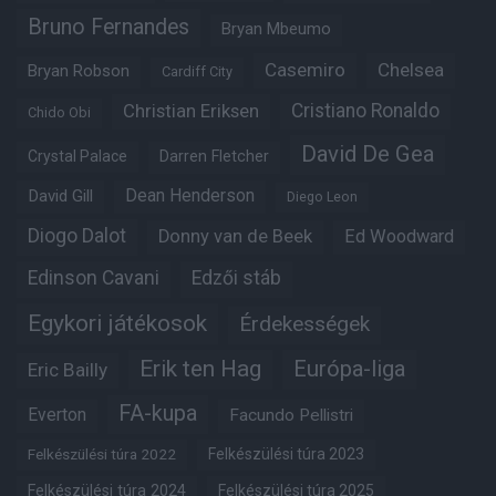
Bruno Fernandes
Bryan Mbeumo
Casemiro
Chelsea
Bryan Robson
Cardiff City
Christian Eriksen
Cristiano Ronaldo
Chido Obi
David De Gea
Crystal Palace
Darren Fletcher
Dean Henderson
David Gill
Diego Leon
Diogo Dalot
Donny van de Beek
Ed Woodward
Edinson Cavani
Edzői stáb
Egykori játékosok
Érdekességek
Erik ten Hag
Európa-liga
Eric Bailly
FA-kupa
Everton
Facundo Pellistri
Felkészülési túra 2022
Felkészülési túra 2023
Felkészülési túra 2024
Felkészülési túra 2025