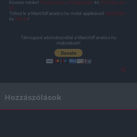
Kövess minket
Facebookon
,
Instagramon
és
YouTube-on
is!
Töltsd le a ManUtdFanatics.hu mobil applikációt
Androidra
és
iOS-re
!
Támogasd adományoddal a ManUtdFanatics.hu
működését!
Hozzászólások