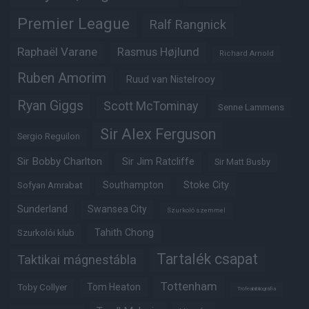
Premier League
Ralf Rangnick
Raphaël Varane
Rasmus Højlund
Richard Arnold
Ruben Amorim
Ruud van Nistelrooy
Ryan Giggs
Scott McTominay
Senne Lammens
Sir Alex Ferguson
Sergio Reguilon
Sir Bobby Charlton
Sir Jim Ratcliffe
Sir Matt Busby
Southampton
Stoke City
Sofyan Amrabat
Sunderland
Swansea City
Szurkoló szemmel
Tahith Chong
Szurkolói klub
Tartalék csapat
Taktikai mágnestábla
Tottenham
Tom Heaton
Toby Collyer
Trófeabibliográfia