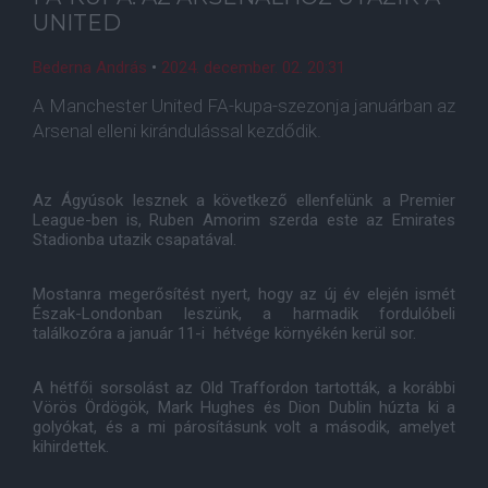
UNITED
Bederna András
•
2024. december. 02. 20:31
A Manchester United FA-kupa-szezonja januárban az
Arsenal elleni kirándulással kezdődik.
Az Ágyúsok lesznek a következő ellenfelünk a Premier
League-ben is, Ruben Amorim szerda este az Emirates
Stadionba utazik csapatával.
Mostanra megerősítést nyert, hogy az új év elején ismét
Észak-Londonban leszünk, a harmadik fordulóbeli
találkozóra a január 11-i hétvége környékén kerül sor.
A hétfői sorsolást az Old Traffordon tartották, a korábbi
Vörös Ördögök, Mark Hughes és Dion Dublin húzta ki a
golyókat, és a mi párosításunk volt a második, amelyet
kihirdettek.