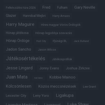
Fred
Gary Neville
Fulham
Felkészülési túra 2026
Glazer
Hannibal Mejbri
Harry Amass
Harry Maguire
Híres magyar Vörös Ördögök
Hónap játékosa
Hónap legjobbja szavazás
Hónap Ördöge
Ifjúsági BL
Hull City
Jack Butland
Jadon Sancho
Jason Wilcox
Játékosértékelés
Játékosprofilok
Jesse Lingard
Jonny Evans
Joshua Zirkzee
Juan Mata
Kobbie Mainoo
Karl Darlow
Kölcsönlesen
Közös meccsnézések
Lee Grant
Ligakupa
Leny Yoro
Leicester City
Luke Shaw
Lisandro Martinez
Liverpool