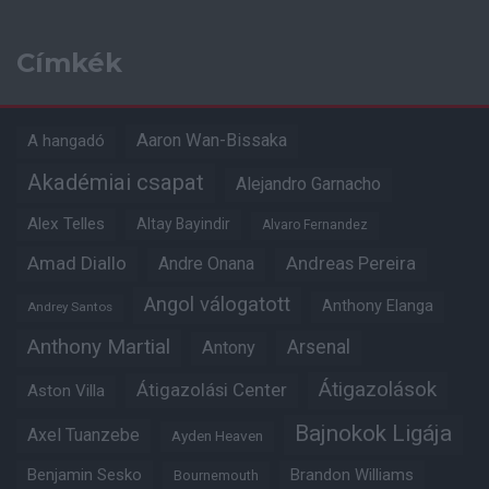
Címkék
Aaron Wan-Bissaka
A hangadó
Akadémiai csapat
Alejandro Garnacho
Alex Telles
Altay Bayindir
Alvaro Fernandez
Amad Diallo
Andre Onana
Andreas Pereira
Angol válogatott
Anthony Elanga
Andrey Santos
Anthony Martial
Arsenal
Antony
Átigazolások
Átigazolási Center
Aston Villa
Bajnokok Ligája
Axel Tuanzebe
Ayden Heaven
Benjamin Sesko
Brandon Williams
Bournemouth