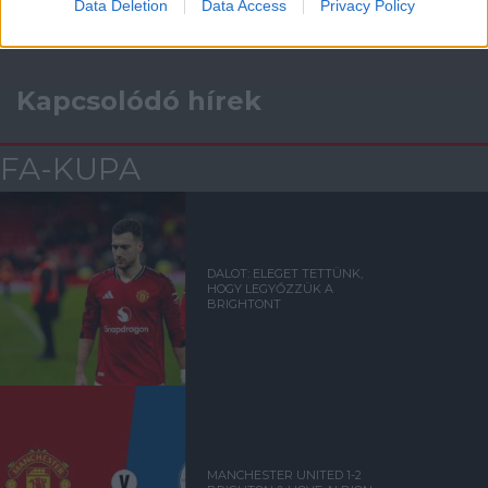
Data Deletion
Data Access
Privacy Policy
Kapcsolódó hírek
FA-KUPA
DALOT: ELEGET TETTÜNK,
HOGY LEGYŐZZÜK A
BRIGHTONT
MANCHESTER UNITED 1-2